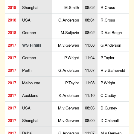
2018
Shanghai
M.Smith
08:02
R.Cross
2018
USA
G.Anderson
08:04
R.Cross
2018
German
M.Suljovic
08:02
D.V.d.Bergh
2017
WS Finals
M.v.Gerwen
11:06
G.Anderson
2017
German
P.Wright
11:04
P.Taylor
2017
Perth
G.Anderson
11:07
R.v.Barneveld
2017
Melbourne
P.Taylor
11:08
P.Wright
2017
Auckland
K.Anderson
11:10
C.Cadby
2017
USA
M.v.Gerwen
08:06
D.Gurney
2017
Shanghai
M.v.Gerwen
08:00
D.Chisnall
2017
Dubai
G.Anderson
11:07
M.v.Gerwen