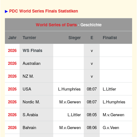
▶
PDC World Series Finals Statistiken
World Series of Darts
- Geschichte
Jahr
Turnier
Sieger
E
Finalist
2026
WS Finals
v
2026
Australian
v
2026
NZ M.
v
2026
USA
L.Humphries
08:07
L.Littler
2026
Nordic M.
M.v.Gerwen
08:07
L.Humphries
2026
S.Arabia
L.Littler
08:05
M.v.Gerwen
2026
Bahrain
M.v.Gerwen
08:06
G.v.Veen