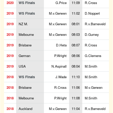
2020
WS Finals
G.Price
11:09
R.Cross
2019
WS Finals
M.v.Gerwen
11:02
D.Noppert
2019
NZ M.
M.v.Gerwen
08:01
R.v.Barneveld
2019
Melbourne
M.v.Gerwen
08:03
D.Gurney
2019
Brisbane
D.Heta
08:07
R.Cross
2019
German
P.Wright
08:06
G.Clemens
2019
USA
N.Aspinall
08:04
M.Smith
2018
WS Finals
J.Wade
11:10
M.Smith
2018
Brisbane
R.Cross
11:06
M.v.Gerwen
2018
Melbourne
P.Wright
11:08
M.Smith
2018
Auckland
M.v.Gerwen
11:04
R.v.Barneveld