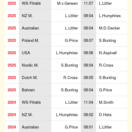
2025
WS Finals
M.v.Gerwen
11:07
L.Littler
2025
NZ M.
L.Littler
08:04
L.Humphries
2025
Australian
L.Littler
08:04
M.D.Decker
2025
Poland M.
G.Price
08:07
S.Bunting
2025
USA
L.Humphries
08:06
N.Aspinall
2025
Nordic M.
S.Bunting
08:04
R.Cross
2025
Dutch M.
R.Cross
08:05
S.Bunting
2025
Bahrain
S.Bunting
08:04
G.Price
2024
WS Finals
L.Littler
11:04
M.Smith
2024
NZ M.
L.Humphries
08:02
D.Heta
2024
Australian
G.Price
08:01
L.Littler