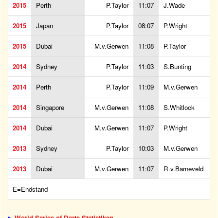
2015
Perth
P.Taylor
11:07
J.Wade
2015
Japan
P.Taylor
08:07
P.Wright
2015
Dubai
M.v.Gerwen
11:08
P.Taylor
2014
Sydney
P.Taylor
11:03
S.Bunting
2014
Perth
P.Taylor
11:09
M.v.Gerwen
2014
Singapore
M.v.Gerwen
11:08
S.Whitlock
2014
Dubai
M.v.Gerwen
11:07
P.Wright
2013
Sydney
P.Taylor
10:03
M.v.Gerwen
2013
Dubai
M.v.Gerwen
11:07
R.v.Barneveld
E=Endstand
▶
World Series of Darts Statistiken