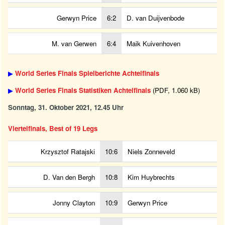
Gerwyn Price
6:2
D. van Duijvenbode
M. van Gerwen
6:4
Maik Kuivenhoven
▶
World Series Finals Spielberichte Achtelfinals
▶
World Series Finals Statistiken Achtelfinals
(PDF, 1.060 kB)
Sonntag, 31. Oktober 2021, 12.45 Uhr
Viertelfinals, Best of 19 Legs
Krzysztof Ratajski
10:6
Niels Zonneveld
D. Van den Bergh
10:8
Kim Huybrechts
Jonny Clayton
10:9
Gerwyn Price