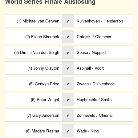
World Series Finale Auslosung
(1) Michael van Gerwen
v
Kuivenhoven / Henderson
(2) Fallon Sherrock
v
Ratajski / Clemens
(3) Dimitri Van den Bergh
v
Sousa / Noppert
(4) Jonny Clayton
v
Aspinall / Voort
(5) Gerwyn Price
v
Zwaan / Duijvenbode
(6) Peter Wright
v
Huybrechts / Smith
(7) Gary Anderson
v
Zonneveld / Chisnall
(8) Madars Razma
v
Wade / King