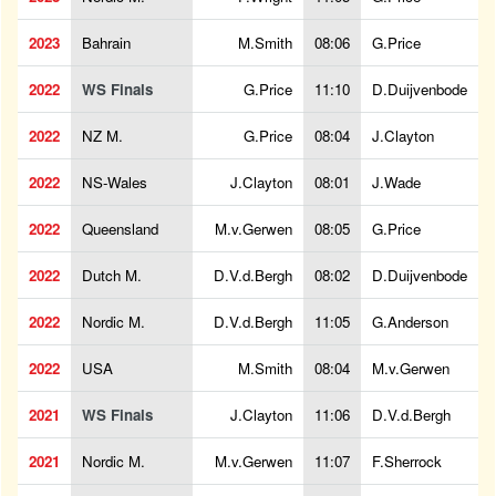
2023
Bahrain
M.Smith
08:06
G.Price
2022
WS Finals
G.Price
11:10
D.Duijvenbode
2022
NZ M.
G.Price
08:04
J.Clayton
2022
NS-Wales
J.Clayton
08:01
J.Wade
2022
Queensland
M.v.Gerwen
08:05
G.Price
2022
Dutch M.
D.V.d.Bergh
08:02
D.Duijvenbode
2022
Nordic M.
D.V.d.Bergh
11:05
G.Anderson
2022
USA
M.Smith
08:04
M.v.Gerwen
2021
WS Finals
J.Clayton
11:06
D.V.d.Bergh
2021
Nordic M.
M.v.Gerwen
11:07
F.Sherrock