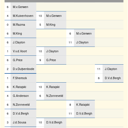
6
M.v.Gerwen
4
M.Kuivenhoven
10
M.v.Gerwen
0
M.Razma
5
M.King
6
M.King
6
M.v.Gerwen
6
J.Clayton
11
J.Clayton
1
V.v.d.Voort
10
J.Clayton
6
G.Price
9
G.Price
2
D.v.Duijvenbode
11
J.Clayton
1
F.Sherrock
6
D.V.d.Bergh
6
K.Ratajski
10
K.Ratajski
4
G.Anderson
6
N.Zonneveld
6
N.Zonneveld
8
K.Ratajski
6
D.V.d.Bergh
11
D.V.d.Bergh
3
J.d.Sousa
10
D.V.d.Bergh