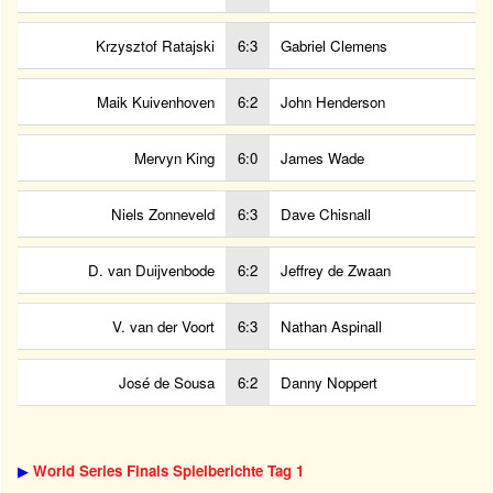
Krzysztof Ratajski
6:3
Gabriel Clemens
Maik Kuivenhoven
6:2
John Henderson
Mervyn King
6:0
James Wade
Niels Zonneveld
6:3
Dave Chisnall
D. van Duijvenbode
6:2
Jeffrey de Zwaan
V. van der Voort
6:3
Nathan Aspinall
José de Sousa
6:2
Danny Noppert
▶
World Series Finals Spielberichte Tag 1