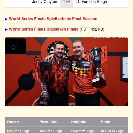
Jonny Clayton
11:6
D. Van den Bergh
▶
World Series Finals Spielberichte Final-Session
▶
World Series Finals Statistiken Finale
(PDF, 452 kB)
Runde 2
Viertelfinale
Halbfinale
Finale
Best of 11 Legs
Best of 19 Legs
Best of 21 Legs
Best of 21 Legs