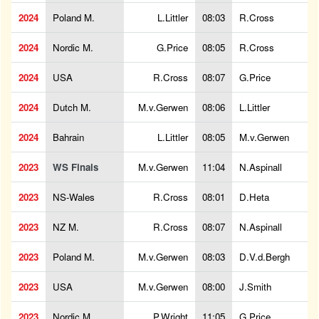
2024
Poland M.
L.Littler
08:03
R.Cross
2024
Nordic M.
G.Price
08:05
R.Cross
2024
USA
R.Cross
08:07
G.Price
2024
Dutch M.
M.v.Gerwen
08:06
L.Littler
2024
Bahrain
L.Littler
08:05
M.v.Gerwen
2023
WS Finals
M.v.Gerwen
11:04
N.Aspinall
2023
NS-Wales
R.Cross
08:01
D.Heta
2023
NZ M.
R.Cross
08:07
N.Aspinall
2023
Poland M.
M.v.Gerwen
08:03
D.V.d.Bergh
2023
USA
M.v.Gerwen
08:00
J.Smith
2023
Nordic M.
P.Wright
11:05
G.Price