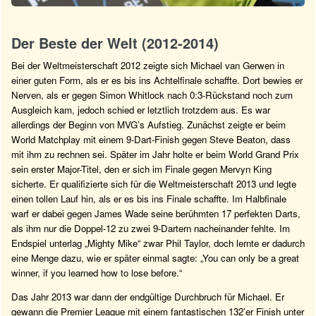
Der Beste der Welt (2012-2014)
Bei der Weltmeisterschaft 2012 zeigte sich Michael van Gerwen in
einer guten Form, als er es bis ins Achtelfinale schaffte. Dort bewies er
Nerven, als er gegen Simon Whitlock nach 0:3-Rückstand noch zum
Ausgleich kam, jedoch schied er letztlich trotzdem aus. Es war
allerdings der Beginn von MVG’s Aufstieg. Zunächst zeigte er beim
World Matchplay mit einem 9-Dart-Finish gegen Steve Beaton, dass
mit ihm zu rechnen sei. Später im Jahr holte er beim World Grand Prix
sein erster Major-Titel, den er sich im Finale gegen Mervyn King
sicherte. Er qualifizierte sich für die Weltmeisterschaft 2013 und legte
einen tollen Lauf hin, als er es bis ins Finale schaffte. Im Halbfinale
warf er dabei gegen James Wade seine berühmten 17 perfekten Darts,
als ihm nur die Doppel-12 zu zwei 9-Dartern nacheinander fehlte. Im
Endspiel unterlag „Mighty Mike“ zwar Phil Taylor, doch lernte er dadurch
eine Menge dazu, wie er später einmal sagte: „You can only be a great
winner, if you learned how to lose before.“
Das Jahr 2013 war dann der endgültige Durchbruch für Michael. Er
gewann die Premier League mit einem fantastischen 132’er Finish unter