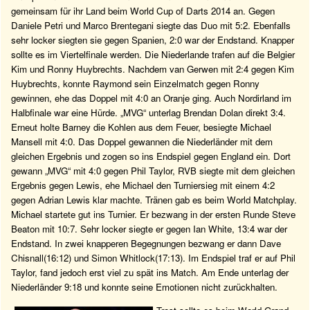
gemeinsam für ihr Land beim World Cup of Darts 2014 an. Gegen
Daniele Petri und Marco Brentegani siegte das Duo mit 5:2. Ebenfalls
sehr locker siegten sie gegen Spanien, 2:0 war der Endstand. Knapper
sollte es im Viertelfinale werden. Die Niederlande trafen auf die Belgier
Kim und Ronny Huybrechts. Nachdem van Gerwen mit 2:4 gegen Kim
Huybrechts, konnte Raymond sein Einzelmatch gegen Ronny
gewinnen, ehe das Doppel mit 4:0 an Oranje ging. Auch Nordirland im
Halbfinale war eine Hürde. „MVG“ unterlag Brendan Dolan direkt 3:4.
Erneut holte Barney die Kohlen aus dem Feuer, besiegte Michael
Mansell mit 4:0. Das Doppel gewannen die Niederländer mit dem
gleichen Ergebnis und zogen so ins Endspiel gegen England ein. Dort
gewann „MVG“ mit 4:0 gegen Phil Taylor, RVB siegte mit dem gleichen
Ergebnis gegen Lewis, ehe Michael den Turniersieg mit einem 4:2
gegen Adrian Lewis klar machte. Tränen gab es beim World Matchplay.
Michael startete gut ins Turnier. Er bezwang in der ersten Runde Steve
Beaton mit 10:7. Sehr locker siegte er gegen Ian White, 13:4 war der
Endstand. In zwei knapperen Begegnungen bezwang er dann Dave
Chisnall(16:12) und Simon Whitlock(17:13). Im Endspiel traf er auf Phil
Taylor, fand jedoch erst viel zu spät ins Match. Am Ende unterlag der
Niederländer 9:18 und konnte seine Emotionen nicht zurückhalten.