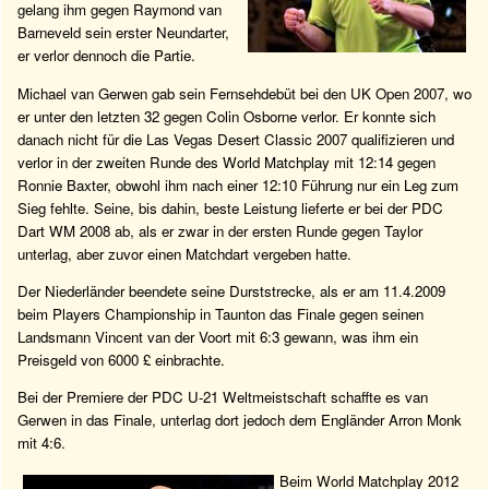
gelang ihm gegen Raymond van
Barneveld sein erster Neundarter,
er verlor dennoch die Partie.
Michael van Gerwen gab sein Fernsehdebüt bei den UK Open 2007, wo
er unter den letzten 32 gegen Colin Osborne verlor. Er konnte sich
danach nicht für die Las Vegas Desert Classic 2007 qualifizieren und
verlor in der zweiten Runde des World Matchplay mit 12:14 gegen
Ronnie Baxter, obwohl ihm nach einer 12:10 Führung nur ein Leg zum
Sieg fehlte. Seine, bis dahin, beste Leistung lieferte er bei der PDC
Dart WM 2008 ab, als er zwar in der ersten Runde gegen Taylor
unterlag, aber zuvor einen Matchdart vergeben hatte.
Der Niederländer beendete seine Durststrecke, als er am 11.4.2009
beim Players Championship in Taunton das Finale gegen seinen
Landsmann Vincent van der Voort mit 6:3 gewann, was ihm ein
Preisgeld von 6000 £ einbrachte.
Bei der Premiere der PDC U-21 Weltmeistschaft schaffte es van
Gerwen in das Finale, unterlag dort jedoch dem Engländer Arron Monk
mit 4:6.
Beim World Matchplay 2012