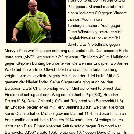
Trost sollte es beim World Grand
Prix geben. Michael startete mit
einem lockeren 2:0 gegen Vincent
van der Voort in das
Turniergeschehen. Auch gegen
Dean Winstanley setzte er sich
vergleichsweise locker mit 3:1
durch. Das Viertelfinale gegen
Mervyn King war hingegen sehr eng und umkämpft. Das bessere Ende
hatte aber „MVG“, welcher mit 3:2 gewann. Ein klares 4:0 im Halbfinale
gegen Stephen Bunting beförderte van Gerwen ins Endspiel, wo James
Wade auf ihn wartete. Obwohl beide eine ähnlich starke Leistung
zeigten, war es letztlich „Mighty Mike“, der den Titel holte. Mit 5:3
gewann der Niederländer. Seine Siegesserie ging auch bei den
European Darts Championship weiter. Michael erreichte erneut das
Finale und schlug auf dem Weg dorthin Justin Pipe(6:3), Brendan
Dolan(10:8), Dave Chisnall(10:5) und Raymond van Barneveld(11:6).
Im Endspiel bekam er es mit Terry Jenkins zu tun, welcher allerdings
keine Chance hatte. Michael gewann klar mit 11:4. In dieser brillanten
Form wollte er auch beim Masters 2014 abräumen. Allerdings lief es
nicht nach Plan. Einem knappen Auftakterfolg gegen Raymond van
Barneveld, „MVG“ siegte 10:9, folgte das 10:7 gegen Dave Chisnall. Im