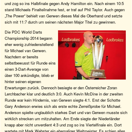
und zog so ins Halbfinale gegen Andy Hamilton ein. Nach einem 10:5
stand Michaels Finalteilnahme fest, er traf auf Phil Taylor. Auch gegen
„The Power“ behielt van Gerwen dieses Mal die Oberhand und setzte
sich mit 11:7 durch um seinen nächsten Major Titel zu gewinnen.
Die PDC World Darts
Championship 2014 begann
eher wenig zufriedenstellend
für Michael van Gerwen.
Nachdem er bereits
selbstbewusst für Runde eins
einen 3-Dart-Average von
über 100 ankündigte, blieb er
hinter seinen eigenen
Erwartungen zurück. Dennoch besiegte er den Österreicher Zoran
Lerchbacher klar und deutlich 3:0. Auch Kevin McDine in der zweiten
Runde war kein Hindernis, van Gerwen siegte 4:1. Erst der Schotte
Gary Anderson erwies sich als erste echte Zerreißprobe für Michael.
Anderson spielte unglaublich starkes Dart und van Gerwen musste sich
wirklich strecken um mitzuhalten. Am Ende siegte der Niederländer
knapp aber nicht unverdient 4:3 und zog so ins Viertelfinale ein. Dort
wartete mit Mark Webster ein ehemaliger Weltmeister. Es schien alles