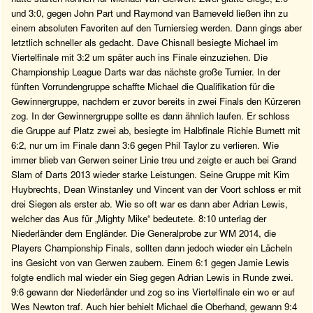
und 3:0, gegen John Part und Raymond van Barneveld ließen ihn zu
einem absoluten Favoriten auf den Turniersieg werden. Dann gings aber
letztlich schneller als gedacht. Dave Chisnall besiegte Michael im
Viertelfinale mit 3:2 um später auch ins Finale einzuziehen. Die
Championship League Darts war das nächste große Turnier. In der
fünften Vorrundengruppe schaffte Michael die Qualifikation für die
Gewinnergruppe, nachdem er zuvor bereits in zwei Finals den Kürzeren
zog. In der Gewinnergruppe sollte es dann ähnlich laufen. Er schloss
die Gruppe auf Platz zwei ab, besiegte im Halbfinale Richie Burnett mit
6:2, nur um im Finale dann 3:6 gegen Phil Taylor zu verlieren. Wie
immer blieb van Gerwen seiner Linie treu und zeigte er auch bei Grand
Slam of Darts 2013 wieder starke Leistungen. Seine Gruppe mit Kim
Huybrechts, Dean Winstanley und Vincent van der Voort schloss er mit
drei Siegen als erster ab. Wie so oft war es dann aber Adrian Lewis,
welcher das Aus für „Mighty Mike“ bedeutete. 8:10 unterlag der
Niederländer dem Engländer. Die Generalprobe zur WM 2014, die
Players Championship Finals, sollten dann jedoch wieder ein Lächeln
ins Gesicht von van Gerwen zaubern. Einem 6:1 gegen Jamie Lewis
folgte endlich mal wieder ein Sieg gegen Adrian Lewis in Runde zwei.
9:6 gewann der Niederländer und zog so ins Viertelfinale ein wo er auf
Wes Newton traf. Auch hier behielt Michael die Oberhand, gewann 9:4