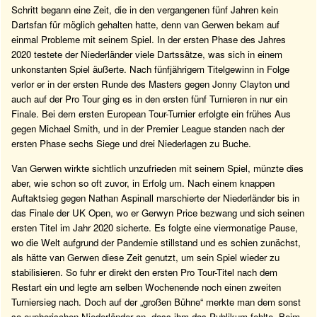
Schritt begann eine Zeit, die in den vergangenen fünf Jahren kein
Dartsfan für möglich gehalten hatte, denn van Gerwen bekam auf
einmal Probleme mit seinem Spiel. In der ersten Phase des Jahres
2020 testete der Niederländer viele Dartssätze, was sich in einem
unkonstanten Spiel äußerte. Nach fünfjährigem Titelgewinn in Folge
verlor er in der ersten Runde des Masters gegen Jonny Clayton und
auch auf der Pro Tour ging es in den ersten fünf Turnieren in nur ein
Finale. Bei dem ersten European Tour-Turnier erfolgte ein frühes Aus
gegen Michael Smith, und in der Premier League standen nach der
ersten Phase sechs Siege und drei Niederlagen zu Buche.
Van Gerwen wirkte sichtlich unzufrieden mit seinem Spiel, münzte dies
aber, wie schon so oft zuvor, in Erfolg um. Nach einem knappen
Auftaktsieg gegen Nathan Aspinall marschierte der Niederländer bis in
das Finale der UK Open, wo er Gerwyn Price bezwang und sich seinen
ersten Titel im Jahr 2020 sicherte. Es folgte eine viermonatige Pause,
wo die Welt aufgrund der Pandemie stillstand und es schien zunächst,
als hätte van Gerwen diese Zeit genutzt, um sein Spiel wieder zu
stabilisieren. So fuhr er direkt den ersten Pro Tour-Titel nach dem
Restart ein und legte am selben Wochenende noch einen zweiten
Turniersieg nach. Doch auf der „großen Bühne“ merkte man dem sonst
so euphorischen Niederländer an, dass ihm das Publikum fehlte. Beim