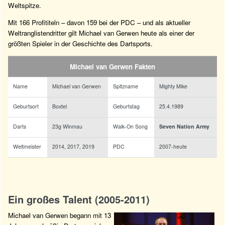
Weltspitze.
Mit 166 Profititeln – davon 159 bei der PDC – und als aktueller
Weltranglistendritter gilt Michael van Gerwen heute als einer der
größten Spieler in der Geschichte des Dartsports.
Michael van Gerwen Fakten
Name
Michael van Gerwen
Spitzname
Mighty Mike
Geburtsort
Boxtel
Geburtstag
25.4.1989
Darts
23g Winmau
Walk-On Song
Seven Nation Army
Weltmeister
2014, 2017, 2019
PDC
2007-heute
Ein großes Talent (2005-2011)
Michael van Gerwen begann mit 13