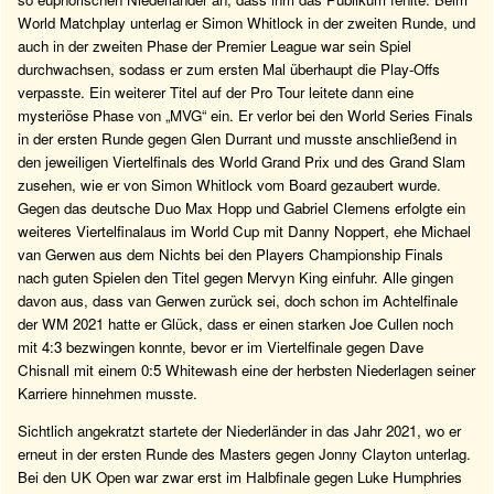
World Matchplay unterlag er Simon Whitlock in der zweiten Runde, und
auch in der zweiten Phase der Premier League war sein Spiel
durchwachsen, sodass er zum ersten Mal überhaupt die Play-Offs
verpasste. Ein weiterer Titel auf der Pro Tour leitete dann eine
mysteriöse Phase von „MVG“ ein. Er verlor bei den World Series Finals
in der ersten Runde gegen Glen Durrant und musste anschließend in
den jeweiligen Viertelfinals des World Grand Prix und des Grand Slam
zusehen, wie er von Simon Whitlock vom Board gezaubert wurde.
Gegen das deutsche Duo Max Hopp und Gabriel Clemens erfolgte ein
weiteres Viertelfinalaus im World Cup mit Danny Noppert, ehe Michael
van Gerwen aus dem Nichts bei den Players Championship Finals
nach guten Spielen den Titel gegen Mervyn King einfuhr. Alle gingen
davon aus, dass van Gerwen zurück sei, doch schon im Achtelfinale
der WM 2021 hatte er Glück, dass er einen starken Joe Cullen noch
mit 4:3 bezwingen konnte, bevor er im Viertelfinale gegen Dave
Chisnall mit einem 0:5 Whitewash eine der herbsten Niederlagen seiner
Karriere hinnehmen musste.
Sichtlich angekratzt startete der Niederländer in das Jahr 2021, wo er
erneut in der ersten Runde des Masters gegen Jonny Clayton unterlag.
Bei den UK Open war zwar erst im Halbfinale gegen Luke Humphries