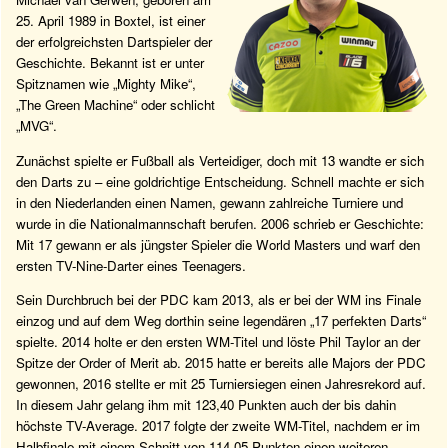
25. April 1989 in Boxtel, ist einer
der erfolgreichsten Dartspieler der
Geschichte. Bekannt ist er unter
Spitznamen wie „Mighty Mike“,
„The Green Machine“ oder schlicht
„MVG“.
Zunächst spielte er Fußball als Verteidiger, doch mit 13 wandte er sich
den Darts zu – eine goldrichtige Entscheidung. Schnell machte er sich
in den Niederlanden einen Namen, gewann zahlreiche Turniere und
wurde in die Nationalmannschaft berufen. 2006 schrieb er Geschichte:
Mit 17 gewann er als jüngster Spieler die World Masters und warf den
ersten TV-Nine-Darter eines Teenagers.
Sein Durchbruch bei der PDC kam 2013, als er bei der WM ins Finale
einzog und auf dem Weg dorthin seine legendären „17 perfekten Darts“
spielte. 2014 holte er den ersten WM-Titel und löste Phil Taylor an der
Spitze der Order of Merit ab. 2015 hatte er bereits alle Majors der PDC
gewonnen, 2016 stellte er mit 25 Turniersiegen einen Jahresrekord auf.
In diesem Jahr gelang ihm mit 123,40 Punkten auch der bis dahin
höchste TV-Average. 2017 folgte der zweite WM-Titel, nachdem er im
Halbfinale mit einem Schnitt von 114,05 Punkten einen weiteren