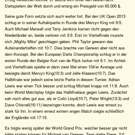
Dartspielern der Welt durch und errang ein Preisgeld von 65.000 $.
Seine gute Form setzte sich auch weiter fort. Bei den UK Open 2013
schlug er in seiner Auftaktpartie in Runde drei Mervyn King mit 9:5.
Auch Michael Mansell und Terry Jernkins kamen nicht gegen den
Niederländer an, beide verloren mit 3:9. Erst im Viertelfinale musste
sich „Mighty Mike“ geschlagen geben. Phil Taylor gewann das
Aufeinandertreffen mit 10:7. Dies brachte van Gerwen aber nicht aus
dem Konzept. Bei den European Darts Championship schlug er in der
ersten Runde den Belgier Kurt van de Rijck locker mit 6:1. Im Achtel-
und Viertelfinale spielte er dann zwei Mal einen 104’er Average und
besiegte damit Mervyn King(10:3) und Jelle Klaasen(10:7). Das
Halbfinale war jedoch seine letzte Partie in diesem Turnier. Adrian
Lewis war einen Tick besser und schlug Michael knapp mit 11:8. Auch
beim World Matchplay folgte das Halbfinalaus gegen Lewis. Zunächst
sah noch alles gut aus, als er Colin Lloyd(10:7), Peter Wright(13:3) und
Dave Chisnall(16:11) bezwingen konnte, doch Lewis war erneut zu
stark für ihn. In einem erneut extrem engen Match siegte schließlich
der Engländer mit 17:15.
Es folgte wenig später der World Grand Prix, welcher besser gar nicht
hätte starten können für Michael van Gerwen. Zwei glatte Siege, 2:0