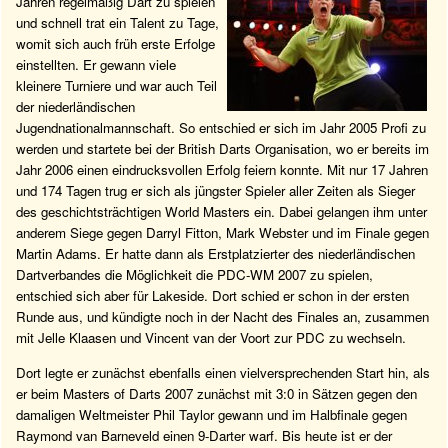
Jahren regelmäßig Dart zu spielen
und schnell trat ein Talent zu Tage,
womit sich auch früh erste Erfolge
einstellten. Er gewann viele
kleinere Turniere und war auch Teil
der niederländischen
Jugendnationalmannschaft. So entschied er sich im Jahr 2005 Profi zu
werden und startete bei der British Darts Organisation, wo er bereits im
Jahr 2006 einen eindrucksvollen Erfolg feiern konnte. Mit nur 17 Jahren
und 174 Tagen trug er sich als jüngster Spieler aller Zeiten als Sieger
des geschichtsträchtigen World Masters ein. Dabei gelangen ihm unter
anderem Siege gegen Darryl Fitton, Mark Webster und im Finale gegen
Martin Adams. Er hatte dann als Erstplatzierter des niederländischen
Dartverbandes die Möglichkeit die PDC-WM 2007 zu spielen,
entschied sich aber für Lakeside. Dort schied er schon in der ersten
Runde aus, und kündigte noch in der Nacht des Finales an, zusammen
mit Jelle Klaasen und Vincent van der Voort zur PDC zu wechseln.
Dort legte er zunächst ebenfalls einen vielversprechenden Start hin, als
er beim Masters of Darts 2007 zunächst mit 3:0 in Sätzen gegen den
damaligen Weltmeister Phil Taylor gewann und im Halbfinale gegen
Raymond van Barneveld einen 9-Darter warf. Bis heute ist er der