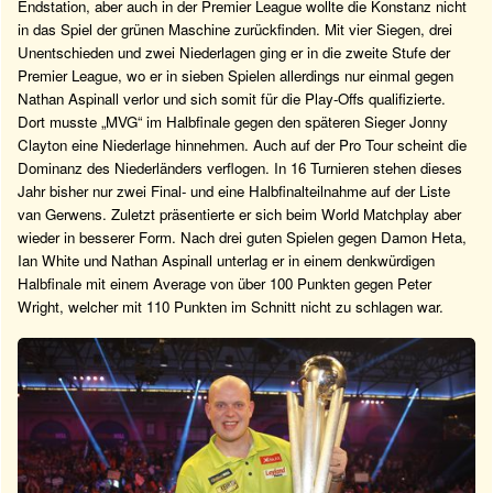
Endstation, aber auch in der Premier League wollte die Konstanz nicht
in das Spiel der grünen Maschine zurückfinden. Mit vier Siegen, drei
Unentschieden und zwei Niederlagen ging er in die zweite Stufe der
Premier League, wo er in sieben Spielen allerdings nur einmal gegen
Nathan Aspinall verlor und sich somit für die Play-Offs qualifizierte.
Dort musste „MVG“ im Halbfinale gegen den späteren Sieger Jonny
Clayton eine Niederlage hinnehmen. Auch auf der Pro Tour scheint die
Dominanz des Niederländers verflogen. In 16 Turnieren stehen dieses
Jahr bisher nur zwei Final- und eine Halbfinalteilnahme auf der Liste
van Gerwens. Zuletzt präsentierte er sich beim World Matchplay aber
wieder in besserer Form. Nach drei guten Spielen gegen Damon Heta,
Ian White und Nathan Aspinall unterlag er in einem denkwürdigen
Halbfinale mit einem Average von über 100 Punkten gegen Peter
Wright, welcher mit 110 Punkten im Schnitt nicht zu schlagen war.