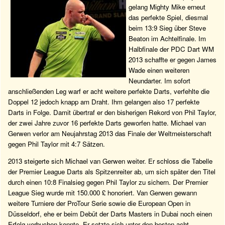
gelang Mighty Mike erneut
das perfekte Spiel, diesmal
beim 13:9 Sieg über Steve
Beaton im Achtelfinale. Im
Halbfinale der PDC Dart WM
2013 schaffte er gegen James
Wade einen weiteren
Neundarter. Im sofort
anschließenden Leg warf er acht weitere perfekte Darts, verfehlte die
Doppel 12 jedoch knapp am Draht. Ihm gelangen also 17 perfekte
Darts in Folge. Damit übertraf er den bisherigen Rekord von Phil Taylor,
der zwei Jahre zuvor 16 perfekte Darts geworfen hatte. Michael van
Gerwen verlor am Neujahrstag 2013 das Finale der Weltmeisterschaft
gegen Phil Taylor mit 4:7 Sätzen.
2013 steigerte sich Michael van Gerwen weiter. Er schloss die Tabelle
der Premier League Darts als Spitzenreiter ab, um sich später den Titel
durch einen 10:8 Finalsieg gegen Phil Taylor zu sichern. Der Premier
League Sieg wurde mit 150.000 £ honoriert. Van Gerwen gewann
weitere Turniere der ProTour Serie sowie die European Open in
Düsseldorf, ehe er beim Debüt der Darts Masters in Dubai noch einen
Erfolg verbuchen konnte. Er setzte sich unter den besten acht