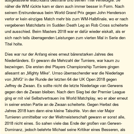
näher die WM rückte kam er dann auch immer besser in Form. Nach
seinem Erstrundenaus beim World Grand Prix gegen John Henderson
verlor er kein einziges Match mehr bis zum WM-Halbfinale, wo er nach
vergebenen Matchdarts im Sudden Death Leg an Rob Cross scheiterte
und ausschied. Beim Masters 2018 war er dafür wieder eiskalt, als er
sich nach teils überragenden Leistungen zum vierten Mal in Serie den
Titel holte.
Dies war nur der Anfang eines erneut bärenstarken Jahres des
Niederländers. Er gewann die Mehrzahl der Turniere, war kaum zu
bezwingen. Die ersten drei Players Championship Turniere gingen
allesamt an „Mighty Mike“. Umso überraschender war die Niederlage
von „MVG“ in der Runde der letzten 64 der UK Open 2018 gegen
Jeffrey de Zwaan. Es sollte nicht die letzte Niederlage van Gerwens
gegen den de Zwaan bleiben. Nach dem Sieg bei der Premier League
ging er mit viel Selbstvertrauen ins World Matchplay, wo er aber erneut
in seiner ersten Partie an de Zwaan scheiterte. Gegen Herbst des
Jahres 2018 kam dann eine kleine Talsohle. Von den vier Major
Turnieren unmittelbar vor der Weltmeisterschaft gewann er sonst alle,
2018 nicht eines. So sahen viele das Ende der großen van Gerwen-
Dominanz, jedoch belehrte Michael seine Kritiker eines Besseren, als