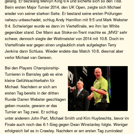
gelang. Er bezwang Mervyn King 6:4 und sicherte sich so den Titel.
Beim ersten Major Turnier 2014, den UK Open, zeigte sich Michael
wieder von seiner starken Seite. Er bestand seine ersten Prüfungen
nahezu unbeschadet, schlug Andy Hamilton mit 9:5 und Mark Webster
9:4. Schwieriger wurde es dann im Viertelfinale, wo ihm Ian White
gegenüber stand. Der Mann aus Stoke-on-Trent machte es „MVG“ sehr
schwer, dennoch siegte der Weltmeister von 2014 mit 10:8. Doch im
Viertelfinale war gegen einen unglaublich stark aufgelegten Terry
Jenkins dann Schluss. Wieder endete das Match 10:8, diesmal aber
verlor Michael van Gerwen.
Bei den Players Championship-
Turnieren in Barnsley gab es eine
kleine Gefühlsachterbahn für
Michael. Nachdem er sich am
ersten Tag bereits in der dritten
Runde Darren Webster geschlagen
geben musste, gewann er das
Turnier an Tag zwei. Er schlug
unter anderem John Part, Michael Smith und Kim Huybrechts, bevor im
Finale auch noch das 6:1-Sieg gegen Dean Winstanley folgte. Weniger
erfolgreich lief es in Crawley. Nachdem er am ersten Tag zumindest