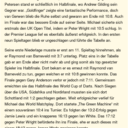
Petersen stand er schließlich im Halbfinale, wo Andrew Gilding sein
Gegner war. „Goldfinger“ zeigte eine fantastische Performance, doch
van Gerwen blieb die Ruhe selbst und gewann am Ende mit 10:8. Auch
im Finale war das bessere Ende auf seiner Seite. Michael sicherte sich
erstmals den UK Open Titel, indem er Peter Wright mit 10:5 schlug. In
der Premier League lief es ebenfalls äußerst erfolgreich. In den ersten
neun Spieltagen blieb er ungeschlagen und führte die Tabelle an.
Seine erste Niederlage musste er erst am 11. Spieltag hinnehmen, als
er Raymond van Barneveld mit 3:7 unterlag. Platz eins in der Tabelle
gab er am Ende aber nicht mehr ab und ging somit als top gesetzter
Spieler ins Halbfinale. Dort bekam er es erneut mit Raymond van
Barneveld zu tun, gegen welchen er mit 10:8 gewinnen konnte. Das
Finale gegen Gary Anderson verlor er jedoch mit 7:11. Gemeinsam
erreichten sie das Halbfinale des World Cup of Darts. Nach Siegen
über die USA, Südafrika und Nordirland mussten sie sich dort
Schottland mit 1:2 geschlagen geben. Weit erfolgreicher verlief für
Michael das World Matchplay. Dort startete „The Green Machine“ mit
einem souveränen 10:4 ins Turnier. Es folgten der 13:2-Erfolg gegen
Jamie Lewis und ein knapperes 16:13 gegen Ian White. Das 17:12
gegen Peter Wright beförderte ihn ins Finale, ehe er auch dieses mit
einem 18:12 gegen James Wade gewinnen konnte.