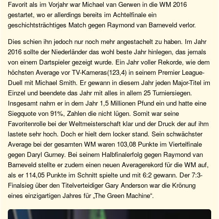
Favorit als im Vorjahr war Michael van Gerwen in die WM 2016
gestartet, wo er allerdings bereits im Achtelfinale ein
geschichtsträchtiges Match gegen Raymond van Barneveld verlor.
Dies schien ihn jedoch nur noch mehr angestachelt zu haben. Im Jahr
2016 sollte der Niederländer das wohl beste Jahr hinlegen, das jemals
von einem Dartspieler gezeigt wurde. Ein Jahr voller Rekorde, wie dem
höchsten Average vor TV-Kameras(123,4) in seinem Premier League-
Duell mit Michael Smith. Er gewann in diesem Jahr jeden Major-Titel im
Einzel und beendete das Jahr mit alles in allem 25 Turniersiegen.
Insgesamt nahm er in dem Jahr 1,5 Millionen Pfund ein und hatte eine
Siegquote von 91%, Zahlen die nicht lügen. Somit war seine
Favoritenrolle bei der Weltmeisterschaft klar und der Druck der auf ihm
lastete sehr hoch. Doch er hielt dem locker stand. Sein schwächster
Average bei der gesamten WM waren 103,08 Punkte im Viertelfinale
gegen Daryl Gurney. Bei seinem Halbfinalerfolg gegen Raymond van
Barneveld stellte er zudem einen neuen Averagerekord für die WM auf,
als er 114,05 Punkte im Schnitt spielte und mit 6:2 gewann. Der 7:3-
Finalsieg über den Titelverteidiger Gary Anderson war die Krönung
eines einzigartigen Jahres für „The Green Machine“.