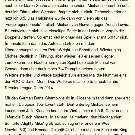
nach einer klaren Sache auszusehen nachdem Michael schon früh sehr
deutlich führte, aber Webster kämpfte sich zurück. Dennoch verlor er
letztlich 3:5. Das Halbfinale wurde dann von vielen als das
„vorgezogene Finale“ tituliert. Michael van Gerwen gegen Adrian Lewis.
Es entwickelte sich eine einseitige Partie in der Lewis es vergab die
Doppel zu treffen. So entschied Michael das Spiel klar mit 6:0 für sich.
Im Finale kam dann das Aufeinandertreffen mit dem
Überraschungsfinalisten Peter Wright aus Schottland. Wieder ging
Michael deutlich in Führung, aber wieder ließ er seinen Gegner
zurückkommen. Nach einem guten Spiel holte sich Michael van
Gerwen dann aber dank eines 7:4-Triumphs seinen ersten
Weltmeistertitel und wurde zugleich zum ersten Mal die Nummer eins
der PDC Order of Merit. Des Weiteren qualifizierte er sich für die
Premier League Darts 2014.
Mit den German Darts Championship in Hildesheim fand dann aber erst
mal ein European Tour Event statt. Dort unterlag Michael seinem
Landsmann Jelle Klaasen bereits im Viertelfinale mit 5:6. Ganz anders
liefen die Dutch Masters. In seinem Heimatland, den Niederlanden,
trumpfte „Mighty Mike“ groß auf, schlug unter anderem Wes
Newton(6:3) und Brendan Dolan(6:4), ehe ihm auch im Finale ein Sieg