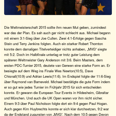
Die Weltmeisterschaft 2015 sollte ihm neuen Mut geben, zumindest
war das der Plan. Es sah auch gar nicht schlecht aus. Michael begann
mit einem 3:1-Sieg über Joe Cullen. Zwei 4:1-Erfolge gegen Sascha
Stein und Terry Jenkins folgten. Auch ein starker Robert Thornton
konnte dem damaligen Titelverteidiger nichts anhaben, „MVG“ siegte
mit 5:2. Doch im Halbfinale unterlag er trotz guter Leistung dem
späteren Weltmeister Gary Anderson mit 3:6. Beim Masters, dem
ersten PDC-Turnier 2015, deutete van Gerwen eine starke Form an. Er
besiegte auf dem Weg ins Finale Wes Newton(10:5), Dave
Chisnall(10:9) und Adrian Lewis(11:6). Im Endspiel folgte der 11:6-Sieg
über Raymond van Barneveld. Michael bestätigte die gute Form indem
er so gut wie jedes Turnier im Frühjahr 2015 für sich entscheiden
konnte. Er gewann die European Tour Events in Hildesheim, Gibraltar
und München. Und auch die UK Open waren vor ihm nicht sicher.
Einem 9:3 über Paul Nicholson folgte dort ein 9:4 gegen Paul Hogan.
Auch gegen Kim Huybrechts konnte er sich klar durchsetzen, 9:2 war
da der Endstand zugunsten von „MVG“. Nach dem 10:5 gegen Devon