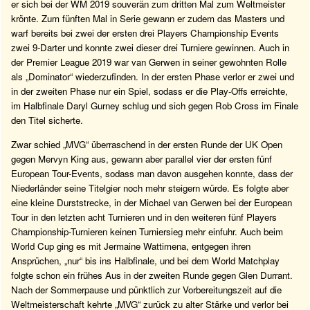
er sich bei der WM 2019 souverän zum dritten Mal zum Weltmeister
krönte. Zum fünften Mal in Serie gewann er zudem das Masters und
warf bereits bei zwei der ersten drei Players Championship Events
zwei 9-Darter und konnte zwei dieser drei Turniere gewinnen. Auch in
der Premier League 2019 war van Gerwen in seiner gewohnten Rolle
als „Dominator“ wiederzufinden. In der ersten Phase verlor er zwei und
in der zweiten Phase nur ein Spiel, sodass er die Play-Offs erreichte,
im Halbfinale Daryl Gurney schlug und sich gegen Rob Cross im Finale
den Titel sicherte.
Zwar schied „MVG“ überraschend in der ersten Runde der UK Open
gegen Mervyn King aus, gewann aber parallel vier der ersten fünf
European Tour-Events, sodass man davon ausgehen konnte, dass der
Niederländer seine Titelgier noch mehr steigern würde. Es folgte aber
eine kleine Durststrecke, in der Michael van Gerwen bei der European
Tour in den letzten acht Turnieren und in den weiteren fünf Players
Championship-Turnieren keinen Turniersieg mehr einfuhr. Auch beim
World Cup ging es mit Jermaine Wattimena, entgegen ihren
Ansprüchen, „nur“ bis ins Halbfinale, und bei dem World Matchplay
folgte schon ein frühes Aus in der zweiten Runde gegen Glen Durrant.
Nach der Sommerpause und pünktlich zur Vorbereitungszeit auf die
Weltmeisterschaft kehrte „MVG“ zurück zu alter Stärke und verlor bei