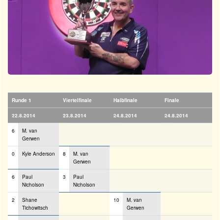
Runde 1
Viertelfinale
Halbfinale
Finale
22.8.2014
23.8.2014
24.8.2014
24.8.2014
6
M. van
Gerwen
0
Kyle Anderson
8
M. van
Gerwen
6
Paul
3
Paul
Nicholson
Nicholson
2
Shane
10
M. van
Tichowitsch
Gerwen