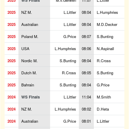
2025
WS Finals
M.v.Gerwen
11:07
L.Littler
2025
NZ M.
L.Littler
08:04
L.Humphries
2025
Australian
L.Littler
08:04
M.D.Decker
2025
Poland M.
G.Price
08:07
S.Bunting
2025
USA
L.Humphries
08:06
N.Aspinall
2025
Nordic M.
S.Bunting
08:04
R.Cross
2025
Dutch M.
R.Cross
08:05
S.Bunting
2025
Bahrain
S.Bunting
08:04
G.Price
2024
WS Finals
L.Littler
11:04
M.Smith
2024
NZ M.
L.Humphries
08:02
D.Heta
2024
Australian
G.Price
08:01
L.Littler