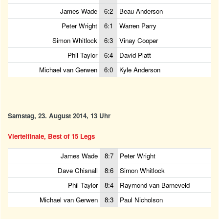
James Wade
6:2
Beau Anderson
Peter Wright
6:1
Warren Parry
Simon Whitlock
6:3
Vinay Cooper
Phil Taylor
6:4
David Platt
Michael van Gerwen
6:0
Kyle Anderson
Samstag, 23. August 2014, 13 Uhr
Viertelfinale, Best of 15 Legs
James Wade
8:7
Peter Wright
Dave Chisnall
8:6
Simon Whitlock
Phil Taylor
8:4
Raymond van Barneveld
Michael van Gerwen
8:3
Paul Nicholson