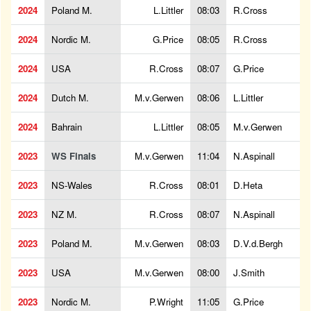
2024
Poland M.
L.Littler
08:03
R.Cross
2024
Nordic M.
G.Price
08:05
R.Cross
2024
USA
R.Cross
08:07
G.Price
2024
Dutch M.
M.v.Gerwen
08:06
L.Littler
2024
Bahrain
L.Littler
08:05
M.v.Gerwen
2023
WS Finals
M.v.Gerwen
11:04
N.Aspinall
2023
NS-Wales
R.Cross
08:01
D.Heta
2023
NZ M.
R.Cross
08:07
N.Aspinall
2023
Poland M.
M.v.Gerwen
08:03
D.V.d.Bergh
2023
USA
M.v.Gerwen
08:00
J.Smith
2023
Nordic M.
P.Wright
11:05
G.Price