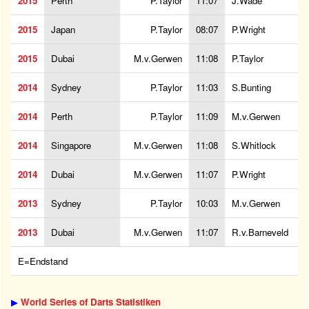
2015
Perth
P.Taylor
11:07
J.Wade
2015
Japan
P.Taylor
08:07
P.Wright
2015
Dubai
M.v.Gerwen
11:08
P.Taylor
2014
Sydney
P.Taylor
11:03
S.Bunting
2014
Perth
P.Taylor
11:09
M.v.Gerwen
2014
Singapore
M.v.Gerwen
11:08
S.Whitlock
2014
Dubai
M.v.Gerwen
11:07
P.Wright
2013
Sydney
P.Taylor
10:03
M.v.Gerwen
2013
Dubai
M.v.Gerwen
11:07
R.v.Barneveld
E=Endstand
▶
World Series of Darts Statistiken