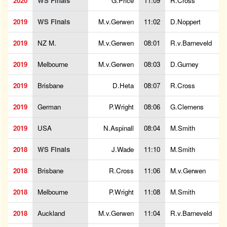
2020
WS Finals
G.Price
11:09
R.Cross
2019
WS Finals
M.v.Gerwen
11:02
D.Noppert
2019
NZ M.
M.v.Gerwen
08:01
R.v.Barneveld
2019
Melbourne
M.v.Gerwen
08:03
D.Gurney
2019
Brisbane
D.Heta
08:07
R.Cross
2019
German
P.Wright
08:06
G.Clemens
2019
USA
N.Aspinall
08:04
M.Smith
2018
WS Finals
J.Wade
11:10
M.Smith
2018
Brisbane
R.Cross
11:06
M.v.Gerwen
2018
Melbourne
P.Wright
11:08
M.Smith
2018
Auckland
M.v.Gerwen
11:04
R.v.Barneveld