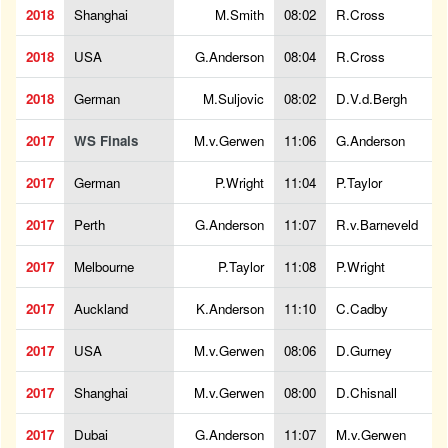
2018
Shanghai
M.Smith
08:02
R.Cross
2018
USA
G.Anderson
08:04
R.Cross
2018
German
M.Suljovic
08:02
D.V.d.Bergh
2017
WS Finals
M.v.Gerwen
11:06
G.Anderson
2017
German
P.Wright
11:04
P.Taylor
2017
Perth
G.Anderson
11:07
R.v.Barneveld
2017
Melbourne
P.Taylor
11:08
P.Wright
2017
Auckland
K.Anderson
11:10
C.Cadby
2017
USA
M.v.Gerwen
08:06
D.Gurney
2017
Shanghai
M.v.Gerwen
08:00
D.Chisnall
2017
Dubai
G.Anderson
11:07
M.v.Gerwen