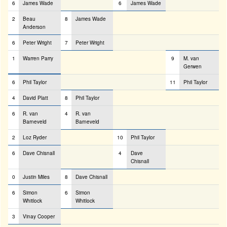
6
James Wade
6
James Wade
2
Beau
8
James Wade
Anderson
6
Peter Wright
7
Peter Wright
1
Warren Parry
9
M. van
Gerwen
6
Phil Taylor
11
Phil Taylor
4
David Platt
8
Phil Taylor
6
R. van
4
R. van
Barneveld
Barneveld
2
Loz Ryder
10
Phil Taylor
6
Dave Chisnall
4
Dave
Chisnall
0
Justin Miles
8
Dave Chisnall
6
Simon
6
Simon
Whitlock
Whitlock
3
Vinay Cooper