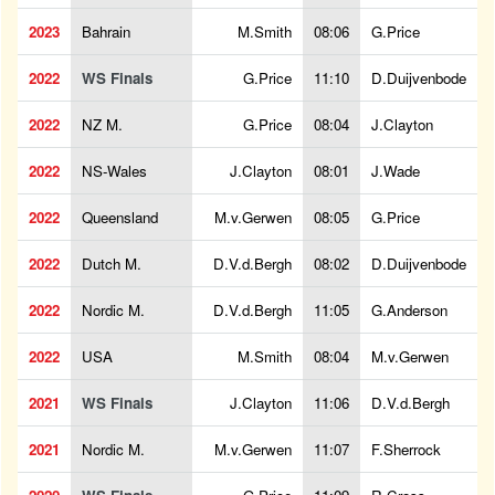
2023
Bahrain
M.Smith
08:06
G.Price
2022
WS Finals
G.Price
11:10
D.Duijvenbode
2022
NZ M.
G.Price
08:04
J.Clayton
2022
NS-Wales
J.Clayton
08:01
J.Wade
2022
Queensland
M.v.Gerwen
08:05
G.Price
2022
Dutch M.
D.V.d.Bergh
08:02
D.Duijvenbode
2022
Nordic M.
D.V.d.Bergh
11:05
G.Anderson
2022
USA
M.Smith
08:04
M.v.Gerwen
2021
WS Finals
J.Clayton
11:06
D.V.d.Bergh
2021
Nordic M.
M.v.Gerwen
11:07
F.Sherrock