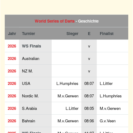
World Series of Darts
- Geschichte
Jahr
Turnier
Sieger
E
Finalist
2026
WS Finals
v
2026
Australian
v
2026
NZ M.
v
2026
USA
L.Humphries
08:07
L.Littler
2026
Nordic M.
M.v.Gerwen
08:07
L.Humphries
2026
S.Arabia
L.Littler
08:05
M.v.Gerwen
2026
Bahrain
M.v.Gerwen
08:06
G.v.Veen