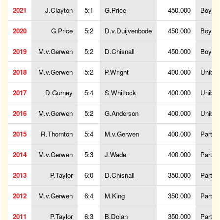
2021
J.Clayton
5:1
G.Price
450.000
BoyleS
2020
G.Price
5:2
D.v.Duijvenbode
450.000
BoyleS
2019
M.v.Gerwen
5:2
D.Chisnall
450.000
BoyleS
2018
M.v.Gerwen
5:2
P.Wright
400.000
Unibet
2017
D.Gurney
5:4
S.Whitlock
400.000
Unibet
2016
M.v.Gerwen
5:2
G.Anderson
400.000
Unibet
2015
R.Thornton
5:4
M.v.Gerwen
400.000
PartyP
2014
M.v.Gerwen
5:3
J.Wade
400.000
PartyP
2013
P.Taylor
6:0
D.Chisnall
350.000
PartyP
2012
M.v.Gerwen
6:4
M.King
350.000
PartyP
2011
P.Taylor
6:3
B.Dolan
350.000
PartyP