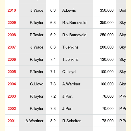
2010
J.Wade
6:3
A.Lewis
350.000
Bodog
2009
P.Taylor
6:3
R.v.Barneveld
350.000
SkyBe
2008
P.Taylor
6:2
R.v.Barneveld
250.000
SkyBe
2007
J.Wade
6:3
T.Jenkins
200.000
SkyBe
2006
P.Taylor
7:4
T.Jenkins
130.000
SkyBe
2005
P.Taylor
7:1
C.Lloyd
100.000
SkyBe
2004
C.Lloyd
7:3
A.Warriner
100.000
SkyBe
2003
P.Taylor
7:2
J.Part
76.000
P.Pow
2002
P.Taylor
7:3
J.Part
70.000
P.Pow
2001
A.Warriner
8:2
R.Scholten
78.000
P.Pow