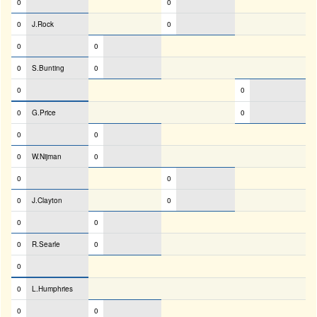
0
0
0
J.Rock
0
0
0
0
S.Bunting
0
0
0
0
G.Price
0
0
0
0
W.Nijman
0
0
0
0
J.Clayton
0
0
0
0
R.Searle
0
0
0
L.Humphries
0
0