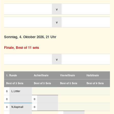
v
v
Sonntag, 4. Oktober 2026, 21 Uhr
Finale, Best of 11 sets
v
1. Runde
Achtelfinale
Viertelfinale
Halbfinale
Best of 3 Sets
Best of 5 Sets
Best of 5 Sets
Best of 9 Sets
0
L.Littler
0
0
0
N.Aspinall
0