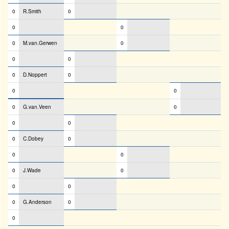
0
R.Smith
0
0
0
0
M.van.Gerwen
0
0
0
0
D.Noppert
0
0
0
0
G.van.Veen
0
0
0
0
C.Dobey
0
0
0
0
J.Wade
0
0
0
0
G.Anderson
0
0