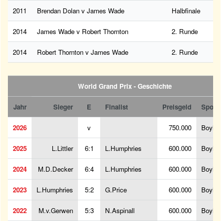
2011
Brendan Dolan v James Wade
Halbfinale
2014
James Wade v Robert Thornton
2. Runde
2014
Robert Thornton v James Wade
2. Runde
World Grand Prix - Geschichte
Jahr
Sieger
E
Finalist
Preisgeld
Spons
2026
v
750.000
BoyleS
2025
L.Littler
6:1
L.Humphries
600.000
BoyleS
2024
M.D.Decker
6:4
L.Humphries
600.000
BoyleS
2023
L.Humphries
5:2
G.Price
600.000
BoyleS
2022
M.v.Gerwen
5:3
N.Aspinall
600.000
BoyleS