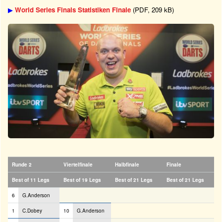
▶
World Series Finals Statistiken Finale
(PDF, 209 kB)
Runde 2
Viertelfinale
Halbfinale
Finale
Best of 11 Legs
Best of 19 Legs
Best of 21 Legs
Best of 21 Legs
6
G.Anderson
1
C.Dobey
10
G.Anderson