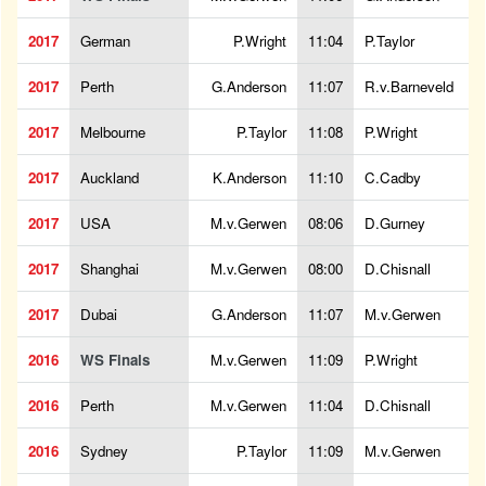
2017
German
P.Wright
11:04
P.Taylor
2017
Perth
G.Anderson
11:07
R.v.Barneveld
2017
Melbourne
P.Taylor
11:08
P.Wright
2017
Auckland
K.Anderson
11:10
C.Cadby
2017
USA
M.v.Gerwen
08:06
D.Gurney
2017
Shanghai
M.v.Gerwen
08:00
D.Chisnall
2017
Dubai
G.Anderson
11:07
M.v.Gerwen
2016
WS Finals
M.v.Gerwen
11:09
P.Wright
2016
Perth
M.v.Gerwen
11:04
D.Chisnall
2016
Sydney
P.Taylor
11:09
M.v.Gerwen