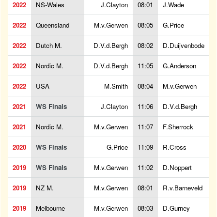
2022
NS-Wales
J.Clayton
08:01
J.Wade
2022
Queensland
M.v.Gerwen
08:05
G.Price
2022
Dutch M.
D.V.d.Bergh
08:02
D.Duijvenbode
2022
Nordic M.
D.V.d.Bergh
11:05
G.Anderson
2022
USA
M.Smith
08:04
M.v.Gerwen
2021
WS Finals
J.Clayton
11:06
D.V.d.Bergh
2021
Nordic M.
M.v.Gerwen
11:07
F.Sherrock
2020
WS Finals
G.Price
11:09
R.Cross
2019
WS Finals
M.v.Gerwen
11:02
D.Noppert
2019
NZ M.
M.v.Gerwen
08:01
R.v.Barneveld
2019
Melbourne
M.v.Gerwen
08:03
D.Gurney