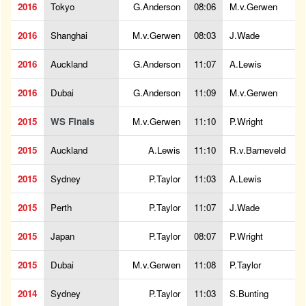
2016
Tokyo
G.Anderson
08:06
M.v.Gerwen
2016
Shanghai
M.v.Gerwen
08:03
J.Wade
2016
Auckland
G.Anderson
11:07
A.Lewis
2016
Dubai
G.Anderson
11:09
M.v.Gerwen
2015
WS Finals
M.v.Gerwen
11:10
P.Wright
2015
Auckland
A.Lewis
11:10
R.v.Barneveld
2015
Sydney
P.Taylor
11:03
A.Lewis
2015
Perth
P.Taylor
11:07
J.Wade
2015
Japan
P.Taylor
08:07
P.Wright
2015
Dubai
M.v.Gerwen
11:08
P.Taylor
2014
Sydney
P.Taylor
11:03
S.Bunting