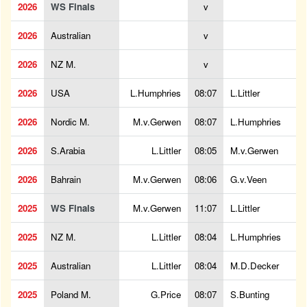
2026
WS Finals
v
2026
Australian
v
2026
NZ M.
v
2026
USA
L.Humphries
08:07
L.Littler
2026
Nordic M.
M.v.Gerwen
08:07
L.Humphries
2026
S.Arabia
L.Littler
08:05
M.v.Gerwen
2026
Bahrain
M.v.Gerwen
08:06
G.v.Veen
2025
WS Finals
M.v.Gerwen
11:07
L.Littler
2025
NZ M.
L.Littler
08:04
L.Humphries
2025
Australian
L.Littler
08:04
M.D.Decker
2025
Poland M.
G.Price
08:07
S.Bunting