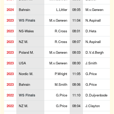
2024
Bahrain
L.Littler
08:05
M.v.Gerwen
2023
WS Finals
M.v.Gerwen
11:04
N.Aspinall
2023
NS-Wales
R.Cross
08:01
D.Heta
2023
NZ M.
R.Cross
08:07
N.Aspinall
2023
Poland M.
M.v.Gerwen
08:03
D.V.d.Bergh
2023
USA
M.v.Gerwen
08:00
J.Smith
2023
Nordic M.
P.Wright
11:05
G.Price
2023
Bahrain
M.Smith
08:06
G.Price
2022
WS Finals
G.Price
11:10
D.Duijvenbode
2022
NZ M.
G.Price
08:04
J.Clayton