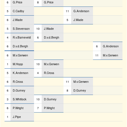
6
G.Price
8
G.Price
5
C.Cadby
11
G.Anderson
6
J.Wade
5
J.Wade
5
S.Stevenson
10
J.Wade
4
R.v.Barneveld
6
D.v.d.Bergh
6
D.v.d.Bergh
6
G.Anderson
6
M.v.Gerwen
11
M.v.Gerwen
1
M.Hopp
10
M.v.Gerwen
5
K.Anderson
4
R.Cross
6
R.Cross
11
M.v.Gerwen
6
D.Gurney
8
D.Gurney
3
S.Whitlock
10
D.Gurney
6
P.Wright
7
P.Wright
1
J.Pipe