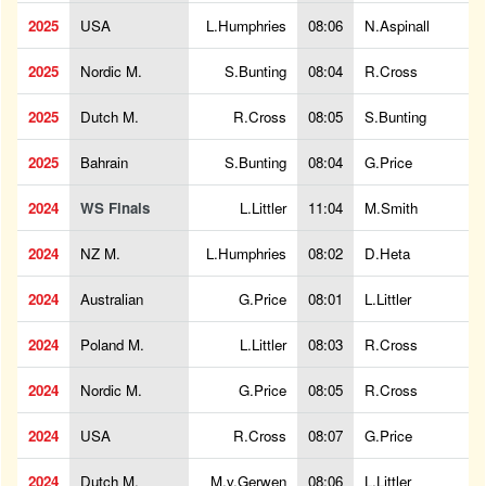
2025
USA
L.Humphries
08:06
N.Aspinall
2025
Nordic M.
S.Bunting
08:04
R.Cross
2025
Dutch M.
R.Cross
08:05
S.Bunting
2025
Bahrain
S.Bunting
08:04
G.Price
2024
WS Finals
L.Littler
11:04
M.Smith
2024
NZ M.
L.Humphries
08:02
D.Heta
2024
Australian
G.Price
08:01
L.Littler
2024
Poland M.
L.Littler
08:03
R.Cross
2024
Nordic M.
G.Price
08:05
R.Cross
2024
USA
R.Cross
08:07
G.Price
2024
Dutch M.
M.v.Gerwen
08:06
L.Littler