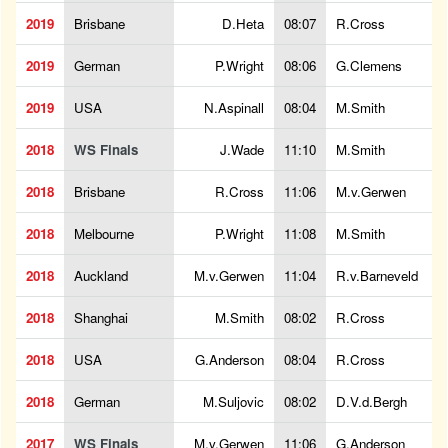
2019
Brisbane
D.Heta
08:07
R.Cross
2019
German
P.Wright
08:06
G.Clemens
2019
USA
N.Aspinall
08:04
M.Smith
2018
WS Finals
J.Wade
11:10
M.Smith
2018
Brisbane
R.Cross
11:06
M.v.Gerwen
2018
Melbourne
P.Wright
11:08
M.Smith
2018
Auckland
M.v.Gerwen
11:04
R.v.Barneveld
2018
Shanghai
M.Smith
08:02
R.Cross
2018
USA
G.Anderson
08:04
R.Cross
2018
German
M.Suljovic
08:02
D.V.d.Bergh
2017
WS Finals
M.v.Gerwen
11:06
G.Anderson