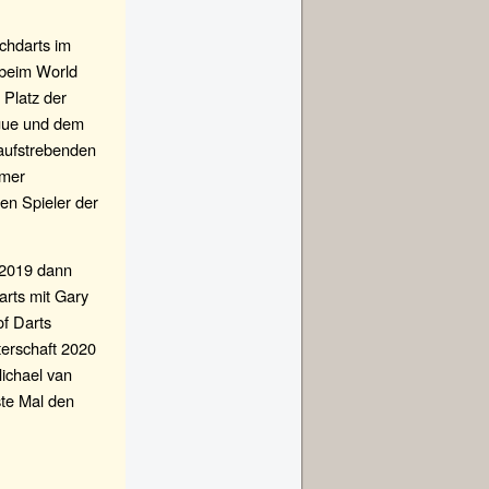
tchdarts im
 beim World
 Platz der
ague und dem
 aufstrebenden
mmer
ten Spieler der
 2019 dann
arts mit Gary
f Darts
terschaft 2020
Michael van
ste Mal den