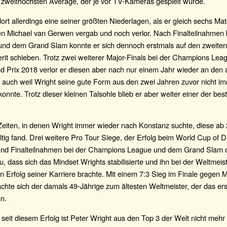
zweithöchsten Average, der je vor TV-Kameras gespielt wurde.
dort allerdings eine seiner größten Niederlagen, als er gleich sechs Ma
en Michael van Gerwen vergab und noch verlor. Nach Finalteilnahmen
und dem Grand Slam konnte er sich dennoch erstmals auf den zweiten
erit schieben. Trotz zwei weiterer Major-Finals bei der Champions Le
d Prix 2018 verlor er diesen aber nach nur einem Jahr wieder an den
 auch weil Wright seine gute Form aus den zwei Jahren zuvor nicht i
konnte. Trotz dieser kleinen Talsohle blieb er aber weiter einer der bes
 Zeiten, in denen Wright immer wieder nach Konstanz suchte, diese ab
tig fand. Drei weitere Pro Tour Siege, der Erfolg beim World Cup of D
nd Finalteilnahmen bei der Champions League und dem Grand Slam o
u, dass sich das Mindset Wrights stabilisierte und ihn bei der Weltmeis
 Erfolg seiner Karriere brachte. Mit einem 7:3 Sieg im Finale gegen 
hte sich der damals 49-Jährige zum ältesten Weltmeister, der das er
n.
seit diesem Erfolg ist Peter Wright aus den Top 3 der Welt nicht mehr