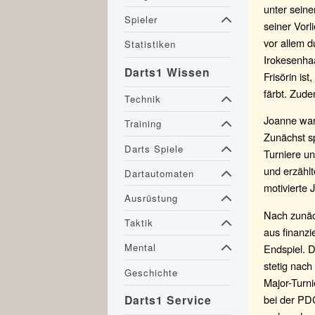
unter sein
Spieler
seiner Vorl
vor allem d
Statistiken
Irokesenhaa
Darts1 Wissen
Frisörin is
färbt. Zude
Technik
Joanne war 
Training
Zunächst s
Darts Spiele
Turniere un
und erzählt
Dartautomaten
motivierte 
Ausrüstung
Nach zunäc
Taktik
aus finanzi
Mental
Endspiel. D
stetig nac
Geschichte
Major-Turni
bei der PD
Darts1 Service