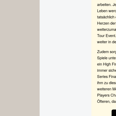
arbeiten. 
Leben werde
tatsächlich
Herzen der
weiterzuma
Tour Event.
weiter in d
Zudem sorg
Spiele unte
ein High Fi
immer sich
Series Fin
ihm zu dies
weiteren Me
Players Ch
Öfteren, da