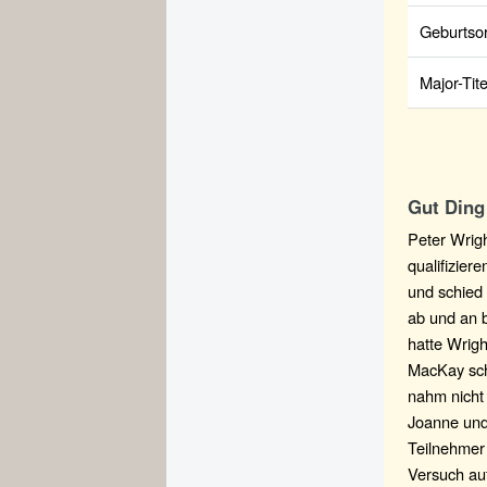
Geburtsor
Major-Tite
Gut Ding
Peter Wrigh
qualifizier
und schied 
ab und an 
hatte Wrigh
MacKay sche
nahm nicht 
Joanne und 
Teilnehmer
Versuch auf