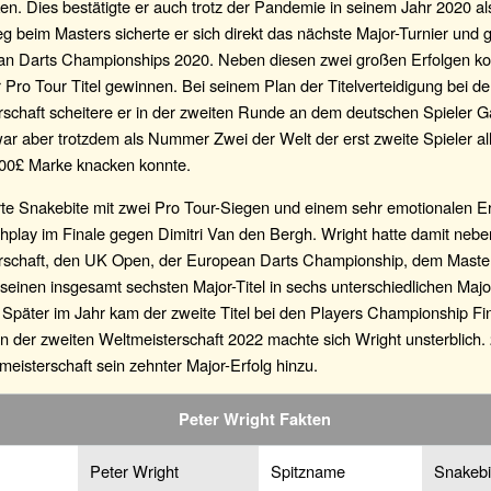
. Dies bestätigte er auch trotz der Pandemie in seinem Jahr 2020 al
g beim Masters sicherte er sich direkt das nächste Major-Turnier und
an Darts Championships 2020. Neben diesen zwei großen Erfolgen ko
r Pro Tour Titel gewinnen. Bei seinem Plan der Titelverteidigung bei de
schaft scheitere er in der zweiten Runde an dem deutschen Spieler G
r aber trotzdem als Nummer Zwei der Welt der erst zweite Spieler all
000£ Marke knacken konnte.
erte Snakebite mit zwei Pro Tour-Siegen und einem sehr emotionalen E
hplay im Finale gegen Dimitri Van den Bergh. Wright hatte damit nebe
rschaft, den UK Open, der European Darts Championship, dem Mast
einen insgesamt sechsten Major-Titel in sechs unterschiedlichen Majo
päter im Jahr kam der zweite Titel bei den Players Championship Fin
 der zweiten Weltmeisterschaft 2022 machte sich Wright unsterblich.
eisterschaft sein zehnter Major-Erfolg hinzu.
Peter Wright Fakten
Peter Wright
Spitzname
Snakebi