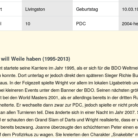
t
Livingston
Geburtstag
10.03.1
l
10
PDC
2004-he
 will Weile haben (1995-2013)
t startete seine Karriere im Jahr 1995, als er sich für die BDO Weltmei
en konnte. Dort unterlag er jedoch direkt dem späteren Sieger Richie Bu
aus. In der Folgezeit spielte Wright vor allem im lokalen Ligabetrieb un
bei kleineren Events unter dem Banner der BDO. Seinen nächsten größ
t bei den World Masters 2001, als er allerdings bereits in der dritten 
iterte. Er wechselte dann zwar zur PDC, jedoch spielte er nicht profe
an allen Turnieren teil. Dies änderte sich in einer Nacht im Jahr 2007.
er schauten den Grand Slam of Darts und Wright realisierte, dass er v
 bereits bezwang. Joanne überzeugte den schüchternen Peter einen e
 dem Profizirkus zu wagen. Sie kreierten den Charakter „Snakebite“ m