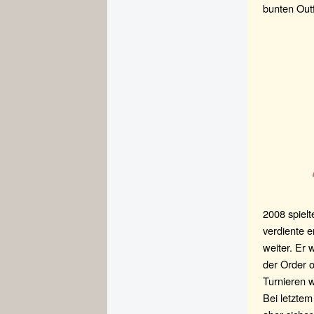
bunten Outf
2008 spielt
verdiente e
weiter. Er 
der Order o
Turnieren 
Bei letztem