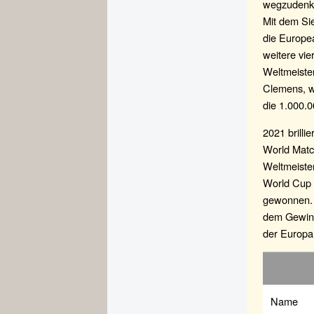
wegzudenken
Mit dem Sie
die Europe
weitere vie
Weltmeister
Clemens, wa
die 1.000.
2021 brilli
World Matc
Weltmeiste
World Cup s
gewonnen. S
dem Gewinn
der Europam
Name