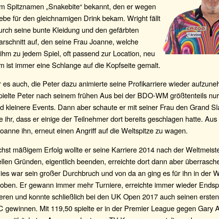
em Spitznamen „Snakebite“ bekannt, den er wegen
iebe für den gleichnamigen Drink bekam. Wright fällt
urch seine bunte Kleidung und den gefärbten
rschnitt auf, den seine Frau Joanne, welche
t, ihm zu jedem Spiel, oft passend zur Location, neu
m ist immer eine Schlange auf die Kopfseite gemalt.
es auch, die Peter dazu animierte seine Profikarriere wieder aufzun
pielte Peter nach seinem frühen Aus bei der BDO-WM größtenteils nur
d kleinere Events. Dann aber schaute er mit seiner Frau den Grand Sl
e ihr, dass er einige der Teilnehmer dort bereits geschlagen hatte. Au
Joanne ihn, erneut einen Angriff auf die Weltspitze zu wagen.
hst mäßigem Erfolg wollte er seine Karriere 2014 nach der Weltmeiste
ellen Gründen, eigentlich beenden, erreichte dort dann aber überrasc
ies war sein großer Durchbruch und von da an ging es für ihn in der W
h oben. Er gewann immer mehr Turniere, erreichte immer wieder Endsp
eren und konnte schließlich bei den UK Open 2017 auch seinen ersten
C gewinnen. Mit 119,50 spielte er in der Premier League gegen Gary 