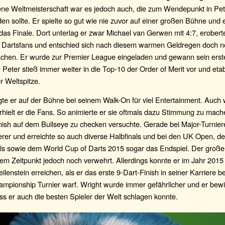
Jene Weltmeisterschaft war es jedoch auch, die zum Wendepunkt in Pet
n sollte. Er spielte so gut wie nie zuvor auf einer großen Bühne und e
 das Finale. Dort unterlag er zwar Michael van Gerwen mit 4:7, erobert
 Dartsfans und entschied sich nach diesem warmen Geldregen doch 
chen. Er wurde zur Premier League eingeladen und gewann sein ers
 Peter stieß immer weiter in die Top-10 der Order of Merit vor und etab
er Weltspitze.
te er auf der Bühne bei seinem Walk-On für viel Entertainment. Auch
rhielt er die Fans. So animierte er sie oftmals dazu Stimmung zu mach
nish auf dem Bullseye zu checken versuchte. Gerade bei Major-Turnie
erer und erreichte so auch diverse Halbfinals und bei den UK Open, d
als sowie dem World Cup of Darts 2015 sogar das Endspiel. Der große
em Zeitpunkt jedoch noch verwehrt. Allerdings konnte er im Jahr 2015
ilenstein erreichen, als er das erste 9-Dart-Finish in seiner Karriere b
ampionship Turnier warf. Wright wurde immer gefährlicher und er bew
ss er auch die besten Spieler der Welt schlagen konnte.