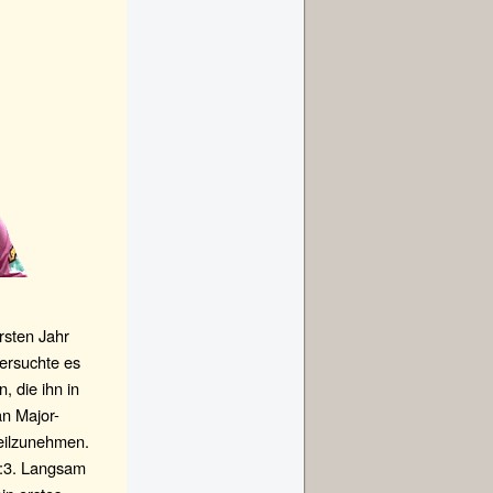
rsten Jahr
versuchte es
, die ihn in
an Major-
eilzunehmen.
1:3. Langsam