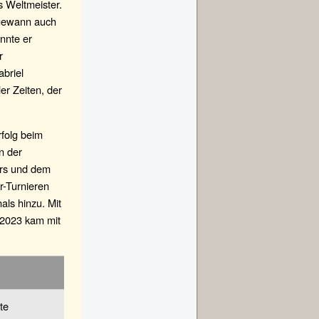
s Weltmeister.
 gewann auch
nnte er
r
abriel
er Zeiten, der
rfolg beim
n der
ers und dem
r-Turnieren
als hinzu. Mit
 2023 kam mit
te