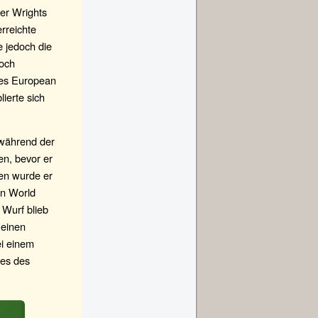
er Wrights
rreichte
e jedoch die
noch
tes European
lierte sich
 während der
en, bevor er
ren wurde er
en World
 Wurf blieb
 einen
ei einem
ies des