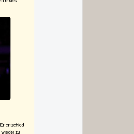
in erstes
 Er entschied
d wieder zu