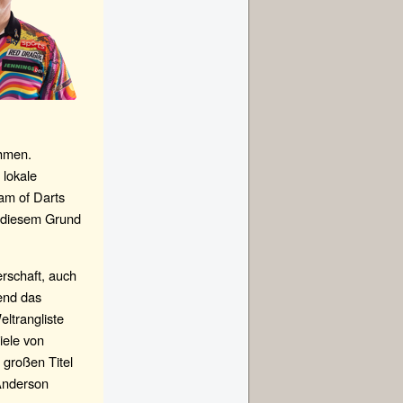
ehmen.
 lokale
am of Darts
s diesem Grund
rschaft, auch
hend das
eltrangliste
iele von
 großen Titel
Anderson