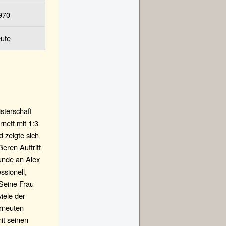
970
ute
sterschaft
rnett mit 1:3
d zeigte sich
eren Auftritt
Runde an Alex
ssionell,
 Seine Frau
iele der
rneuten
it seinen