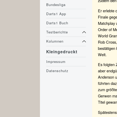
zudem den 
Bundesliga
Er erlebte 
Darts1 App
Finale geg
Matchplay 
Darts1 Buch
Order of M
Testberichte
World Gran
Kolumnen
Rob Cross,
bestätigen 
Kleingedruckt
Welt.
Impressum
Es folgten
aber endgül
Datenschutz
Anderson u
führten daz
zum größten
Gerwen mac
Titel gewan
Spätestens 