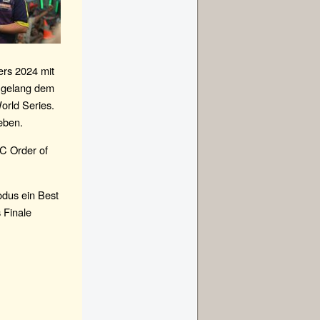
ers 2024 mit
r gelang dem
orld Series.
eben.
DC Order of
odus ein Best
s Finale