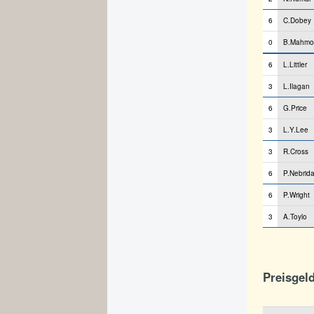
6
C.Dobey
0
B.Mahmo
6
L.Littler
3
L.Ilagan
6
G.Price
3
L.Y.Lee
3
R.Cross
6
P.Nebrid
6
P.Wright
3
A.Toylo
Preisgel