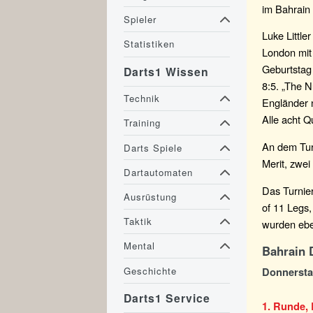
im Bahrain 
Spieler
Luke Littl
Statistiken
London mit
Geburtstag
Darts1 Wissen
8:5. „The N
Technik
Engländer n
Alle acht Q
Training
An dem Tur
Darts Spiele
Merit, zwei
Dartautomaten
Das Turnier
Ausrüstung
of 11 Legs,
Taktik
wurden eben
Mental
Bahrain 
Geschichte
Donnerstag
Darts1 Service
1. Runde, 