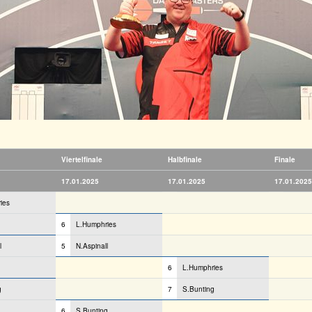
Viertelfinale
Halbfinale
Finale
17.01.2025
17.01.2025
17.01.2025
ies
6
L.Humphries
l
5
N.Aspinall
6
L.Humphries
g
7
S.Bunting
6
S.Bunting