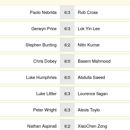
Paolo Nebrida
6:3
Rob Cross
Gerwyn Price
6:3
Lok Yin Lee
Stephen Bunting
6:2
Nitin Kumar
Chris Dobey
6:0
Basem Mahmood
Luke Humphries
6:0
Abdulla Saeed
Luke Littler
6:3
Lourence Ilagan
Peter Wright
6:3
Alexis Toylo
Nathan Aspinall
6:2
XiaoChen Zong