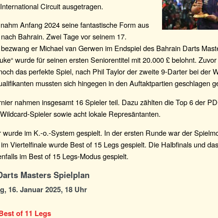
International Circuit ausgetragen.
er nahm Anfang 2024 seine fantastische Form aus
 nach Bahrain. Zwei Tage vor seinem 17.
 bezwang er Michael van Gerwen im Endspiel des Bahrain Darts Mast
uke“ wurde für seinen ersten Seniorentitel mit 20.000 £ belohnt. Zuvo
och das perfekte Spiel, nach Phil Taylor der zweite 9-Darter bei der W
ualifikanten mussten sich hingegen in den Auftaktpartien geschlagen g
nier nahmen insgesamt 16 Spieler teil. Dazu zählten die Top 6 der P
 Wildcard-Spieler sowie acht lokale Represäntanten.
 wurde im K.-o.-System gespielt. In der ersten Runde war der Spielm
 im Viertelfinale wurde Best of 15 Legs gespielt. Die Halbfinals und da
falls im Best of 15 Legs-Modus gespielt.
Darts Masters Spielplan
, 16. Januar 2025, 18 Uhr
Best of 11 Legs