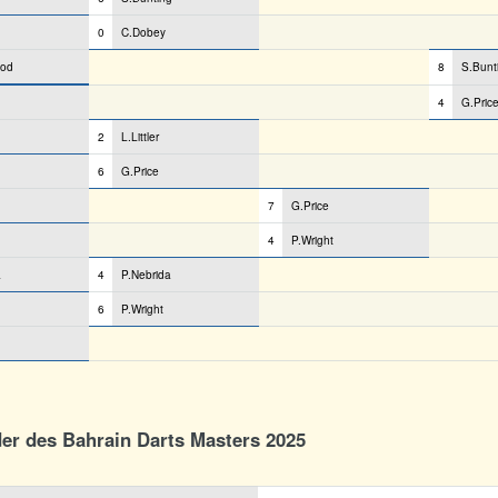
0
C.Dobey
od
8
S.Bunt
4
G.Pric
2
L.Littler
6
G.Price
7
G.Price
4
P.Wright
a
4
P.Nebrida
6
P.Wright
der des Bahrain Darts Masters 2025