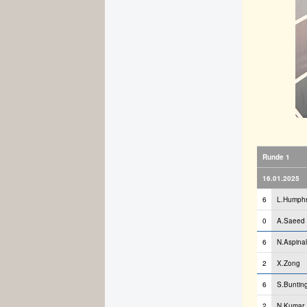
Runde 1
16.01.2025
6
L.Humphr
0
A.Saeed
6
N.Aspinal
2
X.Zong
6
S.Buntin
2
N.Kumar