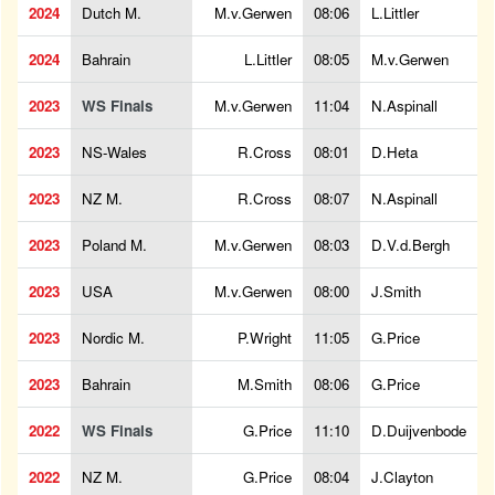
2024
Dutch M.
M.v.Gerwen
08:06
L.Littler
2024
Bahrain
L.Littler
08:05
M.v.Gerwen
2023
WS Finals
M.v.Gerwen
11:04
N.Aspinall
2023
NS-Wales
R.Cross
08:01
D.Heta
2023
NZ M.
R.Cross
08:07
N.Aspinall
2023
Poland M.
M.v.Gerwen
08:03
D.V.d.Bergh
2023
USA
M.v.Gerwen
08:00
J.Smith
2023
Nordic M.
P.Wright
11:05
G.Price
2023
Bahrain
M.Smith
08:06
G.Price
2022
WS Finals
G.Price
11:10
D.Duijvenbode
2022
NZ M.
G.Price
08:04
J.Clayton