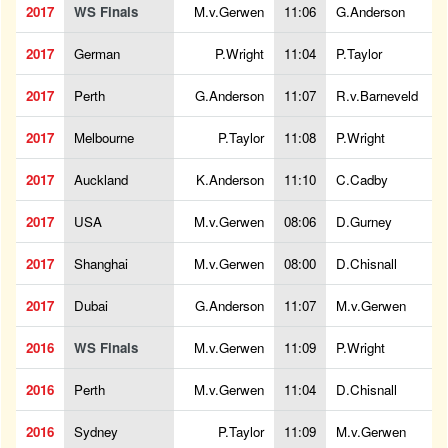
2017
WS Finals
M.v.Gerwen
11:06
G.Anderson
2017
German
P.Wright
11:04
P.Taylor
2017
Perth
G.Anderson
11:07
R.v.Barneveld
2017
Melbourne
P.Taylor
11:08
P.Wright
2017
Auckland
K.Anderson
11:10
C.Cadby
2017
USA
M.v.Gerwen
08:06
D.Gurney
2017
Shanghai
M.v.Gerwen
08:00
D.Chisnall
2017
Dubai
G.Anderson
11:07
M.v.Gerwen
2016
WS Finals
M.v.Gerwen
11:09
P.Wright
2016
Perth
M.v.Gerwen
11:04
D.Chisnall
2016
Sydney
P.Taylor
11:09
M.v.Gerwen