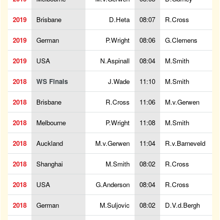
2019
Brisbane
D.Heta
08:07
R.Cross
2019
German
P.Wright
08:06
G.Clemens
2019
USA
N.Aspinall
08:04
M.Smith
2018
WS Finals
J.Wade
11:10
M.Smith
2018
Brisbane
R.Cross
11:06
M.v.Gerwen
2018
Melbourne
P.Wright
11:08
M.Smith
2018
Auckland
M.v.Gerwen
11:04
R.v.Barneveld
2018
Shanghai
M.Smith
08:02
R.Cross
2018
USA
G.Anderson
08:04
R.Cross
2018
German
M.Suljovic
08:02
D.V.d.Bergh