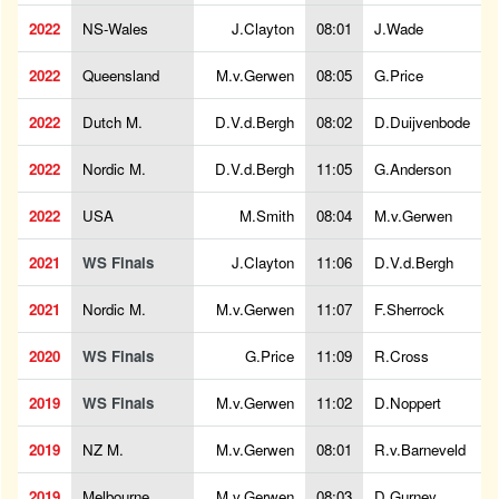
2022
NS-Wales
J.Clayton
08:01
J.Wade
2022
Queensland
M.v.Gerwen
08:05
G.Price
2022
Dutch M.
D.V.d.Bergh
08:02
D.Duijvenbode
2022
Nordic M.
D.V.d.Bergh
11:05
G.Anderson
2022
USA
M.Smith
08:04
M.v.Gerwen
2021
WS Finals
J.Clayton
11:06
D.V.d.Bergh
2021
Nordic M.
M.v.Gerwen
11:07
F.Sherrock
2020
WS Finals
G.Price
11:09
R.Cross
2019
WS Finals
M.v.Gerwen
11:02
D.Noppert
2019
NZ M.
M.v.Gerwen
08:01
R.v.Barneveld
2019
Melbourne
M.v.Gerwen
08:03
D.Gurney