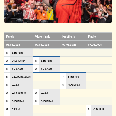
Runde 1
Viertelfinale
Halbfinale
Finale
06.06.2025
07.06.2025
07.06.2025
07.06.2025
6
S.Bunting
3
O.Lukasiak
6
S.Bunting
6
J.Clayton
3
J.Clayton
5
D.Labanauskas
7
S.Bunting
6
L.Littler
5
N.Aspinall
3
V.Tingström
3
L.Littler
6
N.Aspinall
6
N.Aspinall
0
B.Reus
8
S.Bunting