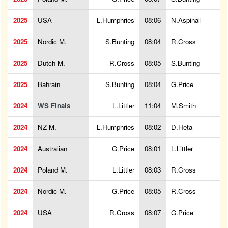
2025
USA
L.Humphries
08:06
N.Aspinall
2025
Nordic M.
S.Bunting
08:04
R.Cross
2025
Dutch M.
R.Cross
08:05
S.Bunting
2025
Bahrain
S.Bunting
08:04
G.Price
2024
WS Finals
L.Littler
11:04
M.Smith
2024
NZ M.
L.Humphries
08:02
D.Heta
2024
Australian
G.Price
08:01
L.Littler
2024
Poland M.
L.Littler
08:03
R.Cross
2024
Nordic M.
G.Price
08:05
R.Cross
2024
USA
R.Cross
08:07
G.Price