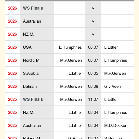
2026
WS Finals
v
2026
Australian
v
2026
NZ M.
v
2026
USA
L.Humphries
08:07
L.Littler
2026
Nordic M.
M.v.Gerwen
08:07
L.Humphries
2026
S.Arabia
L.Littler
08:05
M.v.Gerwen
2026
Bahrain
M.v.Gerwen
08:06
G.v.Veen
2025
WS Finals
M.v.Gerwen
11:07
L.Littler
2025
NZ M.
L.Littler
08:04
L.Humphries
2025
Australian
L.Littler
08:04
M.D.Decker
2025
Poland M.
G.Price
08:07
S.Bunting