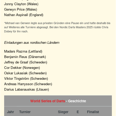
Jonny Clayton (Wales)
Gerwyn Price (Wales)
Nathan Aspinall (England)
*Michael van Gerwen legte aus privaten Gründen eine Pause ein und hatte deshalb bis
auf Weiteres alle Turniere abgesagt. Bei den Nordic Darts Masters 2025 rückte Chris
Dobey für ihn nach.
Einladungen aus nordischen Ländern
Madars Razma (Lettland)
Benjamin Reus (Dänemark)
Jeffrey de Graaf (Schweden)
Cor Dekker (Norwegen)
Oskar Lukasiak (Schweden)
Viktor Tingström (Schweden)
Andreas Harrysson (Schweden)
Darius Labanauskas (Litauen)
World Series of Darts
- Geschichte
Jahr
Turnier
Sieger
E
Finalist