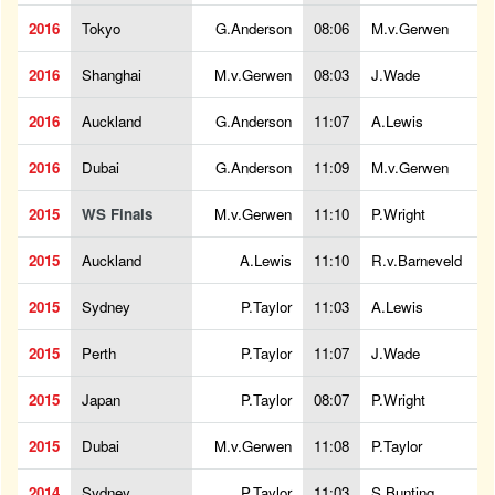
2016
Tokyo
G.Anderson
08:06
M.v.Gerwen
2016
Shanghai
M.v.Gerwen
08:03
J.Wade
2016
Auckland
G.Anderson
11:07
A.Lewis
2016
Dubai
G.Anderson
11:09
M.v.Gerwen
2015
WS Finals
M.v.Gerwen
11:10
P.Wright
2015
Auckland
A.Lewis
11:10
R.v.Barneveld
2015
Sydney
P.Taylor
11:03
A.Lewis
2015
Perth
P.Taylor
11:07
J.Wade
2015
Japan
P.Taylor
08:07
P.Wright
2015
Dubai
M.v.Gerwen
11:08
P.Taylor
2014
Sydney
P.Taylor
11:03
S.Bunting