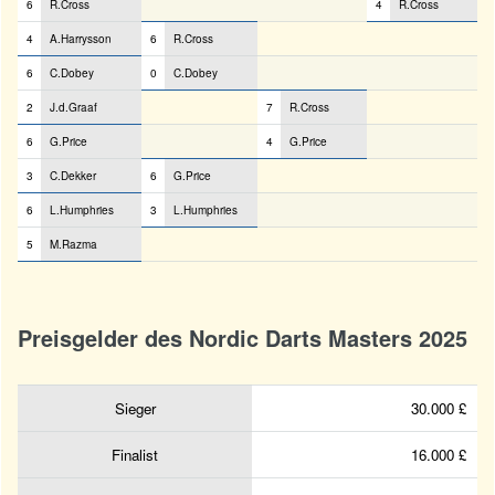
6
R.Cross
4
R.Cross
4
A.Harrysson
6
R.Cross
6
C.Dobey
0
C.Dobey
2
J.d.Graaf
7
R.Cross
6
G.Price
4
G.Price
3
C.Dekker
6
G.Price
6
L.Humphries
3
L.Humphries
5
M.Razma
Preisgelder des Nordic Darts Masters 2025
Sieger
30.000 £
Finalist
16.000 £