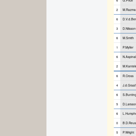
6
G.Price
2
M.Razma
6
D.V.d.Be
3
D.Nilsson
6
M.Smith
1
P.Myller
6
N.Aspinal
2
M.Kantel
6
R.Cross
4
J.d.Graaf
6
S.Buntin
5
D.Larsso
6
L.Humphr
0
B.D.Reus
5
P.Wright