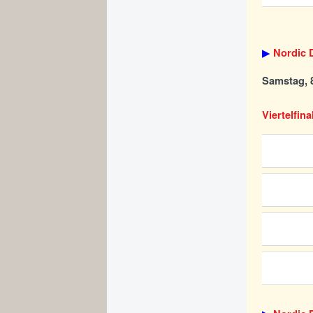
▶
Nordic D
Samstag, 8
Viertelfina