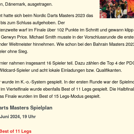
n, Dänemark, ausgetragen.
t hatte sich beim Nordic Darts Masters 2023 das
l bis zum Schluss aufgehoben. Der
tenzweite warf im Finale über 102 Punkte im Schnitt und gewann klipp 
 Gerwyn Price. Michael Smith musste in der Vorschlussrunde die erste
ender Weltmeister hinnehmen. Wie schon bei den Bahrain Masters 2023 
eler ohne Sieg.
nier nahmen insgesamt 16 Spieler teil. Dazu zählen die Top 4 der PD
 Wildcard-Spieler und acht lokale Einladungen bzw. Qualifikanten.
 wurde im K.-o.-System gespielt. In der ersten Runde war der Spielm
 im Viertelfinale wurde ebenfalls Best of 11 Legs gespielt. Die Halbfina
as Finale wurden im Best of 15 Legs-Modus gespielt.
arts Masters Spielplan
. Juni 2024, 19 Uhr
Best of 11 Legs