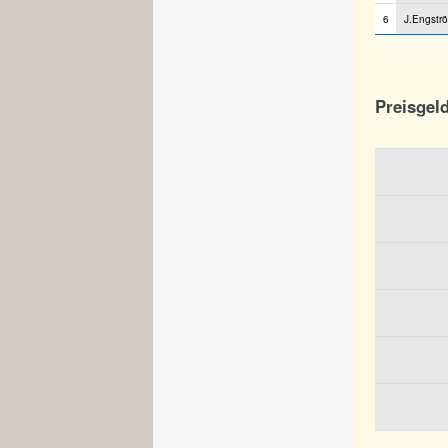
6
J.Engstr
Preisgel