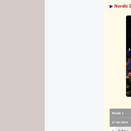
▶
Nordic D
Runde 1
07.06.2024