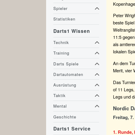
Kopenhage
Spieler
Peter Wrigh
Statistiken
beste Spie
Weltranglis
Darts1 Wissen
11:5 gegen
Technik
als amtier
lokalen Spi
Training
An dem Tur
Darts Spiele
Merit, vier
Dartautomaten
Das Turnier
Ausrüstung
of 11 Legs,
Taktik
Legs und d
Mental
Nordic D
Geschichte
Freitag, 7
Darts1 Service
1. Runde, 