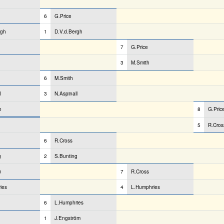
6
G.Price
rgh
1
D.V.d.Bergh
7
G.Price
3
M.Smith
6
M.Smith
l
3
N.Aspinall
e
8
G.Pric
5
R.Cros
6
R.Cross
g
2
S.Bunting
n
7
R.Cross
ies
4
L.Humphries
6
L.Humphries
1
J.Engström