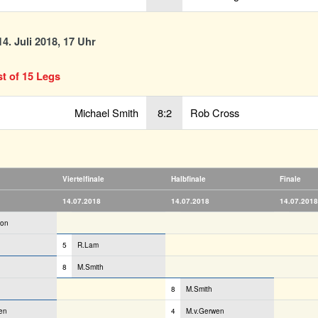
4. Juli 2018, 17 Uhr
st of 15 Legs
Michael Smith
8:2
Rob Cross
Viertelfinale
Halbfinale
Finale
14.07.2018
14.07.2018
14.07.2018
son
5
R.Lam
8
M.Smith
8
M.Smith
en
4
M.v.Gerwen