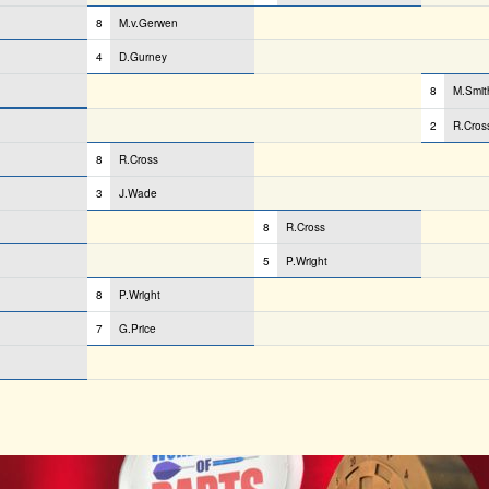
8
M.v.Gerwen
4
D.Gurney
8
M.Smit
2
R.Cros
8
R.Cross
3
J.Wade
8
R.Cross
5
P.Wright
8
P.Wright
7
G.Price