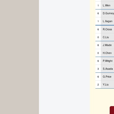
1
L.Wen
6
D.Gurney
1
L.Ilagan
6
R.Cross
0
C.Liu
6
J.Wade
0
H.Chen
6
P.Wright
3
S.Asada
6
G.Price
2
Y.Liu