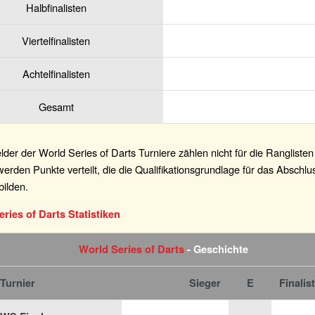
Halbfinalisten
Viertelfinalisten
Achtelfinalisten
Gesamt
lder der World Series of Darts Turniere zählen nicht für die Rangliste
werden Punkte verteilt, die die Qualifikationsgrundlage für das Abschlu
ilden.
ries of Darts Statistiken
World Series of Darts
- Geschichte
Turnier
Sieger
E
Finalist