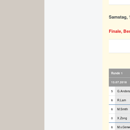
Samstag, 1
Finale, Be
Runde 1
13.07.2018
5
G.Ander
6
R.Lam
6
M.Smith
0
X.Zong
6
M.v.Gerw