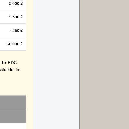
5.000 £
2.500 £
1.250 £
60.000 £
n der PDC.
ssturnier im