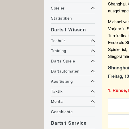
Shanghai, C
Spieler
ausgetrage
Statistiken
Michael va
Vorjahr in
Darts1 Wissen
Turnierfin
Technik
Ende als S
Spieler ist
Training
Siegprämie
Darts Spiele
Shanghai
Dartautomaten
Freitag, 13
Ausrüstung
1. Runde, 
Taktik
Mental
Geschichte
Darts1 Service