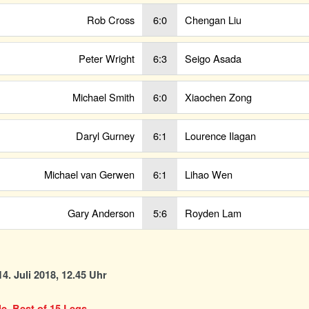
Rob Cross
6:0
Chengan Liu
Peter Wright
6:3
Seigo Asada
Michael Smith
6:0
Xiaochen Zong
Daryl Gurney
6:1
Lourence Ilagan
Michael van Gerwen
6:1
Lihao Wen
Gary Anderson
5:6
Royden Lam
4. Juli 2018, 12.45 Uhr
le, Best of 15 Legs