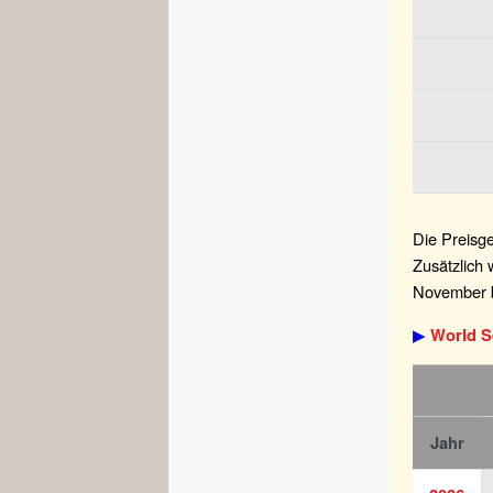
Die Preisge
Zusätzlich 
November b
▶
World Se
Jahr