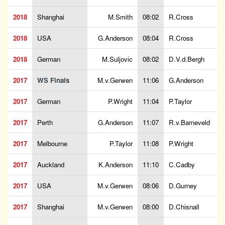
2018
Shanghai
M.Smith
08:02
R.Cross
2018
USA
G.Anderson
08:04
R.Cross
2018
German
M.Suljovic
08:02
D.V.d.Bergh
2017
WS Finals
M.v.Gerwen
11:06
G.Anderson
2017
German
P.Wright
11:04
P.Taylor
2017
Perth
G.Anderson
11:07
R.v.Barneveld
2017
Melbourne
P.Taylor
11:08
P.Wright
2017
Auckland
K.Anderson
11:10
C.Cadby
2017
USA
M.v.Gerwen
08:06
D.Gurney
2017
Shanghai
M.v.Gerwen
08:00
D.Chisnall