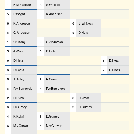
1
B.McCausland
8
S.Whitlock
5
P.Wright
0
K.Anderson
6
K.Anderson
6
S.Whitlock
6
G.Anderson
8
D.Heta
1
C.Cadby
6
G.Anderson
5
J.Wade
8
D.Heta
6
D.Heta
8
D.Heta
6
R.Cross
7
R.Cross
5
J.Bailey
8
R.Cross
6
R.v.Barneveld
4
R.v.Barneveld
2
H.Puha
8
R.Cross
6
D.Gurney
3
D.Gurney
4
K.Kokiri
8
D.Gurney
6
M.v.Gerwen
5
M.v.Gerwen