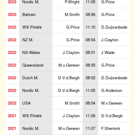
2023
Nordic M.
P.Wright
11:05
G.Price
2023
Bahrain
M.Smith
08:06
G.Price
2022
WS Finals
G.Price
11:10
D.Duijvenbode
2022
NZ M.
G.Price
08:04
J.Clayton
2022
NS-Wales
J.Clayton
08:01
J.Wade
2022
Queensland
M.v.Gerwen
08:05
G.Price
2022
Dutch M.
D.V.d.Bergh
08:02
D.Duijvenbode
2022
Nordic M.
D.V.d.Bergh
11:05
G.Anderson
2022
USA
M.Smith
08:04
M.v.Gerwen
2021
WS Finals
J.Clayton
11:06
D.V.d.Bergh
2021
Nordic M.
M.v.Gerwen
11:07
F.Sherrock