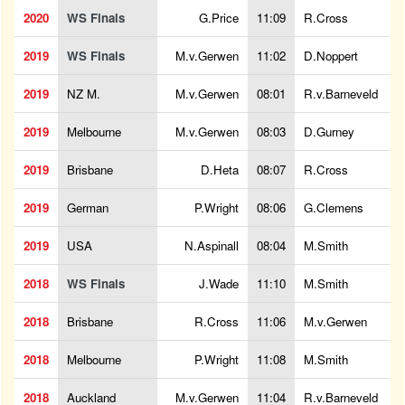
2020
WS Finals
G.Price
11:09
R.Cross
2019
WS Finals
M.v.Gerwen
11:02
D.Noppert
2019
NZ M.
M.v.Gerwen
08:01
R.v.Barneveld
2019
Melbourne
M.v.Gerwen
08:03
D.Gurney
2019
Brisbane
D.Heta
08:07
R.Cross
2019
German
P.Wright
08:06
G.Clemens
2019
USA
N.Aspinall
08:04
M.Smith
2018
WS Finals
J.Wade
11:10
M.Smith
2018
Brisbane
R.Cross
11:06
M.v.Gerwen
2018
Melbourne
P.Wright
11:08
M.Smith
2018
Auckland
M.v.Gerwen
11:04
R.v.Barneveld