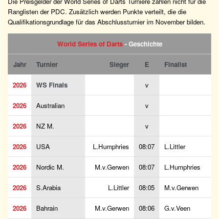
Die Preisgelder der World Series of Darts Turniere zählen nicht für die
Ranglisten der PDC. Zusätzlich werden Punkte verteilt, die die
Qualifikationsgrundlage für das Abschlussturnier im November bilden.
World Series of Darts
- Geschichte
Jahr
Turnier
Sieger
E
Finalist
2026
WS Finals
v
2026
Australian
v
2026
NZ M.
v
2026
USA
L.Humphries
08:07
L.Littler
2026
Nordic M.
M.v.Gerwen
08:07
L.Humphries
2026
S.Arabia
L.Littler
08:05
M.v.Gerwen
2026
Bahrain
M.v.Gerwen
08:06
G.v.Veen