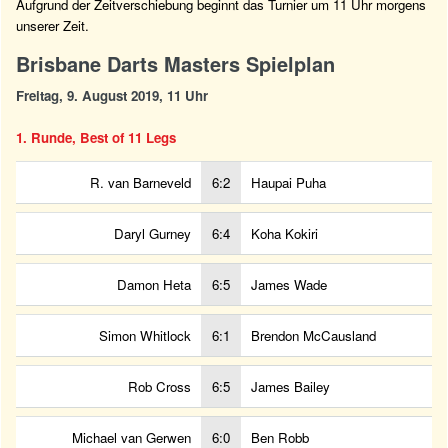
Aufgrund der Zeitverschiebung beginnt das Turnier um 11 Uhr morgens
unserer Zeit.
Brisbane Darts Masters Spielplan
Freitag, 9. August 2019, 11 Uhr
1. Runde, Best of 11 Legs
R. van Barneveld
6:2
Haupai Puha
Daryl Gurney
6:4
Koha Kokiri
Damon Heta
6:5
James Wade
Simon Whitlock
6:1
Brendon McCausland
Rob Cross
6:5
James Bailey
Michael van Gerwen
6:0
Ben Robb