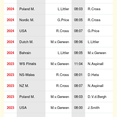
2024
Poland M.
L.Littler
08:03
R.Cross
2024
Nordic M.
G.Price
08:05
R.Cross
2024
USA
R.Cross
08:07
G.Price
2024
Dutch M.
M.v.Gerwen
08:06
L.Littler
2024
Bahrain
L.Littler
08:05
M.v.Gerwen
2023
WS Finals
M.v.Gerwen
11:04
N.Aspinall
2023
NS-Wales
R.Cross
08:01
D.Heta
2023
NZ M.
R.Cross
08:07
N.Aspinall
2023
Poland M.
M.v.Gerwen
08:03
D.V.d.Bergh
2023
USA
M.v.Gerwen
08:00
J.Smith