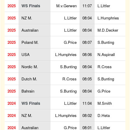
2025
WS Finals
M.v.Gerwen
11:07
L.Littler
2025
NZ M.
L.Littler
08:04
L.Humphries
2025
Australian
L.Littler
08:04
M.D.Decker
2025
Poland M.
G.Price
08:07
S.Bunting
2025
USA
L.Humphries
08:06
N.Aspinall
2025
Nordic M.
S.Bunting
08:04
R.Cross
2025
Dutch M.
R.Cross
08:05
S.Bunting
2025
Bahrain
S.Bunting
08:04
G.Price
2024
WS Finals
L.Littler
11:04
M.Smith
2024
NZ M.
L.Humphries
08:02
D.Heta
2024
Australian
G.Price
08:01
L.Littler