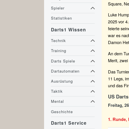
Square, Ne
Spieler
Luke Humph
Statistiken
2025 vor 4
feierte sei
Darts1 Wissen
war es nach
Technik
Damon Heta
Training
An dem Tur
Merit, zwei
Darts Spiele
Dartautomaten
Das Turnier
11 Legs, im
Ausrüstung
und das Fi
Taktik
US Darts
Mental
Freitag, 2
Geschichte
1. Runde, 
Darts1 Service