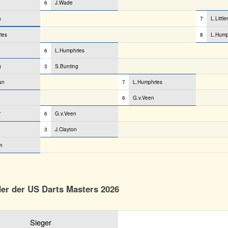
6
J.Wade
a
7
L.Littler
ies
8
L.Hump
6
L.Humphries
g
3
S.Bunting
an
7
L.Humphries
6
G.v.Veen
r
6
G.v.Veen
3
J.Clayton
n
der der US Darts Masters 2026
Sieger