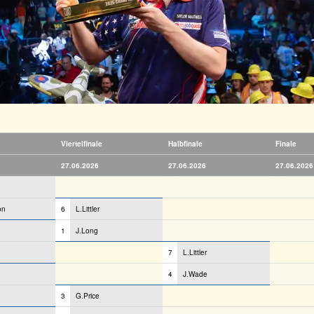
Viertelfinale
Halbfinale
Finale
27.06.2026
27.06.2026
27.06.2026
on
6
L.Littler
1
J.Long
7
L.Littler
4
J.Wade
3
G.Price