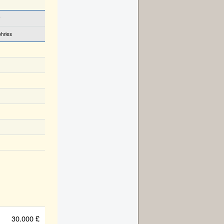
hries
30.000 £