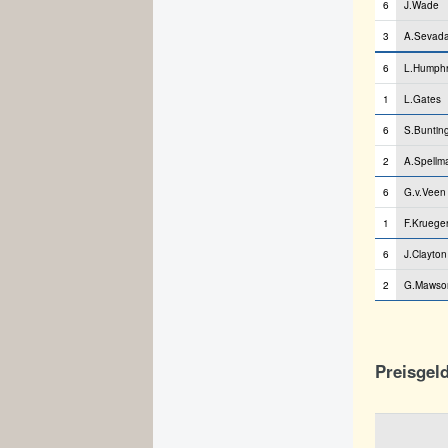
6
J.Wade
3
A.Sevad
6
L.Humphr
1
L.Gates
6
S.Buntin
2
A.Spellm
6
G.v.Veen
1
F.Kruege
6
J.Clayton
2
G.Mawso
Preisgel