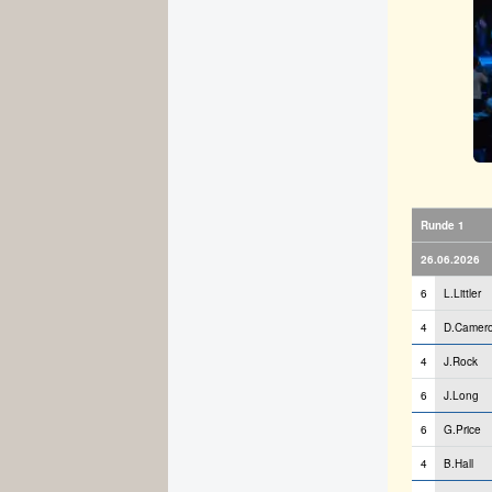
Runde 1
26.06.2026
6
L.Littler
4
D.Camer
4
J.Rock
6
J.Long
6
G.Price
4
B.Hall