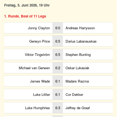
Freitag, 5. Juni 2026, 19 Uhr
1. Runde, Best of 11 Legs
Jonny Clayton
6:0
Andreas Harrysson
Gerwyn Price
6:5
Darius Labanauskas
Viktor Tingström
6:5
Stephen Bunting
Michael van Gerwen
6:2
Oskar Lukasiak
James Wade
6:1
Madars Razma
Luke Littler
6:1
Cor Dekker
Luke Humphries
6:3
Jeffrey de Graaf