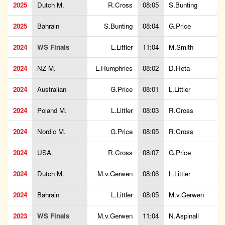
2025
Dutch M.
R.Cross
08:05
S.Bunting
2025
Bahrain
S.Bunting
08:04
G.Price
2024
WS Finals
L.Littler
11:04
M.Smith
2024
NZ M.
L.Humphries
08:02
D.Heta
2024
Australian
G.Price
08:01
L.Littler
2024
Poland M.
L.Littler
08:03
R.Cross
2024
Nordic M.
G.Price
08:05
R.Cross
2024
USA
R.Cross
08:07
G.Price
2024
Dutch M.
M.v.Gerwen
08:06
L.Littler
2024
Bahrain
L.Littler
08:05
M.v.Gerwen
2023
WS Finals
M.v.Gerwen
11:04
N.Aspinall