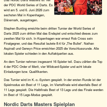
der PDC World Series of Darts. Es
wird am 5. und 6. Juni 2026 zum
sechsten Mal in Kopenhagen,
Dänemark, ausgetragen.
Stephen Bunting erreichte beim dritten Turnier der World Series of
Darts 2025 zum dritten Mal das Endspiel und entschied dieses zum
zweiten Mal für sich. In Kopenhagen war erneut Rob Cross sein
Finalgegner, und das Resultat lautete 8:4 für „The Bullet“. Nathan
Aspinall und Gerwyn Price erreichten 2025 die Vorschlussrunde. Alle
lokalen Spieler schieden in den Auftaktpartien aus.
An dem Turnier nehmen insgesamt 16 Spieler teil. Dazu zählen die Top
4 der PDC Order of Merit, vier Wildcard-Spieler und acht lokale
Einladungen bzw. Qualifikanten.
Das Turnier wird im K.-o.-System gespielt. In der ersten Runde ist der
Spielmodus ein Best of 11 Legs, im Viertelfinale wird ebenfalls Best of
11 Legs gespielt. Die Halbfinals Best of 13 Legs und das Finale werden
im Best of 15 Legs-Modus gespielt.
Nordic Darts Masters Spielplan