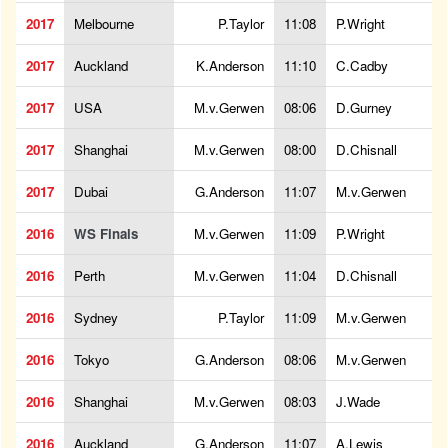
2017
Melbourne
P.Taylor
11:08
P.Wright
2017
Auckland
K.Anderson
11:10
C.Cadby
2017
USA
M.v.Gerwen
08:06
D.Gurney
2017
Shanghai
M.v.Gerwen
08:00
D.Chisnall
2017
Dubai
G.Anderson
11:07
M.v.Gerwen
2016
WS Finals
M.v.Gerwen
11:09
P.Wright
2016
Perth
M.v.Gerwen
11:04
D.Chisnall
2016
Sydney
P.Taylor
11:09
M.v.Gerwen
2016
Tokyo
G.Anderson
08:06
M.v.Gerwen
2016
Shanghai
M.v.Gerwen
08:03
J.Wade
2016
Auckland
G.Anderson
11:07
A.Lewis