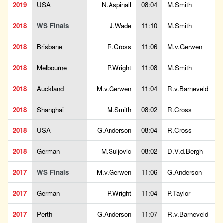
2019
USA
N.Aspinall
08:04
M.Smith
2018
WS Finals
J.Wade
11:10
M.Smith
2018
Brisbane
R.Cross
11:06
M.v.Gerwen
2018
Melbourne
P.Wright
11:08
M.Smith
2018
Auckland
M.v.Gerwen
11:04
R.v.Barneveld
2018
Shanghai
M.Smith
08:02
R.Cross
2018
USA
G.Anderson
08:04
R.Cross
2018
German
M.Suljovic
08:02
D.V.d.Bergh
2017
WS Finals
M.v.Gerwen
11:06
G.Anderson
2017
German
P.Wright
11:04
P.Taylor
2017
Perth
G.Anderson
11:07
R.v.Barneveld