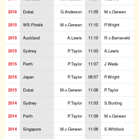
2016
Dubai
G.Anderson
11:09
M.v.Gerwen
2015
WS Finals
M.v.Gerwen
11:10
P.Wright
2015
Auckland
A.Lewis
11:10
R.v.Barneveld
2015
Sydney
P.Taylor
11:03
A.Lewis
2015
Perth
P.Taylor
11:07
J.Wade
2015
Japan
P.Taylor
08:07
P.Wright
2015
Dubai
M.v.Gerwen
11:08
P.Taylor
2014
Sydney
P.Taylor
11:03
S.Bunting
2014
Perth
P.Taylor
11:09
M.v.Gerwen
2014
Singapore
M.v.Gerwen
11:08
S.Whitlock