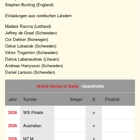
Stephen Bunting (England)
Einladungen aus nordischen Ländern
Madars Razma (Lettland)
Jeffrey de Graaf (Schweden)
Cor Dekker (Norwegen)
Oskar Lukasiak (Schweden)
Viktor Tingström (Schweden)
Darius Labanauskas (Litauen)
Andreas Harrysson (Schweden)
Daniel Larsson (Schweden)
World Series of Darts
- Geschichte
Jahr
Turnier
Sieger
E
Finalist
2026
WS Finals
v
2026
Australian
v
2026
NZ M.
v