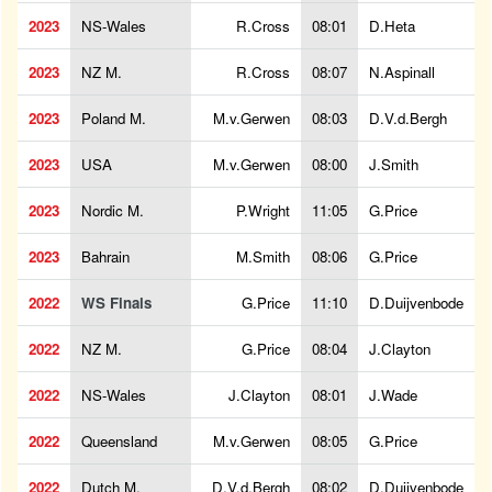
2023
NS-Wales
R.Cross
08:01
D.Heta
2023
NZ M.
R.Cross
08:07
N.Aspinall
2023
Poland M.
M.v.Gerwen
08:03
D.V.d.Bergh
2023
USA
M.v.Gerwen
08:00
J.Smith
2023
Nordic M.
P.Wright
11:05
G.Price
2023
Bahrain
M.Smith
08:06
G.Price
2022
WS Finals
G.Price
11:10
D.Duijvenbode
2022
NZ M.
G.Price
08:04
J.Clayton
2022
NS-Wales
J.Clayton
08:01
J.Wade
2022
Queensland
M.v.Gerwen
08:05
G.Price
2022
Dutch M.
D.V.d.Bergh
08:02
D.Duijvenbode