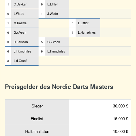
1
C.Dekker
6
L.Littler
6
J.Wade
1
J.Wade
1
M.Razma
5
L.Littler
6
G.v.Veen
7
L.Humphries
3
D.Larsson
5
G.v.Veen
6
L.Humphries
6
L.Humphries
3
J.d.Graaf
Preisgelder des Nordic Darts Masters
Sieger
30.000 £
Finalist
16.000 £
Halbfinalisten
10.000 £