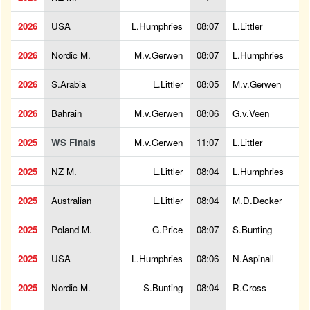
2026
USA
L.Humphries
08:07
L.Littler
2026
Nordic M.
M.v.Gerwen
08:07
L.Humphries
2026
S.Arabia
L.Littler
08:05
M.v.Gerwen
2026
Bahrain
M.v.Gerwen
08:06
G.v.Veen
2025
WS Finals
M.v.Gerwen
11:07
L.Littler
2025
NZ M.
L.Littler
08:04
L.Humphries
2025
Australian
L.Littler
08:04
M.D.Decker
2025
Poland M.
G.Price
08:07
S.Bunting
2025
USA
L.Humphries
08:06
N.Aspinall
2025
Nordic M.
S.Bunting
08:04
R.Cross