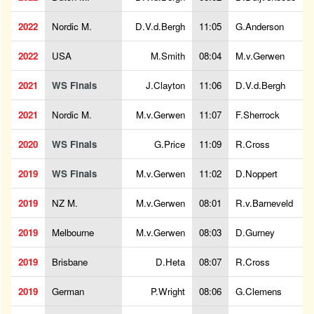
2022
Nordic M.
D.V.d.Bergh
11:05
G.Anderson
2022
USA
M.Smith
08:04
M.v.Gerwen
2021
WS Finals
J.Clayton
11:06
D.V.d.Bergh
2021
Nordic M.
M.v.Gerwen
11:07
F.Sherrock
2020
WS Finals
G.Price
11:09
R.Cross
2019
WS Finals
M.v.Gerwen
11:02
D.Noppert
2019
NZ M.
M.v.Gerwen
08:01
R.v.Barneveld
2019
Melbourne
M.v.Gerwen
08:03
D.Gurney
2019
Brisbane
D.Heta
08:07
R.Cross
2019
German
P.Wright
08:06
G.Clemens