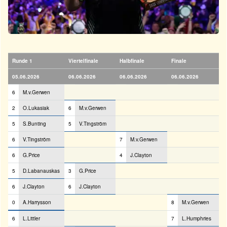
Runde 1
Viertelfinale
Halbfinale
Finale
05.06.2026
06.06.2026
06.06.2026
06.06.2026
6
M.v.Gerwen
2
O.Lukasiak
6
M.v.Gerwen
5
S.Bunting
5
V.Tingström
6
V.Tingström
7
M.v.Gerwen
6
G.Price
4
J.Clayton
5
D.Labanauskas
3
G.Price
6
J.Clayton
6
J.Clayton
0
A.Harrysson
8
M.v.Gerwen
6
L.Littler
7
L.Humphries