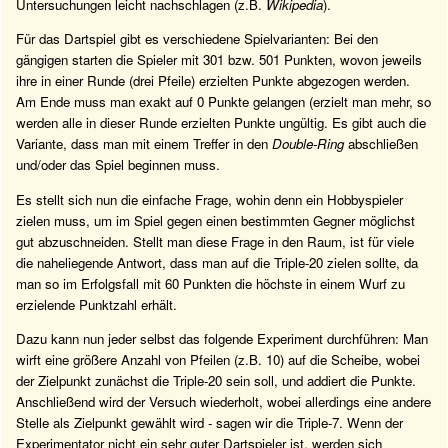
Untersuchungen leicht nachschlagen (z.B.
Wikipedia
).
Für das Dartspiel gibt es verschiedene Spielvarianten: Bei den
gängigen starten die Spieler mit 301 bzw. 501 Punkten, wovon jeweils
ihre in einer Runde (drei Pfeile) erzielten Punkte abgezogen werden.
Am Ende muss man exakt auf 0 Punkte gelangen (erzielt man mehr, so
werden alle in dieser Runde erzielten Punkte ungültig. Es gibt auch die
Variante, dass man mit einem Treffer in den
Double-Ring
abschließen
und/oder das Spiel beginnen muss.
Es stellt sich nun die einfache Frage, wohin denn ein Hobbyspieler
zielen muss, um im Spiel gegen einen bestimmten Gegner möglichst
gut abzuschneiden. Stellt man diese Frage in den Raum, ist für viele
die naheliegende Antwort, dass man auf die Triple-20 zielen sollte, da
man so im Erfolgsfall mit 60 Punkten die höchste in einem Wurf zu
erzielende Punktzahl erhält.
Dazu kann nun jeder selbst das folgende Experiment durchführen: Man
wirft eine größere Anzahl von Pfeilen (z.B. 10) auf die Scheibe, wobei
der Zielpunkt zunächst die Triple-20 sein soll, und addiert die Punkte.
Anschließend wird der Versuch wiederholt, wobei allerdings eine andere
Stelle als Zielpunkt gewählt wird - sagen wir die Triple-7. Wenn der
Experimentator nicht ein sehr guter Dartspieler ist, werden sich