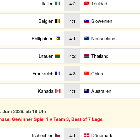
Italien
4:2
Trinidad
Belgien
4:1
Slowenien
Philippinen
4:1
Neuseeland
Litauen
4:2
Thailand
Frankreich
4:3
China
Kanada
4:1
Australien
2. Juni 2026, ab 19 Uhr
se, Gewinner Spiel 1 v Team 3, Best of 7 Legs
Tschechien
4:1
Dänemark