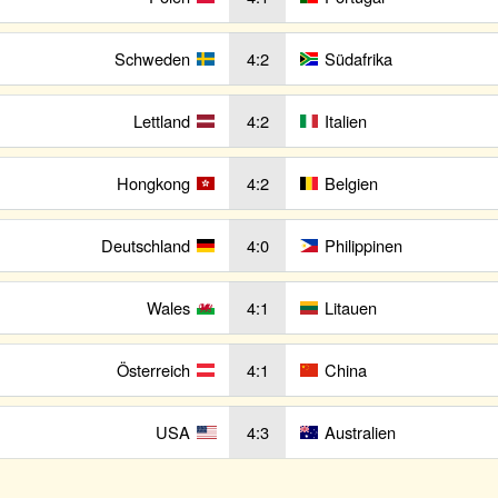
Schweden
4:2
Südafrika
Lettland
4:2
Italien
Hongkong
4:2
Belgien
Deutschland
4:0
Philippinen
Wales
4:1
Litauen
Österreich
4:1
China
USA
4:3
Australien