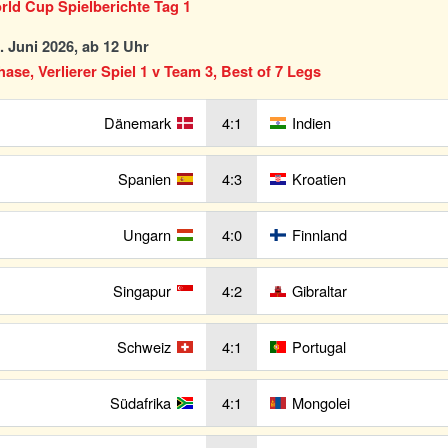
ld Cup Spielberichte Tag 1
2. Juni 2026, ab 12 Uhr
se, Verlierer Spiel 1 v Team 3, Best of 7 Legs
Dänemark
4:1
Indien
Spanien
4:3
Kroatien
Ungarn
4:0
Finnland
Singapur
4:2
Gibraltar
Schweiz
4:1
Portugal
Südafrika
4:1
Mongolei