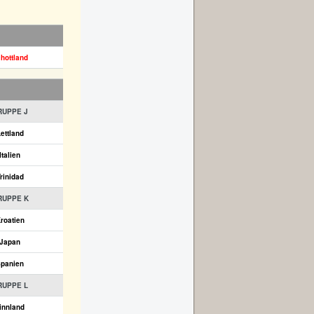
hottland
RUPPE J
ettland
Italien
rinidad
RUPPE K
roatien
Japan
panien
RUPPE L
innland