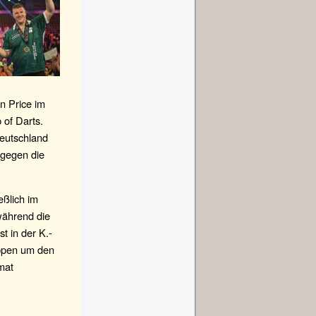
n Price im
 of Darts.
Deutschland
 gegen die
eßlich im
während die
t in der K.-
uppen um den
mat