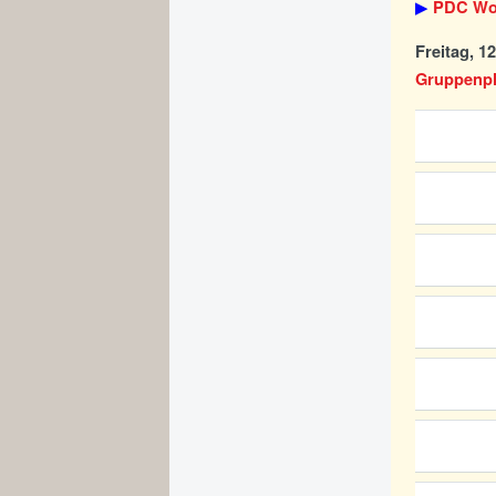
▶
PDC Wor
Freitag, 1
Gruppenpha