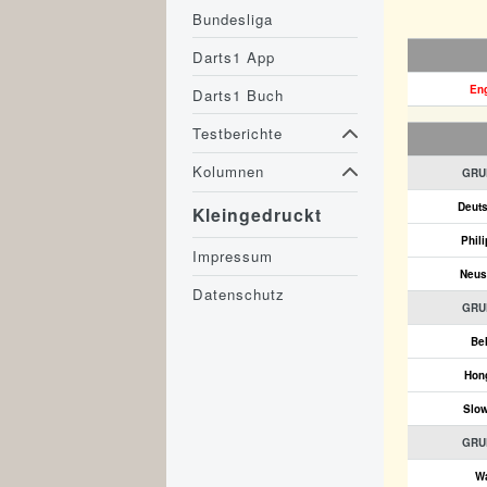
Bundesliga
Darts1 App
En
Darts1 Buch
Testberichte
Kolumnen
GRU
Deut
Kleingedruckt
Phil
Impressum
Neus
Datenschutz
GRU
Be
Hon
Slo
GRU
W