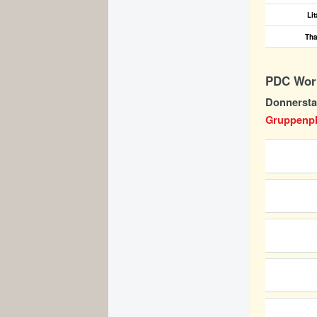
Li
Tha
PDC Worl
Donnerstag
Gruppenpha