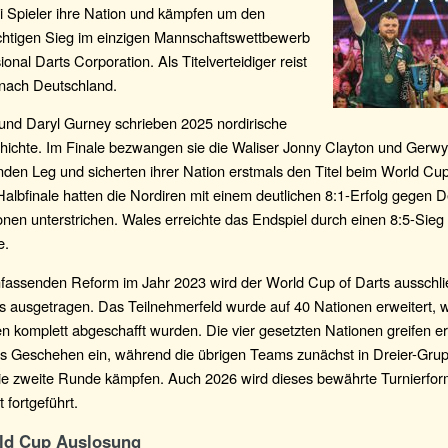
i Spieler ihre Nation und kämpfen um den
ächtigen Sieg im einzigen Mannschaftswettbewerb
ional Darts Corporation. Als Titelverteidiger reist
 nach Deutschland.
und Daryl Gurney schrieben 2025 nordirische
hichte. Im Finale bezwangen sie die Waliser Jonny Clayton und Gerwy
den Leg und sicherten ihrer Nation erstmals den Titel beim World Cup
Halbfinale hatten die Nordiren mit einem deutlichen 8:1-Erfolg gegen 
onen unterstrichen. Wales erreichte das Endspiel durch einen 8:5-Sieg
e.
mfassenden Reform im Jahr 2023 wird der World Cup of Darts ausschli
ausgetragen. Das Teilnehmerfeld wurde auf 40 Nationen erweitert, 
en komplett abgeschafft wurden. Die vier gesetzten Nationen greifen ers
ns Geschehen ein, während die übrigen Teams zunächst in Dreier-Gr
die zweite Runde kämpfen. Auch 2026 wird dieses bewährte Turnierfor
 fortgeführt.
ld Cup Auslosung