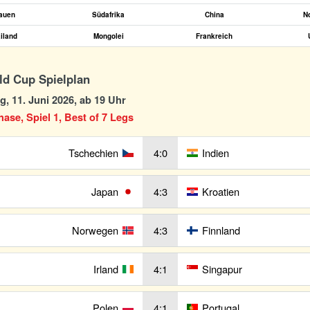
tauen
Südafrika
China
N
iland
Mongolei
Frankreich
d Cup Spielplan
, 11. Juni 2026, ab 19 Uhr
se, Spiel 1, Best of 7 Legs
Tschechien
4:0
Indien
Japan
4:3
Kroatien
Norwegen
4:3
Finnland
Irland
4:1
Singapur
Polen
4:1
Portugal