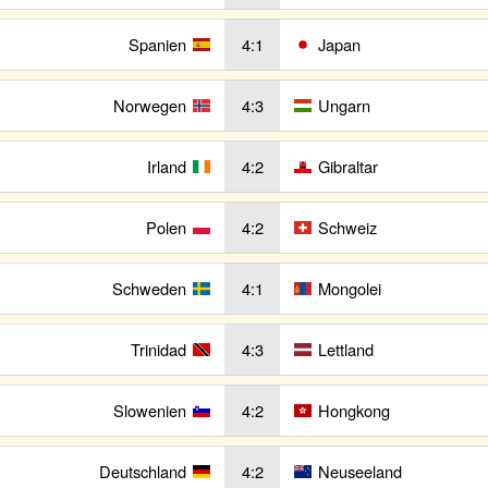
Spanien
4:1
Japan
Norwegen
4:3
Ungarn
Irland
4:2
Gibraltar
Polen
4:2
Schweiz
Schweden
4:1
Mongolei
Trinidad
4:3
Lettland
Slowenien
4:2
Hongkong
Deutschland
4:2
Neuseeland