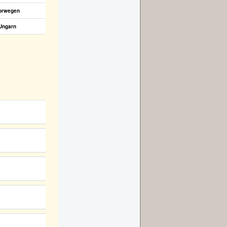
orwegen
Ungarn