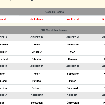
Gesetzte Teams
gland
Niederlande
Nordirland
Sc
PDC World Cup Gruppen
PPE A
GRUPPE D
GRUPPE G
G
schland
Irland
Australien
L
ippinen
Singapur
USA
eeland
Gibraltar
Kanada
T
PPE B
GRUPPE E
GRUPPE H
G
lgien
Polen
Tschechien
K
gkong
Portugal
Indien
wenien
Schweiz
Dänemark
S
PPE C
GRUPPE F
GRUPPE I
G
ales
Schweden
Österreich
F