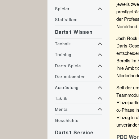
jeweils zwe
Spieler
prestigetr
der Profess
Statistiken
Nordirland
Darts1 Wissen
Josh Rock 
Technik
Darts-Gesc
entscheiden
Training
Bereits im 
Darts Spiele
ihre Ambiti
Niederland
Dartautomaten
Seit der u
Ausrüstung
Teammodus 
Taktik
Einzelparti
Mental
o.-Phase i
Einzug in 
Geschichte
unverändert
Darts1 Service
PDC Wor