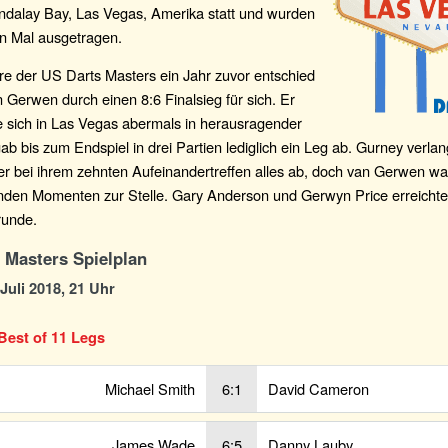
ndalay Bay, Las Vegas, Amerika statt und wurden
n Mal ausgetragen.
re der US Darts Masters ein Jahr zuvor entschied
 Gerwen durch einen 8:6 Finalsieg für sich. Er
e sich in Las Vegas abermals in herausragender
b bis zum Endspiel in drei Partien lediglich ein Leg ab. Gurney verla
r bei ihrem zehnten Aufeinandertreffen alles ab, doch van Gerwen wa
nden Momenten zur Stelle. Gary Anderson und Gerwyn Price erreichte
runde.
 Masters Spielplan
 Juli 2018, 21 Uhr
Best of 11 Legs
Michael Smith
6:1
David Cameron
James Wade
6:5
Danny Lauby