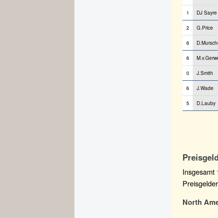
1
DJ Sayre
2
G.Price
6
D.Mursche
6
M.v.Gerw
0
J.Smith
6
J.Wade
5
D.Lauby
Preisgeld
Insgesamt 
Preisgelder 
North Ame