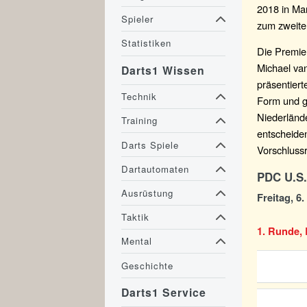
2018 in Ma
Spieler
zum zweite
Statistiken
Die Premie
Michael van
Darts1 Wissen
präsentiert
Technik
Form und ga
Niederlände
Training
entscheide
Darts Spiele
Vorschluss
Dartautomaten
PDC U.S.
Ausrüstung
Freitag, 6.
Taktik
1. Runde, 
Mental
Geschichte
Darts1 Service