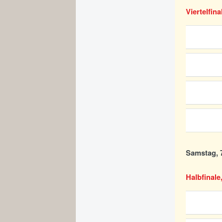
Viertelfina
Samstag, 7
Halbfinale