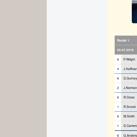
Runde 1
05.07.2018
6
P.Wright
4
J.Huffma
6
D.Gurney
2
J.Norman
6
R.Cross
1
R.Snook
6
M.Smith
1
D.Camer
6
G.Ander