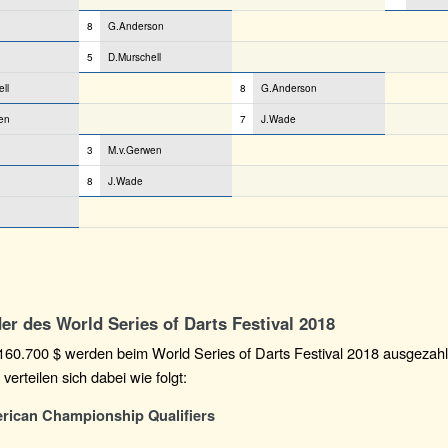
8
G.Anderson
5
D.Murschell
ll
8
G.Anderson
en
7
J.Wade
3
M.v.Gerwen
8
J.Wade
er des World Series of Darts Festival 2018
160.700 $ werden beim World Series of Darts Festival 2018 ausgezahl
verteilen sich dabei wie folgt:
rican Championship Qualifiers