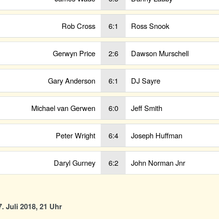
Rob Cross
6:1
Ross Snook
Gerwyn Price
2:6
Dawson Murschell
Gary Anderson
6:1
DJ Sayre
Michael van Gerwen
6:0
Jeff Smith
Peter Wright
6:4
Joseph Huffman
Daryl Gurney
6:2
John Norman Jnr
. Juli 2018, 21 Uhr