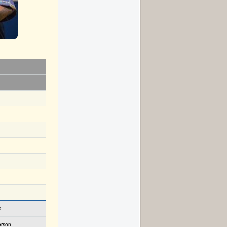
s
rson