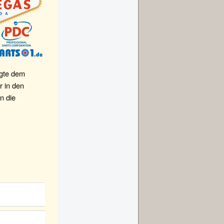
ngte dem
r in den
n die