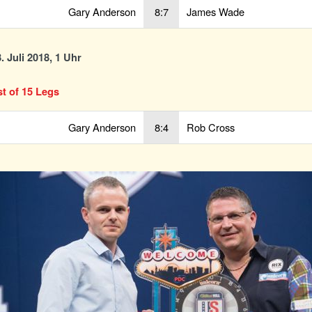
Gary Anderson
8:7
James Wade
. Juli 2018, 1 Uhr
st of 15 Legs
Gary Anderson
8:4
Rob Cross