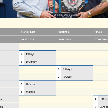
Viertelfinale
Halbfinale
Finale
06.07.2018
06.07.2018
07.07.2018
n
8
P.Wright
6
D.Gurney
3
P.Wright
8
R.Cross
8
R.Cross
6
M.Smith
on
4
R.Cros
son
8
G.Ande