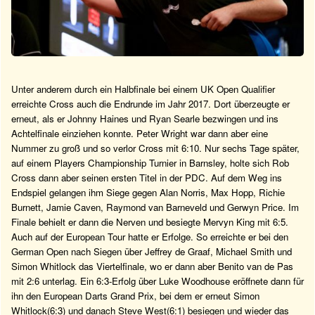
Unter anderem durch ein Halbfinale bei einem UK Open Qualifier
erreichte Cross auch die Endrunde im Jahr 2017. Dort überzeugte er
erneut, als er Johnny Haines und Ryan Searle bezwingen und ins
Achtelfinale einziehen konnte. Peter Wright war dann aber eine
Nummer zu groß und so verlor Cross mit 6:10. Nur sechs Tage später,
auf einem Players Championship Turnier in Barnsley, holte sich Rob
Cross dann aber seinen ersten Titel in der PDC. Auf dem Weg ins
Endspiel gelangen ihm Siege gegen Alan Norris, Max Hopp, Richie
Burnett, Jamie Caven, Raymond van Barneveld und Gerwyn Price. Im
Finale behielt er dann die Nerven und besiegte Mervyn King mit 6:5.
Auch auf der European Tour hatte er Erfolge. So erreichte er bei den
German Open nach Siegen über Jeffrey de Graaf, Michael Smith und
Simon Whitlock das Viertelfinale, wo er dann aber Benito van de Pas
mit 2:6 unterlag. Ein 6:3-Erfolg über Luke Woodhouse eröffnete dann für
ihn den European Darts Grand Prix, bei dem er erneut Simon
Whitlock(6:3) und danach Steve West(6:1) besiegen und wieder das