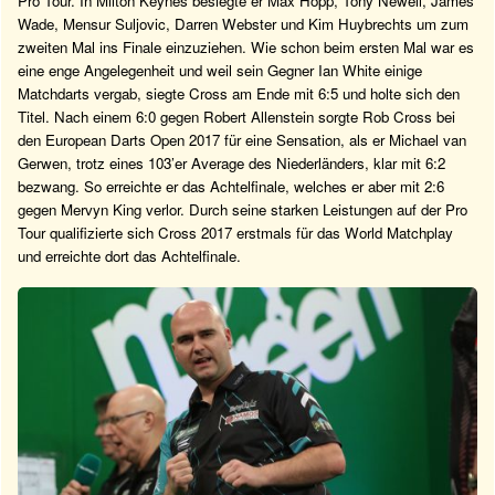
Pro Tour. In Milton Keynes besiegte er Max Hopp, Tony Newell, James
Wade, Mensur Suljovic, Darren Webster und Kim Huybrechts um zum
zweiten Mal ins Finale einzuziehen. Wie schon beim ersten Mal war es
eine enge Angelegenheit und weil sein Gegner Ian White einige
Matchdarts vergab, siegte Cross am Ende mit 6:5 und holte sich den
Titel. Nach einem 6:0 gegen Robert Allenstein sorgte Rob Cross bei
den European Darts Open 2017 für eine Sensation, als er Michael van
Gerwen, trotz eines 103’er Average des Niederländers, klar mit 6:2
bezwang. So erreichte er das Achtelfinale, welches er aber mit 2:6
gegen Mervyn King verlor. Durch seine starken Leistungen auf der Pro
Tour qualifizierte sich Cross 2017 erstmals für das World Matchplay
und erreichte dort das Achtelfinale.