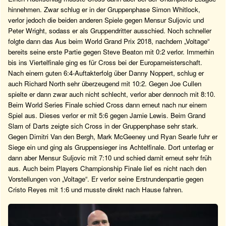
hinnehmen. Zwar schlug er in der Gruppenphase Simon Whitlock,
verlor jedoch die beiden anderen Spiele gegen Mensur Suljovic und
Peter Wright, sodass er als Gruppendritter ausschied. Noch schneller
folgte dann das Aus beim World Grand Prix 2018, nachdem „Voltage“
bereits seine erste Partie gegen Steve Beaton mit 0:2 verlor. Immerhin
bis ins Viertelfinale ging es für Cross bei der Europameisterschaft.
Nach einem guten 6:4-Auftakterfolg über Danny Noppert, schlug er
auch Richard North sehr überzeugend mit 10:2. Gegen Joe Cullen
spielte er dann zwar auch nicht schlecht, verlor aber dennoch mit 8:10.
Beim World Series Finale schied Cross dann erneut nach nur einem
Spiel aus. Dieses verlor er mit 5:6 gegen Jamie Lewis. Beim Grand
Slam of Darts zeigte sich Cross in der Gruppenphase sehr stark.
Gegen Dimitri Van den Bergh, Mark McGeeney und Ryan Searle fuhr er
Siege ein und ging als Gruppensieger ins Achtelfinale. Dort unterlag er
dann aber Mensur Suljovic mit 7:10 und schied damit erneut sehr früh
aus. Auch beim Players Championship Finale lief es nicht nach den
Vorstellungen von „Voltage“. Er verlor seine Erstrundenpartie gegen
Cristo Reyes mit 1:6 und musste direkt nach Hause fahren.