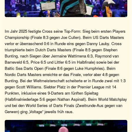
Im Jahr 2025 festigte Cross seine Top-Form: Sieg beim ersten Players
Championship (Finale 8:3 gegen Joe Cullen). Beim US Darts Masters
verlor er überraschend 0:6 in Runde eins gegen Danny Lauby. Cross
triumphierte beim Dutch Darts Masters (Finale 8:5 gegen Stephen
Bunting, nach Siegen über Jermaine Wattimena 6:3, Raymond van
Barneveld 6:5, Price 6:5 und Littler 6:5 im Halbfinale) sowie bei der
Baltic Sea Darts Open (Finale 8:6 gegen Luke Humphries). Beim
Nordic Darts Masters erreichte er das Finale, verlor aber 4:8 gegen
Bunting. Bei der Weltmeisterschaft scheiterte er in Runde zwei mit 1:3
gegen Scott Williams. Siebter Platz in der Premier League mit 14
Punkten, inklusive eines 9-Darters am fünften Spieltag
(Halbfinalniederlage 5:6 gegen Nathan Aspinall). Beim World Matchplay
und bei den World Series of Darts Finals (Zweitrunde-Aus gegen van
Gerwen) ging „Voltage“ jeweils früh raus.