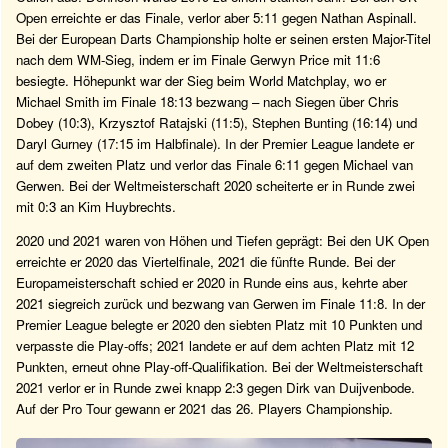
Open erreichte er das Finale, verlor aber 5:11 gegen Nathan Aspinall.
Bei der European Darts Championship holte er seinen ersten Major-Titel
nach dem WM-Sieg, indem er im Finale Gerwyn Price mit 11:6
besiegte. Höhepunkt war der Sieg beim World Matchplay, wo er
Michael Smith im Finale 18:13 bezwang – nach Siegen über Chris
Dobey (10:3), Krzysztof Ratajski (11:5), Stephen Bunting (16:14) und
Daryl Gurney (17:15 im Halbfinale). In der Premier League landete er
auf dem zweiten Platz und verlor das Finale 6:11 gegen Michael van
Gerwen. Bei der Weltmeisterschaft 2020 scheiterte er in Runde zwei
mit 0:3 an Kim Huybrechts.
2020 und 2021 waren von Höhen und Tiefen geprägt: Bei den UK Open
erreichte er 2020 das Viertelfinale, 2021 die fünfte Runde. Bei der
Europameisterschaft schied er 2020 in Runde eins aus, kehrte aber
2021 siegreich zurück und bezwang van Gerwen im Finale 11:8. In der
Premier League belegte er 2020 den siebten Platz mit 10 Punkten und
verpasste die Play-offs; 2021 landete er auf dem achten Platz mit 12
Punkten, erneut ohne Play-off-Qualifikation. Bei der Weltmeisterschaft
2021 verlor er in Runde zwei knapp 2:3 gegen Dirk van Duijvenbode.
Auf der Pro Tour gewann er 2021 das 26. Players Championship.