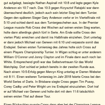
gut aufgelegt, besiegte Nathan Aspinall mit 10:8 und legte gegen Kyle
Anderson ein 10:7 nach. Das 10:3 gegen Krzysztof Ratajski war dann
überraschend deutlich, jedoch auch sein letzter Sieg bei dem Turnier.
Gegen den späteren Sieger Gary Anderson verlor er im Viertelfinale mit
5:10 und schied damit aus dem Turniergeschehen aus. In der Premier
League musste Rob Cross drei Wochen auf seinen ersten Sieg warten,
holte dann allerdings gleich fünf in Serie. Am Ende sollte Cross den
vierten Platz erreichen und damit ins Halbfinale einziehen. Dort unterlag
er dann jedoch Michael van Gerwen mit 6:10 und verpasste somit das
Endspiel. Seinen ersten Turniersieg des Jahres holte sich Cross auf
einem Players Championship Turnier. In Wigan schlug er unter anderem
William O’Connor und Jonny Clayton und im Finale dann auch noch Ian
White. Entsprechend groß war das Selbstvertrauen für das World
Matchplay. Dort schied er jedoch bereits in der zweiten Runde aus.
Nach einem 10:5-Erfolg gegen Mervyn King unterlag er Darren Webster
mit 8:11. Einen weiteren Turniersieg im Jahr 2018 feierte Cross bei den
World Series of Darts. In Brisbane siegte Cross gegen Tim Pusey,
Corey Cadby und Peter Wright um ins Endspiel einzuziehen. Dort traf
er auf Michael van Gerwen und holte dort mit dem 11:6 tatsächlich
seinen ersten Titel auf dieser Tour.
Einen Rückschlag musste Cross dann aber bei der Champions League