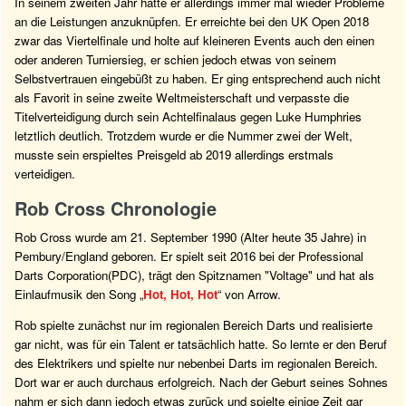
In seinem zweiten Jahr hatte er allerdings immer mal wieder Probleme
an die Leistungen anzuknüpfen. Er erreichte bei den UK Open 2018
zwar das Viertelfinale und holte auf kleineren Events auch den einen
oder anderen Turniersieg, er schien jedoch etwas von seinem
Selbstvertrauen eingebüßt zu haben. Er ging entsprechend auch nicht
als Favorit in seine zweite Weltmeisterschaft und verpasste die
Titelverteidigung durch sein Achtelfinalaus gegen Luke Humphries
letztlich deutlich. Trotzdem wurde er die Nummer zwei der Welt,
musste sein erspieltes Preisgeld ab 2019 allerdings erstmals
verteidigen.
Rob Cross Chronologie
Rob Cross wurde am 21. September 1990 (Alter heute 35 Jahre) in
Pembury/England geboren. Er spielt seit 2016 bei der Professional
Darts Corporation(PDC), trägt den Spitznamen "Voltage" und hat als
Einlaufmusik den Song „
Hot, Hot, Hot
“ von Arrow.
Rob spielte zunächst nur im regionalen Bereich Darts und realisierte
gar nicht, was für ein Talent er tatsächlich hatte. So lernte er den Beruf
des Elektrikers und spielte nur nebenbei Darts im regionalen Bereich.
Dort war er auch durchaus erfolgreich. Nach der Geburt seines Sohnes
nahm er sich dann jedoch etwas zurück und spielte einige Zeit gar