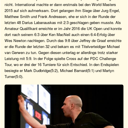
nicht. International machte er dann erstmals bei den World Masters
2015 auf sich aufmerksam. Dort gelangen ihm Siege über Jurg Engel,
Matthew Smith und Frank Andreasen, ehe er sich in der Runde der
letzten 48 Darius Labanauskas mit 2:3 geschlagen geben musste. Als
Amateur Qualifikant erreichte er im Jahr 2016 die UK Open und konnte
dort nach seinem 6:3 über Ken MacNeil auch einen 6:4-Erfolg über
Wes Newton nachlegen. Durch das 9:8 über Jeffrey de Graaf erreichte
er die Runde der letzten 32 und bekam es mit Titelverteidiger Michael
van Gerwen zu tun. Gegen diesen unterlag er allerdings trotz starker
Leistung mit 5:9. In der Folge spielte Cross auf der PDC Challenge
Tour, wo er drei der 16 Turniere für sich Entschied. In den Endspielen
besiegte er Mark Dudbridge(5:2), Michael Barnard(5:1) und Martyn
Turner(5:0).