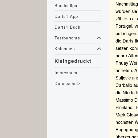
Nachmittag
Bundesliga
würden sie
Darts1 App
zählte u.a.
Portugal, 
Darts1 Buch
beibringen.
Testberichte
die Darts-
setzen könn
Kolumnen
hehre Alte
Kleingedruckt
Phuay Wei 
antreten. A
Impressum
Suljovic u
Datenschutz
Carballo au
die Niederl
Massimo Da
Finnland, 
Mark Cleave
höchsten W
Begegnung 
überzeugen