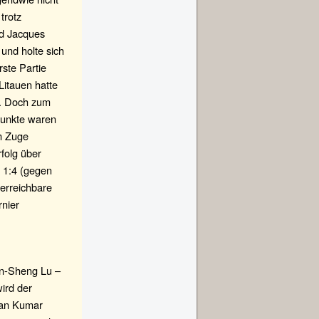
trotz
nd Jacques
und holte sich
ste Partie
Litauen hatte
s. Doch zum
tpunkte waren
um Zuge
folg über
 1:4 (gegen
nerreichbare
rnier
An-Sheng Lu –
ird der
han Kumar