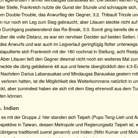
 der Stelle, Frankreich nutzte die Gunst der Stunde und schnappte sich, 
m Double-Trouble, das Anwurfleg der Gegner, 3:2. Thibault Tricole u
n nur noch ein Leg zum Sieg gebraucht, aber Litauen steckte nicht auf 
n Durchgang postwendend das Re-Break, 3:3. Somit ging bereits die er
ber die volle Distanz, es war ein nervöser Decider auf beiden Seiten. 
 des Anwurfs und war auch im Legverlauf geringfügig flotter unterweg
tapultierte sich Frankreich mit der 180 nochmal in Stellung, acht Res
 Aber Litauen ließ den Gegner diesmal nicht noch ein weiteres Mal z
ckte die übrig gebliebene 48 aus und feierte überglücklich den 4:3-Er
. Nachdem Darius Labanauskas und Mindaugas Barauskas gestern mit
erloren hatten, ist die Möglichkeit des Weiterkommens natürlich in u
kt, aber zumindest haben sie sich mit dem Sieg ehrenvoll aus dem Tu
den können.
. Indien
g es mit der Gruppe J: hier standen sich Taipeh (Pupo Teng-Lieh und 
espektive in Taiwan, dessen Metropole und Regierungssitz Taipeh ist, w
brigens traditionell zuerst genannt) und Indien (Nitin Kumar und Mo