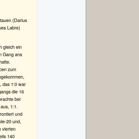
itauen (Darius
ues Labre)
h gleich ein
en Gang ans
hatte.
ncen zum
 angekommen,
, das 1:0 war
gangs die 16
brachte bei
aus, 1:1.
rontiert und
ple-20 und,
 vierten
ils 140