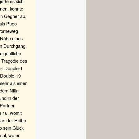
erte es sich
nnen, konnte
en Gegner ab,
 als Pupo
 vorneweg
r Nähe eines
en Durchgang,
eigentliche
 Tragödie des
der Double-1
e Double-19
mehr als einen
hdem Nitin
und in der
 Partner
e 16, womit
an der Reihe.
o sein Glück
mal, wo er