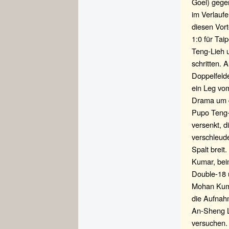
Goel) gegen
im Verlaufe
diesen Vor
1:0 für Tai
Teng-Lieh 
schritten. 
Doppelfeld
ein Leg vom
Drama um d
Pupo Teng-L
versenkt, 
verschleude
Spalt breit
Kumar, beim
Double-18 u
Mohan Kumar
die Aufnah
An-Sheng Lu
versuchen. 