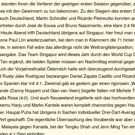
 standen ihnen die Verlierer der gestrigen ersten Session gegenüber,
 es mit den Gewinnern zu tun bekommen. Zu den Siegern des ersten S
 auch Deutschland, Martin Schindler und Ricardo Pietreczko konnten 
vertreten durch José de Sousa und Bruno Nascimento, eine klare 2:4-N
 Heute Abend trifft Deutschland übrigens auf Singapur, hier freut man s
Ikone Paul Lim wiederzusehen, bei dem man in Klammern die 71 hint
te, in seinem Fall wäre das allerdings nicht die Weltranglistenposition,
rsangabe. Das Team Singapur wird dieses Jahr durch den World Cup 
Tan ergänzt, die beiden Spieler müssen am Nachmittag erstmal gegen
uch der Vorjahresfinalist Österreich hatte sich überzeugend durchgese
nd Rusty-Jake Rodriguez bezwangen Daniel Zapata Castillo und Ricar
s Spanien klar mit 4:1. Zweimal gab es gestern gar einen rigorosen „
ande (Danny Noppert und Gian van Veen) bügelte Italien mit Michele T
lla Rosa (4:0). Und auch Neuseeland ergatterte sich das hochverdien
Teemu Harju und Marko Kantele waren komplett chancenlos gegen Ha
r. Haupai Puha hat übrigens in Sachen individueller Drei-Dart-Avera
ert geschafft. Die eigentliche Überraschung des Vorabends war aber 
Malaysia gegen Kanada, bei der Tengku Shah und Jenn Ming Tan ei
den 4:1-Sieg einholten.