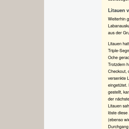
Litauen v
Weiterhin g
Labanauska
aus der Gru
Litauen hat
Triple-Segm
Oche gerade
Trotzdem h
Checkout, 
versenkte L
eingetütet.
gestellt, k
der nächste
Litauen sah
löste diese
(ebenso wie
Durchgang 