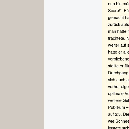
nun hin müs
Score!“. Fü
gemacht hab
zurück auf
man hätte 
trachtete. 
weiter auf 
hatte er al
verbliebene
stellte er 
Durchgang 
sich auch a
vorher eig
optimale Vo
weitere Gel
Publikum – 
auf 2:3. Di
wie Schnee
leistete s