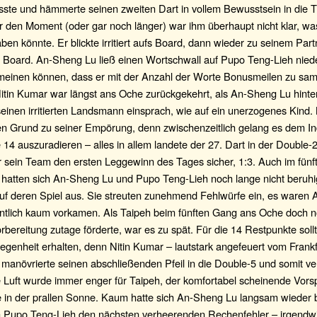
ste und hämmerte seinen zweiten Dart in vollem Bewusstsein in die T
r den Moment (oder gar noch länger) war ihm überhaupt nicht klar, was
en könnte. Er blickte irritiert aufs Board, dann wieder zu seinem Par
s Board. An-Sheng Lu ließ einen Wortschwall auf Pupo Teng-Lieh nied
meinen können, dass er mit der Anzahl der Worte Bonusmeilen zu sa
Nitin Kumar war längst ans Oche zurückgekehrt, als An-Sheng Lu hint
seinen irritierten Landsmann einsprach, wie auf ein unerzogenes Kind. 
len Grund zu seiner Empörung, denn zwischenzeitlich gelang es dem In
 14 auszuradieren – alles in allem landete der 27. Dart in der Double-2
für sein Team den ersten Leggewinn des Tages sicher, 1:3. Auch im fünf
hatten sich An-Sheng Lu und Pupo Teng-Lieh noch lange nicht beruhig
uf deren Spiel aus. Sie streuten zunehmend Fehlwürfe ein, es waren A
entlich kaum vorkamen. Als Taipeh beim fünften Gang ans Oche doch n
rbereitung zutage förderte, war es zu spät. Für die 14 Restpunkte sollt
egenheit erhalten, denn Nitin Kumar – lautstark angefeuert vom Frankf
manövrierte seinen abschließenden Pfeil in die Double-5 und somit ve
e Luft wurde immer enger für Taipeh, der komfortabel scheinende Vor
 in der prallen Sonne. Kaum hatte sich An-Sheng Lu langsam wieder b
ich Pupo Teng-Lieh den nächsten verheerenden Rechenfehler – irgendw