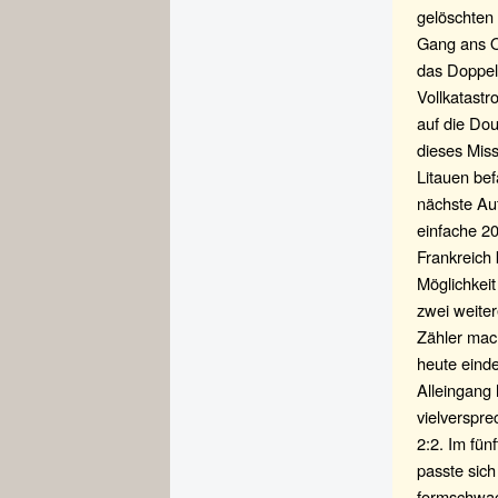
gelöschten
Gang ans Oc
das Doppelf
Vollkatastr
auf die Dou
dieses Miss
Litauen be
nächste Auf
einfache 2
Frankreich 
Möglichkeit
zwei weiter
Zähler mach
heute eind
Alleingang 
vielverspre
2:2. Im fün
passte sic
formschwac