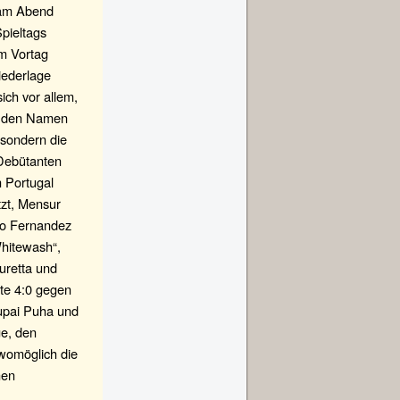
 am Abend
pieltags
am Vortag
iederlage
ich vor allem,
er den Namen
 sondern die
Debütanten
 Portugal
tzt, Mensur
do Fernandez
Whitewash“,
uretta und
te 4:0 gegen
upai Puha und
ge, den
womöglich die
nen