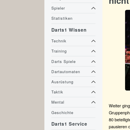
nicht
Spieler
Statistiken
Darts1 Wissen
Technik
Training
Darts Spiele
Dartautomaten
Ausrüstung
Taktik
Mental
Weiter ging
Gruppenphas
Geschichte
80 beteilig
Darts1 Service
pausieren 