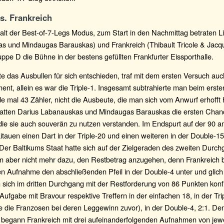
s. Frankreich
alt der Best-of-7-Legs Modus, zum Start in den Nachmittag betraten L
s und Mindaugas Barauskas) und Frankreich (Thibault Tricole & Jacq
ppe D die Bühne in der bestens gefüllten Frankfurter Eissporthalle.
te das Ausbullen für sich entschieden, traf mit dem ersten Versuch auc
ent, allein es war die Triple-1. Insgesamt subtrahierte man beim erst
 mal 43 Zähler, nicht die Ausbeute, die man sich vom Anwurf erhofft 
atten Darius Labanauskas und Mindaugas Barauskas die ersten Cha
die sie auch souverän zu nutzen verstanden. Im Endspurt auf der 90
itauen einen Dart in der Triple-20 und einen weiteren in der Double-15
 Der Baltikums Staat hatte sich auf der Zielgeraden des zweiten Durch
am aber nicht mehr dazu, den Restbetrag anzugehen, denn Frankreich 
n Aufnahme den abschließenden Pfeil in der Double-4 unter und glich 
 sich im dritten Durchgang mit der Restforderung von 86 Punkten konf
 Aufgabe mit Bravour respektive Treffern in der einfachen 18, in der Tri
 die Franzosen bei deren Leggewinn zuvor), in der Double-4, 2:1. Den
begann Frankreich mit drei aufeinanderfolgenden Aufnahmen von jewe