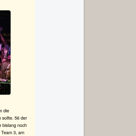
m die
sollte. 56 der
ie bislang noch
e Team 3, am