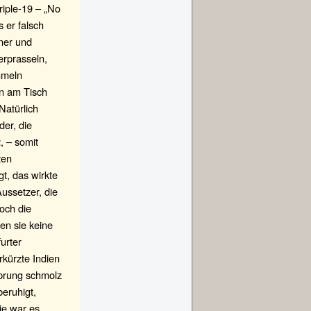
riple-19 – „No
 er falsch
tner und
erprasseln,
mmeln
en am Tisch
Natürlich
der, die
, – somit
ten
t, das wirkte
ussetzer, die
och die
en sie keine
urter
rkürzte Indien
sprung schmolz
eruhigt,
ie war es