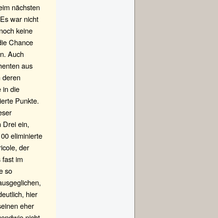
Beim nächsten
 Es war nicht
nnoch keine
 die Chance
an. Auch
ahenten aus
h deren
 in die
erte Punkte.
eser
 Drei ein,
00 eliminierte
icole, der
fast im
e so
 ausgeglichen,
utlich, hier
seinen eher
endwie nicht