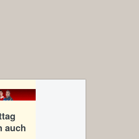
ttag
n auch