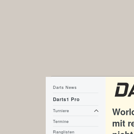
Darts News
Darts1 Pro
Worl
Turniere
mit r
Termine
Ranglisten