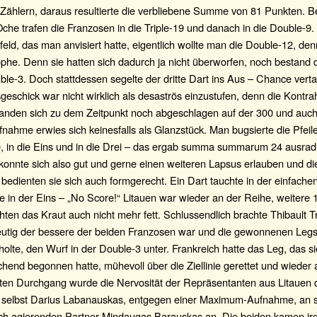
 Zählern, daraus resultierte die verbliebene Summe von 81 Punkten. 
he trafen die Franzosen in die Triple-19 und danach in die Double-9.
eld, das man anvisiert hatte, eigentlich wollte man die Double-12, de
ophe. Denn sie hatten sich dadurch ja nicht überworfen, noch bestand
ble-3. Doch stattdessen segelte der dritte Dart ins Aus – Chance vert
geschick war nicht wirklich als desaströs einzustufen, denn die Kontr
fanden sich zu dem Zeitpunkt noch abgeschlagen auf der 300 und auc
nahme erwies sich keinesfalls als Glanzstück. Man bugsierte die Pfeile
0, in die Eins und in die Drei – das ergab summa summarum 24 ausradi
konnte sich also gut und gerne einen weiteren Lapsus erlauben und di
 bedienten sie sich auch formgerecht. Ein Dart tauchte in der einfachen
e in der Eins – „No Score!“ Litauen war wieder an der Reihe, weitere 1
ten das Kraut auch nicht mehr fett. Schlussendlich brachte Thibault Tr
eutig der bessere der beiden Franzosen war und die gewonnenen Legs 
holte, den Wurf in der Double-3 unter. Frankreich hatte das Leg, das si
chend begonnen hatte, mühevoll über die Ziellinie gerettet und wieder
ften Durchgang wurde die Nervosität der Repräsentanten aus Litauen de
h selbst Darius Labanauskas, entgegen einer Maximum-Aufnahme, an 
h agierenden Partner Mindaugas Barauskas an. Die beiden kamen irg