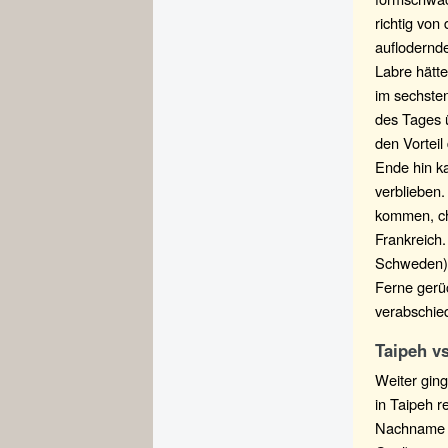
richtig von
auflodernde
Labre hätte
im sechste
des Tages ü
den Vorteil
Ende hin ka
verblieben.
kommen, che
Frankreich
Schweden) v
Ferne gerüc
verabschie
Taipeh vs
Weiter gin
in Taipeh r
Nachname ü