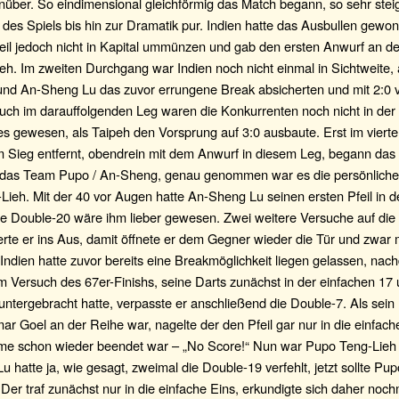
über. So eindimensional gleichförmig das Match begann, so sehr steig
 des Spiels bis hin zur Dramatik pur. Indien hatte das Ausbullen gewo
teil jedoch nicht in Kapital ummünzen und gab den ersten Anwurf an d
peh. Im zweiten Durchgang war Indien noch nicht einmal in Sichtweite,
und An-Sheng Lu das zuvor errungene Break absicherten und mit 2:0
Auch im darauffolgenden Leg waren die Konkurrenten noch nicht in de
es gewesen, als Taipeh den Vorsprung auf 3:0 ausbaute. Erst im viert
 Sieg entfernt, obendrein mit dem Anwurf in diesem Leg, begann das 
as Team Pupo / An-Sheng, genau genommen war es die persönliche
ieh. Mit der 40 vor Augen hatte An-Sheng Lu seinen ersten Pfeil in 
die Double-20 wäre ihm lieber gewesen. Zwei weitere Versuche auf di
rte er ins Aus, damit öffnete er dem Gegner wieder die Tür und zwar 
. Indien hatte zuvor bereits eine Breakmöglichkeit liegen gelassen, nac
 Versuch des 67er-Finishs, seine Darts zunächst in der einfachen 17 
ntergebracht hatte, verpasste er anschließend die Double-7. Als sein
 Goel an der Reihe war, nagelte der den Pfeil gar nur in die einfach
me schon wieder beendet war – „No Score!“ Nun war Pupo Teng-Lieh 
 hatte ja, wie gesagt, zweimal die Double-19 verfehlt, jetzt sollte Pup
Der traf zunächst nur in die einfache Eins, erkundigte sich daher noch