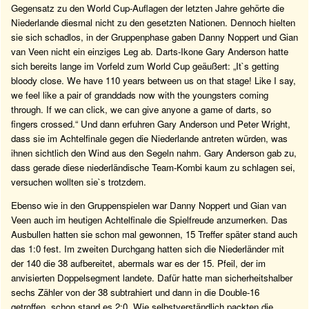
Gegensatz zu den World Cup-Auflagen der letzten Jahre gehörte die
Niederlande diesmal nicht zu den gesetzten Nationen. Dennoch hielten
sie sich schadlos, in der Gruppenphase gaben Danny Noppert und Gian
van Veen nicht ein einziges Leg ab. Darts-Ikone Gary Anderson hatte
sich bereits lange im Vorfeld zum World Cup geäußert: „It`s getting
bloody close. We have 110 years between us on that stage! Like I say,
we feel like a pair of granddads now with the youngsters coming
through. If we can click, we can give anyone a game of darts, so
fingers crossed.“ Und dann erfuhren Gary Anderson und Peter Wright,
dass sie im Achtelfinale gegen die Niederlande antreten würden, was
ihnen sichtlich den Wind aus den Segeln nahm. Gary Anderson gab zu,
dass gerade diese niederländische Team-Kombi kaum zu schlagen sei,
versuchen wollten sie`s trotzdem.
Ebenso wie in den Gruppenspielen war Danny Noppert und Gian van
Veen auch im heutigen Achtelfinale die Spielfreude anzumerken. Das
Ausbullen hatten sie schon mal gewonnen, 15 Treffer später stand auch
das 1:0 fest. Im zweiten Durchgang hatten sich die Niederländer mit
der 140 die 38 aufbereitet, abermals war es der 15. Pfeil, der im
anvisierten Doppelsegment landete. Dafür hatte man sicherheitshalber
sechs Zähler von der 38 subtrahiert und dann in die Double-16
getroffen, schon stand es 2:0. Wie selbstverständlich packten die