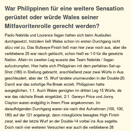
War Philippinen für eine weitere Sensation
gerüstet oder würde Wales seiner
Mitfavoritenrolle gerecht werden?
Paolo Nebrida und Lourence Ilagan hatten sich beim Ausbullen
durchgesetzt, trotzdem ließ Wales schon im ersten Durchgang nicht
allzu viel zu. Das Bullseye-Finish ließ man hier zwar noch aus, aber die
verbliebene 25 war rasch gelöscht, schon hieß es 1:0 für die gesetzte
Nation. Allein im zweiten Leg wusste das Team Nebrida / Ilagan
aufzutrumpfen. Hier hatte sich Philippinen mit dem perfekten Set-up-
Shot (180) in Stellung gebracht, anschließend zwar zwei Würfe in Aus
geschleudert, aber der 15. Wurf landete unumwunden in der Double-20.
Damit war das sofortige Re-Break erzielt, Philippinen hatte
ausgeglichen, 1:1. Auch Wales genügten im dritten Leg 15 Würfe, da
war das nächste Break eingetütet, 2:1. Gerwyn Price und Jonny
Clayton waren endgültig in ihrem Flow angekommen. Im
darauffolgenden Durchgang waren sie nach drei Aufnahmen (100, 100,
180) auf der 121 angelangt, dann missglückte besagtes High Finish
zwar, weil der letzte Wurf an der Double-14 vorbei ins Aus segelte.
Doch nach vier weiteren Versuchen war auch die verbliebene 28