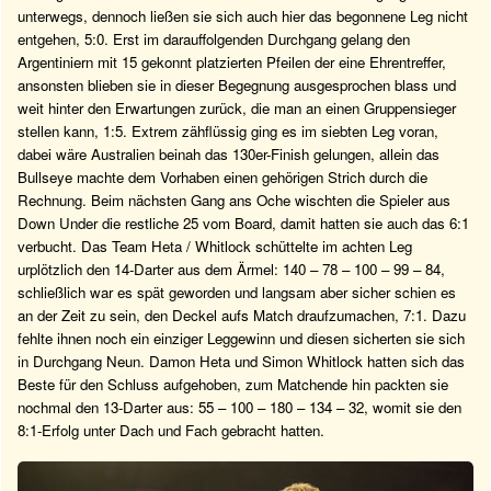
unterwegs, dennoch ließen sie sich auch hier das begonnene Leg nicht
entgehen, 5:0. Erst im darauffolgenden Durchgang gelang den
Argentiniern mit 15 gekonnt platzierten Pfeilen der eine Ehrentreffer,
ansonsten blieben sie in dieser Begegnung ausgesprochen blass und
weit hinter den Erwartungen zurück, die man an einen Gruppensieger
stellen kann, 1:5. Extrem zähflüssig ging es im siebten Leg voran,
dabei wäre Australien beinah das 130er-Finish gelungen, allein das
Bullseye machte dem Vorhaben einen gehörigen Strich durch die
Rechnung. Beim nächsten Gang ans Oche wischten die Spieler aus
Down Under die restliche 25 vom Board, damit hatten sie auch das 6:1
verbucht. Das Team Heta / Whitlock schüttelte im achten Leg
urplötzlich den 14-Darter aus dem Ärmel: 140 – 78 – 100 – 99 – 84,
schließlich war es spät geworden und langsam aber sicher schien es
an der Zeit zu sein, den Deckel aufs Match draufzumachen, 7:1. Dazu
fehlte ihnen noch ein einziger Leggewinn und diesen sicherten sie sich
in Durchgang Neun. Damon Heta und Simon Whitlock hatten sich das
Beste für den Schluss aufgehoben, zum Matchende hin packten sie
nochmal den 13-Darter aus: 55 – 100 – 180 – 134 – 32, womit sie den
8:1-Erfolg unter Dach und Fach gebracht hatten.