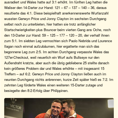
ausradiert und Wales hatte auf 3:1 erhöht. Im fünften Leg hatten die
Waliser den 14-Darter zur Hand: 121 – 67 – 137 – 140 – 36, daraus
resultierte das 4:1. Diese beispielhaft anerkennenswerte Wurfanzahl
wussten Gerwyn Price und Jonny Clayton im sechsten Durchgang
selbst noch zu unterbieten, hier hatten sie trotz anfänglicher
Startschwierigkeiten plus Bouncer beim vierten Gang ans Oche, noch
den 13-Darter zur Hand: 59 – 125 – 177 – 120 – 20, der verhalf ihnen
zum 5:1. Im siebten Leg vermochten sich Paolo Nebrida und Lourence
Ilagan noch einmal aufzubäumen, hier ergatterte man sich das
begonnene Leg zum 2:5. Im achten Durchgang verpasste Wales das
127er-Checkout, weil neuerlich ein Wurf aufs Bullseye nur den
Außendraht kratzte, aber auch die übrig gebliebene 25 stellte danach
kein größeres Problem dar und Wales erhöhte – mit insgesamt 15
Treffern – auf 6:2. Gerwyn Price und Jonny Clayton ließen auch im
neunten Durchgang nichts anbrennen, kurze Zeit später hieß es 7:2. Im
zehnten Leg förderte Wales einen weiteren 15-Darter zutage und
besiegelte den 8:2-Erfolg über Philippinen.