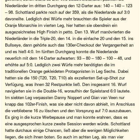
Niederländer im dritten Durchgang den 12-Darter aus: 140 – 140 – 123
– 98. Schottland parkte noch auf der 359, als die Niederlande auf 3:0
davoneilte. Lediglich drei Würfe mehr brauchten die Spieler aus der
Oranje Monarchie im vierten Leg, hier hatten sie obendrein ein
ausgezeichnetes High Finish in petto. Den 13. Wurf manövrierten die
Niederländer in die Triple-20, den 14. in die einfache 20 und den 15. ins
Bullseye, dann gehörte auch das 130er-Checkout der Vergangenheit an
und es hieß 4:0. Im fünften Durchgang konnte die Niederlande
neuerlich mit dem 14-Darter aufwarten: 93 – 80 – 180 – 100 – 48, und
erhöhte auf 5:0. Lediglich zwei Würfe mehr benötigten die im
traditionellen Orange gekleideten Protagonisten in Leg Sechs. Dabei
hatten sie die 150 (T20, T20, T10) als exzellenten Set-up-Shot zur
Verfügung, was ihnen 32 Restpunkte ließ. Den insgesamt 16. Wurf
navigierten sie in die Double-16, woraufhin der Spielstand 6:0 lautete.
Im siebten Leg verpassten Danny Noppert und Gian van Veen nur
knapp das 102er-Finish, was sie aber nicht davon abhielt, im Anschluss
die verbliebene 16 zu löschen und den Vorsprung auf 7:0 auszubauen.
Es ging in die kurze Werbepause und man konnte erahnen, dass es
eine ausgesprochen kurze zweite Session werden würde. Schottland
hatte durchaus einige Chancen, ließ aber die wenigen Möglichkeiten
liegen, die sich ihnen boten. So auch im achten Leg, als man vier