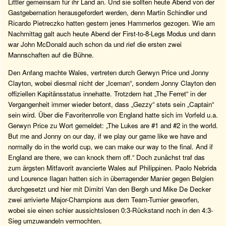
Littler gemeinsam für ihr Land an. Und sie sollten heute Abend von der
Gastgebernation herausgefordert werden, denn Martin Schindler und
Ricardo Pietreczko hatten gestern jenes Hammerlos gezogen. Wie am
Nachmittag galt auch heute Abend der First-to-8-Legs Modus und dann
war John McDonald auch schon da und rief die ersten zwei
Mannschaften auf die Bühne.
Den Anfang machte Wales, vertreten durch Gerwyn Price und Jonny
Clayton, wobei diesmal nicht der „Iceman“, sondern Jonny Clayton den
offiziellen Kapitänsstatus innehatte. Trotzdem hat „The Ferret“ in der
Vergangenheit immer wieder betont, dass „Gezzy“ stets sein „Captain“
sein wird. Über die Favoritenrolle von England hatte sich im Vorfeld u.a.
Gerwyn Price zu Wort gemeldet: „The Lukes are #1 and #2 in the world.
But me and Jonny on our day, if we play our game like we have and
normally do in the world cup, we can make our way to the final. And if
England are there, we can knock them off.“ Doch zunächst traf das
zum ärgsten Mitfavorit avancierte Wales auf Philippinen. Paolo Nebrida
und Lourence Ilagan hatten sich in überragender Manier gegen Belgien
durchgesetzt und hier mit Dimitri Van den Bergh und Mike De Decker
zwei arrivierte Major-Champions aus dem Team-Turnier geworfen,
wobei sie einen schier aussichtslosen 0:3-Rückstand noch in den 4:3-
Sieg umzuwandeln vermochten.