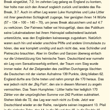
Break eingetütet, 7:2. Im zehnten Leg gelang es England zu kontern,
hier holte man sich den Anwurf sogleich zurück und landete das Re-
Break, 3:7. Auch im elften Leg waren Luke Humphries und Luke Littler
mit ihrer gewohnten Schlagkraft zugange, hier genügten ihnen 14 Würfe
(57 – 134 – 100 – 140 – 70), um jenes Break abzusichern und auf 4:7
zu verkürzen. Der Fairness halber sei hinzugefügt, dass das Publikum
seine Lokalmatadoren bei ihrem Heimspiel selbstredend lautstark
unterstützte, was den Engländern keineswegs zugutekam. Natürlich
waren auch hin und wieder unschöne Pfiffe und andere Unmutslaute zu
hören, das war komplett unnötig und auch nicht das, was Schindler und
Pietreczko brauchten. Aber im Großen und Ganzen überwog einfach
nur die Unterstützung fürs heimische Team. Deutschland war nurmehr
ein Leg vom Sensationserfolg entfernt, der Traum vom Sieg wurde
immer realer. Auf der Zielgeraden des zwölften Durchgangs löschten
die Deutschen mit der vierten Aufnahme 139 Punkte, übrig blieben 62.
England durfte ans Oche treten und nahm prompt die 170 heraus. Das
war jedoch nicht der „Big Fish“, den sie in diesem Moment zu angeln
vermochten. Das Team Humphries / Littler hatte hier lediglich 170
Zähler von der ursprünglichen Summe von 242 Punkten subtrahiert.
Stehen blieb die 72, das Leg war noch nicht zu Ende. Jetzt war
Deutschland wieder an der Reihe, navigierte seinen insgesamt 13. Pfeil
in die einfache Zehn, den 14. in die 20 und den 15. in die Double-16.