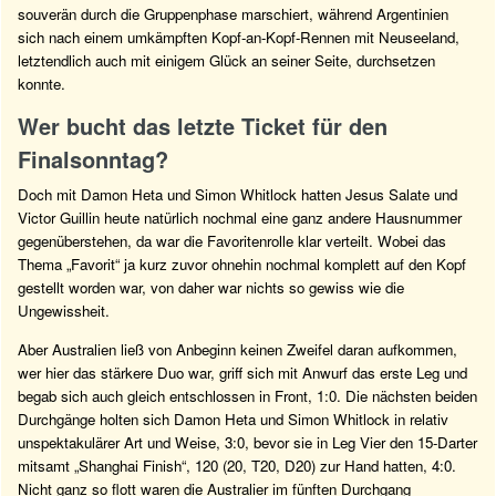
souverän durch die Gruppenphase marschiert, während Argentinien
sich nach einem umkämpften Kopf-an-Kopf-Rennen mit Neuseeland,
letztendlich auch mit einigem Glück an seiner Seite, durchsetzen
konnte.
Wer bucht das letzte Ticket für den
Finalsonntag?
Doch mit Damon Heta und Simon Whitlock hatten Jesus Salate und
Victor Guillin heute natürlich nochmal eine ganz andere Hausnummer
gegenüberstehen, da war die Favoritenrolle klar verteilt. Wobei das
Thema „Favorit“ ja kurz zuvor ohnehin nochmal komplett auf den Kopf
gestellt worden war, von daher war nichts so gewiss wie die
Ungewissheit.
Aber Australien ließ von Anbeginn keinen Zweifel daran aufkommen,
wer hier das stärkere Duo war, griff sich mit Anwurf das erste Leg und
begab sich auch gleich entschlossen in Front, 1:0. Die nächsten beiden
Durchgänge holten sich Damon Heta und Simon Whitlock in relativ
unspektakulärer Art und Weise, 3:0, bevor sie in Leg Vier den 15-Darter
mitsamt „Shanghai Finish“, 120 (20, T20, D20) zur Hand hatten, 4:0.
Nicht ganz so flott waren die Australier im fünften Durchgang