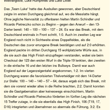
Weltrangliste, Luke Humphries und Luke Littler.
Das „Team Luke“ hatte das Ausbullen gewonnen, aber Deutschland
zeigte im ersten Durchgang gleichmal auf, wo die Messlatte hängt.
Ohne jegliche Nervosität zu offenbaren hielten Martin Schindler und
Ricardo Pietreczko schon zu Beginn – gegen den Anwurf – den 13-
Darter bereit: 140 – 100 – 100 – 137 – 24. Es war das Break, mit dem
Deutschland erstmals in Front schritt, 1:0. Auch im zweiten Leg war
England noch nicht in Sichtweite eines Doppelfeldes, als die
Deutschen das zuvor errungene Break bestätigen und auf 2:0 erhöhten.
England packte im dritten Durchgang 15 wohlplatzierte Würfe aus, in
die sie auch das High Finish einzupflegen verstanden, wobei sie beim
Checkout der 123 den ersten Wurf in die Triple-19 lenkten, den zweiten
in die einfache 16 und den letzten ins Bullseye. Damit war auch
England auf der Leganzeigentafel angekommen, 1:2. Im vierten
Durchgang waren die favorisierten Titelverteidiger mit dem 14-Darter
zur Stelle: 100 – 140 – 140 – 57 – 64, daraus ergab sich das Break, mit
dem sie vorerst wieder alles in die Reihe brachten, 2:2. Damit konnten
sie die Gastgebernation aber keineswegs einschüchtern, Martin
Schindler und Ricardo Pietreczko förderten im fünften Leg die nächsten
15 Treffer zutage, in die sie ebenfalls das High Finish, 106 (T19, 17,
D16) integrierten und übernahmen so abermals die Führung, 3:2. Es