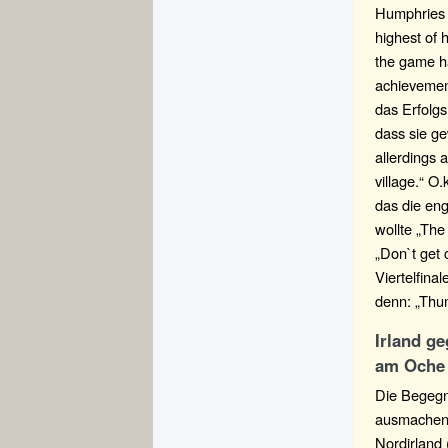
Humphries h
highest of 
the game ha
achievemen
das Erfolg
dass sie ge
allerdings 
village.“ O
das die en
wollte „The
„Don`t get 
Viertelfina
denn: „Thum
Irland g
am Oche 
Die Begegn
ausmachen,
Nordirland