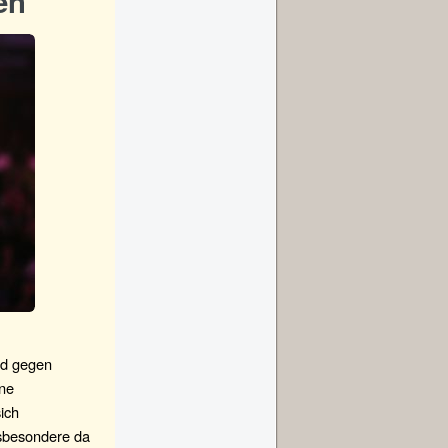
en
nd gegen
ene
ich
nsbesondere da