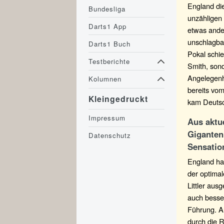
England die
Bundesliga
unzähligen
Darts1 App
etwas ande
unschlagba
Darts1 Buch
Pokal schie
Testberichte
Smith, sond
Angelegenhe
Kolumnen
bereits vo
Kleingedruckt
kam Deutsc
Impressum
Aus aktu
Giganten
Datenschutz
Sensatio
England ha
der optimal
Littler au
auch besser
Führung. A
durch die 