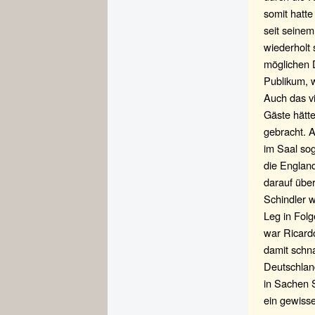
somit hatte
seit seinem
wiederholt
möglichen 
Publikum, 
Auch das vi
Gäste hätt
gebracht. 
im Saal so
die England
darauf übe
Schindler w
Leg in Fol
war Ricardo
damit schn
Deutschlan
in Sachen 
ein gewiss