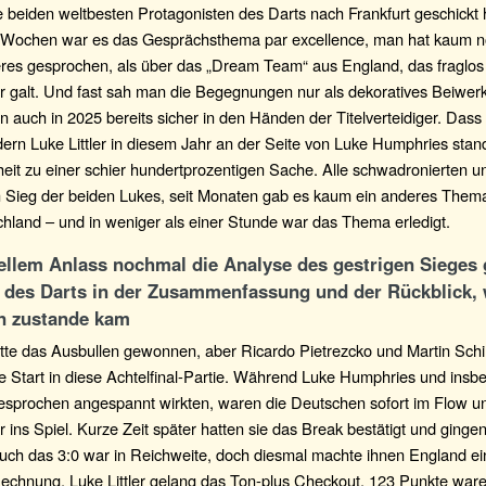
 beiden weltbesten Protagonisten des Darts nach Frankfurt geschickt h
 Wochen war es das Gesprächsthema par excellence, man hat kaum n
res gesprochen, als über das „Dream Team“ aus England, das fraglos 
r galt. Und fast sah man die Begegnungen nur als dekoratives Beiwerk
n auch in 2025 bereits sicher in den Händen der Titelverteidiger. Dass
ern Luke Littler in diesem Jahr an der Seite von Luke Humphries stan
it zu einer schier hundertprozentigen Sache. Alle schwadronierten u
m Sieg der beiden Lukes, seit Monaten gab es kaum ein anderes The
hland – und in weniger als einer Stunde war das Thema erledigt.
ellem Anlass nochmal die Analyse des gestrigen Sieges 
 des Darts in der Zusammenfassung und der Rückblick, 
n zustande kam
tte das Ausbullen gewonnen, aber Ricardo Pietrezcko und Martin Schi
e Start in diese Achtelfinal-Partie. Während Luke Humphries und ins
sgesprochen angespannt wirkten, waren die Deutschen sofort im Flow 
 ins Spiel. Kurze Zeit später hatten sie das Break bestätigt und gingen
uch das 3:0 war in Reichweite, doch diesmal machte ihnen England ei
Rechnung, Luke Littler gelang das Ton-plus Checkout, 123 Punkte war