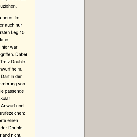
zuziehen.
Rennen, im
er auch nur
ersten Leg 15
rland
 hier war
griffen. Dabei
. Trotz Double-
nwurf heim,
Dart in der
forderung von
 die passende
akulär
n Anwurf und
srufezeichen:
rte einen
n der Double-
land nicht,