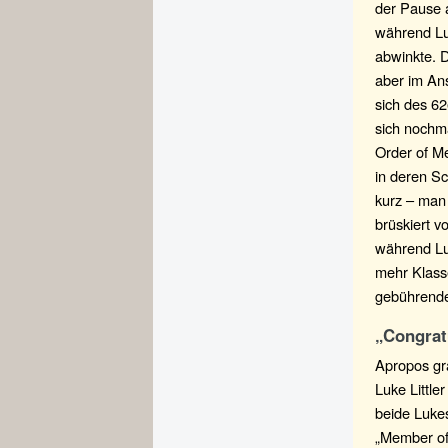
der Pause a
während Lu
abwinkte. D
aber im Ans
sich des 6
sich nochm
Order of M
in deren Sc
kurz – man 
brüskiert v
während Luk
mehr Klass
gebührende
„Congrat
Apropos gr
Luke Little
beide Lukes
„Member of