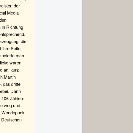
eister, der
cial Media
 den
 in Richtung
entsprechend.
erzeugung, die
 ihre Seite
andierte man
licke waren
e an, kurz
h Martin
 das dritte
orbei. Dann
n 106 Zählern,
ase weg und
ge Wendepunkt
n Deutschen