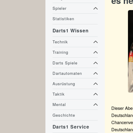
es he
Spieler
Statistiken
Darts1 Wissen
Technik
Training
Darts Spiele
Dartautomaten
Ausrüstung
Taktik
Mental
Dieser Aben
Deutschland
Geschichte
Chancenver
Darts1 Service
Deutschlan