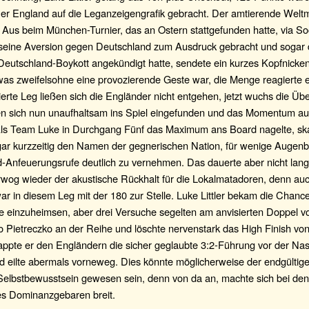
 er England auf die Leganzeigengrafik gebracht. Der amtierende Weltm
 Aus beim München-Turnier, das an Ostern stattgefunden hatte, via So
 seine Aversion gegen Deutschland zum Ausdruck gebracht und sogar
Deutschland-Boykott angekündigt hatte, sendete ein kurzes Kopfnicken
was zweifelsohne eine provozierende Geste war, die Menge reagierte 
erte Leg ließen sich die Engländer nicht entgehen, jetzt wuchs die Üb
en sich nun unaufhaltsam ins Spiel eingefunden und das Momentum auf
Als Team Luke in Durchgang Fünf das Maximum ans Board nagelte, sk
gar kurzzeitig den Namen der gegnerischen Nation, für wenige Augenb
-Anfeuerungsrufe deutlich zu vernehmen. Das dauerte aber nicht lang
rwog wieder der akustische Rückhalt für die Lokalmatadoren, denn auc
ar in diesem Leg mit der 180 zur Stelle. Luke Littler bekam die Chance,
ge einzuheimsen, aber drei Versuche segelten am anvisierten Doppel v
 Pietreczko an der Reihe und löschte nervenstark das High Finish vo
appte er den Engländern die sicher geglaubte 3:2-Führung vor der N
d eilte abermals vorneweg. Dies könnte möglicherweise der endgülti
Selbstbewusstsein gewesen sein, denn von da an, machte sich bei de
es Dominanzgebaren breit.