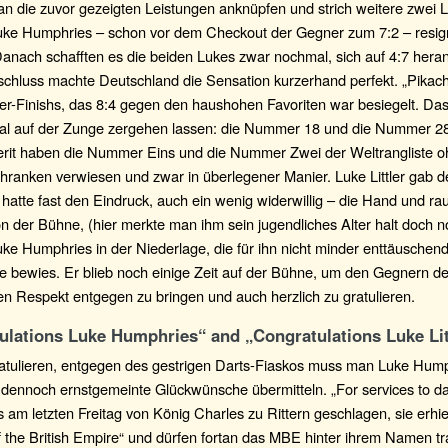
n die zuvor gezeigten Leistungen anknüpfen und strich weitere zwei L
ke Humphries – schon vor dem Checkout der Gegner zum 7:2 – resig
anach schafften es die beiden Lukes zwar nochmal, sich auf 4:7 hera
chluss machte Deutschland die Sensation kurzerhand perfekt. „Pikach
2er-Finishs, das 8:4 gegen den haushohen Favoriten war besiegelt. D
al auf der Zunge zergehen lassen: die Nummer 18 und die Nummer 
erit haben die Nummer Eins und die Nummer Zwei der Weltrangliste o
hranken verwiesen und zwar in überlegener Manier. Luke Littler gab 
hatte fast den Eindruck, auch ein wenig widerwillig – die Hand und ra
on der Bühne, (hier merkte man ihm sein jugendliches Alter halt doch n
e Humphries in der Niederlage, die für ihn nicht minder enttäuschend
e bewies. Er blieb noch einige Zeit auf der Bühne, um den Gegnern d
n Respekt entgegen zu bringen und auch herzlich zu gratulieren.
ulations Luke Humphries“ and „Congratulations Luke Lit
atulieren, entgegen des gestrigen Darts-Fiaskos muss man Luke Hum
r dennoch ernstgemeinte Glückwünsche übermitteln. „For services to d
 am letzten Freitag von König Charles zu Rittern geschlagen, sie erhie
 the British Empire“ und dürfen fortan das MBE hinter ihrem Namen t