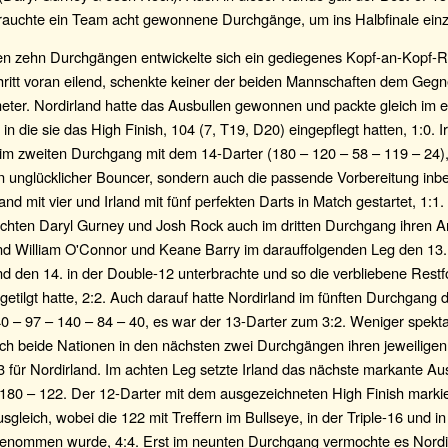
brauchte ein Team acht gewonnene Durchgänge, um ins Halbfinale ein
ten zehn Durchgängen entwickelte sich ein gediegenes Kopf-an-Kopf-
ritt voran eilend, schenkte keiner der beiden Mannschaften dem Gegn
meter. Nordirland hatte das Ausbullen gewonnen und packte gleich im 
, in die sie das High Finish, 104 (7, T19, D20) eingepflegt hatten, 1:0. I
 im zweiten Durchgang mit dem 14-Darter (180 – 120 – 58 – 119 – 24),
in unglücklicher Bouncer, sondern auch die passende Vorbereitung inbe
and mit vier und Irland mit fünf perfekten Darts in Match gestartet, 1:1
achten Daryl Gurney und Josh Rock auch im dritten Durchgang ihren A
nd William O'Connor und Keane Barry im darauffolgenden Leg den 13. 
nd den 14. in der Double-12 unterbrachte und so die verbliebene Rest
getilgt hatte, 2:2. Auch darauf hatte Nordirland im fünften Durchgang
0 – 97 – 140 – 84 – 40, es war der 13-Darter zum 3:2. Weniger spekt
sich beide Nationen in den nächsten zwei Durchgängen ihren jeweilige
3 für Nordirland. Im achten Leg setzte Irland das nächste markante Au
 180 – 122. Der 12-Darter mit dem ausgezeichneten High Finish markie
sgleich, wobei die 122 mit Treffern im Bullseye, in der Triple-16 und i
enommen wurde, 4:4. Erst im neunten Durchgang vermochte es Nordir