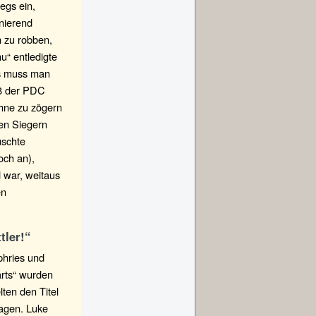
egs ein,
nierend
n zu robben,
u“ entledigte
as muss man
28 der PDC
hne zu zögern
den Siegern
uschte
och an),
 war, weitaus
en
tler!“
phries und
arts“ wurden
lten den Titel
ragen. Luke