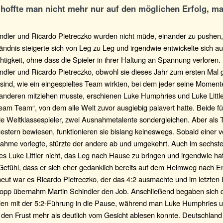
h hoffte man nicht mehr nur auf den möglichen Erfolg, m
indler und Ricardo Pietreczko wurden nicht müde, einander zu pushen
ändnis steigerte sich von Leg zu Leg und irgendwie entwickelte sich a
htigkeit, ohne dass die Spieler in ihrer Haltung an Spannung verlore
indler und Ricardo Pietreczko, obwohl sie dieses Jahr zum ersten Ma
sind, wie ein eingespieltes Team wirkten, bei dem jeder seine Moment
 anderen mitziehen musste, erschienen Luke Humphries und Luke Littl
eam Team“, von dem alle Welt zuvor ausgiebig palavert hatte. Beide für
e Weltklassespieler, zwei Ausnahmetalente sondergleichen. Aber als
estern bewiesen, funktionieren sie bislang keineswegs. Sobald einer 
nahme vorlegte, stürzte der andere ab und umgekehrt. Auch im sechs
s Luke Littler nicht, das Leg nach Hause zu bringen und irgendwie h
Gefühl, dass er sich eher gedanklich bereits auf dem Heimweg nach E
neut war es Ricardo Pietreczko, der das 4:2 ausmachte und im letzten
opp übernahm Martin Schindler den Job. Anschließend begaben sich d
den mit der 5:2-Führung in die Pause, während man Luke Humphries un
r den Frust mehr als deutlich vom Gesicht ablesen konnte. Deutschlan