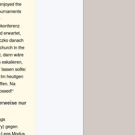
enjoyed the
tournaments
e
ekonferenz
d erwartet,
eczko danach
church in the
t, dann wäre
 eskalieren,
lassen sollte:
 Im heutigen
effen. Na
ossed!“
erweise nur
ags
ry) gegen
5-Legs Modus,