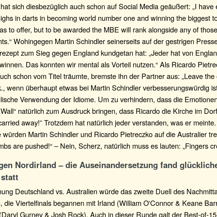
at sich diesbezüglich auch schon auf Social Media geäußert: „I have 
highs in darts in becoming world number one and winning the biggest 
s to offer, but to be awarded the MBE will rank alongside any of thos
ts.“ Wohingegen Martin Schindler seinerseits auf der gestrigen Press
srezept zum Sieg gegen England kundgetan hat: „Jeder hat von Englan
winnen. Das konnten wir mental als Vorteil nutzen.“ Als Ricardo Pietr
auch schon vom Titel träumte, bremste ihn der Partner aus: „Leave the 
.k., wenn überhaupt etwas bei Martin Schindler verbesserungswürdig is
glische Verwendung der Idiome. Um zu verhindern, dass die Emotionen
 Wall“ natürlich zum Ausdruck bringen, dass Ricardo die Kirche im Dorf 
carried away!” Trotzdem hat natürlich jeder verstanden, was er meinte.
le würden Martin Schindler und Ricardo Pietreczko auf die Australier tr
bs are pushed!“ – Nein, Scherz, natürlich muss es lauten: „Fingers cr
egen Nordirland – die Auseinandersetzung fand glücklich
statt
ung Deutschland vs. Australien würde das zweite Duell des Nachmitt
 die Viertelfinals begannen mit Irland (William O'Connor & Keane Bar
 (Daryl Gurney & Josh Rock). Auch in dieser Runde galt der Best-of-1