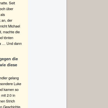
atte. Seit
och über
als
 an, der
 nicht Michael
d, machte die
nd tönten
ma … Und dann
gegen die
wie diese
ndler gelang
besondere Luke
und kamen so
 mit 2:0 in
nen Strich
en Geschichte,