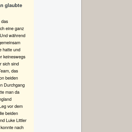
an glaubte
, das
uch eine ganz
n. Und während
l gemeinsam
e hatte und
er keineswegs
 sich sind
 Team, das
von beiden
ten Durchgang
atte man da
ngland
 Leg vor dem
ie beiden
d Luke Littler
d konnte nach