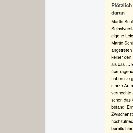
Plötzlic
daran
Martin Sch
Selbstverst
eigene Leic
Martin Sch
angetreten 
keiner den
als das „Dr
überragend
haben sie g
starke Auf
vermochte e
schon das 
befand. Er
Zwischenst
hochzufrie
bereits hie