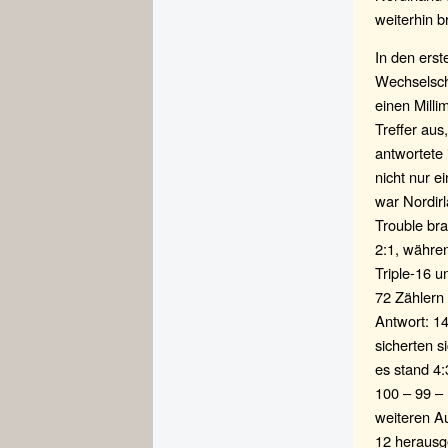
weiterhin 
In den ers
Wechselsch
einen Milli
Treffer aus
antwortete
nicht nur e
war Nordirl
Trouble br
2:1, währe
Triple-16 u
72 Zählern 
Antwort: 14
sicherten 
es stand 4:
100 – 99 –
weiteren Au
12 herausg