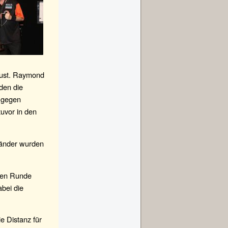
lust. Raymond
den die
s gegen
uvor in den
 Länder wurden
iten Runde
bei die
e Distanz für