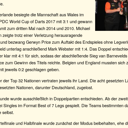
le.
rlande besiegte die Mannschaft aus Wales im
 PDC World Cup of Darts 2017 mit 3:1 und gewann
amit zum dritten Mal nach 2014 und 2010. Michael
 zeigte trotz einer Verletzung herausragende
 und bezwang Gerwyn Price zum Auftakt des Endspieles ohne Legver
eld unterlag anschließend Mark Webster mit 1:4. Das Doppel entschie
r klar mit 4:1 für sich, sodass der abschließende Sieg van Barneveld
ce zum Gewinn des Titels reichte. Belgien und England mussten sich z
mit jeweils 0:2 geschlagen geben.
r der Top 32 Nationen vertraten jeweils ihr Land. Die acht gesetzten
esetzten Nationen, darunter Deutschland, zugelost.
Runde wurde ausschließlich in Doppelpartien entschieden. Ab der zwe
i Singles im Format Best of 7 Legs gespielt. Die Teams bestimmten da
 selbst.
rtelfinale und Halbfinale wurde zunächst der Modus beibehalten, ehe di