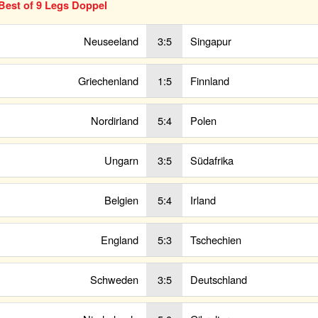
Best of 9 Legs Doppel
Neuseeland
3:5
Singapur
Griechenland
1:5
Finnland
Nordirland
5:4
Polen
Ungarn
3:5
Südafrika
Belgien
5:4
Irland
England
5:3
Tschechien
Schweden
3:5
Deutschland