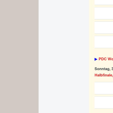
▶
PDC Wor
Sonntag, 3
Halbfinale,