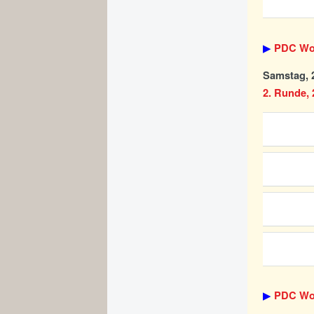
▶
PDC Wor
Samstag, 2
2. Runde, 2
▶
PDC Wor