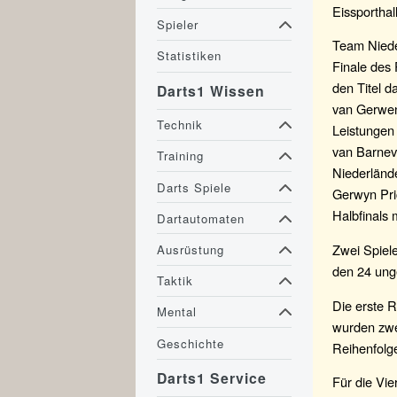
Eissporthal
Spieler
Team Niede
Statistiken
Finale des
den Titel d
Darts1 Wissen
van Gerwen
Technik
Leistungen
van Barnev
Training
Niederlände
Darts Spiele
Gerwyn Pri
Halbfinals 
Dartautomaten
Zwei Spiele
Ausrüstung
den 24 ung
Taktik
Die erste 
Mental
wurden zwe
Geschichte
Reihenfolge
Darts1 Service
Für die Vie