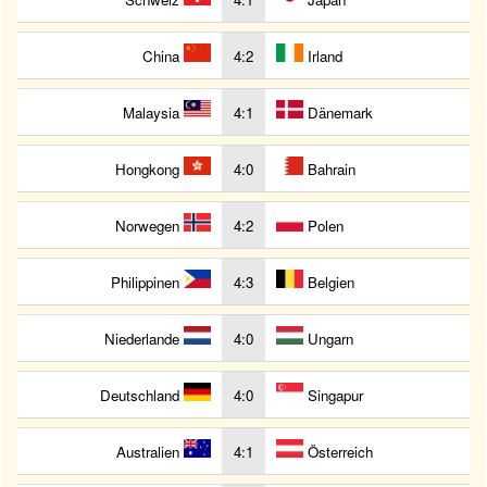
China
4:2
Irland
Malaysia
4:1
Dänemark
Hongkong
4:0
Bahrain
Norwegen
4:2
Polen
Philippinen
4:3
Belgien
Niederlande
4:0
Ungarn
Deutschland
4:0
Singapur
Australien
4:1
Österreich