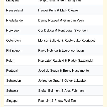
Malaysia
Tengku Shah & Jenn Ming Tan
Neuseeland
Haupai Puha & Mark Cleaver
Niederlande
Danny Noppert & Gian van Veen
Norwegen
Cor Dekker & Kent Joran Sivertsen
Österreich
Mensur Suljovic & Rusty-Jake Rodriguez
Philippinen
Paolo Nebrida & Lourence Ilagan
Polen
Krzysztof Ratajski & Radek Szaganski
Portugal
José de Sousa & Bruno Nascimento
Schweden
Jeffrey de Graaf & Oskar Lukasiak
Schweiz
Stefan Bellmont & Alex Fehlmann
Singapur
Paul Lim & Phuay Wei Tan