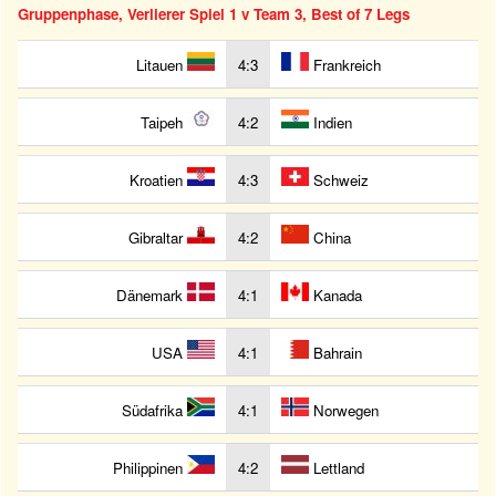
Gruppenphase, Verlierer Spiel 1 v Team 3, Best of 7 Legs
Litauen
4:3
Frankreich
Taipeh
4:2
Indien
Kroatien
4:3
Schweiz
Gibraltar
4:2
China
Dänemark
4:1
Kanada
USA
4:1
Bahrain
Südafrika
4:1
Norwegen
Philippinen
4:2
Lettland