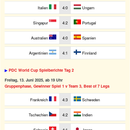
Italien
4:0
Ungarn
Singapur
4:2
Portugal
Australien
4:0
Spanien
Argentinien
4:1
Finnland
▶
PDC World Cup Spielberichte Tag 2
Freitag, 13. Juni 2025, ab 19 Uhr
Gruppenphase, Gewinner Spiel 1 v Team 3, Best of 7 Legs
Frankreich
4:3
Schweden
Tschechien
4:2
Indien
Schweiz
4:1
Japan