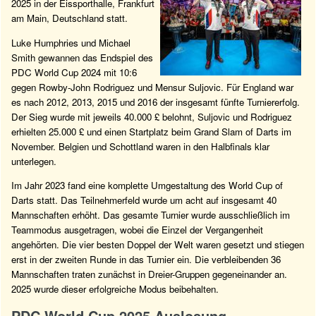
2025 in der Eissporthalle, Frankfurt
am Main, Deutschland statt.
Luke Humphries und Michael
Smith gewannen das Endspiel des
PDC World Cup 2024 mit 10:6
gegen Rowby-John Rodriguez und Mensur Suljovic. Für England war
es nach 2012, 2013, 2015 und 2016 der insgesamt fünfte Turniererfolg.
Der Sieg wurde mit jeweils 40.000 £ belohnt, Suljovic und Rodriguez
erhielten 25.000 £ und einen Startplatz beim Grand Slam of Darts im
November. Belgien und Schottland waren in den Halbfinals klar
unterlegen.
Im Jahr 2023 fand eine komplette Umgestaltung des World Cup of
Darts statt. Das Teilnehmerfeld wurde um acht auf insgesamt 40
Mannschaften erhöht. Das gesamte Turnier wurde ausschließlich im
Teammodus ausgetragen, wobei die Einzel der Vergangenheit
angehörten. Die vier besten Doppel der Welt waren gesetzt und stiegen
erst in der zweiten Runde in das Turnier ein. Die verbleibenden 36
Mannschaften traten zunächst in Dreier-Gruppen gegeneinander an.
2025 wurde dieser erfolgreiche Modus beibehalten.
PDC World Cup 2025 Auslosung