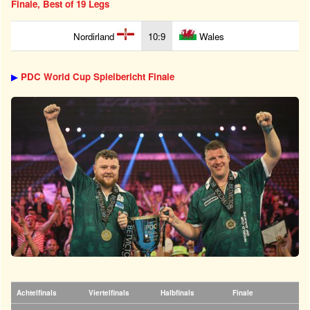
Finale, Best of 19 Legs
Nordirland
10:9
Wales
▶
PDC World Cup Spielbericht Finale
Achtelfinals
Viertelfinals
Halbfinals
Finale