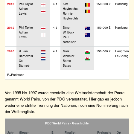
2013
Phil Taylor
4:1
Kim
150.000 £
Hamburg
Adrian
Huybrechts
Lewis
Ronnie
Huybrechts
2012
Phil Taylor
4:3
Simon
150.000 £
Hamburg
Adrian
Whitlock
Lewis
Paul
Nicholson
2010
R. van
4:2
Mark
150.000 £
Houghton-
Barneveld
Webster
Le-Spring
Co
Barrie
Stompé
Bates
E=Endstand
Von 1995 bis 1997 wurde ebenfalls eine Weltmeisterschaft der Paare,
genannt World Pairs, von der PDC veranstaltet. Hier gab es jedoch
weder eine strikte Trennung der Nationen, noch eine Nominierung nach
der Weltrangliste.
PDC World Pairs - Geschichte
Jahr
Sieger
E
Finalist
Preisgeld
Ort