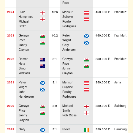
Price
2024
Luke
10:6
Mensur
450.000 £
Frankfurt
Humphries
Suljovic
Michael
Rowby
Smith
Rodriguez
2023
Gerwyn
10:2
Peter
450.000 £
Frankfurt
Price
Wright
Jonny
Gary
Clayton
Anderson
2022
Damon
3:1
Gerwyn
350.000 £
Frankfurt
Heta
Price
Simon
Jonny
Whitlock
Clayton
2021
Peter
3:1
Mensur
350.000 £
Jena
Wright
Suljovic
John
Rowby
Henderson
Rodriguez
2020
Gerwyn
3:0
Michael
350.000 £
Salzburg
Price
Smith
Jonny
Rob Cross
Clayton
2019
Gary
3:1
Steve
350.000 £
Hamburg