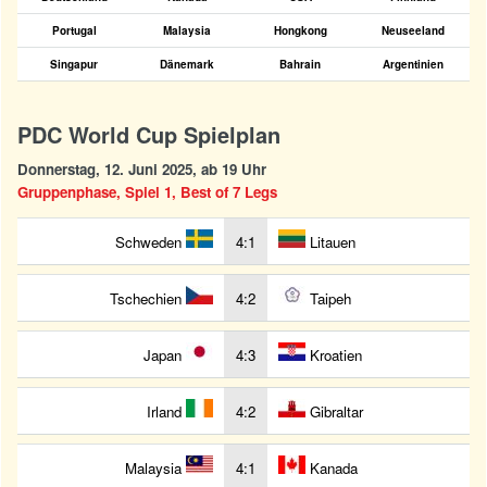
Portugal
Malaysia
Hongkong
Neuseeland
Singapur
Dänemark
Bahrain
Argentinien
PDC World Cup Spielplan
Donnerstag, 12. Juni 2025, ab 19 Uhr
Gruppenphase, Spiel 1, Best of 7 Legs
Schweden
4:1
Litauen
Tschechien
4:2
Taipeh
Japan
4:3
Kroatien
Irland
4:2
Gibraltar
Malaysia
4:1
Kanada