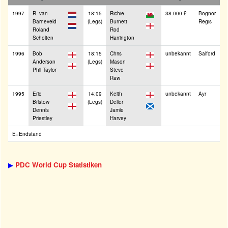
1997
R. van
18:15
Richie
38.000 £
Bognor
Barneveld
(Legs)
Burnett
Regis
Roland
Rod
Scholten
Harrington
1996
Bob
18:15
Chris
unbekannt
Salford
Anderson
(Legs)
Mason
Phil Taylor
Steve
Raw
1995
Eric
14:09
Keith
unbekannt
Ayr
Bristow
(Legs)
Deller
Dennis
Jamie
Priestley
Harvey
E=Endstand
▶
PDC World Cup Statistiken