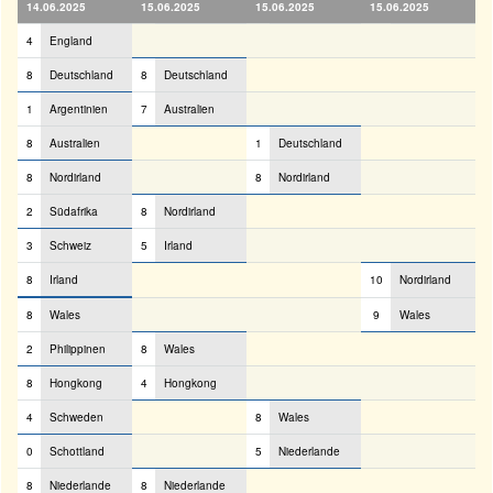
14.06.2025
15.06.2025
15.06.2025
15.06.2025
4
England
8
Deutschland
8
Deutschland
1
Argentinien
7
Australien
8
Australien
1
Deutschland
8
Nordirland
8
Nordirland
2
Südafrika
8
Nordirland
3
Schweiz
5
Irland
8
Irland
10
Nordirland
8
Wales
9
Wales
2
Philippinen
8
Wales
8
Hongkong
4
Hongkong
4
Schweden
8
Wales
0
Schottland
5
Niederlande
8
Niederlande
8
Niederlande