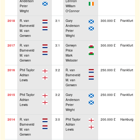
Anderson
Lennon
Peter
William
Wright
O'Connor
2018
R. van
3:1
Gary
300.000 £
Frankfurt
Barneveld
Anderson
M. van
Peter
Gerwen
Wright
2017
R. van
3:1
Gerwyn
300.000 £
Frankfurt
Barneveld
Price
M. van
Mark
Gerwen
Webster
2016
Phil Taylor
3:2
R. van
250.000 £
Frankfurt
Adrian
Barneveld
Lewis
M. van
Gerwen
2015
Phil Taylor
3:2
Gary
250.000 £
Frankfurt
Adrian
Anderson
Lewis
Peter
Wright
2014
R. van
3:0
Phil Taylor
200.000 £
Hamburg
Barneveld
Adrian
M. van
Lewis
Gerwen