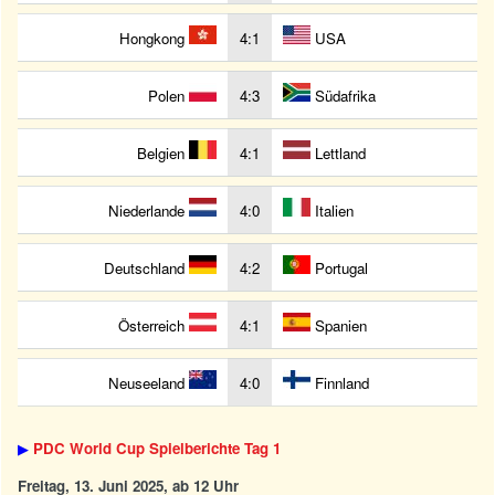
Hongkong
4:1
USA
Polen
4:3
Südafrika
Belgien
4:1
Lettland
Niederlande
4:0
Italien
Deutschland
4:2
Portugal
Österreich
4:1
Spanien
Neuseeland
4:0
Finnland
▶
PDC World Cup Spielberichte Tag 1
Freitag, 13. Juni 2025, ab 12 Uhr