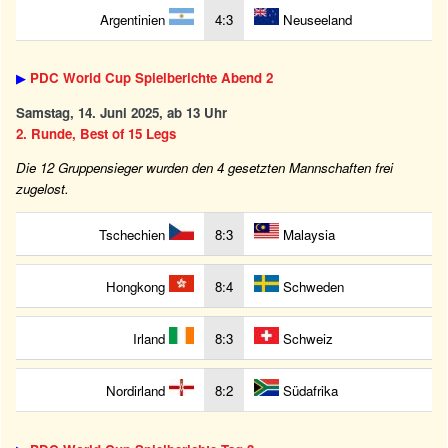
Argentinien
4:3
Neuseeland
▶
PDC World Cup Spielberichte Abend 2
Samstag, 14. Juni 2025, ab 13 Uhr
2. Runde, Best of 15 Legs
Die 12 Gruppensieger wurden den 4 gesetzten Mannschaften frei
zugelost.
Tschechien
8:3
Malaysia
Hongkong
8:4
Schweden
Irland
8:3
Schweiz
Nordirland
8:2
Südafrika