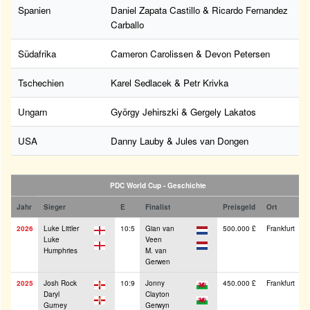
Spanien
Daniel Zapata Castillo & Ricardo Fernandez
Carballo
Südafrika
Cameron Carolissen & Devon Petersen
Tschechien
Karel Sedlacek & Petr Krivka
Ungarn
György Jehirszki & Gergely Lakatos
USA
Danny Lauby & Jules van Dongen
PDC World Cup - Geschichte
Jahr
Sieger
E
Finalist
Preisgeld
Ort
2026
Luke Littler
10:5
Gian van
500.000 £
Frankfurt
Luke
Veen
Humphries
M. van
Gerwen
2025
Josh Rock
10:9
Jonny
450.000 £
Frankfurt
Daryl
Clayton
Gurney
Gerwyn