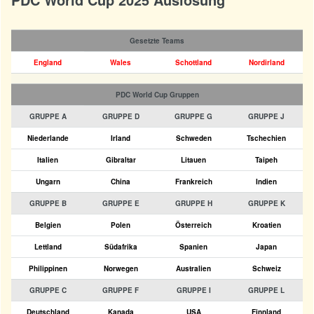
Gesetzte Teams
England
Wales
Schottland
Nordirland
PDC World Cup Gruppen
GRUPPE A
GRUPPE D
GRUPPE G
GRUPPE J
Niederlande
Irland
Schweden
Tschechien
Italien
Gibraltar
Litauen
Taipeh
Ungarn
China
Frankreich
Indien
GRUPPE B
GRUPPE E
GRUPPE H
GRUPPE K
Belgien
Polen
Österreich
Kroatien
Lettland
Südafrika
Spanien
Japan
Philippinen
Norwegen
Australien
Schweiz
GRUPPE C
GRUPPE F
GRUPPE I
GRUPPE L
Deutschland
Kanada
USA
Finnland