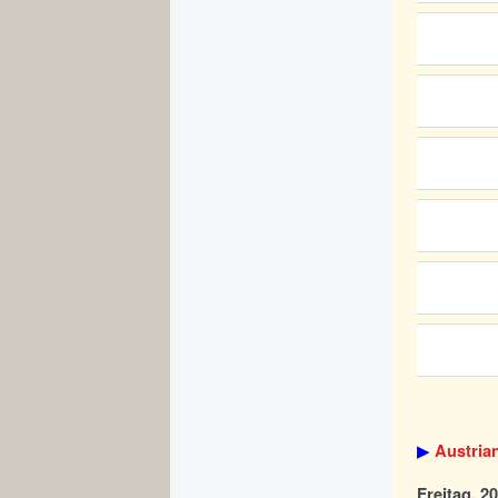
▶
Austria
Freitag, 20