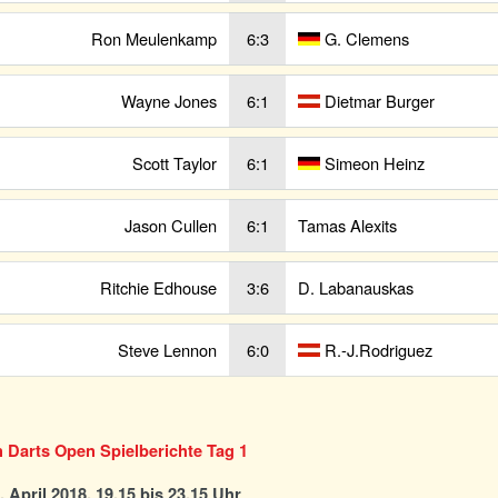
Ron Meulenkamp
6:3
G. Clemens
Wayne Jones
6:1
Dietmar Burger
Scott Taylor
6:1
Simeon Heinz
Jason Cullen
6:1
Tamas Alexits
Ritchie Edhouse
3:6
D. Labanauskas
Steve Lennon
6:0
R.-J.Rodriguez
n Darts Open Spielberichte Tag 1
. April 2018, 19.15 bis 23.15 Uhr