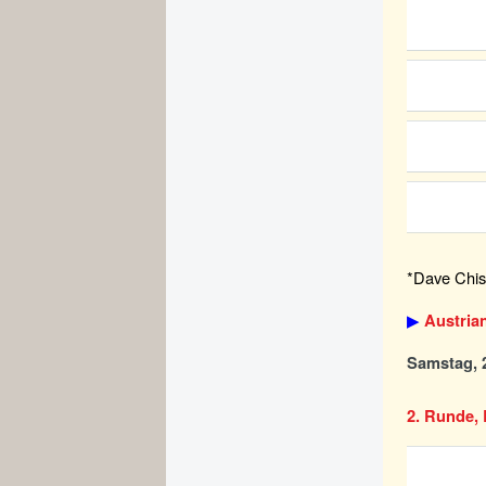
*Dave Chisn
▶
Austria
Samstag, 2
2. Runde, 