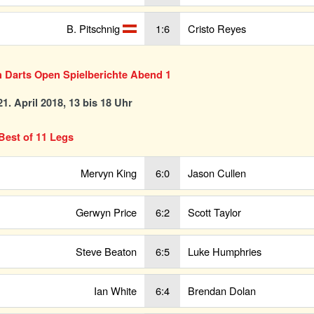
B. Pitschnig
1:6
Cristo Reyes
n Darts Open Spielberichte Abend 1
1. April 2018, 13 bis 18 Uhr
Best of 11 Legs
Mervyn King
6:0
Jason Cullen
Gerwyn Price
6:2
Scott Taylor
Steve Beaton
6:5
Luke Humphries
Ian White
6:4
Brendan Dolan