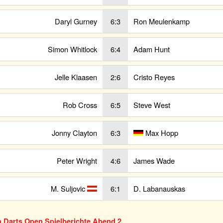
Daryl Gurney
6:3
Ron Meulenkamp
Simon Whitlock
6:4
Adam Hunt
Jelle Klaasen
2:6
Cristo Reyes
Rob Cross
6:5
Steve West
Jonny Clayton
6:3
Max Hopp
Peter Wright
4:6
James Wade
M. Suljovic
6:1
D. Labanauskas
n Darts Open Spielberichte Abend 2