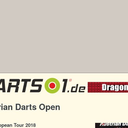
rian Darts Open
pean Tour 2018