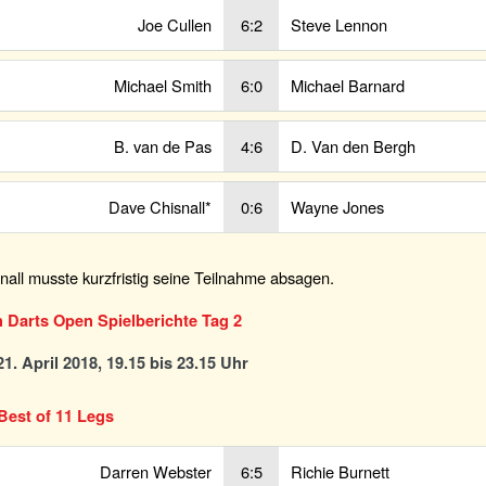
Joe Cullen
6:2
Steve Lennon
Michael Smith
6:0
Michael Barnard
B. van de Pas
4:6
D. Van den Bergh
Dave Chisnall*
0:6
Wayne Jones
all musste kurzfristig seine Teilnahme absagen.
n Darts Open Spielberichte Tag 2
1. April 2018, 19.15 bis 23.15 Uhr
Best of 11 Legs
Darren Webster
6:5
Richie Burnett