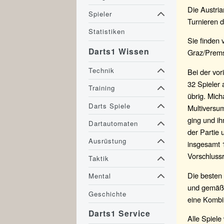
Die Austria
Spieler
Turnieren 
Statistiken
Sie finden 
Darts1 Wissen
Graz/Premst
Technik
Bei der vor
32 Spieler
Training
übrig. Mich
Darts Spiele
Multiversu
ging und ih
Dartautomaten
der Partie 
Ausrüstung
insgesamt 1
Vorschluss
Taktik
Die besten 
Mental
und gemäß i
Geschichte
eine Kombin
Darts1 Service
Alle Spiel