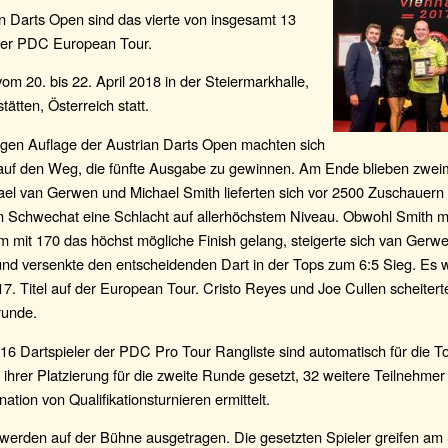
n Darts Open sind das vierte von insgesamt 13
der PDC European Tour.
vom 20. bis 22. April 2018 in der Steiermarkhalle,
ätten, Österreich statt.
igen Auflage der Austrian Darts Open machten sich
 auf den Weg, die fünfte Ausgabe zu gewinnen. Am Ende blieben zwei
ael van Gerwen und Michael Smith lieferten sich vor 2500 Zuschauern
m Schwechat eine Schlacht auf allerhöchstem Niveau. Obwohl Smith mit
m mit 170 das höchst mögliche Finish gelang, steigerte sich van Gerw
und versenkte den entscheidenden Dart in der Tops zum 6:5 Sieg. Es 
7. Titel auf der European Tour. Cristo Reyes und Joe Cullen scheitert
runde.
16 Dartspieler der PDC Pro Tour Rangliste sind automatisch für die Tou
hrer Platzierung für die zweite Runde gesetzt, 32 weitere Teilnehme
ation von Qualifikationsturnieren ermittelt.
e werden auf der Bühne ausgetragen. Die gesetzten Spieler greifen a