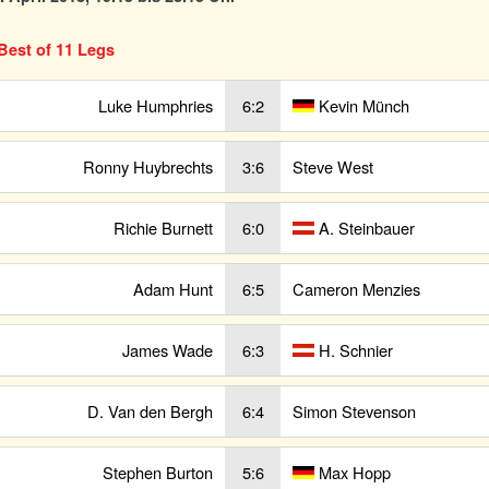
Best of 11 Legs
Luke Humphries
6:2
Kevin Münch
Ronny Huybrechts
3:6
Steve West
Richie Burnett
6:0
A. Steinbauer
Adam Hunt
6:5
Cameron Menzies
James Wade
6:3
H. Schnier
D. Van den Bergh
6:4
Simon Stevenson
Stephen Burton
5:6
Max Hopp