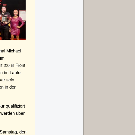
mal Michael
 im
 2:0 in Front
en im Laufe
war sein
en in der
r qualifiziert
r werden über
m Samstag, den