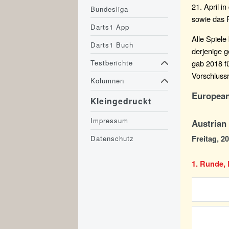
21. April i
Bundesliga
sowie das F
Darts1 App
Alle Spiele
Darts1 Buch
derjenige g
gab 2018 fü
Testberichte
Vorschlussr
Kolumnen
European
Kleingedruckt
Impressum
Austrian
Freitag, 20
Datenschutz
1. Runde, 