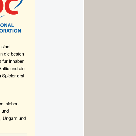
 sind
n die besten
s für Inhaber
altic und ein
 Spieler erst
n, sieben
l und
n, Ungarn und