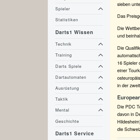
sieben unte
Spieler
Das Preisge
Statistiken
Die Wettbe
Darts1 Wissen
und beinhal
Technik
Die Qualifi
automatisc
Training
16 Spieler 
Darts Spiele
einer Tourk
Dartautomaten
osteuropäis
in der zwei
Ausrüstung
European
Taktik
Die PDC To
Mental
davon in De
Geschichte
Hildesheim
die Schwei
Darts1 Service