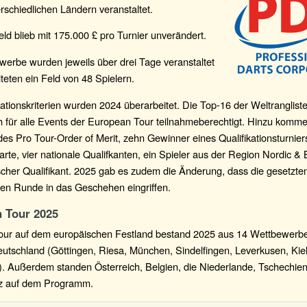
rschiedlichen Ländern veranstaltet.
ld blieb mit 175.000 £ pro Turnier unverändert.
werbe wurden jeweils über drei Tage veranstaltet
teten ein Feld von 48 Spielern.
kationskriterien wurden 2024 überarbeitet. Die Top-16 der Weltrangliste
h für alle Events der European Tour teilnahmeberechtigt. Hinzu komme
des Pro Tour-Order of Merit, zehn Gewinner eines Qualifikationsturnier
arte, vier nationale Qualifkanten, ein Spieler aus der Region Nordic & B
cher Qualifikant. 2025 gab es zudem die Änderung, dass die gesetzten
ten Runde in das Geschehen eingriffen.
 Tour 2025
ur auf dem europäischen Festland bestand 2025 aus 14 Wettbewerbe
utschland (Göttingen, Riesa, München, Sindelfingen, Leverkusen, Kie
). Außerdem standen Österreich, Belgien, die Niederlande, Tschechie
z auf dem Programm.