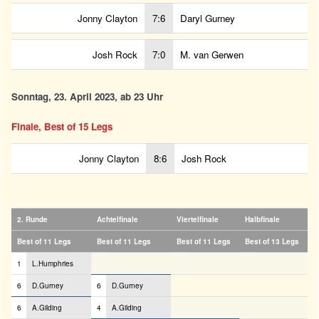
Jonny Clayton
7:6
Daryl Gurney
Josh Rock
7:0
M. van Gerwen
Sonntag, 23. April 2023, ab 23 Uhr
Finale, Best of 15 Legs
Jonny Clayton
8:6
Josh Rock
2. Runde
Achtelfinale
Viertelfinale
Halbfinale
Best of 11 Legs
Best of 11 Legs
Best of 11 Legs
Best of 13 Legs
1
L.Humphries
6
D.Gurney
6
D.Gurney
6
A.Gilding
4
A.Gilding