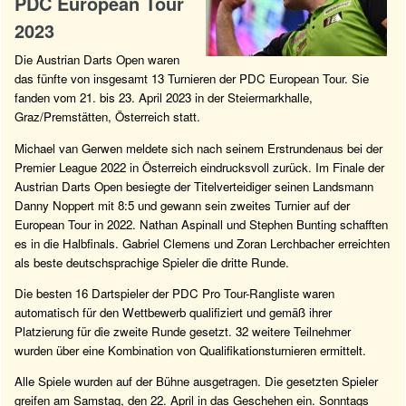
PDC European Tour
2023
Die Austrian Darts Open waren
das fünfte von insgesamt 13 Turnieren der PDC European Tour. Sie
fanden vom 21. bis 23. April 2023 in der Steiermarkhalle,
Graz/Premstätten, Österreich statt.
Michael van Gerwen meldete sich nach seinem Erstrundenaus bei der
Premier League 2022 in Österreich eindrucksvoll zurück. Im Finale der
Austrian Darts Open besiegte der Titelverteidiger seinen Landsmann
Danny Noppert mit 8:5 und gewann sein zweites Turnier auf der
European Tour in 2022. Nathan Aspinall und Stephen Bunting schafften
es in die Halbfinals. Gabriel Clemens und Zoran Lerchbacher erreichten
als beste deutschsprachige Spieler die dritte Runde.
Die besten 16 Dartspieler der PDC Pro Tour-Rangliste waren
automatisch für den Wettbewerb qualifiziert und gemäß ihrer
Platzierung für die zweite Runde gesetzt. 32 weitere Teilnehmer
wurden über eine Kombination von Qualifikationsturnieren ermittelt.
Alle Spiele wurden auf der Bühne ausgetragen. Die gesetzten Spieler
greifen am Samstag, den 22. April in das Geschehen ein. Sonntags