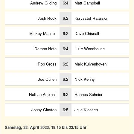
Andrew Gilding
6:4
Matt Campbell
Josh Rock
6:2
Krzysztof Ratajski
Mickey Mansell
6:2
Dave Chisnall
Damon Heta
6:4
Luke Woodhouse
Rob Cross
6:2
Maik Kuivenhoven
Joe Cullen
6:2
Nick Kenny
Nathan Aspinall
6:2
Hannes Schnier
Jonny Clayton
6:5
Jelle Klaasen
Samstag, 22. April 2023, 19.15 bis 23.15 Uhr