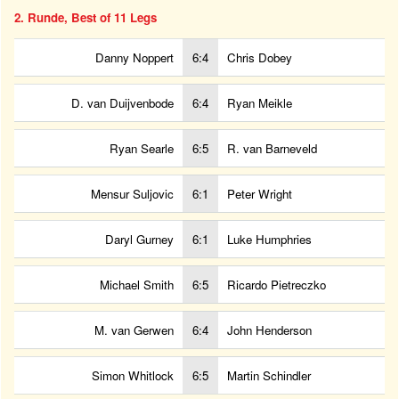
2. Runde, Best of 11 Legs
Danny Noppert
6:4
Chris Dobey
D. van Duijvenbode
6:4
Ryan Meikle
Ryan Searle
6:5
R. van Barneveld
Mensur Suljovic
6:1
Peter Wright
Daryl Gurney
6:1
Luke Humphries
Michael Smith
6:5
Ricardo Pietreczko
M. van Gerwen
6:4
John Henderson
Simon Whitlock
6:5
Martin Schindler