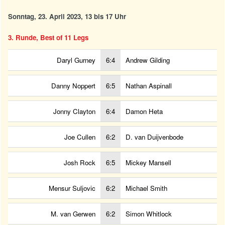
Sonntag, 23. April 2023, 13 bis 17 Uhr
3. Runde, Best of 11 Legs
Daryl Gurney
6:4
Andrew Gilding
Danny Noppert
6:5
Nathan Aspinall
Jonny Clayton
6:4
Damon Heta
Joe Cullen
6:2
D. van Duijvenbode
Josh Rock
6:5
Mickey Mansell
Mensur Suljovic
6:2
Michael Smith
M. van Gerwen
6:2
Simon Whitlock