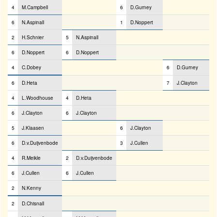
4
M.Campbell
6
D.Gurney
6
N.Aspinall
1
D.Noppert
2
H.Schnier
5
N.Aspinall
6
D.Noppert
6
D.Noppert
4
C.Dobey
6
D.Gurney
6
D.Heta
7
J.Clayton
4
L.Woodhouse
4
D.Heta
6
J.Clayton
6
J.Clayton
5
J.Klaasen
6
J.Clayton
6
D.v.Duijvenbode
3
J.Cullen
4
R.Meikle
2
D.v.Duijvenbode
6
J.Cullen
6
J.Cullen
2
N.Kenny
2
D.Chisnall