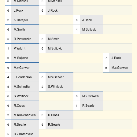
6
M.Mansell
5
M.Mansell
6
J.Rock
6
J.Rock
2
K.Ratajski
6
J.Rock
6
M.Smith
4
M.Suljovic
5
R.Pietreczko
5
M.Smith
1
P.Wright
6
M.Suljovic
6
M.Suljovic
7
J.Rock
6
M.v.Gerwen
0
M.v.Gerwen
4
J.Henderson
6
M.v.Gerwen
5
M.Schindler
2
S.Whitlock
6
S.Whitlock
6
M.v.Gerwen
6
R.Cross
1
R.Searle
2
M.Kuivenhoven
3
R.Cross
6
R.Searle
6
R.Searle
5
R.v.Barneveld