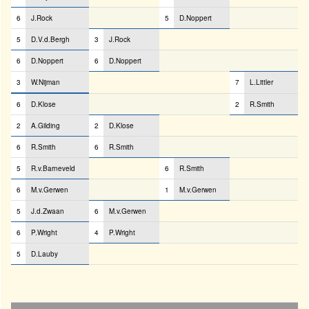
6
J.Rock
5
D.Noppert
5
D.V.d.Bergh
3
J.Rock
6
D.Noppert
6
D.Noppert
3
W.Nijman
7
L.Littler
6
D.Klose
2
R.Smith
2
A.Gilding
2
D.Klose
6
R.Smith
6
R.Smith
5
R.v.Barneveld
6
R.Smith
6
M.v.Gerwen
1
M.v.Gerwen
5
J.d.Zwaan
6
M.v.Gerwen
6
P.Wright
4
P.Wright
5
D.Lauby