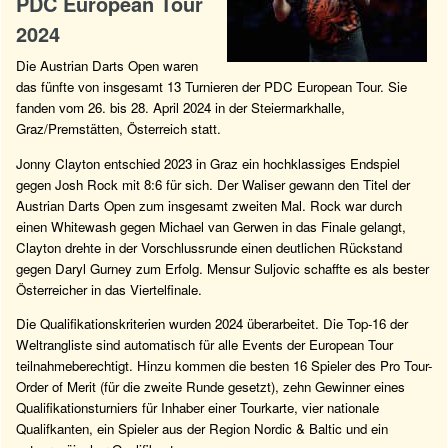
PDC European Tour
2024
Die Austrian Darts Open waren
das fünfte von insgesamt 13 Turnieren der PDC European Tour. Sie
fanden vom 26. bis 28. April 2024 in der Steiermarkhalle,
Graz/Premstätten, Österreich statt.
Jonny Clayton entschied 2023 in Graz ein hochklassiges Endspiel
gegen Josh Rock mit 8:6 für sich. Der Waliser gewann den Titel der
Austrian Darts Open zum insgesamt zweiten Mal. Rock war durch
einen Whitewash gegen Michael van Gerwen in das Finale gelangt,
Clayton drehte in der Vorschlussrunde einen deutlichen Rückstand
gegen Daryl Gurney zum Erfolg. Mensur Suljovic schaffte es als bester
Österreicher in das Viertelfinale.
Die Qualifikationskriterien wurden 2024 überarbeitet. Die Top-16 der
Weltrangliste sind automatisch für alle Events der European Tour
teilnahmeberechtigt. Hinzu kommen die besten 16 Spieler des Pro Tour-
Order of Merit (für die zweite Runde gesetzt), zehn Gewinner eines
Qualifikationsturniers für Inhaber einer Tourkarte, vier nationale
Qualifkanten, ein Spieler aus der Region Nordic & Baltic und ein