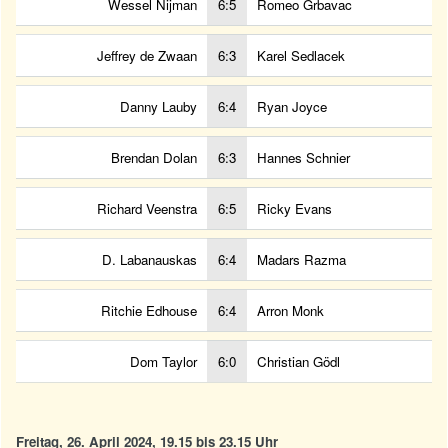
Wessel Nijman
6:5
Romeo Grbavac
Jeffrey de Zwaan
6:3
Karel Sedlacek
Danny Lauby
6:4
Ryan Joyce
Brendan Dolan
6:3
Hannes Schnier
Richard Veenstra
6:5
Ricky Evans
D. Labanauskas
6:4
Madars Razma
Ritchie Edhouse
6:4
Arron Monk
Dom Taylor
6:0
Christian Gödl
Freitag, 26. April 2024, 19.15 bis 23.15 Uhr