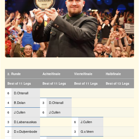
2. Runde
Achtelfinale
Viertelfinale
Halbfinale
Best of 11 Legs
Best of 11 Legs
Best of 11 Legs
Best of 13 Legs
6
D.Chisnall
4
B.Dolan
3
D.Chisnall
6
J.Cullen
6
J.Cullen
3
D.Labanauskas
6
J.Cullen
2
D.v.Duijvenbode
3
G.v.Veen