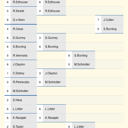
6
R.Edhouse
6
R.Edhouse
5
R.Searle
4
R.Edhouse
6
G.v.Veen
7
J.Cullen
4
R.Cross
5
S.Bunting
6
D.Gurney
3
D.Gurney
6
S.Bunting
6
S.Bunting
5
R.Veenstra
6
S.Bunting
6
J.Clayton
5
M.Schindler
1
C.Dobey
3
J.Clayton
0
R.Pietreczko
6
M.Schindler
6
M.Schindler
2
D.Heta
6
L.Littler
6
L.Littler
6
K.Ratajski
3
K.Ratajski
2
D.Taylor
6
L.Littler