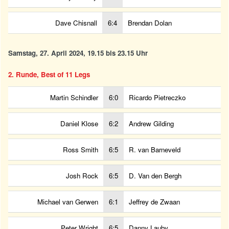
Dave Chisnall
6:4
Brendan Dolan
Samstag, 27. April 2024, 19.15 bis 23.15 Uhr
2. Runde, Best of 11 Legs
Martin Schindler
6:0
Ricardo Pietreczko
Daniel Klose
6:2
Andrew Gilding
Ross Smith
6:5
R. van Barneveld
Josh Rock
6:5
D. Van den Bergh
Michael van Gerwen
6:1
Jeffrey de Zwaan
Peter Wright
6:5
Danny Lauby