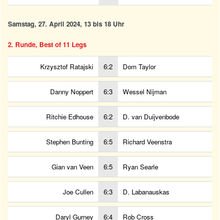
Samstag, 27. April 2024, 13 bis 18 Uhr
2. Runde, Best of 11 Legs
Krzysztof Ratajski
6:2
Dom Taylor
Danny Noppert
6:3
Wessel Nijman
Ritchie Edhouse
6:2
D. van Duijvenbode
Stephen Bunting
6:5
Richard Veenstra
Gian van Veen
6:5
Ryan Searle
Joe Cullen
6:3
D. Labanauskas
Daryl Gurney
6:4
Rob Cross