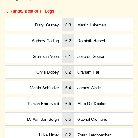
1. Runde, Best of 11 Legs
Daryl Gurney
6:3
Martin Lukeman
Andrew Gilding
6:2
Dominik Haberl
Gian van Veen
6:1
José de Sousa
Chris Dobey
6:2
Graham Hall
Martin Schindler
6:4
James Wade
R. van Barneveld
6:5
Mike De Decker
D. Van den Bergh
6:5
Gabriel Clemens
Luke Littler
6:2
Zoran Lerchbacher