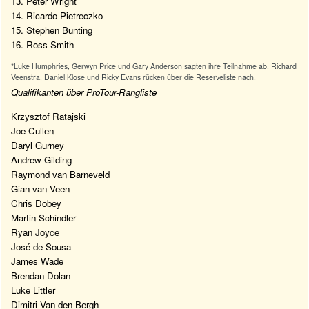
13. Peter Wright
14. Ricardo Pietreczko
15. Stephen Bunting
16. Ross Smith
*Luke Humphries, Gerwyn Price und Gary Anderson sagten ihre Teilnahme ab. Richard
Veenstra, Daniel Klose und Ricky Evans rücken über die Reserveliste nach.
Qualifikanten über ProTour-Rangliste
Krzysztof Ratajski
Joe Cullen
Daryl Gurney
Andrew Gilding
Raymond van Barneveld
Gian van Veen
Chris Dobey
Martin Schindler
Ryan Joyce
José de Sousa
James Wade
Brendan Dolan
Luke Littler
Dimitri Van den Bergh