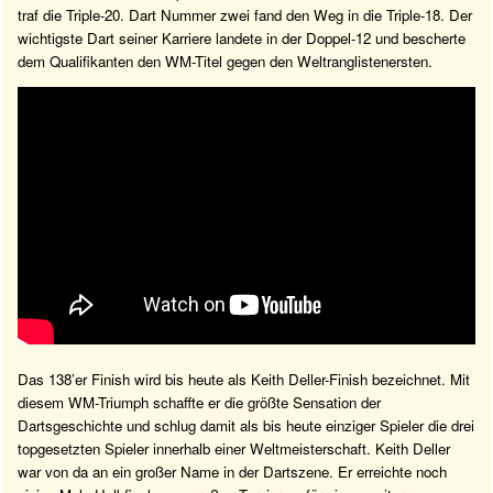
traf die Triple-20. Dart Nummer zwei fand den Weg in die Triple-18. Der
wichtigste Dart seiner Karriere landete in der Doppel-12 und bescherte
dem Qualifikanten den WM-Titel gegen den Weltranglistenersten.
Das 138’er Finish wird bis heute als Keith Deller-Finish bezeichnet. Mit
diesem WM-Triumph schaffte er die größte Sensation der
Dartsgeschichte und schlug damit als bis heute einziger Spieler die drei
topgesetzten Spieler innerhalb einer Weltmeisterschaft. Keith Deller
war von da an ein großer Name in der Dartszene. Er erreichte noch