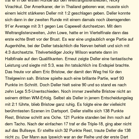
Virachkul. Der Amerikaner, der in Thailand geboren war, musste sich
einem leicht stärkeren Deller mit 1:2 geschlagen geben. Deller konnte
sich dann in der zweiten Runde mit einem damals noch überragenden
91’er Average mit 3:1 gegen Les Capewell durchsetzen. Mit dem
Weltranglistenzweiten, John Lowe, hatte er im Viertelfinale dann das
erste echte Brett vor der Brust. Es war eine unglaublich enge Partie auf
Augenhöhe, bei der Deller tatsächlich die Nerven behielt und sich mit
4:3 durchsetzte. Titelverteidiger Jocky Wilson wartete dann im
Halbfinale auf den Qualifikanten. Erneut zeigte Deller eine fantastische
Leistung und siegte mit 5:3, was ihn tatsächlich ins Endspiel brachte.
Das freute vor allem Eric Bristow, der damit den Weg frei für den
Titelgewinn sah. Bristow spielte auch eine brillante Partie, warf 93
Punkte im Schnitt. Doch Deller hielt seine 90 und so stand es nach
zehn Legs 5:5-Unentschieden. Noch immer zweifelte Bristow nicht an
seinem dritten WM-Erfolg. Selbst als Deller in jenem Entscheidungsleg
mit 2:1 führte, blieb Bristow ganz ruhig. Es folgte eine der vielleicht
berühmtesten Szenen im Dartsport. Deller stellte sich 138 Punkte
Rest, Bristow schritt ans Oche. 121 Punkte standen bei ihm noch auf
dem Tacho. Nach der einfachen 17 traf er die Triple-18, ging aber nicht
auf das Bullseye. Er stellte sich 32 Punkte Rest, traute Deller die 138
nicht zu. Der Mann aus Ipswich war an der Reihe und der erste Dart