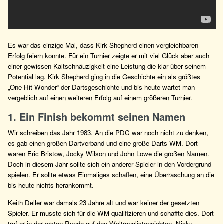
Es war das einzige Mal, dass Kirk Shepherd einen vergleichbaren
Erfolg feiern konnte. Für ein Turnier zeigte er mit viel Glück aber auch
einer gewissen Kaltschnäuzigkeit eine Leistung die klar über seinem
Potential lag. Kirk Shepherd ging in die Geschichte ein als größtes
„One-Hit-Wonder“ der Dartsgeschichte und bis heute wartet man
vergeblich auf einen weiteren Erfolg auf einem größeren Turnier.
1. Ein Finish bekommt seinen Namen
Wir schreiben das Jahr 1983. An die PDC war noch nicht zu denken,
es gab einen großen Dartverband und eine große Darts-WM. Dort
waren Eric Bristow, Jocky Wilson und John Lowe die großen Namen.
Doch in diesem Jahr sollte sich ein anderer Spieler in den Vordergrund
spielen. Er sollte etwas Einmaliges schaffen, eine Überraschung an die
bis heute nichts herankommt.
Keith Deller war damals 23 Jahre alt und war keiner der gesetzten
Spieler. Er musste sich für die WM qualifizieren und schaffte dies. Dort
traf er in der ersten Runde auf den Weltranglistensiebten, Nicky