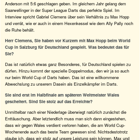
Anderson mit 5:6 geschlagen geben. Im gleichem Jahr gelang dem
Saarwellinger in der Super League Darts das perfekte Spiel. Im
Interview spricht Gabriel Clemens über sein Verhältnis zu Max Hopp
und verrät, wie er auch in einem Hexenkessel wie dem Ally Pally noch
die Ruhe behält.
Herr Clemens, Sie haben vor Kurzem mit Max Hopp beim World
Cup in Salzburg für Deutschland gespielt. Was bedeutet das für
Sie?
Das ist natürlich etwas ganz Besonderes, für Deutschland spielen zu
dürfen. Hinzu kommt der spezielle Doppelmodus, den wir ja so auch
nur beim World Cup of Darts haben. Das ist eine willkommene
Abwechslung zu unserem Dasein als Einzelkämpfer im Darts.
Sie sind erst im Halbfinale am späteren Weltmeister Wales
gescheitert. Sind Sie stolz auf das Erreichte?
Unmittelbar nach einer Niederlage überwiegt natürlich zunächst die
Enttäuschung. Aber letztendlich muss man sich dann eingestehen,
dass wir gegen Wales verdient verloren haben, die am World Cup-
Wochenende auch das beste Team gewesen sind. Nichtsdestotrotz
glaube ich, dass wir stolz auf unsere Leistung sein können. Max und