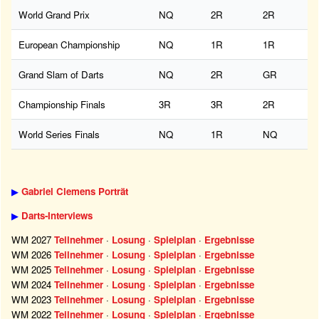
World Grand Prix
NQ
2R
2R
European Championship
NQ
1R
1R
Grand Slam of Darts
NQ
2R
GR
Championship Finals
3R
3R
2R
World Series Finals
NQ
1R
NQ
▶
Gabriel Clemens Porträt
▶
Darts-Interviews
WM 2027
Teilnehmer
·
Losung
·
Spielplan
·
Ergebnisse
WM 2026
Teilnehmer
·
Losung
·
Spielplan
·
Ergebnisse
WM 2025
Teilnehmer
·
Losung
·
Spielplan
·
Ergebnisse
WM 2024
Teilnehmer
·
Losung
·
Spielplan
·
Ergebnisse
WM 2023
Teilnehmer
·
Losung
·
Spielplan
·
Ergebnisse
WM 2022
Teilnehmer
·
Losung
·
Spielplan
·
Ergebnisse