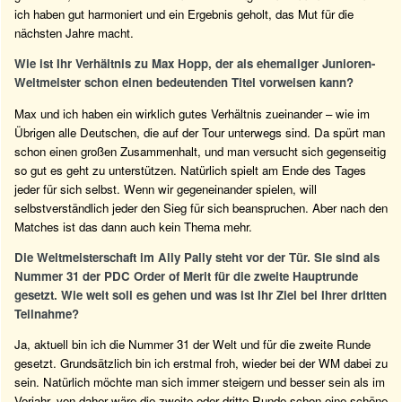
ich haben gut harmoniert und ein Ergebnis geholt, das Mut für die
nächsten Jahre macht.
Wie ist Ihr Verhältnis zu Max Hopp, der als ehemaliger Junioren-
Weltmeister schon einen bedeutenden Titel vorweisen kann?
Max und ich haben ein wirklich gutes Verhältnis zueinander – wie im
Übrigen alle Deutschen, die auf der Tour unterwegs sind. Da spürt man
schon einen großen Zusammenhalt, und man versucht sich gegenseitig
so gut es geht zu unterstützen. Natürlich spielt am Ende des Tages
jeder für sich selbst. Wenn wir gegeneinander spielen, will
selbstverständlich jeder den Sieg für sich beanspruchen. Aber nach den
Matches ist das dann auch kein Thema mehr.
Die Weltmeisterschaft im Ally Pally steht vor der Tür. Sie sind als
Nummer 31 der PDC Order of Merit für die zweite Hauptrunde
gesetzt. Wie weit soll es gehen und was ist Ihr Ziel bei Ihrer dritten
Teilnahme?
Ja, aktuell bin ich die Nummer 31 der Welt und für die zweite Runde
gesetzt. Grundsätzlich bin ich erstmal froh, wieder bei der WM dabei zu
sein. Natürlich möchte man sich immer steigern und besser sein als im
Vorjahr, von daher wäre die zweite oder dritte Runde schon eine schöne