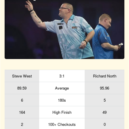
Steve West
3:1
Richard North
89.59
Average
95.96
6
180s
5
164
High Finish
49
2
100+ Checkouts
0