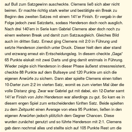
auf Bull zum Satzgewinn auscheckte. Clemens ließ sich aber nicht
beirren. Er machte richtig stark weiter und bestätigte ein Break zu
Beginn des zweiten Satzes mit einem 141’er Finish. Er vergab in der
Folge jedoch zwei Satzdarts, sodass Henderson doch noch ausglich.
Nach drei 140’ern in Serie kam Gabriel Clemens aber doch noch zu
einem weiteren Break und damit zum Satzausgleich. Gleiches Bild
auch im dritten Satz. Erneut ging Clemens mit 2:0 in Führung und
setzte Henderson ziemlich unter Druck. Dieser hielt dem aber stand
und erzwang erneut ein Entscheidungsleg. In diesem checkte „Gaga“
65 Punkte eiskalt mit zwei Darts und ging damit erstmals in Führung.
Wieder zeigte sich Henderson in dieser Phase äußerst stressresistent,
checkte 88 Punkte auf dem Bullseye und 120 Punkte um sich die
eigenen Anwürfe zu sichern. Dann aber spielte Clemens einen tollen
10-Darter zum 2:2 im vierten Satz, womit es zum vierten Mal über die
volle Distanz ging. Zwar war Gabriel gut mit dabei, ein 12-Darter samt
141’er Finish von John Henderson war allerdings zu gut. So kam es in
diesem engen Spiel zum entscheidenden fünften Satz. Beide spielten
zu dem Zeitpunkt einen Average von etwa 95 Punkten, ließen in den
eigenen Anwürfen jedoch plötzlich dem Gegner Chancen. Diese
wurden zunächst genutzt und so führte Henderson mit 2:1. Clemens
gab dann nochmal alles und stellte sich auf 105 Punkte Rest um die