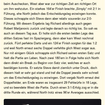
beim Auschecken, West aber war zur richtigen Zeit am richtigen Ort
um ihm wehzutun. Ein starkes 164’er Finish brachte „Simply“ mit 2:1 in
Führung, ehe North jedoch das Entscheidungsleg erzwingen konnte.
Dieses schnappte sich Steve dann aber relativ souverän zur 2:0-
Führung. Mit diesem Ergebnis lag Richard allerdings auch gegen
Robert Marijanovic zurück und legte danach so richtig los. So sah es
auch an diesem Tag aus. Er holte sich die ersten beiden Legs des
dritten Satzes fast im Spaziergang, dann aber kam West nochmal
zurück. Fünf perfekte Darts und ein 124’er Finish sorgten für das 1:2
und weil North erneut sechs Doppel verfehlte glich West sogar aus.
Nur mit einigem Glück schnappte sich Richard seinen ersten Satz und
hielt die Partie am Leben. Nach zwei 180’ern in Folge holte sich North
dann direkt ein Break zu Beginn von Satz vier, welches er auch
bestätigen konnte. Er setzte Steve damit ziemlich unter Druck, doch
diesem hielt er sehr gut stand und traf die Doppel jeweils sehr schnell
um das Entscheidungsleg zu erzwingen. Dort vergab North erneut drei
Doppelfelder, am Ende waren es insgesamt 29 Fehlwürfe in 18 Legs,
und so beendete West die Partie. Durch einen 3:1-Erfolg zog er in die
dritte Runde ein, während North trotz eines 96’er Averages ausschied.