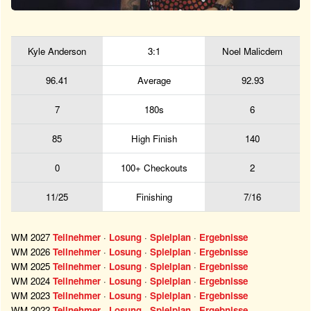
Kyle Anderson
3:1
Noel Malicdem
96.41
Average
92.93
7
180s
6
85
High Finish
140
0
100+ Checkouts
2
11/25
Finishing
7/16
WM 2027
Teilnehmer
·
Losung
·
Spielplan
·
Ergebnisse
WM 2026
Teilnehmer
·
Losung
·
Spielplan
·
Ergebnisse
WM 2025
Teilnehmer
·
Losung
·
Spielplan
·
Ergebnisse
WM 2024
Teilnehmer
·
Losung
·
Spielplan
·
Ergebnisse
WM 2023
Teilnehmer
·
Losung
·
Spielplan
·
Ergebnisse
WM 2022
Teilnehmer
·
Losung
·
Spielplan
·
Ergebnisse