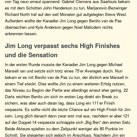
von Tag neun erneut spannend. Gabriel Clemens aus Saarlouis bekam
es mit dem Schotten John Henderson zu tun. Marijanovic-Bezwinger
Richard North traf auf den seit Monaten gut aufgelegten Steve West.
Außerdem wollte der Kanadier Jim Long gegen Benito van de Pas
überraschen und Kyle Anderson gegen Noel Malicdem nichts
anbrennen lassen.
Jim Long verpasst sechs High Finishes
und die Sensation
In der ersten Runde musste der Kanadier Jim Long gegen Michael
Mansell ran und setzte sich trotz eines 75’er Averages durch. Nun
bekam er es mit Benito van de Pas zu tun, der ähnlich wie Mansell in
einem Tief steckt. Dies wollte Jim zu einem weiteren Erfolg nutzen,
das Niveau zu Beginn der Partie war allerdings erneut eher gering. 22
Darts reichten Benito um sich im ersten Leg direkt ein Break zu
sichern, was aber auch daran lag, dass Long ein 111’er Finish
verpasste. Es sollte nicht die letzte Chance auf ein High Finish für Jim
sein. Long glich danach dann zwar erst mal aus, nachdem er aber 121
auf der Doppel-14 verpasste schnappte sich „Big Ben“ den ersten Satz.
Beide Akteure spielten zu dem Zeitpunkt weniger als 80 Punkte im
Schnitt. Sie steigerten sich jedoch im Anschluss. Nachdem Jim ein