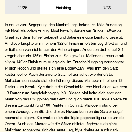
11/26
Finishing
7/36
In der letzten Begegnung des Nachmittags bekam es Kyle Anderson
mit Noel Malicdem zu tun, Noel hatte in der ersten Runde Jeffrey de
Graaf aus dem Turnier gekegelt und dabei eine gute Leistung gezeigt.
An diese knüpfte er mit einem 122’er Finish im ersten Leg direkt an und
er ließ sich von nichts aus der Ruhe bringen. Anderson drehte auf 2:1,
vergab aber ein 136’er Finish zum Satzgewinn. Malicdem konterte mit
einem 140’er Finish zum Ausgleich. Im Entscheidungsleg verrechnete
er sich jedoch und stellte sich eine Bogey-Zahl, was ihm den Satz
kosten sollte. Auch der zweite Satz lief zunächst wie der erste.
Malicdem schnappte sich die Führung, dieses Mal aber mit einem 13-
Darter zum Break. Kyle drehte die Geschichte, ehe Noel einen weiteren
13-Darter zum Ausgleich folgen ließ. Dieses Mal holte sich aber der
Mann von den Philippinen den Satz und glich damit aus. Kyle spielte zu
diesem Zeitpunkt rund 100 Punkte im Schnitt, Malicdem stand bei
einem Average von 96. Und dieses Niveau konnten die Spieler sogar
nochmal steigern. Sie warfen sich die Triple gegenseitig nur so um die
Ohren. Auch das Muster wie die Sätze abliefen änderte sich nicht.
Malicdem schnappte sich das erste Leg, Kyle drehte es auch dank