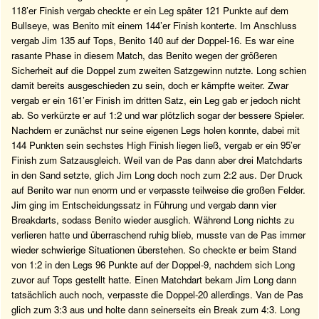
118’er Finish vergab checkte er ein Leg später 121 Punkte auf dem
Bullseye, was Benito mit einem 144’er Finish konterte. Im Anschluss
vergab Jim 135 auf Tops, Benito 140 auf der Doppel-16. Es war eine
rasante Phase in diesem Match, das Benito wegen der größeren
Sicherheit auf die Doppel zum zweiten Satzgewinn nutzte. Long schien
damit bereits ausgeschieden zu sein, doch er kämpfte weiter. Zwar
vergab er ein 161’er Finish im dritten Satz, ein Leg gab er jedoch nicht
ab. So verkürzte er auf 1:2 und war plötzlich sogar der bessere Spieler.
Nachdem er zunächst nur seine eigenen Legs holen konnte, dabei mit
144 Punkten sein sechstes High Finish liegen ließ, vergab er ein 95’er
Finish zum Satzausgleich. Weil van de Pas dann aber drei Matchdarts
in den Sand setzte, glich Jim Long doch noch zum 2:2 aus. Der Druck
auf Benito war nun enorm und er verpasste teilweise die großen Felder.
Jim ging im Entscheidungssatz in Führung und vergab dann vier
Breakdarts, sodass Benito wieder ausglich. Während Long nichts zu
verlieren hatte und überraschend ruhig blieb, musste van de Pas immer
wieder schwierige Situationen überstehen. So checkte er beim Stand
von 1:2 in den Legs 96 Punkte auf der Doppel-9, nachdem sich Long
zuvor auf Tops gestellt hatte. Einen Matchdart bekam Jim Long dann
tatsächlich auch noch, verpasste die Doppel-20 allerdings. Van de Pas
glich zum 3:3 aus und holte dann seinerseits ein Break zum 4:3. Long