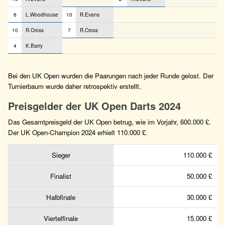
6
L.Woodhouse
10
R.Evans
10
R.Cross
7
R.Cross
4
K.Barry
Bei den UK Open wurden die Paarungen nach jeder Runde gelost. Der
Turnierbaum wurde daher retrospektiv erstellt.
Preisgelder der UK Open Darts 2024
Das Gesamtpreisgeld der UK Open betrug, wie im Vorjahr, 600.000 £.
Der UK Open-Champion 2024 erhielt 110.000 £.
Sieger
110.000 £
Finalist
50.000 £
Halbfinale
30.000 £
Viertelfinale
15.000 £