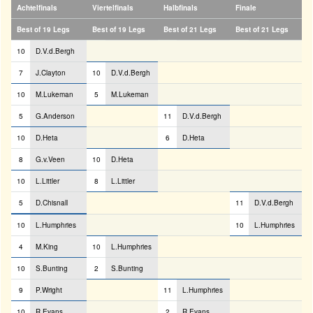
Achtelfinals
Viertelfinals
Halbfinals
Finale
Best of 19 Legs
Best of 19 Legs
Best of 21 Legs
Best of 21 Legs
10
D.V.d.Bergh
7
J.Clayton
10
D.V.d.Bergh
10
M.Lukeman
5
M.Lukeman
5
G.Anderson
11
D.V.d.Bergh
10
D.Heta
6
D.Heta
8
G.v.Veen
10
D.Heta
10
L.Littler
8
L.Littler
5
D.Chisnall
11
D.V.d.Bergh
10
L.Humphries
10
L.Humphries
4
M.King
10
L.Humphries
10
S.Bunting
2
S.Bunting
9
P.Wright
11
L.Humphries
10
R.Evans
2
R.Evans