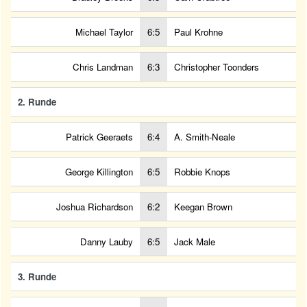
Michael Taylor
6:5
Paul Krohne
Chris Landman
6:3
Christopher Toonders
2. Runde
Patrick Geeraets
6:4
A. Smith-Neale
George Killington
6:5
Robbie Knops
Joshua Richardson
6:2
Keegan Brown
Danny Lauby
6:5
Jack Male
3. Runde