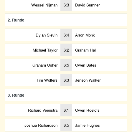
Wessel Nijman
6:3
David Sumner
2. Runde
Dylan Slevin
6:4
Arron Monk
Michael Taylor
6:2
Graham Hall
Graham Usher
6:5
Owen Bates
Tim Wolters
6:3
Jenson Walker
3. Runde
Richard Veenstra
6:1
Owen Roelofs
Joshua Richardson
6:5
Jamie Hughes