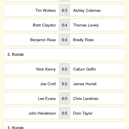
Tim Wolters
6:3
Ashley Coleman
Brett Claydon
6:4
Thomas Lovely
Benjamin Reus
6:4
Bradly Roes
2. Runde
Nick Kenny
6:2
Callum Goffin
Joe Croft
6:2
James Hurrell
Lee Evans
6:0
Chris Landman
John Henderson
6:5
Dom Taylor
3. Runde