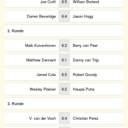
Joe Croft
6:5
William Borland
Darren Beveridge
6:4
Jason Hogg
2. Runde
Maik Kuivenhoven
6:2
Berry van Peer
Matthew Dennant
6:1
Danny van Trijp
Jarred Cole
6:5
Robert Grundy
Wesley Plaisier
6:2
Haupai Puha
3. Runde
V. van der Voort
6:4
Christian Perez