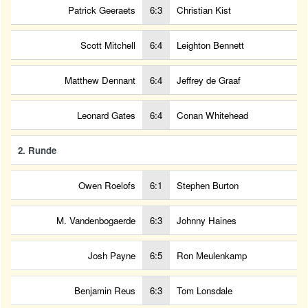
Patrick Geeraets
6:3
Christian Kist
Scott Mitchell
6:4
Leighton Bennett
Matthew Dennant
6:4
Jeffrey de Graaf
Leonard Gates
6:4
Conan Whitehead
2. Runde
Owen Roelofs
6:1
Stephen Burton
M. Vandenbogaerde
6:3
Johnny Haines
Josh Payne
6:5
Ron Meulenkamp
Benjamin Reus
6:3
Tom Lonsdale