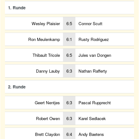
1. Runde
Wesley Plaisier
6:5
Connor Scutt
Ron Meulenkamp
6:1
Rusty Rodriguez
Thibault Tricole
6:5
Jules van Dongen
Danny Lauby
6:3
Nathan Rafferty
2. Runde
Geert Nentjes
6:3
Pascal Rupprecht
Robert Owen
6:3
Karel Sedlacek
Brett Claydon
6:4
Andy Baetens