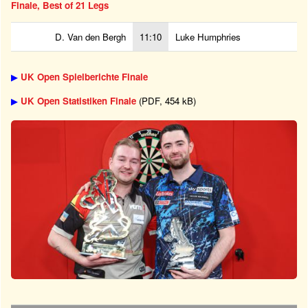
Finale, Best of 21 Legs
D. Van den Bergh
11:10
Luke Humphries
▶
UK Open Spielberichte Finale
▶
UK Open Statistiken Finale
(PDF, 454 kB)