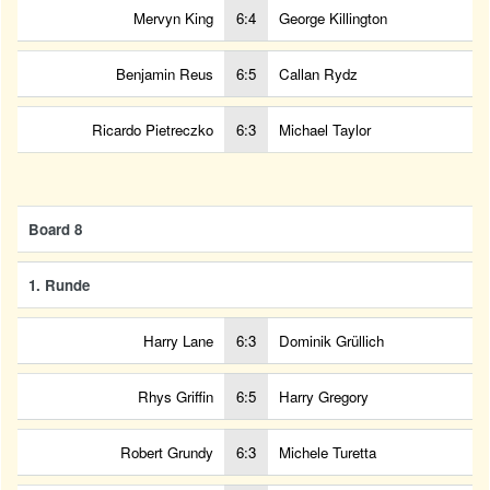
Mervyn King
6:4
George Killington
Benjamin Reus
6:5
Callan Rydz
Ricardo Pietreczko
6:3
Michael Taylor
Board 8
1. Runde
Harry Lane
6:3
Dominik Grüllich
Rhys Griffin
6:5
Harry Gregory
Robert Grundy
6:3
Michele Turetta