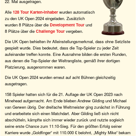
22. Mal ausgetragen.
Alle
128 Tour Karten-Inhaber
wurden automatisch
zu den UK Open 2024 eingeladen. Zusätzlich
wurden 8 Plätze über die
Development Tour
und
8 Plätze über die
Challenge Tour
vergeben.
Die UK Open behielten ihr Alleinstellungsmerkmal, dass ohne Setzliste
gespielt wurde. Dies bedeutet, dass die Top-Spieler zu jeder Zeit
aufeinander treffen konnte. Eine Ausnahme bilden die ersten Runden,
aus denen die Top-Spieler der Weltrangliste, gemäß ihrer dortigen
Platzierung, ausgenommen waren.
Die UK Open 2024 wurden erneut auf acht Bühnen gleichzeitig
ausgetragen.
158 Spieler hatten sich für die 21. Auflage der UK Open 2023 nach
Minehead aufgemacht. Am Ende blieben Andrew Gilding und Michael
van Gerwen übrig. Der dreifache Weltmeister ging zunächst in Führung
und erarbeitete sich einen Matchdart. Aber Gilding ließ sich nicht
abschütteln, kämpfte sich immer wieder zurück und nutzte sogleich
seine erste Chance zum 11:10-Sieg. Für den größten Erfolg seiner
Karriere wurde „Goldfinger“ mit 110.000 £ belohnt, „Mighty Mike“ bekam