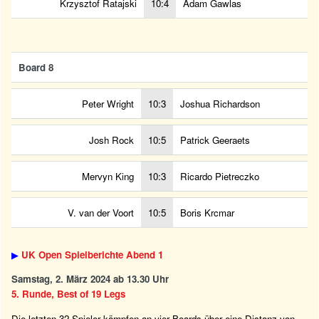
Krzysztof Ratajski
10:4
Adam Gawlas
Board 8
Peter Wright
10:3
Joshua Richardson
Josh Rock
10:5
Patrick Geeraets
Mervyn King
10:3
Ricardo Pietreczko
V. van der Voort
10:5
Boris Krcmar
▶
UK Open Spielberichte Abend 1
Samstag, 2. März 2024 ab 13.30 Uhr
5. Runde, Best of 19 Legs
Die letzten 32 Spieler kämpfen an vier Boards über eine Distanz von