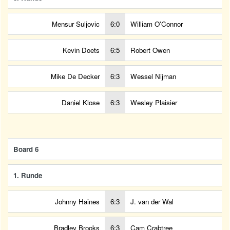
Mensur Suljovic
6:0
William O'Connor
Kevin Doets
6:5
Robert Owen
Mike De Decker
6:3
Wessel Nijman
Daniel Klose
6:3
Wesley Plaisier
Board 6
1. Runde
Johnny Haines
6:3
J. van der Wal
Bradley Brooks
6:3
Cam Crabtree