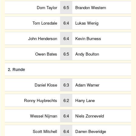
Dom Taylor
6:5
Brandon Western
Tom Lonsdale
6:4
Lukas Wenig
John Henderson
6:4
Kevin Burness
Owen Bates
6:5
Andy Boulton
2. Runde
Daniel Klose
6:3
Adam Warner
Ronny Huybrechts
6:2
Harry Lane
Wessel Nijman
6:4
Niels Zonneveld
Scott Mitchell
6:4
Darren Beveridge