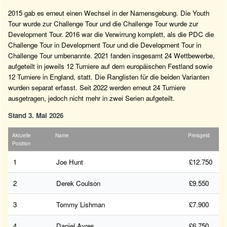
2015 gab es erneut einen Wechsel in der Namensgebung. Die Youth
Tour wurde zur Challenge Tour und die Challenge Tour wurde zur
Development Tour. 2016 war die Verwirrung komplett, als die PDC die
Challenge Tour in Development Tour und die Development Tour in
Challenge Tour umbenannte. 2021 fanden insgesamt 24 Wettbewerbe,
aufgeteilt in jeweils 12 Turniere auf dem europäischen Festland sowie
12 Turniere in England, statt. Die Ranglisten für die beiden Varianten
wurden separat erfasst. Seit 2022 werden erneut 24 Turniere
ausgetragen, jedoch nicht mehr in zwei Serien aufgeteilt.
Stand 3. Mai 2026
Aktuelle
Name
Preisgeld
Position
1
Joe Hunt
£12.750
2
Derek Coulson
£9.550
3
Tommy Lishman
£7.900
4
Daniel Ayres
£6.750