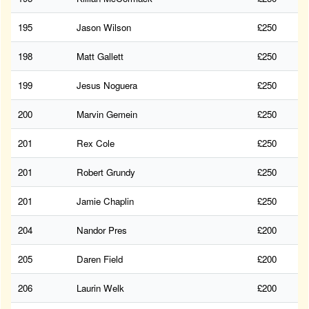
195
Jason Wilson
£250
198
Matt Gallett
£250
199
Jesus Noguera
£250
200
Marvin Gemein
£250
201
Rex Cole
£250
201
Robert Grundy
£250
201
Jamie Chaplin
£250
204
Nandor Pres
£200
205
Daren Field
£200
206
Laurin Welk
£200