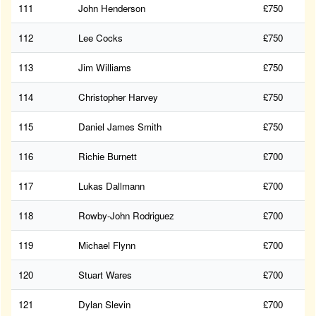
111
John Henderson
£750
112
Lee Cocks
£750
113
Jim Williams
£750
114
Christopher Harvey
£750
115
Daniel James Smith
£750
116
Richie Burnett
£700
117
Lukas Dallmann
£700
118
Rowby-John Rodriguez
£700
119
Michael Flynn
£700
120
Stuart Wares
£700
121
Dylan Slevin
£700