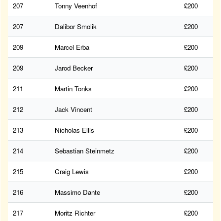
207
Tonny Veenhof
£200
207
Dalibor Smolik
£200
209
Marcel Erba
£200
209
Jarod Becker
£200
211
Martin Tonks
£200
212
Jack Vincent
£200
213
Nicholas Ellis
£200
214
Sebastian Steinmetz
£200
215
Craig Lewis
£200
216
Massimo Dante
£200
217
Moritz Richter
£200