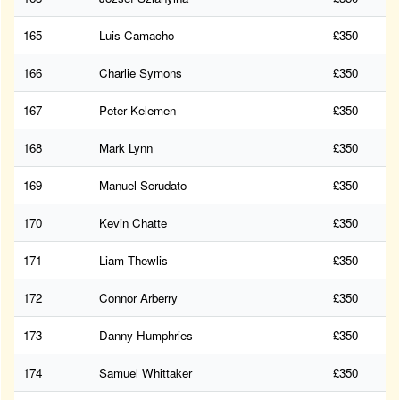
165
Luis Camacho
£350
166
Charlie Symons
£350
167
Peter Kelemen
£350
168
Mark Lynn
£350
169
Manuel Scrudato
£350
170
Kevin Chatte
£350
171
Liam Thewlis
£350
172
Connor Arberry
£350
173
Danny Humphries
£350
174
Samuel Whittaker
£350