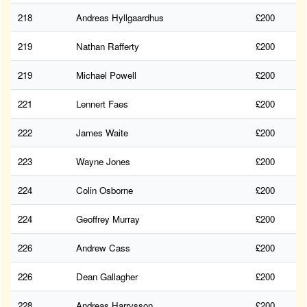
218
Andreas Hyllgaardhus
£200
219
Nathan Rafferty
£200
219
Michael Powell
£200
221
Lennert Faes
£200
222
James Waite
£200
223
Wayne Jones
£200
224
Colin Osborne
£200
224
Geoffrey Murray
£200
226
Andrew Cass
£200
226
Dean Gallagher
£200
228
Andreas Harrysson
£200