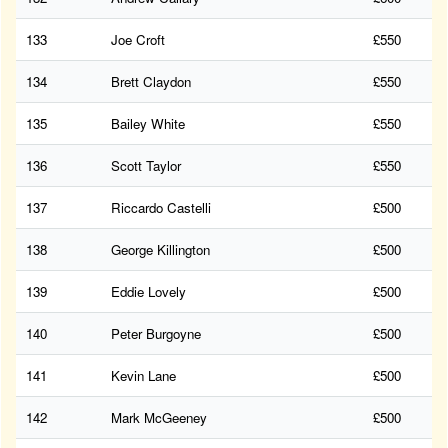
133
Joe Croft
£550
134
Brett Claydon
£550
135
Bailey White
£550
136
Scott Taylor
£550
137
Riccardo Castelli
£500
138
George Killington
£500
139
Eddie Lovely
£500
140
Peter Burgoyne
£500
141
Kevin Lane
£500
142
Mark McGeeney
£500