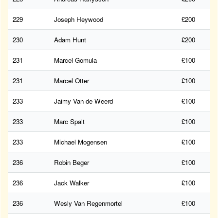
229
Joseph Heywood
£200
230
Adam Hunt
£200
231
Marcel Gomula
£100
231
Marcel Otter
£100
233
Jaimy Van de Weerd
£100
233
Marc Spalt
£100
233
Michael Mogensen
£100
236
Robin Beger
£100
236
Jack Walker
£100
236
Wesly Van Regenmortel
£100