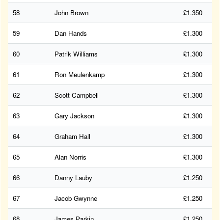
58
John Brown
£1.350
59
Dan Hands
£1.300
60
Patrik Williams
£1.300
61
Ron Meulenkamp
£1.300
62
Scott Campbell
£1.300
63
Gary Jackson
£1.300
64
Graham Hall
£1.300
65
Alan Norris
£1.300
66
Danny Lauby
£1.250
67
Jacob Gwynne
£1.250
68
James Parkin
£1.250