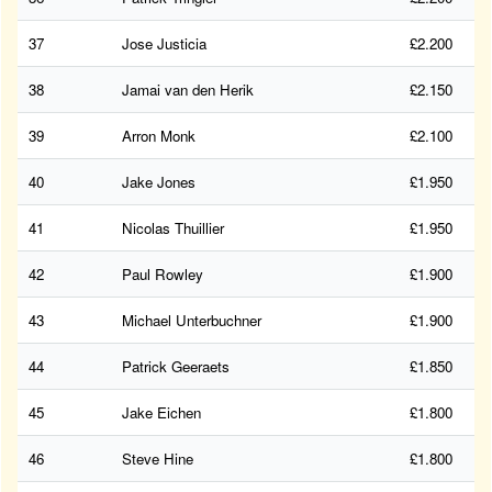
37
Jose Justicia
£2.200
38
Jamai van den Herik
£2.150
39
Arron Monk
£2.100
40
Jake Jones
£1.950
41
Nicolas Thuillier
£1.950
42
Paul Rowley
£1.900
43
Michael Unterbuchner
£1.900
44
Patrick Geeraets
£1.850
45
Jake Eichen
£1.800
46
Steve Hine
£1.800