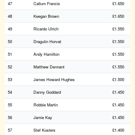
47
Callum Francis
£1.650
48
Keegan Brown
£1.650
49
Ricardo Ulrich
£1.550
50
Dragutin Horvat
£1.550
51
Andy Hamilton
£1.550
52
Matthew Dennant
£1.550
53
James Howard Hughes
£1.500
54
Danny Goddard
£1.450
55
Robbie Martin
£1.450
56
Jamie Kay
£1.450
57
Stef Kosters
£1.400