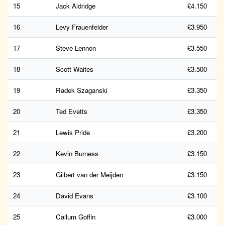
15
Jack Aldridge
£4.150
16
Levy Frauenfelder
£3.950
17
Steve Lennon
£3.550
18
Scott Waites
£3.500
19
Radek Szaganski
£3.350
20
Ted Evetts
£3.350
21
Lewis Pride
£3.200
22
Kevin Burness
£3.150
23
Gilbert van der Meijden
£3.150
24
David Evans
£3.100
25
Callum Goffin
£3.000