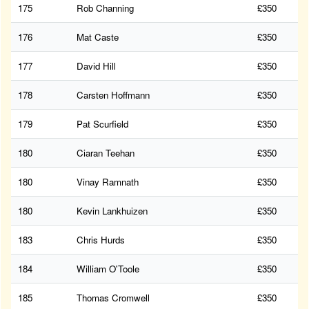
175
Rob Channing
£350
176
Mat Caste
£350
177
David Hill
£350
178
Carsten Hoffmann
£350
179
Pat Scurfield
£350
180
Ciaran Teehan
£350
180
Vinay Ramnath
£350
180
Kevin Lankhuizen
£350
183
Chris Hurds
£350
184
William O'Toole
£350
185
Thomas Cromwell
£350