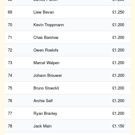
69
Llew Bevan
£1.250
70
Kevin Troppmann
£1.200
71
Chas Barstow
£1.200
72
Owen Roelofs
£1.200
73
Marcel Walpen
£1.200
74
Johann Brouwer
£1.200
75
Bruno Stoeckli
£1.200
76
Archie Self
£1.200
77
Ryan Branley
£1.200
78
Jack Main
£1.150