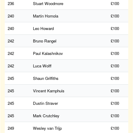
236
Stuart Woodmore
£100
240
Martin Homola
£100
240
Leo Howard
£100
242
Bruno Rangel
£100
242
Paul Kalashnikov
£100
242
Luca Wolff
£100
245
Shaun Griffiths
£100
245
Vincent Kamphuis
£100
245
Dustin Straver
£100
245
Mark Crutchley
£100
249
Wesley van Trijp
£100