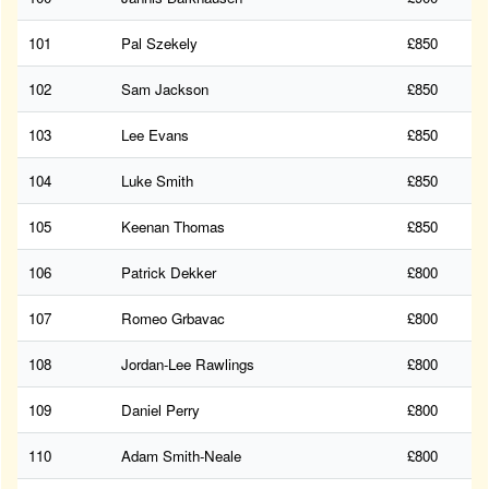
101
Pal Szekely
£850
102
Sam Jackson
£850
103
Lee Evans
£850
104
Luke Smith
£850
105
Keenan Thomas
£850
106
Patrick Dekker
£800
107
Romeo Grbavac
£800
108
Jordan-Lee Rawlings
£800
109
Daniel Perry
£800
110
Adam Smith-Neale
£800