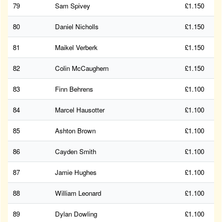
79
Sam Spivey
£1.150
80
Daniel Nicholls
£1.150
81
Maikel Verberk
£1.150
82
Colin McCaughern
£1.150
83
Finn Behrens
£1.100
84
Marcel Hausotter
£1.100
85
Ashton Brown
£1.100
86
Cayden Smith
£1.100
87
Jamie Hughes
£1.100
88
William Leonard
£1.100
89
Dylan Dowling
£1.100