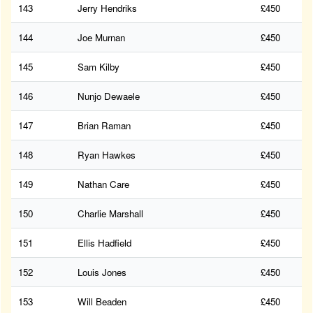
143
Jerry Hendriks
£450
144
Joe Murnan
£450
145
Sam Kilby
£450
146
Nunjo Dewaele
£450
147
Brian Raman
£450
148
Ryan Hawkes
£450
149
Nathan Care
£450
150
Charlie Marshall
£450
151
Ellis Hadfield
£450
152
Louis Jones
£450
153
Will Beaden
£450