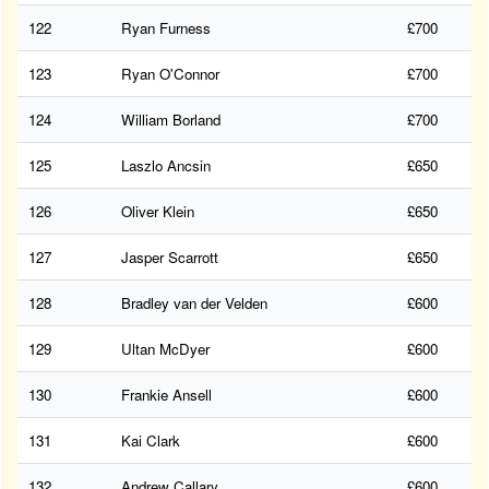
122
Ryan Furness
£700
123
Ryan O'Connor
£700
124
William Borland
£700
125
Laszlo Ancsin
£650
126
Oliver Klein
£650
127
Jasper Scarrott
£650
128
Bradley van der Velden
£600
129
Ultan McDyer
£600
130
Frankie Ansell
£600
131
Kai Clark
£600
132
Andrew Callary
£600