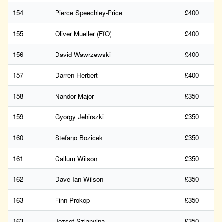
154
Pierce Speechley-Price
£400
155
Oliver Mueller (FfO)
£400
156
David Wawrzewski
£400
157
Darren Herbert
£400
158
Nandor Major
£350
159
Gyorgy Jehirszki
£350
160
Stefano Bozicek
£350
161
Callum Wilson
£350
162
Dave Ian Wilson
£350
163
Finn Prokop
£350
163
Jozsef Szlanyina
£350