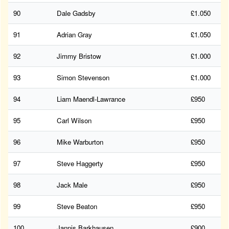
90
Dale Gadsby
£1.050
91
Adrian Gray
£1.050
92
Jimmy Bristow
£1.000
93
Simon Stevenson
£1.000
94
Liam Maendl-Lawrance
£950
95
Carl Wilson
£950
96
Mike Warburton
£950
97
Steve Haggerty
£950
98
Jack Male
£950
99
Steve Beaton
£950
100
Jannis Barkhausen
£900