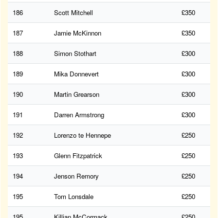
186
Scott Mitchell
£350
187
Jamie McKinnon
£350
188
Simon Stothart
£300
189
Mika Donnevert
£300
190
Martin Grearson
£300
191
Darren Armstrong
£300
192
Lorenzo te Hennepe
£250
193
Glenn Fitzpatrick
£250
194
Jenson Remory
£250
195
Tom Lonsdale
£250
195
Killian McCormack
£250