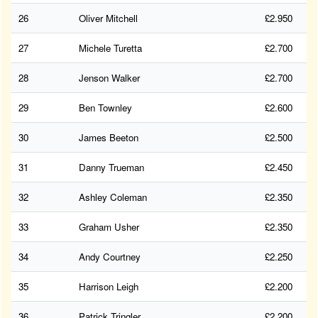
26
Oliver Mitchell
£2.950
27
Michele Turetta
£2.700
28
Jenson Walker
£2.700
29
Ben Townley
£2.600
30
James Beeton
£2.500
31
Danny Trueman
£2.450
32
Ashley Coleman
£2.350
33
Graham Usher
£2.350
34
Andy Courtney
£2.250
35
Harrison Leigh
£2.200
36
Patrick Tringler
£2.200