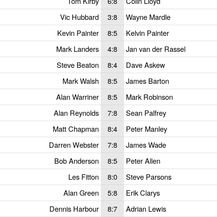
Tom Kirby
6:8
Colin Lloyd
Vic Hubbard
3:8
Wayne Mardle
Kevin Painter
8:5
Kelvin Painter
Mark Landers
4:8
Jan van der Rassel
Steve Beaton
8:4
Dave Askew
Mark Walsh
8:5
James Barton
Alan Warriner
8:5
Mark Robinson
Alan Reynolds
7:8
Sean Palfrey
Matt Chapman
8:4
Peter Manley
Darren Webster
7:8
James Wade
Bob Anderson
8:5
Peter Allen
Les Fitton
8:0
Steve Parsons
Alan Green
5:8
Erik Clarys
Dennis Harbour
8:7
Adrian Lewis