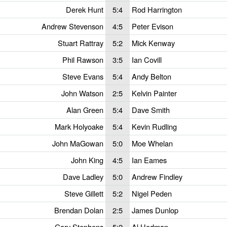
Derek Hunt
5:4
Rod Harrington
Andrew Stevenson
4:5
Peter Evison
Stuart Rattray
5:2
Mick Kenway
Phil Rawson
3:5
Ian Covill
Steve Evans
5:4
Andy Belton
John Watson
2:5
Kelvin Painter
Alan Green
5:4
Dave Smith
Mark Holyoake
5:4
Kevin Rudling
John MaGowan
5:0
Moe Whelan
John King
4:5
Ian Eames
Dave Ladley
5:0
Andrew Findley
Steve Gillett
5:2
Nigel Peden
Brendan Dolan
2:5
James Dunlop
Gary Stephens
5:2
Al Hedman