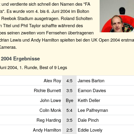
t und verdiente sich schnell den Namen des "FA
s". Es wurde vom 4. bis 6. Juni 2004 im Bolton
 Reebok Stadium ausgetragen. Roland Scholten
Titel und Phil Taylor schaffte während des
es seinen zweiten vom Fernsehen übertragenen
Adrian Lewis und Andy Hamilton spielten bei den UK Open 2004 erstma
Kameras.
2004 Ergebnisse
 Juni 2004, 1. Runde, Best of 9 Legs
Alex Roy
4:5
James Barton
Richie Burnett
3:5
Eamon Davies
John Lowe
Bye
Keith Deller
Colin Monk
5:4
Lee Palfreyman
Reg Harding
3:5
Dale Pinch
Andy Hamilton
2:5
Eddie Lovely