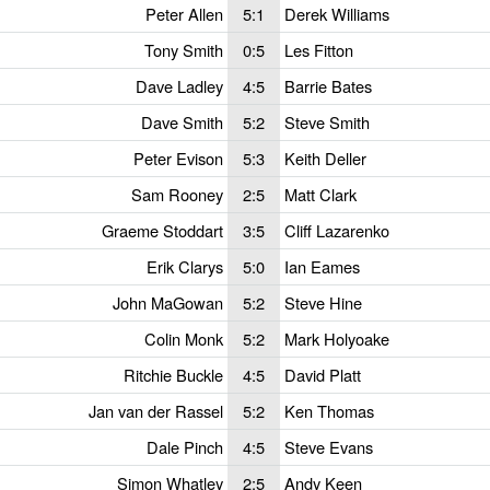
Peter Allen
5:1
Derek Williams
Tony Smith
0:5
Les Fitton
Dave Ladley
4:5
Barrie Bates
Dave Smith
5:2
Steve Smith
Peter Evison
5:3
Keith Deller
Sam Rooney
2:5
Matt Clark
Graeme Stoddart
3:5
Cliff Lazarenko
Erik Clarys
5:0
Ian Eames
John MaGowan
5:2
Steve Hine
Colin Monk
5:2
Mark Holyoake
Ritchie Buckle
4:5
David Platt
Jan van der Rassel
5:2
Ken Thomas
Dale Pinch
4:5
Steve Evans
Simon Whatley
2:5
Andy Keen