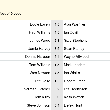
est of 9 Legs
Eddie Lovely
4:5
Alan Warriner
Paul Williams
4:5
Ian Covill
James Wade
5:3
Gary Stephens
Jamie Harvey
3:5
Sean Palfrey
Dennis Harbour
5:4
Wayne Attwood
Tom Williams
1:5
Mark Landers
Wes Newton
4:5
Ian Whillis
Lee Rose
1:5
Robert Green
Norman Fletcher
5:2
Les Hodkinson
Tom Kirby
5:3
Keith Wetton
Steve Johnson
5:4
Derek Hunt