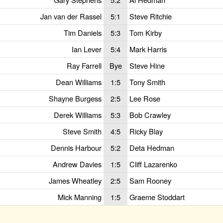
Jan van der Rassel
5:1
Steve Ritchie
Tim Daniels
5:3
Tom Kirby
Ian Lever
5:4
Mark Harris
Ray Farrell
Bye
Steve Hine
Dean Williams
1:5
Tony Smith
Shayne Burgess
2:5
Lee Rose
Derek Williams
5:3
Bob Crawley
Steve Smith
4:5
Ricky Blay
Dennis Harbour
5:2
Deta Hedman
Andrew Davies
1:5
Cliff Lazarenko
James Wheatley
2:5
Sam Rooney
Mick Manning
1:5
Graeme Stoddart