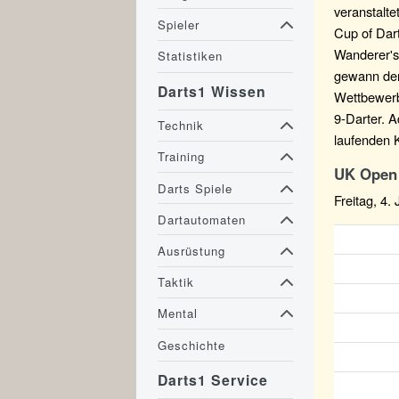
veranstalte
Spieler
Cup of Dart
Wanderer's
Statistiken
gewann den 
Darts1 Wissen
Wettbewerb
9-Darter. 
Technik
laufenden 
Training
UK Open 
Darts Spiele
Freitag, 4.
Dartautomaten
Ausrüstung
Taktik
Mental
Geschichte
Darts1 Service