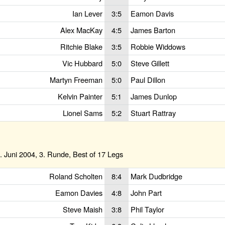
Ian Lever
3:5
Eamon Davis
Alex MacKay
4:5
James Barton
Ritchie Blake
3:5
Robbie Widdows
Vic Hubbard
5:0
Steve Gillett
Martyn Freeman
5:0
Paul Dillon
Kelvin Painter
5:1
James Dunlop
Lionel Sams
5:2
Stuart Rattray
 Juni 2004, 3. Runde, Best of 17 Legs
Roland Scholten
8:4
Mark Dudbridge
Eamon Davies
4:8
John Part
Steve Maish
3:8
Phil Taylor