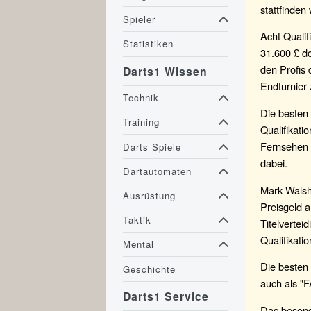
stattfinden w
Spieler
Acht Qualif
Statistiken
31.600 £ do
den Profis 
Darts1 Wissen
Endturnier 
Technik
Die besten 
Training
Qualifikat
Fernsehen ü
Darts Spiele
dabei.
Dartautomaten
Mark Walsh 
Ausrüstung
Preisgeld 
Taktik
Titelvertei
Qualifikati
Mental
Die besten 
Geschichte
auch als "F
Darts1 Service
Das besonde