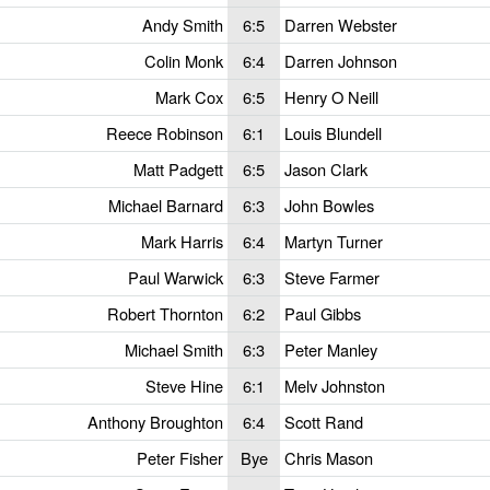
Andy Smith
6:5
Darren Webster
Colin Monk
6:4
Darren Johnson
Mark Cox
6:5
Henry O Neill
Reece Robinson
6:1
Louis Blundell
Matt Padgett
6:5
Jason Clark
Michael Barnard
6:3
John Bowles
Mark Harris
6:4
Martyn Turner
Paul Warwick
6:3
Steve Farmer
Robert Thornton
6:2
Paul Gibbs
Michael Smith
6:3
Peter Manley
Steve Hine
6:1
Melv Johnston
Anthony Broughton
6:4
Scott Rand
Peter Fisher
Bye
Chris Mason