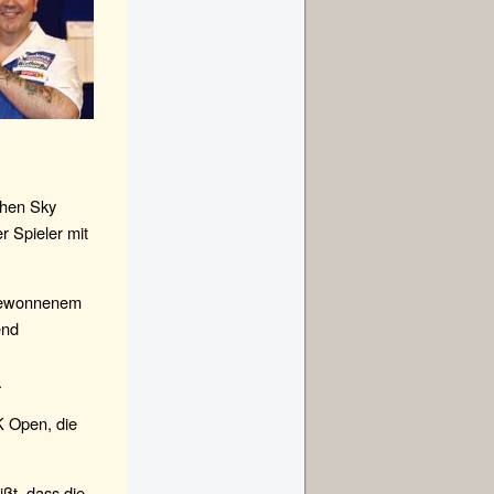
chen Sky
r Spieler mit
£ gewonnenem
end
.
K Open, die
ißt, dass die