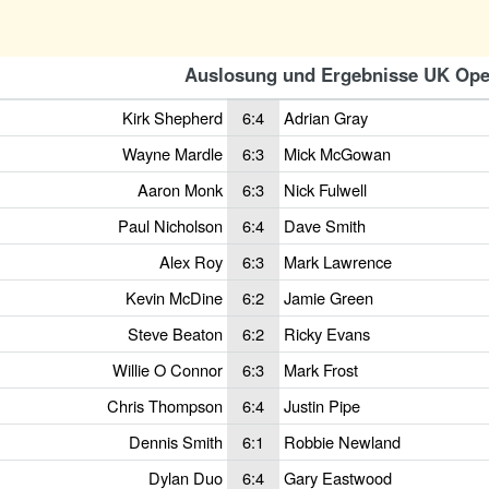
Auslosung und Ergebnisse UK Ope
Kirk Shepherd
6:4
Adrian Gray
Wayne Mardle
6:3
Mick McGowan
Aaron Monk
6:3
Nick Fulwell
Paul Nicholson
6:4
Dave Smith
Alex Roy
6:3
Mark Lawrence
Kevin McDine
6:2
Jamie Green
Steve Beaton
6:2
Ricky Evans
Willie O Connor
6:3
Mark Frost
Chris Thompson
6:4
Justin Pipe
Dennis Smith
6:1
Robbie Newland
Dylan Duo
6:4
Gary Eastwood