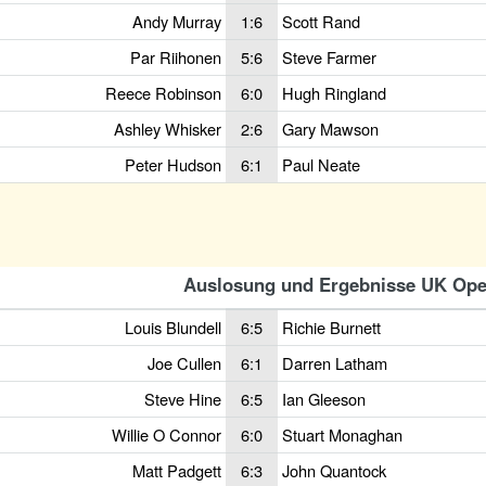
Andy Murray
1:6
Scott Rand
Par Riihonen
5:6
Steve Farmer
Reece Robinson
6:0
Hugh Ringland
Ashley Whisker
2:6
Gary Mawson
Peter Hudson
6:1
Paul Neate
Auslosung und Ergebnisse UK Ope
Louis Blundell
6:5
Richie Burnett
Joe Cullen
6:1
Darren Latham
Steve Hine
6:5
Ian Gleeson
Willie O Connor
6:0
Stuart Monaghan
Matt Padgett
6:3
John Quantock