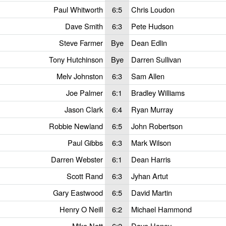
Paul Whitworth
6:5
Chris Loudon
Dave Smith
6:3
Pete Hudson
Steve Farmer
Bye
Dean Edlin
Tony Hutchinson
Bye
Darren Sullivan
Melv Johnston
6:3
Sam Allen
Joe Palmer
6:1
Bradley Williams
Jason Clark
6:4
Ryan Murray
Robbie Newland
6:5
John Robertson
Paul Gibbs
6:3
Mark Wilson
Darren Webster
6:1
Dean Harris
Scott Rand
6:3
Jyhan Artut
Gary Eastwood
6:5
David Martin
Henry O Neill
6:2
Michael Hammond
Mike Nott
6:2
Dave Honey