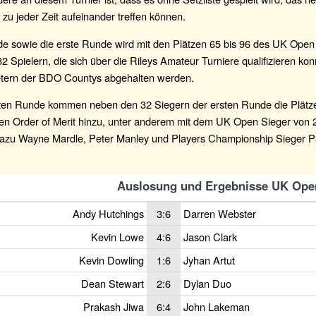
 zu jeder Zeit aufeinander treffen können.
de sowie die erste Runde wird mit den Plätzen 65 bis 96 des UK Open
32 Spielern, die sich über die Rileys Amateur Turniere qualifizieren ko
etern der BDO Countys abgehalten werden.
iten Runde kommen neben den 32 Siegern der ersten Runde die Plätze
n Order of Merit hinzu, unter anderem mit dem UK Open Sieger von 
dazu Wayne Mardle, Peter Manley und Players Championship Sieger Pa
Auslosung und Ergebnisse UK Ope
Andy Hutchings
3:6
Darren Webster
Kevin Lowe
4:6
Jason Clark
Kevin Dowling
1:6
Jyhan Artut
Dean Stewart
2:6
Dylan Duo
Prakash Jiwa
6:4
John Lakeman