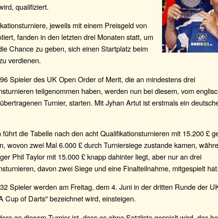
ird, qualifiziert.
ikationsturniere, jeweils mit einem Preisgeld von
tiert, fanden in den letzten drei Monaten statt, um
die Chance zu geben, sich einen Startplatz beim
zu verdienen.
96 Spieler des UK Open Order of Merit, die an mindestens drei
ionsturnieren teilgenommen haben, werden nun bei diesem, vom englis
bertragenen Turnier, starten. Mit Jyhan Artut ist erstmals ein deutsche
führt die Tabelle nach den acht Qualifikationsturnieren mit 15.200 
an, wovon zwei Mal 6.000 £ durch Turniersiege zustande kamen, währ
diger Phil Taylor mit 15.000 £ knapp dahinter liegt, aber nur an drei
onsturnieren, davon zwei Siege und eine Finalteilnahme, mitgespielt hat
32 Spieler werden am Freitag, dem 4. Juni in der dritten Runde der U
A Cup of Darts" bezeichnet wird, einsteigen.
re an diesem Turnier ist, dass es ohne Setzliste gespielt wird, das he