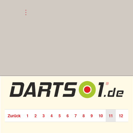
Zurück
1
2
3
4
5
6
7
8
9
10
11
12
13