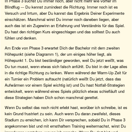
In Phase 3 suchst Du immer noch, aber nicht mehr wie vorher im
Blindflug --- Du kennst zumindest die Richtung. Immer noch ist es
Versuch und Irrtum, aber Du kannst das Ergebnis Deiner Experimente
einschätzen. Manchmal wirst Du immer noch daneben liegen, aber
auch das ist ein Zugewinn an Erfahrung und Verständnis für das Spiel.
Du hast den richtigen Kurs eingeschlagen und das solltest Du auch
fühlen und denken.
Am Ende von Phase 3 erwartet Dich der Bachelor mit dem zweiten
Höhepunkt (siehe Diagramm 1), der um einiges höher liegt, als
Höhepunkt 1. Du bist beständiger geworden, weil Du jetzt weißt, was
Du tun musst, wenn etwas sich falsch anfühlt. Du bist in der Lage alles
in die richtige Richtung zu lenken. Wenn während der Warm-Up Zeit für
ein Turnier ein Problem auftaucht (natürlich weißt Du jetzt, dass das
Aufwärmen vor einem Spiel wichtig ist) und Du hast Notfall-Strategien
entwickelt, wenn während eines Spiels plötzlich etwas schiefläuft und
diese Strategien haben Dich schon manchmal gerettet.
Wenn Du selbst das noch nicht erlebt hast, worüber ich schreibe, ist es
kein Grund frustriert zu sein. Auch wenn Du daran zweifelst, dieses
Stadium zu erreichen, ich kann Dir versprechen, sobald Du in Phase 3
angekommen bist und mit ernsthaftem Training weitermachst, wirst Du