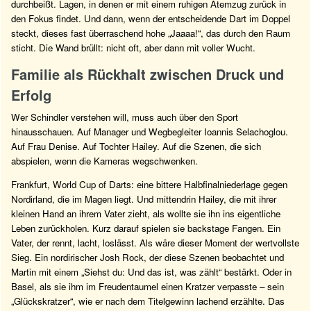
durchbeißt. Lagen, in denen er mit einem ruhigen Atemzug zurück in
den Fokus findet. Und dann, wenn der entscheidende Dart im Doppel
steckt, dieses fast überraschend hohe „Jaaaa!“, das durch den Raum
sticht. Die Wand brüllt: nicht oft, aber dann mit voller Wucht.
Familie als Rückhalt zwischen Druck und
Erfolg
Wer Schindler verstehen will, muss auch über den Sport
hinausschauen. Auf Manager und Wegbegleiter Ioannis Selachoglou.
Auf Frau Denise. Auf Tochter Hailey. Auf die Szenen, die sich
abspielen, wenn die Kameras wegschwenken.
Frankfurt, World Cup of Darts: eine bittere Halbfinalniederlage gegen
Nordirland, die im Magen liegt. Und mittendrin Hailey, die mit ihrer
kleinen Hand an ihrem Vater zieht, als wollte sie ihn ins eigentliche
Leben zurückholen. Kurz darauf spielen sie backstage Fangen. Ein
Vater, der rennt, lacht, loslässt. Als wäre dieser Moment der wertvollste
Sieg. Ein nordirischer Josh Rock, der diese Szenen beobachtet und
Martin mit einem „Siehst du: Und das ist, was zählt“ bestärkt. Oder in
Basel, als sie ihm im Freudentaumel einen Kratzer verpasste – sein
„Glückskratzer“, wie er nach dem Titelgewinn lachend erzählte. Das