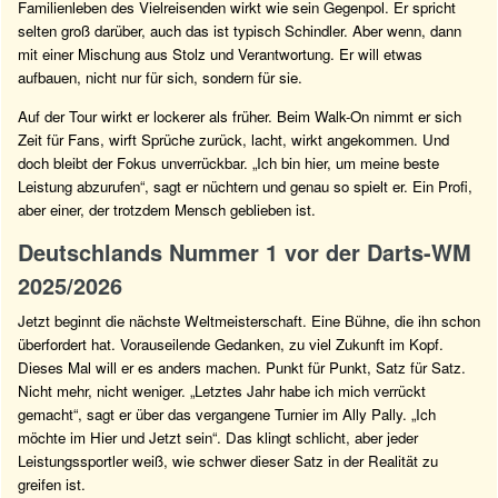
Familienleben des Vielreisenden wirkt wie sein Gegenpol. Er spricht
selten groß darüber, auch das ist typisch Schindler. Aber wenn, dann
mit einer Mischung aus Stolz und Verantwortung. Er will etwas
aufbauen, nicht nur für sich, sondern für sie.
Auf der Tour wirkt er lockerer als früher. Beim Walk-On nimmt er sich
Zeit für Fans, wirft Sprüche zurück, lacht, wirkt angekommen. Und
doch bleibt der Fokus unverrückbar. „Ich bin hier, um meine beste
Leistung abzurufen“, sagt er nüchtern und genau so spielt er. Ein Profi,
aber einer, der trotzdem Mensch geblieben ist.
Deutschlands Nummer 1 vor der Darts-WM
2025/2026
Jetzt beginnt die nächste Weltmeisterschaft. Eine Bühne, die ihn schon
überfordert hat. Vorauseilende Gedanken, zu viel Zukunft im Kopf.
Dieses Mal will er es anders machen. Punkt für Punkt, Satz für Satz.
Nicht mehr, nicht weniger. „Letztes Jahr habe ich mich verrückt
gemacht“, sagt er über das vergangene Turnier im Ally Pally. „Ich
möchte im Hier und Jetzt sein“. Das klingt schlicht, aber jeder
Leistungssportler weiß, wie schwer dieser Satz in der Realität zu
greifen ist.