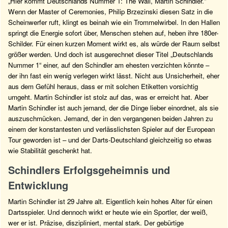
„Hier kommt Deutschlands Nummer 1: The Wall, Martin Schindler.“
Wenn der Master of Ceremonies, Philip Brzezinski diesen Satz in die
Scheinwerfer ruft, klingt es beinah wie ein Trommelwirbel. In den Hallen
springt die Energie sofort über, Menschen stehen auf, heben ihre 180er-
Schilder. Für einen kurzen Moment wirkt es, als würde der Raum selbst
größer werden. Und doch ist ausgerechnet dieser Titel „Deutschlands
Nummer 1“ einer, auf den Schindler am ehesten verzichten könnte –
der ihn fast ein wenig verlegen wirkt lässt. Nicht aus Unsicherheit, eher
aus dem Gefühl heraus, dass er mit solchen Etiketten vorsichtig
umgeht. Martin Schindler ist stolz auf das, was er erreicht hat. Aber
Martin Schindler ist auch jemand, der die Dinge lieber einordnet, als sie
auszuschmücken. Jemand, der in den vergangenen beiden Jahren zu
einem der konstantesten und verlässlichsten Spieler auf der European
Tour geworden ist – und der Darts-Deutschland gleichzeitig so etwas
wie Stabilität geschenkt hat.
Schindlers Erfolgsgeheimnis und
Entwicklung
Martin Schindler ist 29 Jahre alt. Eigentlich kein hohes Alter für einen
Dartsspieler. Und dennoch wirkt er heute wie ein Sportler, der weiß,
wer er ist. Präzise, diszipliniert, mental stark. Der gebürtige