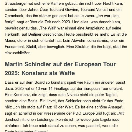
Strausberger hat sich eine Karriere gebaut, die nicht über Nacht kam,
sondern über Jahre. Über Tourcard-Gewinn, Tourcard-Verlust und ein
Comeback, das ihn stärker gemacht hat als je zuvor. „Ich war nicht
fertig“, sagt er über die Zeit nach 2020. Und alles, was danach kam,
beweist genau das. „The Wall“ war einmal eine Anspielung auf seine
Herkunft, auf Berliner Geschichte. Heute beschreibt es mehr. Es ist die
Mauer, die er in sich errichtet hat: kein Abwehrmechanismus, eher ein
Fundament. Stabil, aber beweglich. Eine Struktur, die ihn trägt, statt ihn
einzuschließen.
Martin Schindler auf der European Tour
2025: Konstanz als Waffe
Dass er auf dem Board so konstant spielt wie kaum ein anderer, passt
dazu. 2025 hat er 13 von 14 Finaltage auf der European Tour erreicht.
Eine Konstanz, die zeigt, dass sein Niveau nicht ein guter Tag ist,
sondern eine Basis. Ein Level, das Schindler noch nicht für das Ende
hält: „Ich bin stolz auf Platz 13 der Welt. Es ist eine schöne Ansage“,
sagt er lächelnd in der Presserunde der PDC Europe und fügt an: „Mit
durchschnittlichen Leistungen konnte ich teilweise gute Ergebnisse
einfahren. Ich freue mich darauf zu sehen, was passiert, wenn die
Darts konstanter fliegen.“