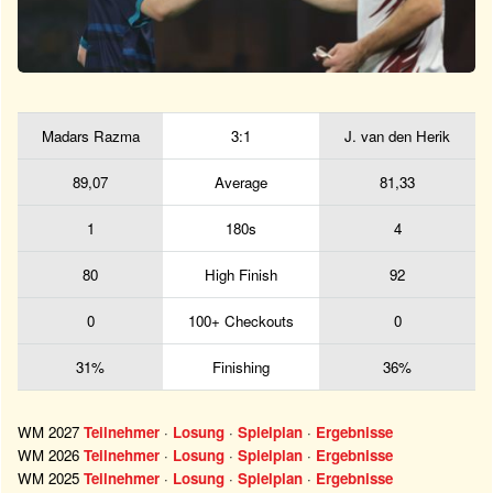
Madars Razma
3:1
J. van den Herik
89,07
Average
81,33
1
180s
4
80
High Finish
92
0
100+ Checkouts
0
31%
Finishing
36%
WM 2027
Teilnehmer
·
Losung
·
Spielplan
·
Ergebnisse
WM 2026
Teilnehmer
·
Losung
·
Spielplan
·
Ergebnisse
WM 2025
Teilnehmer
·
Losung
·
Spielplan
·
Ergebnisse