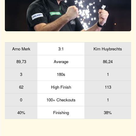
Arno Merk
3:1
Kim Huybrechts
89,73
Average
86,24
3
180s
1
62
High Finish
113
0
100+ Checkouts
1
40%
Finishing
38%