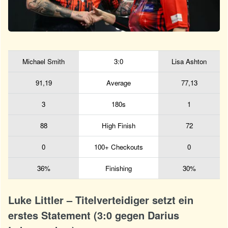
Michael Smith
3:0
Lisa Ashton
91,19
Average
77,13
3
180s
1
88
High Finish
72
0
100+ Checkouts
0
36%
Finishing
30%
Luke Littler – Titelverteidiger setzt ein
erstes Statement (3:0 gegen Darius