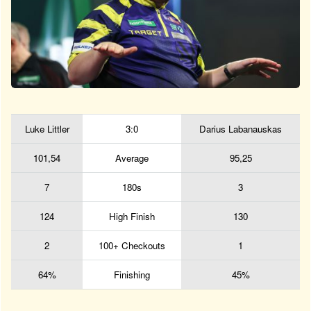
Luke Littler
3:0
Darius Labanauskas
101,54
Average
95,25
7
180s
3
124
High Finish
130
2
100+ Checkouts
1
64%
Finishing
45%