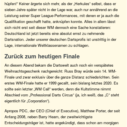
hüpfen!“ Keiner ärgerte sich mehr, als der „Herkules“ selbst, dass er
sieben Jahre später nicht in der Lage war, auch nur annährend an die
Leistung seiner Super League-Performances, mit denen er ja auch die
Qualifikation geschafft hatte, anknüpfen konnte. Alles in allem lässt
sich nicht erst seit dieser WM dennoch eine Sache konstatieren:
Deutschland ist jetzt bereits eine absolut ernst zu nehmende
Dartsnation. Jeder unserer deutschen Dartsprofis ist unstrittig in der
Lage, internationale Weltklassenamen zu schlagen.
Zurück zum heutigen Finale
An diesem Abend bekam die Dartswelt auch noch ein verspätetes
Weihnachtsgeschenk nachgereicht: Russ Bray würde sein 14. WM-
Finale und zwar exklusiv über die ganze Distanz schiedsrichten. Sein
erstes WM-Finale hatte er 1999 gecallt, sein bislang letztes 2020. Es
sollte sein letzter „WM Call“ werden, denn die Kultstimme nimmt
Abschied vom „Professional Darts Circus“ (ja, ich weiß, das „C“ steht
eigentlich für „Corporation“).
Apropos PDC, der CEO (Chief of Executive), Matthew Porter, der seit
Anfang 2008, neben Barry Hearn, der zweitwichtigste
Entscheidungsträger ist, hatte angekündigt, dass schon am morgigen