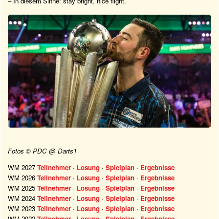
– In diesem Sinne: stay bright, nice flight.
Fotos © PDC @ Darts1
WM 2027
Teilnehmer
·
Losung
·
Spielplan
·
Ergebnisse
WM 2026
Teilnehmer
·
Losung
·
Spielplan
·
Ergebnisse
WM 2025
Teilnehmer
·
Losung
·
Spielplan
·
Ergebnisse
WM 2024
Teilnehmer
·
Losung
·
Spielplan
·
Ergebnisse
WM 2023
Teilnehmer
·
Losung
·
Spielplan
·
Ergebnisse
WM 2022
Teilnehmer
·
Losung
·
Spielplan
·
Ergebnisse