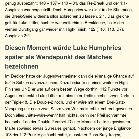
genug ausbezahlt: 140 – 137 – 140 – 84, das Re-Break und der 1:1-
Ausgleich war hergestellt. Doch Humphries war nicht in der Stimmung,
die Break-Serie widerstandlos abbrechen zu lassen, 2:1. Das gleiche
galt für Luke Littler, auch er war weiterhin in Breaklaune, holte den
vierten Durchgang gar wieder mit High-Finish, 122 (T18, T18, D7),
Ausgleich 2:2.
Diesen Moment würde Luke Humphries
später als Wendepunkt des Matches
bezeichnen
Im Decider hatte der Jugendweltmeister dann die einmalige Chance auf
5:2 in Sätzen davonzuziehen. Dazu bedurfte es eines weiteren High-
Finishes UND er war auf dem besten Wege dorthin. 112 Punkte vor
Augen, versenkte Luke Littler mit absoluter Treffsicherheit zwei Darts in
der Triple-18. Die Double-2 noch, und er wäre mit einem Drei-Satz-
Vorsprung nur noch zwei Sätze vom Weltmeistertitel entfernt gewesen.
Doch alles „hätte-wäre-wenn“ half nichts, denn der Pfeil schrammte
haarscharf an der Double-2 vorbei. Dieser Moment hatte in gewissem
Maße sowieso etwas Surreales gehabt. Nachdem der junge Engländer
108 der 112 Punkte gelöscht hatte, musste er Russ Bray fragen,