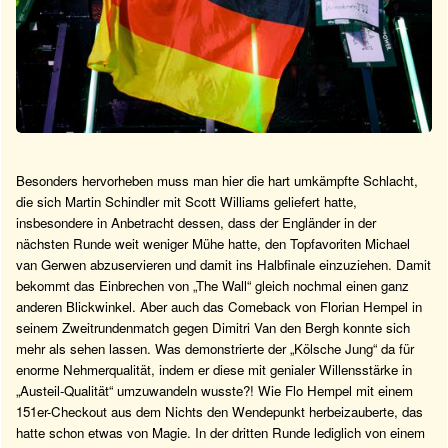
Besonders hervorheben muss man hier die hart umkämpfte Schlacht,
die sich Martin Schindler mit Scott Williams geliefert hatte,
insbesondere in Anbetracht dessen, dass der Engländer in der
nächsten Runde weit weniger Mühe hatte, den Topfavoriten Michael
van Gerwen abzuservieren und damit ins Halbfinale einzuziehen. Damit
bekommt das Einbrechen von „The Wall“ gleich nochmal einen ganz
anderen Blickwinkel. Aber auch das Comeback von Florian Hempel in
seinem Zweitrundenmatch gegen Dimitri Van den Bergh konnte sich
mehr als sehen lassen. Was demonstrierte der „Kölsche Jung“ da für
enorme Nehmerqualität, indem er diese mit genialer Willensstärke in
„Austeil-Qualität“ umzuwandeln wusste?! Wie Flo Hempel mit einem
151er-Checkout aus dem Nichts den Wendepunkt herbeizauberte, das
hatte schon etwas von Magie. In der dritten Runde lediglich von einem