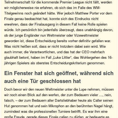
Teilnehmerschaft für die kommende Premier League nicht fällt, werden
wir möglicherweise nie erfahren, ob sich das im Falle des WM-
Titelgewinns noch geändert hätte. Wer jedoch Matthew Porter vor dem
Finale genau beobachtet hat, konnte sich des Eindrucks nicht
erwehren, dass der Finalausgang in diesem Fall keine Rolle spielen
würde. Ich persönlich bin jedenfalls überzeugt, dass unabhängig davon,
ob der junge Engländer nun Weltmeister oder Vizeweltmeister
geworden ist, diese Entscheidung bereits vorher definitiv gefallen war.
Was nicht heißen soll, dass er nicht trotzdem dabei sein wird. Wie
auch immer, die Verantwortlichen, und das hat der CEO mehrfach
glaubhaft betont, haben im Fall „Luke Littler“, das Wohlergehen des 16-
jährigen Spielers als oberstes Entscheidungskriterium genommen.
Ein Fenster hat sich geöffnet, während sich
auch eine Tür geschlossen hat
Doch bevor wir den neuen Weltmeister unter die Lupe nehmen, müssen
wir noch einen Blick auf den werfen, der zum Bedauern vieler …, nein,
falsch, – der zum Bedauern aller Dartsliebhaber heute als Caller seinen
Hut genommen hat und sein Mikrophon an den berühmten Nagel hängt,
zumindest was die professionellen Turniere betrifft. Es war ihm eine
große Freude, gerade dieses Finale callen zu dürfen, er bedauerte es,