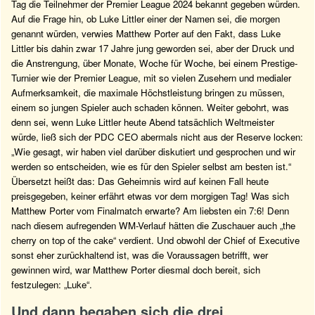
Tag die Teilnehmer der Premier League 2024 bekannt gegeben würden.
Auf die Frage hin, ob Luke Littler einer der Namen sei, die morgen
genannt würden, verwies Matthew Porter auf den Fakt, dass Luke
Littler bis dahin zwar 17 Jahre jung geworden sei, aber der Druck und
die Anstrengung, über Monate, Woche für Woche, bei einem Prestige-
Turnier wie der Premier League, mit so vielen Zusehern und medialer
Aufmerksamkeit, die maximale Höchstleistung bringen zu müssen,
einem so jungen Spieler auch schaden können. Weiter gebohrt, was
denn sei, wenn Luke Littler heute Abend tatsächlich Weltmeister
würde, ließ sich der PDC CEO abermals nicht aus der Reserve locken:
„Wie gesagt, wir haben viel darüber diskutiert und gesprochen und wir
werden so entscheiden, wie es für den Spieler selbst am besten ist.“
Übersetzt heißt das: Das Geheimnis wird auf keinen Fall heute
preisgegeben, keiner erfährt etwas vor dem morgigen Tag! Was sich
Matthew Porter vom Finalmatch erwarte? Am liebsten ein 7:6! Denn
nach diesem aufregenden WM-Verlauf hätten die Zuschauer auch „the
cherry on top of the cake“ verdient. Und obwohl der Chief of Executive
sonst eher zurückhaltend ist, was die Voraussagen betrifft, wer
gewinnen wird, war Matthew Porter diesmal doch bereit, sich
festzulegen: „Luke“.
Und dann begaben sich die drei