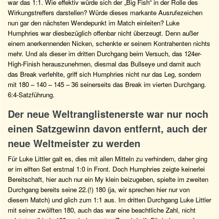
war das 1:1. Wie effektiv würde sich der „Big Fish“ in der Rolle des
Wirkungstreffers darstellen? Würde dieses markante Ausrufezeichen
nun gar den nächsten Wendepunkt im Match einleiten? Luke
Humphries war diesbezüglich offenbar nicht überzeugt. Denn außer
einem anerkennenden Nicken, schenkte er seinem Kontrahenten nichts
mehr. Und als dieser im dritten Durchgang beim Versuch, das 124er-
High-Finish herauszunehmen, diesmal das Bullseye und damit auch
das Break verfehlte, griff sich Humphries nicht nur das Leg, sondern
mit 180 – 140 – 145 – 36 seinerseits das Break im vierten Durchgang.
6:4-Satzführung.
Der neue Weltranglistenerste war nur noch
einen Satzgewinn davon entfernt, auch der
neue Weltmeister zu werden
Für Luke Littler galt es, dies mit allen Mitteln zu verhindern, daher ging
er im elften Set erstmal 1:0 in Front. Doch Humphries zeigte keinerlei
Bereitschaft, hier auch nur ein My klein beizugeben, spielte im zweiten
Durchgang bereits seine 22.(!) 180 (ja, wir sprechen hier nur von
diesem Match) und glich zum 1:1 aus. Im dritten Durchgang Luke Littler
mit seiner zwölften 180, auch das war eine beachtliche Zahl, nicht