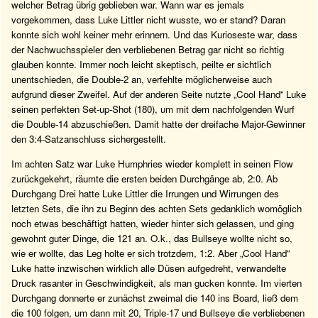
welcher Betrag übrig geblieben war. Wann war es jemals
vorgekommen, dass Luke Littler nicht wusste, wo er stand? Daran
konnte sich wohl keiner mehr erinnern. Und das Kurioseste war, dass
der Nachwuchsspieler den verbliebenen Betrag gar nicht so richtig
glauben konnte. Immer noch leicht skeptisch, peilte er sichtlich
unentschieden, die Double-2 an, verfehlte möglicherweise auch
aufgrund dieser Zweifel. Auf der anderen Seite nutzte „Cool Hand“ Luke
seinen perfekten Set-up-Shot (180), um mit dem nachfolgenden Wurf
die Double-14 abzuschießen. Damit hatte der dreifache Major-Gewinner
den 3:4-Satzanschluss sichergestellt.
Im achten Satz war Luke Humphries wieder komplett in seinen Flow
zurückgekehrt, räumte die ersten beiden Durchgänge ab, 2:0. Ab
Durchgang Drei hatte Luke Littler die Irrungen und Wirrungen des
letzten Sets, die ihn zu Beginn des achten Sets gedanklich womöglich
noch etwas beschäftigt hatten, wieder hinter sich gelassen, und ging
gewohnt guter Dinge, die 121 an. O.k., das Bullseye wollte nicht so,
wie er wollte, das Leg holte er sich trotzdem, 1:2. Aber „Cool Hand“
Luke hatte inzwischen wirklich alle Düsen aufgedreht, verwandelte
Druck rasanter in Geschwindigkeit, als man gucken konnte. Im vierten
Durchgang donnerte er zunächst zweimal die 140 ins Board, ließ dem
die 100 folgen, um dann mit 20, Triple-17 und Bullseye die verbliebenen