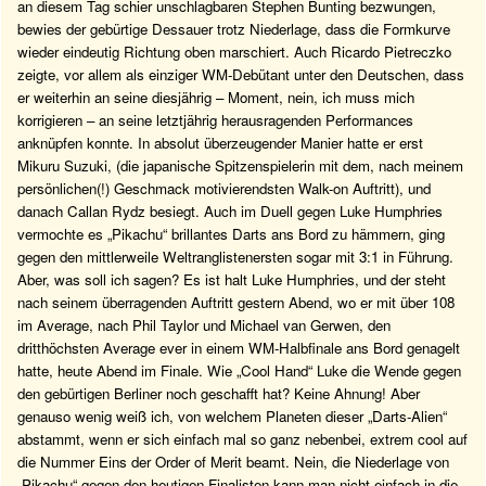
an diesem Tag schier unschlagbaren Stephen Bunting bezwungen,
bewies der gebürtige Dessauer trotz Niederlage, dass die Formkurve
wieder eindeutig Richtung oben marschiert. Auch Ricardo Pietreczko
zeigte, vor allem als einziger WM-Debütant unter den Deutschen, dass
er weiterhin an seine diesjährig – Moment, nein, ich muss mich
korrigieren – an seine letztjährig herausragenden Performances
anknüpfen konnte. In absolut überzeugender Manier hatte er erst
Mikuru Suzuki, (die japanische Spitzenspielerin mit dem, nach meinem
persönlichen(!) Geschmack motivierendsten Walk-on Auftritt), und
danach Callan Rydz besiegt. Auch im Duell gegen Luke Humphries
vermochte es „Pikachu“ brillantes Darts ans Bord zu hämmern, ging
gegen den mittlerweile Weltranglistenersten sogar mit 3:1 in Führung.
Aber, was soll ich sagen? Es ist halt Luke Humphries, und der steht
nach seinem überragenden Auftritt gestern Abend, wo er mit über 108
im Average, nach Phil Taylor und Michael van Gerwen, den
dritthöchsten Average ever in einem WM-Halbfinale ans Bord genagelt
hatte, heute Abend im Finale. Wie „Cool Hand“ Luke die Wende gegen
den gebürtigen Berliner noch geschafft hat? Keine Ahnung! Aber
genauso wenig weiß ich, von welchem Planeten dieser „Darts-Alien“
abstammt, wenn er sich einfach mal so ganz nebenbei, extrem cool auf
die Nummer Eins der Order of Merit beamt. Nein, die Niederlage von
„Pikachu“ gegen den heutigen Finalisten kann man nicht einfach in die