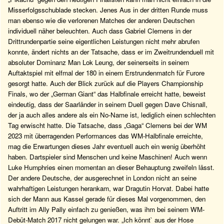
Misserfolgsschublade stecken. Jenes Aus in der dritten Runde muss
man ebenso wie die verlorenen Matches der anderen Deutschen
individuell näher beleuchten. Auch dass Gabriel Clemens in der
Drittrundenpartie seine eigentlichen Leistungen nicht mehr abrufen
konnte, ändert nichts an der Tatsache, dass er im Zweitrundenduell mit
absoluter Dominanz Man Lok Leung, der seinerseits in seinem
Auftaktspiel mit elfmal der 180 in einem Erstrundenmatch für Furore
gesorgt hatte. Auch der Blick zurück auf die Players Championship
Finals, wo der „German Giant“ das Halbfinale erreicht hatte, beweist
eindeutig, dass der Saarländer in seinem Duell gegen Dave Chisnall,
der ja auch alles andere als ein No-Name ist, lediglich einen schlechten
Tag erwischt hatte. Die Tatsache, dass „Gaga“ Clemens bei der WM
2023 mit überragenden Performances das WM-Halbfinale erreichte,
mag die Erwartungen dieses Jahr eventuell auch ein wenig überhöht
haben. Dartspieler sind Menschen und keine Maschinen! Auch wenn
Luke Humphries einen momentan an dieser Behauptung zweifeln lässt.
Der andere Deutsche, der ausgerechnet in London nicht an seine
wahrhaftigen Leistungen herankam, war Dragutin Horvat. Dabei hatte
sich der Mann aus Kassel gerade für dieses Mal vorgenommen, den
Auftritt im Ally Pally einfach zu genießen, was ihm bei seinem WM-
Debüt-Match 2017 nicht gelungen war. „Ich könnt` aus der Hose