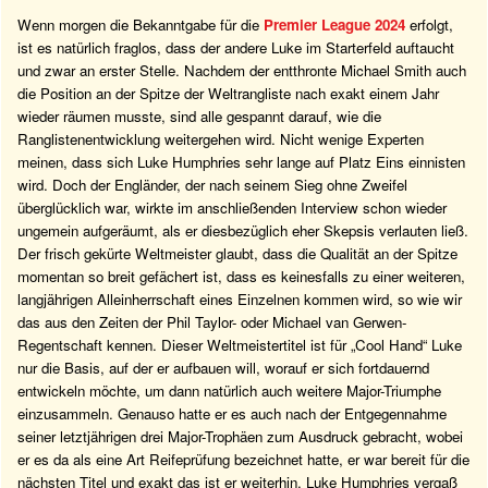
Wenn morgen die Bekanntgabe für die
Premier League 2024
erfolgt,
ist es natürlich fraglos, dass der andere Luke im Starterfeld auftaucht
und zwar an erster Stelle. Nachdem der entthronte Michael Smith auch
die Position an der Spitze der Weltrangliste nach exakt einem Jahr
wieder räumen musste, sind alle gespannt darauf, wie die
Ranglistenentwicklung weitergehen wird. Nicht wenige Experten
meinen, dass sich Luke Humphries sehr lange auf Platz Eins einnisten
wird. Doch der Engländer, der nach seinem Sieg ohne Zweifel
überglücklich war, wirkte im anschließenden Interview schon wieder
ungemein aufgeräumt, als er diesbezüglich eher Skepsis verlauten ließ.
Der frisch gekürte Weltmeister glaubt, dass die Qualität an der Spitze
momentan so breit gefächert ist, dass es keinesfalls zu einer weiteren,
langjährigen Alleinherrschaft eines Einzelnen kommen wird, so wie wir
das aus den Zeiten der Phil Taylor- oder Michael van Gerwen-
Regentschaft kennen. Dieser Weltmeistertitel ist für „Cool Hand“ Luke
nur die Basis, auf der er aufbauen will, worauf er sich fortdauernd
entwickeln möchte, um dann natürlich auch weitere Major-Triumphe
einzusammeln. Genauso hatte er es auch nach der Entgegennahme
seiner letztjährigen drei Major-Trophäen zum Ausdruck gebracht, wobei
er es da als eine Art Reifeprüfung bezeichnet hatte, er war bereit für die
nächsten Titel und exakt das ist er weiterhin. Luke Humphries vergaß