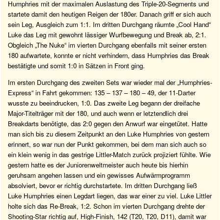
Humphries mit der maximalen Auslastung des Triple-20-Segments und
startete damit den heutigen Reigen der 180er. Danach griff er sich auch
sein Leg, Ausgleich zum 1:1. Im dritten Durchgang räumte „Cool Hand“
Luke das Leg mit gewohnt lässiger Wurfbewegung und Break ab, 2:1.
Obgleich „The Nuke“ im vierten Durchgang ebenfalls mit seiner ersten
180 aufwartete, konnte er nicht verhindern, dass Humphries das Break
bestätigte und somit 1:0 in Sätzen in Front ging.
Im ersten Durchgang des zweiten Sets war wieder mal der „Humphries-
Express“ in Fahrt gekommen: 135 – 137 – 180 – 49, der 11-Darter
wusste zu beeindrucken, 1:0. Das zweite Leg begann der dreifache
Major-Titelträger mit der 180, und auch wenn er letztendlich drei
Breakdarts benötigte, das 2:0 gegen den Anwurf war eingetütet. Hatte
man sich bis zu diesem Zeitpunkt an den Luke Humphries von gestern
erinnert, so war nun der Punkt gekommen, bei dem man sich auch so
ein klein wenig in das gestrige Littler-Match zurück projiziert fühlte. Wie
gestern hatte es der Juniorenweltmeister auch heute bis hierhin
geruhsam angehen lassen und ein gewisses Aufwärmprogramm
absolviert, bevor er richtig durchstartete. Im dritten Durchgang ließ
Luke Humphries einen Legdart liegen, das war einer zu viel. Luke Littler
holte sich das Re-Break, 1:2. Schon im vierten Durchgang drehte der
Shooting-Star richtig auf, High-Finish, 142 (T20, T20, D11), damit war