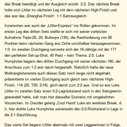
das Break bestätigt und der Ausgleich erzielt. 2:2. Das nächste Break
holte sich Littler im nächsten Leg mit dem nächsten High-Finish und
das war das „Shanghai-Finish“. 1:1-Satzausgleich.
Inzwischen war auch der „Littler-Express“ ins Rollen gekommen. Im
ersten Leg des dritten Sets stellte er sich mit seiner vorletzten
Aufnahme Triple-20, 20, Bullseye (130), die Restforderung von 80
Punkten beim nächsten Gang ans Oche unmittelbar herausgenommen,
1:0. Im zweiten Durchgang servierte sich der 16-Jährige mit der 177
den perfekten Set-up-Shot, 40 Rest – kein Thema. 2:0. Luke
Humphries begann den dritten Durchgang mit seiner nächsten 180, der
Anschluss zum 1:2 war rasch hergestellt. Natürlich hatte der neue
Weltranglistenerste auch diesen Satz noch lange nicht abgehakt,
präsentierte im vierten Durchgang auch gleich sein nächstes High-
Finish, 116 (20, T20, D18), glich damit zum 2:2 aus. Und so wie Luke
Littler im zweiten Satz einen 0:2-Legrückstand noch in den Satzgewinn
gewandelt hatte, sah man hier dasselbe Szenario mit umgekehrten
Vorzeichen. Im Decider gelang „Cool Hand“ Luke ein weiteres Break, d.
h. hier drehte Luke Humphries seinerseits den 0:2-Rückstand in Legs in
die 2:1-Satzführung.
Das vierte Set begann Littler abermals mit zwei Leggewinnen in Folge,