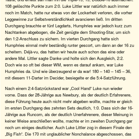
108 gelöschte Punkte zum 2:0. Luke Littler war natürlich auch immer
noch im Match, hatte nur etwas von der Lockerheit verloren, die vorher
Leggewinne zur Selbstverständlichkeit avancieren ließ. Im dritten
Durchgang brauchte er fünf Legdarts, Humphries war jedoch kurz zum
Nachtanken abgebogen, die Zeit genügte dem Shooting-Star, um sich
den 1:2-Anschluss zu sichern. Im vierten Durchgang hatte sich
Humphries einmal mehr beständig runter gescort, um dann an der 16 zu
scheitern. Déjà-vu, das hatten wir heute auch schon das eine oder
andere Mal. Littler sagte Danke und holte sich den Ausgleich, 2:2.
Doch wie so oft bei dieser WM, wenn es darauf ankam, war Luke
Humphries da. Und wie überzeugend er da war! 180 – 140 – 145 – 36,
mit diesem 11-Darter im Decider, besiegelte er die 5:4-Satzführung.
Nach einem 2:4-Satzrückstand war „Cool Hand“ Luke nun wieder
vorne. Dass der 28-Jährige aus Newbury, als der deutlich Erfahrenere,
diese Führung heute auch nicht mehr abgeben wollte, machte er gleich
im ersten Durchgang des zehnten Sets deutlich, 1:0. Dass sich der 16-
Jährige aus Runcorn, als der deutlich Unerfahrenere, dieser Meinung in
keiner Weise anschließen wollte, machte er im zweiten Durchgang gar
noch um einiges deutlicher. Auch Luke Littler zog in diesem Finale den
„Big Fish“. Die 170 mit unglaublicher Nonchalance abgeschossen, das