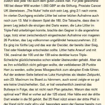
zuletzt weil jede 180 auch dem guten Zweck half. Für jede geworfene
180 bei dieser WM wurden 1.000 GBP an die Stiftung, Prostate Cancer
UK überwiesen. „The Nuke“ holte sich sein Leg, ging 2:1 nach vorne.
Im vierten Durchgang erzielte Littler bei seiner letzten Aufnahme auch
noch zum 13. Mal in diesem Spiel die 180. Die Tatsache, dass dies in
jenem Leg jedoch die einzigen drei Darts waren, die Luke Littler im
Triple-Feld unterbringen konnte, brachte den Gegner in die angenehme
Lage, trotz einer zwischendurch eingestreuten Aufnahme von mageren
26 Punkten, das Leg vollkommen ungefährdet herauszunehmen. 2:2.
Es ging ins fünfte Leg und das war der Decider, der bereits über Sieg,
Titel oder Niederlage entscheiden sollte. Littler hatte Anwurf und mit
134, zweimal der 100 und der 139 seine denkbar kurze Triple-
Schwäche glücklicherweise schon wieder überwunden gehabt. Aber als
es ihm schließlich nicht gelingen wollte, der verbliebenen 28 Punkte
Herr zu werden, sollte jenes Missgeschick zum abrupten Ende führen.
Auf der anderen Seite befand es Luke Humphries als idealen Zeitpunkt,
sein 23. Maximum ins Board zu hämmern, auch sonst zeigte er so gut
wie keine Unsicherheiten. Gut, er traf versehentlich zweimal das
Bullseye in Folge, das ist nicht nach Plan gelaufen. Warum das nicht
optimal war? Weil er vorher auf der 125 stand. Hier hätte erst der dritte
Dart wieder in die 50 gehört. Bei 25 Rest nützt einem der dritte Pfeil in
der Hand nicht mehr allzu viel, besonders wenn der Gegner bereits zum