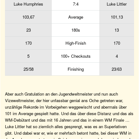
Luke Humphries
7:4
Luke Littler
103,67
Average
101,13
23
180s
13
170
High-Finish
170
5
100+ Checkouts
4
25/58
Finishing
23/63
Aber auch Gratulation an den Jugendweltmeister und nun auch
Vizeweltmeister, der hier unfassbar genial ans Oche getreten war,
unzählige Rekorde im Vorbeigehen weggewischt und abermals über
101 im Average gespielt hatte. Und das über diese Distanz und das als
WM-Debütant und das mit 16 Jahren und das in einem WM Finale …
Luke Littler hat so ziemlich alles gesprengt, was es an Superlativen
gibt. Und dabei war er, wie er mehrfach betont hatte, bei dieser WM in