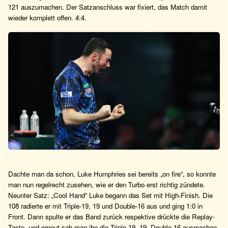
121 auszumachen. Der Satzanschluss war fixiert, das Match damit
wieder komplett offen. 4:4.
Dachte man da schon, Luke Humphries sei bereits „on fire“, so konnte
man nun regelrecht zusehen, wie er den Turbo erst richtig zündete.
Neunter Satz: „Cool Hand“ Luke begann das Set mit High-Finish. Die
108 radierte er mit Triple-19, 19 und Double-16 aus und ging 1:0 in
Front. Dann spulte er das Band zurück respektive drückte die Replay-
Taste, und erneut sah man ihn die Triple-19, 19, Double-16 ausmachen.