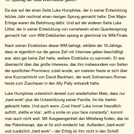
Da war auf der einen Seite Luke Humphries, der in seiner Entwicklung
letztes Jahr nochmal einen riesigen Sprung gemacht hatte. Drei Major-
Erfolge waren die Belohnung dafür. Und auf der anderen Seite Luke
Littler, der in seiner Entwicklung von vorneherein einen Quantensprung
gemacht hat: vom WM-Debütanten sprang er gleichmal ins WM-Finale.
Nach seinen Eindrücken dieser WM befragt, erklärte der 16-Jährige,
dass er eigentlich nur die ganze Zeit mit Interview geben beschäftigt
war, also gar keine Zeit hatte, weitere Eindrücke zu sammeln. Er war
überrascht über das große Interesse, das ihm insbesondere von Seiten
der sportlichen Prominenz zuteil wurde, am meisten freute er sich über
eine Kurznachricht von David Beckham, der wohl Sohnemann Romeo
heute zum Zuschauen in den Ally Pally entsandt hatte.
Luke Humphries unterstrich derweil zum wiederholten Male, dass nur
„hard work“ plus die Unterstützung seiner Familie, ihn bis hierhin
gebracht hatte. Und auch wenn „Cool Hand“ Luke immer freundlich
auftritt, stellte er klar: „with a smile on your face constantly“, kommt
man auch nicht weit. Mit Ausgewogenheit den Mittelweg finden, das ist
das Patentrezept, das er für sich entdeckt hat. Außerdem „hard work“
und zusätzlich „hard work“ – der Erfolg ist ihm nicht in den Schoß