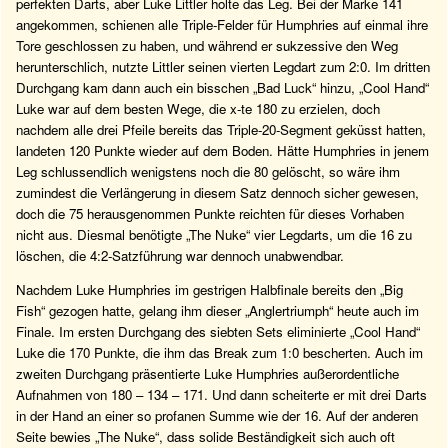
perfekten Darts, aber Luke Littler holte das Leg. Bei der Marke 141
angekommen, schienen alle Triple-Felder für Humphries auf einmal ihre
Tore geschlossen zu haben, und während er sukzessive den Weg
herunterschlich, nutzte Littler seinen vierten Legdart zum 2:0. Im dritten
Durchgang kam dann auch ein bisschen „Bad Luck“ hinzu, „Cool Hand“
Luke war auf dem besten Wege, die x-te 180 zu erzielen, doch
nachdem alle drei Pfeile bereits das Triple-20-Segment geküsst hatten,
landeten 120 Punkte wieder auf dem Boden. Hätte Humphries in jenem
Leg schlussendlich wenigstens noch die 80 gelöscht, so wäre ihm
zumindest die Verlängerung in diesem Satz dennoch sicher gewesen,
doch die 75 herausgenommen Punkte reichten für dieses Vorhaben
nicht aus. Diesmal benötigte „The Nuke“ vier Legdarts, um die 16 zu
löschen, die 4:2-Satzführung war dennoch unabwendbar.
Nachdem Luke Humphries im gestrigen Halbfinale bereits den „Big
Fish“ gezogen hatte, gelang ihm dieser „Anglertriumph“ heute auch im
Finale. Im ersten Durchgang des siebten Sets eliminierte „Cool Hand“
Luke die 170 Punkte, die ihm das Break zum 1:0 bescherten. Auch im
zweiten Durchgang präsentierte Luke Humphries außerordentliche
Aufnahmen von 180 – 134 – 171. Und dann scheiterte er mit drei Darts
in der Hand an einer so profanen Summe wie der 16. Auf der anderen
Seite bewies „The Nuke“, dass solide Beständigkeit sich auch oft