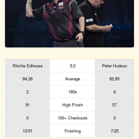
Ritchie Edhouse
3:2
Peter Hudson
84,26
Average
82,85
2
180s
6
91
High Finish
57
0
100+ Checkouts
0
12/51
Finishing
7/25