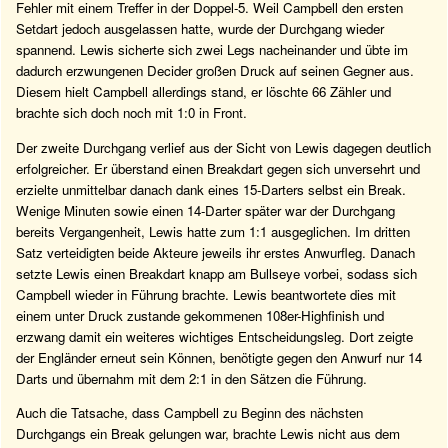
Fehler mit einem Treffer in der Doppel-5. Weil Campbell den ersten
Setdart jedoch ausgelassen hatte, wurde der Durchgang wieder
spannend. Lewis sicherte sich zwei Legs nacheinander und übte im
dadurch erzwungenen Decider großen Druck auf seinen Gegner aus.
Diesem hielt Campbell allerdings stand, er löschte 66 Zähler und
brachte sich doch noch mit 1:0 in Front.
Der zweite Durchgang verlief aus der Sicht von Lewis dagegen deutlich
erfolgreicher. Er überstand einen Breakdart gegen sich unversehrt und
erzielte unmittelbar danach dank eines 15-Darters selbst ein Break.
Wenige Minuten sowie einen 14-Darter später war der Durchgang
bereits Vergangenheit, Lewis hatte zum 1:1 ausgeglichen. Im dritten
Satz verteidigten beide Akteure jeweils ihr erstes Anwurfleg. Danach
setzte Lewis einen Breakdart knapp am Bullseye vorbei, sodass sich
Campbell wieder in Führung brachte. Lewis beantwortete dies mit
einem unter Druck zustande gekommenen 108er-Highfinish und
erzwang damit ein weiteres wichtiges Entscheidungsleg. Dort zeigte
der Engländer erneut sein Können, benötigte gegen den Anwurf nur 14
Darts und übernahm mit dem 2:1 in den Sätzen die Führung.
Auch die Tatsache, dass Campbell zu Beginn des nächsten
Durchgangs ein Break gelungen war, brachte Lewis nicht aus dem