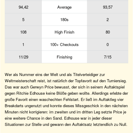
94,42
Average
93,57
5
180s
2
108
High Finish
80
1
100+ Checkouts
0
11/29
Finishing
7/15
Wer als Nummer eins der Welt und als Titelverteidiger zur
Weltmeisterschaft reist, ist natürlich der Topfavorit auf den Turniersieg.
Das war auch Gerwyn Price bewusst, der sich in seinem Auftaktspiel
gegen Ritchie Edhouse keine Blöße geben wollte. Allerdings erlebte der
große Favorit einen waschechten Fehlstart. Er ließ im Auftaktleg vier
Breakdarts ungenutzt und konnte dieses Missgeschick in den nächsten
Minuten nicht korrigieren: im zweiten und im dritten Leg setzte Price je
eine weitere Chance in den Sand. Edhouse war in jeder dieser
Situationen zur Stelle und gewann den Auftaktsatz letztendlich zu Null.