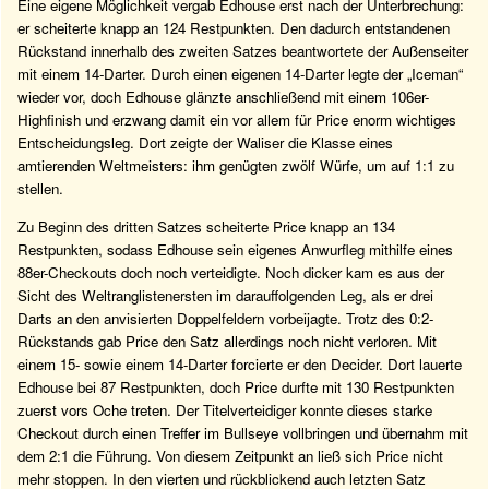
Eine eigene Möglichkeit vergab Edhouse erst nach der Unterbrechung:
er scheiterte knapp an 124 Restpunkten. Den dadurch entstandenen
Rückstand innerhalb des zweiten Satzes beantwortete der Außenseiter
mit einem 14-Darter. Durch einen eigenen 14-Darter legte der „Iceman“
wieder vor, doch Edhouse glänzte anschließend mit einem 106er-
Highfinish und erzwang damit ein vor allem für Price enorm wichtiges
Entscheidungsleg. Dort zeigte der Waliser die Klasse eines
amtierenden Weltmeisters: ihm genügten zwölf Würfe, um auf 1:1 zu
stellen.
Zu Beginn des dritten Satzes scheiterte Price knapp an 134
Restpunkten, sodass Edhouse sein eigenes Anwurfleg mithilfe eines
88er-Checkouts doch noch verteidigte. Noch dicker kam es aus der
Sicht des Weltranglistenersten im darauffolgenden Leg, als er drei
Darts an den anvisierten Doppelfeldern vorbeijagte. Trotz des 0:2-
Rückstands gab Price den Satz allerdings noch nicht verloren. Mit
einem 15- sowie einem 14-Darter forcierte er den Decider. Dort lauerte
Edhouse bei 87 Restpunkten, doch Price durfte mit 130 Restpunkten
zuerst vors Oche treten. Der Titelverteidiger konnte dieses starke
Checkout durch einen Treffer im Bullseye vollbringen und übernahm mit
dem 2:1 die Führung. Von diesem Zeitpunkt an ließ sich Price nicht
mehr stoppen. In den vierten und rückblickend auch letzten Satz