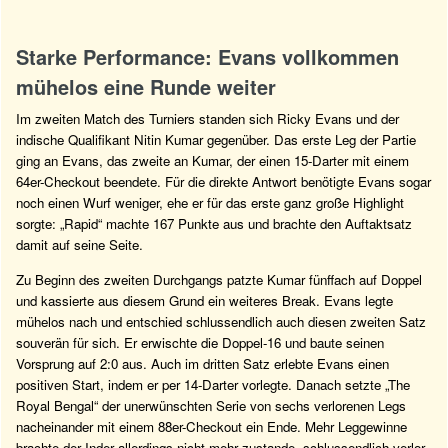
Starke Performance: Evans vollkommen
mühelos eine Runde weiter
Im zweiten Match des Turniers standen sich Ricky Evans und der
indische Qualifikant Nitin Kumar gegenüber. Das erste Leg der Partie
ging an Evans, das zweite an Kumar, der einen 15-Darter mit einem
64er-Checkout beendete. Für die direkte Antwort benötigte Evans sogar
noch einen Wurf weniger, ehe er für das erste ganz große Highlight
sorgte: „Rapid“ machte 167 Punkte aus und brachte den Auftaktsatz
damit auf seine Seite.
Zu Beginn des zweiten Durchgangs patzte Kumar fünffach auf Doppel
und kassierte aus diesem Grund ein weiteres Break. Evans legte
mühelos nach und entschied schlussendlich auch diesen zweiten Satz
souverän für sich. Er erwischte die Doppel-16 und baute seinen
Vorsprung auf 2:0 aus. Auch im dritten Satz erlebte Evans einen
positiven Start, indem er per 14-Darter vorlegte. Danach setzte „The
Royal Bengal“ der unerwünschten Serie von sechs verlorenen Legs
nacheinander mit einem 88er-Checkout ein Ende. Mehr Leggewinne
brachte der Inder allerdings nicht mehr zustande, schlussendlich verlor