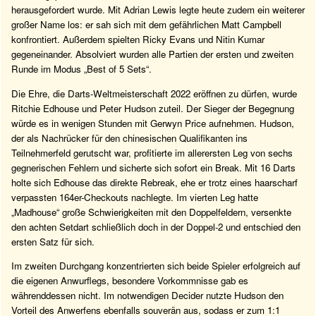
herausgefordert wurde. Mit Adrian Lewis legte heute zudem ein weiterer
großer Name los: er sah sich mit dem gefährlichen Matt Campbell
konfrontiert. Außerdem spielten Ricky Evans und Nitin Kumar
gegeneinander. Absolviert wurden alle Partien der ersten und zweiten
Runde im Modus „Best of 5 Sets“.
Die Ehre, die Darts-Weltmeisterschaft 2022 eröffnen zu dürfen, wurde
Ritchie Edhouse und Peter Hudson zuteil. Der Sieger der Begegnung
würde es in wenigen Stunden mit Gerwyn Price aufnehmen. Hudson,
der als Nachrücker für den chinesischen Qualifikanten ins
Teilnehmerfeld gerutscht war, profitierte im allerersten Leg von sechs
gegnerischen Fehlern und sicherte sich sofort ein Break. Mit 16 Darts
holte sich Edhouse das direkte Rebreak, ehe er trotz eines haarscharf
verpassten 164er-Checkouts nachlegte. Im vierten Leg hatte
„Madhouse“ große Schwierigkeiten mit den Doppelfeldern, versenkte
den achten Setdart schließlich doch in der Doppel-2 und entschied den
ersten Satz für sich.
Im zweiten Durchgang konzentrierten sich beide Spieler erfolgreich auf
die eigenen Anwurflegs, besondere Vorkommnisse gab es
währenddessen nicht. Im notwendigen Decider nutzte Hudson den
Vorteil des Anwerfens ebenfalls souverän aus, sodass er zum 1:1