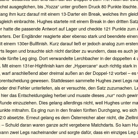
ächst ausgeglichen, bis „Yozza“ unter großem Druck 80 Punkte löschte
lang ihm kurz darauf mit einem 13-Darter ein Break, welches ihm gleic
gleich einbrachte. Hughes startete mit einem Break in den dritten Sat
r hatte die passende Antwort auf Lager und checkte 121 Punkte zum 
arters. Der Engländer reagierte aber ebenso stark und beendete eine
it einem 130er-Bullfinish. Kurz darauf ließ er jedoch analog zum erst
ts liegen und brauchte sich nicht darüber zu wundern, dass es auch jet
de fünfte Leg ging. Dort verwandelte Lerchbacher in der doppelten 4 
t. Mit einem 131er-Highfinish kam der „Hypercane“ auch richtig stark i
, warf anschließend aber dreimal außen an der Doppel-12 vorbei – es
orentscheidung gewesen. Stattdessen sammelte Hughes zwei Legs na
der drei Fehler unterliefen, als er versuchte, den Satz zuzumachen. 
 hier das Entscheidungsleg herbei und musste dieses „nur“ noch gewi
Runde einzuziehen. Dies gelang allerdings nicht, weil Hughes unter 
unkte mitnahm. Es ging nun in den finalen fünften Durchgang, wo sic
 2:0 absetzte. Erneut gelang es dem Österreicher aber nicht, die Ziellin
 – Schuld daran waren ganze acht vergebene Matchdarts. So kam Hu
wann zwei Legs nacheinander und sorgte dafür, dass ein einziges Leg 