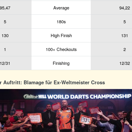
95,47
Average
94,22
5
180s
5
130
High Finish
131
1
100+ Checkouts
2
12/31
Finishing
12/32
r Auftritt: Blamage für Ex-Weltmeister Cross