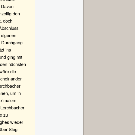
. Davon
hzeitig den
z, doch
Abschluss
n eigenen
en Durchgang
zt ins
und ging mit
n den nächsten
 wäre die
cheinander,
Lerchbacher
nnen, um in
maximalem
h Lerchbacher
ie zu
ghes wieder
über Sieg