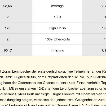
93,66
Average
88,
2
180s
3
126
High Finish
14
2
100+ Checkouts
1
10/17
Finishing
7/
t Zoran Lerchbacher der erste deutschsprachige Teilnehmer an der Re
t Jamie Hughes zu tun, dem Erstplatzierten der 32 Pro Tour-Qualifika
eg hatte der Österreicher die Chance auf ein 157er-Finish, verfehlte To
utlich. Mit einem starken 12-Darter kam Lerchbacher aber zum soforti
 souveränes 74er-Finish nachlegte. Hughes konnte mit einem starken 1
tscheidungsleg sorgen, verpasste dort jedoch zwei Gelegenheiten zum
cane“ bedankte sich und kam auf der Doppel-8 zum 1:0. Auch der zwe