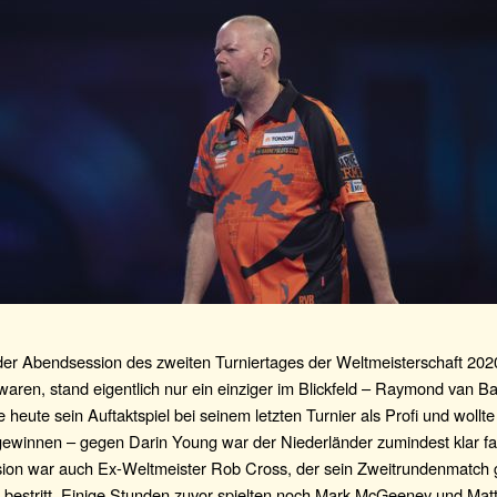
der Abendsession des zweiten Turniertages der Weltmeisterschaft 2020
waren, stand eigentlich nur ein einziger im Blickfeld – Raymond van B
e heute sein Auftaktspiel bei seinem letzten Turnier als Profi und wollte
ewinnen – gegen Darin Young war der Niederländer zumindest klar favo
sion war auch Ex-Weltmeister Rob Cross, der sein Zweitrundenmatch
 bestritt. Einige Stunden zuvor spielten noch Mark McGeeney und Mat