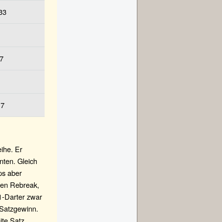
33
7
17
ihe. Er
nten. Gleich
ps aber
gen Rebreak,
1-Darter zwar
 Satzgewinn.
ite Satz