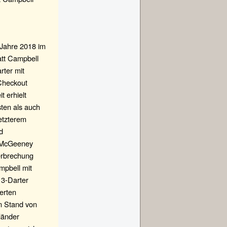
 Jahre 2018 im
att Campbell
rter mit
-Checkout
 erhielt
ten als auch
etzterem
d
. McGeeney
erbrechung
mpbell mit
13-Darter
erten
m Stand von
länder