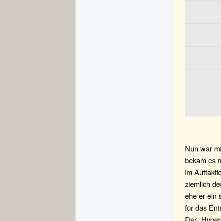
Nun war mi
bekam es mi
im Auftaktl
ziemlich de
ehe er ein
für das En
Der „Hyper