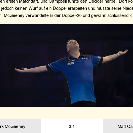
den ersten Matchdart, und Campbell führte den Decider herbei. Dort ko
 jedoch keinen Wurf auf ein Doppel erarbeiten und musste seine Nied
n. McGeeney verwandelte in der Doppel-20 und gewann schlussendlich
rk McGeeney
3:1
Matt Ca