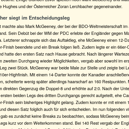
e Hughes und der Österreicher Zoran Lerchbacher gegeneinander.
her siegt im Entscheidungsleg
t machte also Mark McGeeney, der bei der BDO-Weltmeisterschaft im
tand. Sein Debüt bei der WM der PDC erlebte der Engländer gegen M
. Letzterer schnappte sich das Auftaktleg, ehe McGeeney einen 12-Da
-Finish beendete und ein Break folgen ließ. Zudem legte er ein 66er
nd hatte den ersten Satz nach Hause gebracht. Nach längerer Wartezeit
m zweiten Durchgang wieder Möglichkeiten, vergab aber sowohl im ers
 Leg zwei Stück. McGeeney war beide Male zur Stelle und zeigte bei L
110er-Highfinish. Mit einem 14-Darter konnte der Kanadier anschließen
en, scheiterte wenig später allerdings haarscharf an 160 Restpunkten
im direkten Gegenzug die Doppel-8 und erhöhte auf 2:0. Nach der Unt
ersten beiden Legs des dritten Durchgangs gerecht aufgeteilt, ehe Ca
-Finish sein bisheriges Highlight gelang. Zudem konnte er mit einem 
nd diesen Satz folglich auch für sich entscheiden. Im nun folgenden vi
gab es zunächst keine Breaks zu beobachten, sodass McGeeney bei
 Legs kurz vor dem Weiterkommen stand. Bei 140 Rest vergab der Eng