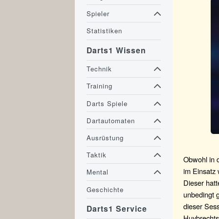
Spieler
Statistiken
Darts1 Wissen
Technik
Training
Darts Spiele
Dartautomaten
Ausrüstung
Taktik
Obwohl in 
im Einsatz 
Mental
Dieser hatt
Geschichte
unbedingt g
dieser Ses
Darts1 Service
Huybrechts