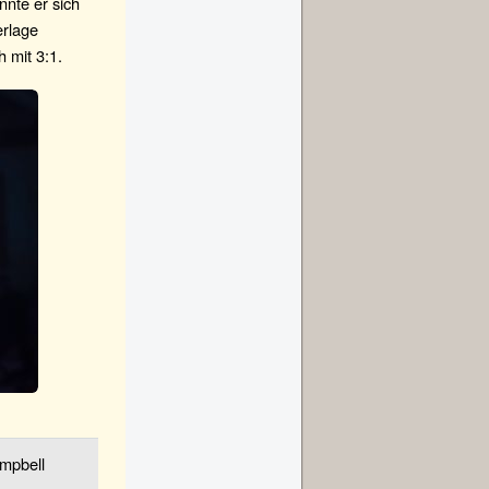
nnte er sich
erlage
 mit 3:1.
mpbell