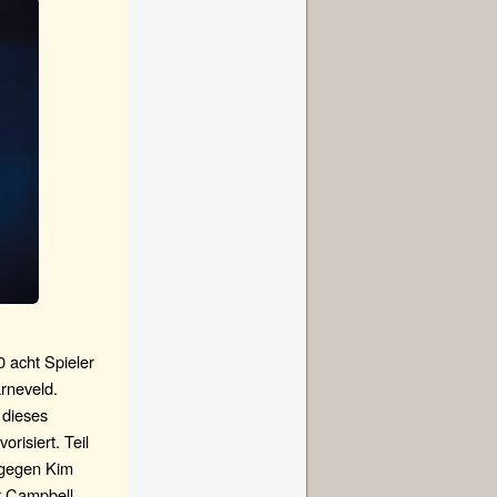
 acht Spieler
arneveld.
 dieses
risiert. Teil
 gegen Kim
t Campbell