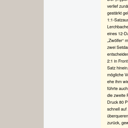
verlief zun
gestärkt ge
1:1-Satzaus
Lerchbache
eines 12-D
„Zwölfer“ m
zwei Setdar
entscheiden
2:1 in Fron
Satz hinein
mögliche V
ehe ihm wie
führte auch
die zweite 
Druck 80 P
schnell auf
überqueren
zurück, ge