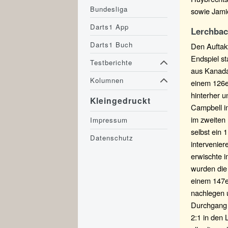
Bundesliga
sowie Jami
Darts1 App
Lerchbac
Darts1 Buch
Den Auftak
Endspiel s
Testberichte
aus Kanada
Kolumnen
einem 126er
hinterher u
Kleingedruckt
Campbell i
im zweiten
Impressum
selbst ein 
Datenschutz
intervenier
erwischte 
wurden die 
einem 147er
nachlegen u
Durchgang 
2:1 in den