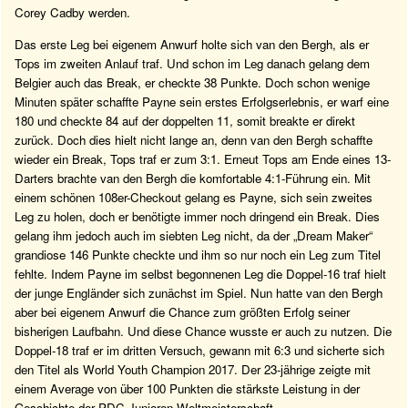
Corey Cadby werden.
Das erste Leg bei eigenem Anwurf holte sich van den Bergh, als er
Tops im zweiten Anlauf traf. Und schon im Leg danach gelang dem
Belgier auch das Break, er checkte 38 Punkte. Doch schon wenige
Minuten später schaffte Payne sein erstes Erfolgserlebnis, er warf eine
180 und checkte 84 auf der doppelten 11, somit breakte er direkt
zurück. Doch dies hielt nicht lange an, denn van den Bergh schaffte
wieder ein Break, Tops traf er zum 3:1. Erneut Tops am Ende eines 13-
Darters brachte van den Bergh die komfortable 4:1-Führung ein. Mit
einem schönen 108er-Checkout gelang es Payne, sich sein zweites
Leg zu holen, doch er benötigte immer noch dringend ein Break. Dies
gelang ihm jedoch auch im siebten Leg nicht, da der „Dream Maker“
grandiose 146 Punkte checkte und ihm so nur noch ein Leg zum Titel
fehlte. Indem Payne im selbst begonnenen Leg die Doppel-16 traf hielt
der junge Engländer sich zunächst im Spiel. Nun hatte van den Bergh
aber bei eigenem Anwurf die Chance zum größten Erfolg seiner
bisherigen Laufbahn. Und diese Chance wusste er auch zu nutzen. Die
Doppel-18 traf er im dritten Versuch, gewann mit 6:3 und sicherte sich
den Titel als World Youth Champion 2017. Der 23-jährige zeigte mit
einem Average von über 100 Punkten die stärkste Leistung in der
Geschichte der PDC Junioren Weltmeisterschaft.