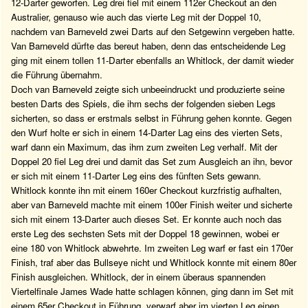
12-Darter geworfen. Leg drei fiel mit einem 112er Checkout an den
Australier, genauso wie auch das vierte Leg mit der Doppel 10,
nachdem van Barneveld zwei Darts auf den Setgewinn vergeben hatte.
Van Barneveld dürfte das bereut haben, denn das entscheidende Leg
ging mit einem tollen 11-Darter ebenfalls an Whitlock, der damit wieder
die Führung übernahm.
Doch van Barneveld zeigte sich unbeeindruckt und produzierte seine
besten Darts des Spiels, die ihm sechs der folgenden sieben Legs
sicherten, so dass er erstmals selbst in Führung gehen konnte. Gegen
den Wurf holte er sich in einem 14-Darter Lag eins des vierten Sets,
warf dann ein Maximum, das ihm zum zweiten Leg verhalf. Mit der
Doppel 20 fiel Leg drei und damit das Set zum Ausgleich an ihn, bevor
er sich mit einem 11-Darter Leg eins des fünften Sets gewann.
Whitlock konnte ihn mit einem 160er Checkout kurzfristig aufhalten,
aber van Barneveld machte mit einem 100er Finish weiter und sicherte
sich mit einem 13-Darter auch dieses Set. Er konnte auch noch das
erste Leg des sechsten Sets mit der Doppel 18 gewinnen, wobei er
eine 180 von Whitlock abwehrte. Im zweiten Leg warf er fast ein 170er
Finish, traf aber das Bullseye nicht und Whitlock konnte mit einem 80er
Finish ausgleichen. Whitlock, der in einem überaus spannenden
Viertelfinale James Wade hatte schlagen können, ging dann im Set mit
einem 65er Checkout in Führung, verwarf aber im vierten Leg einen