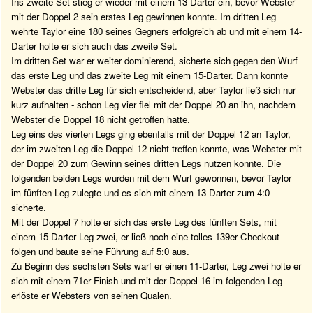
Ins zweite Set stieg er wieder mit einem 13-Darter ein, bevor Webster
mit der Doppel 2 sein erstes Leg gewinnen konnte. Im dritten Leg
wehrte Taylor eine 180 seines Gegners erfolgreich ab und mit einem 14-
Darter holte er sich auch das zweite Set.
Im dritten Set war er weiter dominierend, sicherte sich gegen den Wurf
das erste Leg und das zweite Leg mit einem 15-Darter. Dann konnte
Webster das dritte Leg für sich entscheidend, aber Taylor ließ sich nur
kurz aufhalten - schon Leg vier fiel mit der Doppel 20 an ihn, nachdem
Webster die Doppel 18 nicht getroffen hatte.
Leg eins des vierten Legs ging ebenfalls mit der Doppel 12 an Taylor,
der im zweiten Leg die Doppel 12 nicht treffen konnte, was Webster mit
der Doppel 20 zum Gewinn seines dritten Legs nutzen konnte. Die
folgenden beiden Legs wurden mit dem Wurf gewonnen, bevor Taylor
im fünften Leg zulegte und es sich mit einem 13-Darter zum 4:0
sicherte.
Mit der Doppel 7 holte er sich das erste Leg des fünften Sets, mit
einem 15-Darter Leg zwei, er ließ noch eine tolles 139er Checkout
folgen und baute seine Führung auf 5:0 aus.
Zu Beginn des sechsten Sets warf er einen 11-Darter, Leg zwei holte er
sich mit einem 71er Finish und mit der Doppel 16 im folgenden Leg
erlöste er Websters von seinen Qualen.