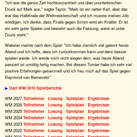
"Ich war die ganze Zeit hochkonzentriert und über ununterbrochen
Druck auf Mark aus," sagte Taylor. "Mark ist ein netter Kerl, aber das
war das Halbfinale der Weltmeisterschaft und ich musste meinen Job
erledigen. Ich denke, dass Finale gegen Simon wird ein Knaller. Er ist
ein sehr guter Spieler und bewahrt auch die Fassung, wenn er unter
Druck steht."
Webster meinte nach dem Spiel: "Ich habe ziemlich viel gelernt heute
Abend und ich hoffe, dass ich zurückkommen kann und dann besser
spielen werde. Ich werde mich nicht wegen dem, was heute Abend
passiert ist unnötig fertig machen. Bei diesem Turnier habe ich sehr viel
positive Erfahrungen gesammelt und ich freu mich auf das Spiel gegen
Raymond van Barneveld."
▶
Dart WM 2010 Spielberichte
WM 2027
Teilnehmer
·
Losung
·
Spielplan
·
Ergebnisse
WM 2026
Teilnehmer
·
Losung
·
Spielplan
·
Ergebnisse
WM 2025
Teilnehmer
·
Losung
·
Spielplan
·
Ergebnisse
WM 2024
Teilnehmer
·
Losung
·
Spielplan
·
Ergebnisse
WM 2023
Teilnehmer
·
Losung
·
Spielplan
·
Ergebnisse
WM 2022
Teilnehmer
·
Losung
·
Spielplan
·
Ergebnisse
WM 2021
Teilnehmer
·
Losung
·
Spielplan
·
Ergebnisse