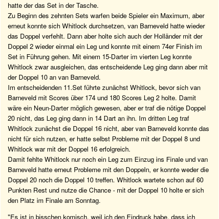
hatte der das Set in der Tasche.
Zu Beginn des zehnten Sets warfen beide Spieler ein Maximum, aber
erneut konnte sich Whitlock durchsetzen, van Barneveld hatte wieder
das Doppel verfehlt. Dann aber holte sich auch der Holländer mit der
Doppel 2 wieder einmal ein Leg und konnte mit einem 74er Finish im
Set in Führung gehen. Mit einem 15-Darter im vierten Leg konnte
Whitlock zwar ausgleichen, das entscheidende Leg ging dann aber mit
der Doppel 10 an van Barneveld.
Im entscheidenden 11.Set führte zunächst Whitlock, bevor sich van
Barneveld mit Scores über 174 und 180 Scores Leg 2 holte. Damit
wäre ein Neun-Darter möglich gewesen, aber er traf die nötige Doppel
20 nicht, das Leg ging dann in 14 Dart an ihn. Im dritten Leg traf
Whitlock zunächst die Doppel 16 nicht, aber van Barneveld konnte das
nicht für sich nutzen, er hatte selbst Probleme mit der Doppel 8 und
Whitlock war mit der Doppel 16 erfolgreich.
Damit fehlte Whitlock nur noch ein Leg zum Einzug ins Finale und van
Barneveld hatte erneut Probleme mit den Doppeln, er konnte weder die
Doppel 20 noch die Doppel 10 treffen. Whitlock wartete schon auf 60
Punkten Rest und nutze die Chance - mit der Doppel 10 holte er sich
den Platz im Finale am Sonntag.
"Es ist in bisschen komisch, weil ich den Eindruck habe, dass ich