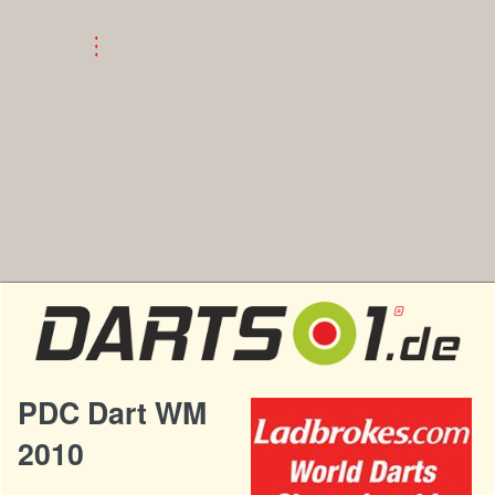
PDC Dart WM
2010