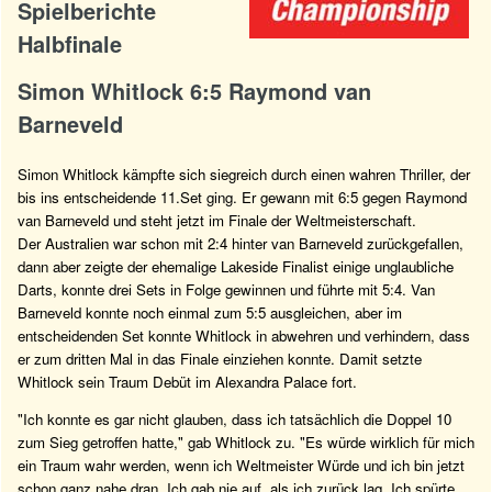
Spielberichte
Halbfinale
Simon Whitlock 6:5 Raymond van
Barneveld
Simon Whitlock kämpfte sich siegreich durch einen wahren Thriller, der
bis ins entscheidende 11.Set ging. Er gewann mit 6:5 gegen Raymond
van Barneveld und steht jetzt im Finale der Weltmeisterschaft.
Der Australien war schon mit 2:4 hinter van Barneveld zurückgefallen,
dann aber zeigte der ehemalige Lakeside Finalist einige unglaubliche
Darts, konnte drei Sets in Folge gewinnen und führte mit 5:4. Van
Barneveld konnte noch einmal zum 5:5 ausgleichen, aber im
entscheidenden Set konnte Whitlock in abwehren und verhindern, dass
er zum dritten Mal in das Finale einziehen konnte. Damit setzte
Whitlock sein Traum Debüt im Alexandra Palace fort.
"Ich konnte es gar nicht glauben, dass ich tatsächlich die Doppel 10
zum Sieg getroffen hatte," gab Whitlock zu. "Es würde wirklich für mich
ein Traum wahr werden, wenn ich Weltmeister Würde und ich bin jetzt
schon ganz nahe dran. Ich gab nie auf, als ich zurück lag. Ich spürte,