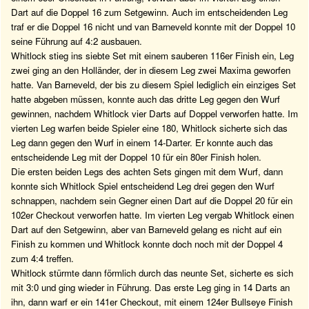
Dart auf die Doppel 16 zum Setgewinn. Auch im entscheidenden Leg
traf er die Doppel 16 nicht und van Barneveld konnte mit der Doppel 10
seine Führung auf 4:2 ausbauen.
Whitlock stieg ins siebte Set mit einem sauberen 116er Finish ein, Leg
zwei ging an den Holländer, der in diesem Leg zwei Maxima geworfen
hatte. Van Barneveld, der bis zu diesem Spiel lediglich ein einziges Set
hatte abgeben müssen, konnte auch das dritte Leg gegen den Wurf
gewinnen, nachdem Whitlock vier Darts auf Doppel verworfen hatte. Im
vierten Leg warfen beide Spieler eine 180, Whitlock sicherte sich das
Leg dann gegen den Wurf in einem 14-Darter. Er konnte auch das
entscheidende Leg mit der Doppel 10 für ein 80er Finish holen.
Die ersten beiden Legs des achten Sets gingen mit dem Wurf, dann
konnte sich Whitlock Spiel entscheidend Leg drei gegen den Wurf
schnappen, nachdem sein Gegner einen Dart auf die Doppel 20 für ein
102er Checkout verworfen hatte. Im vierten Leg vergab Whitlock einen
Dart auf den Setgewinn, aber van Barneveld gelang es nicht auf ein
Finish zu kommen und Whitlock konnte doch noch mit der Doppel 4
zum 4:4 treffen.
Whitlock stürmte dann förmlich durch das neunte Set, sicherte es sich
mit 3:0 und ging wieder in Führung. Das erste Leg ging in 14 Darts an
ihn, dann warf er ein 141er Checkout, mit einem 124er Bullseye Finish