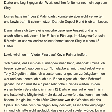
Darter und Leg 3 gegen den Wurf, und ihm fehlte nur noch ein Leg zum
Sieg.
Eccles hatte im 4.Leg 2 Matchdarts, konnte sie aber nicht verwerten
und Lewis traf mit seinem letzen Dart die Doppel 9 und blieb am Leben.
Dann nahm sich Lewis eine unvorhergesehene Auszeit und ging
anschließend mit einem 81er Finish in Führung. Im 6.Leg warf er sein
5.Maximum und vollendete seinen fantastischen Sieg in einem 15
Darter.
Lewis wird nun im Viertel Finale auf Kevin Painter treffen.
"Ich glaube, dass ich das Turnier gewinnen kann, aber dazu muss ich
besser spielen", gab Lewis zu. "Ich glaube an mich, und selbst wenn
Tony 3:0 geführt hätte, ich wusste, dass er gestern zurückgekommen
war und das konnte ich auch tun. Er hat eigentlich keinen Fehlwurf
gehabt und ich musste ein paar sehr hohe Finishes werfen. In den
ersten beiden Sets stand ich nach 12 Darts einmal auf einem Finish
und hatte keine Möglichkeit mehr darauf zu werfen, das kann man nicht
ändern. Ich glaube, mein 136er Checkout war der Wendepunkt des
Spiels. Ich habe noch nie gegen Tony gespielt, es ist schwierig gegen
ihn und ich hatte nicht geglaubt, dass er so gut spielen würde. Es war