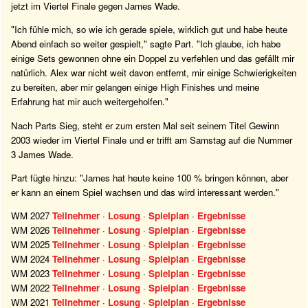
jetzt im Viertel Finale gegen James Wade.
"Ich fühle mich, so wie ich gerade spiele, wirklich gut und habe heute
Abend einfach so weiter gespielt," sagte Part. "Ich glaube, ich habe
einige Sets gewonnen ohne ein Doppel zu verfehlen und das gefällt mir
natürlich. Alex war nicht weit davon entfernt, mir einige Schwierigkeiten
zu bereiten, aber mir gelangen einige High Finishes und meine
Erfahrung hat mir auch weitergeholfen."
Nach Parts Sieg, steht er zum ersten Mal seit seinem Titel Gewinn
2003 wieder im Viertel Finale und er trifft am Samstag auf die Nummer
3 James Wade.
Part fügte hinzu: "James hat heute keine 100 % bringen können, aber
er kann an einem Spiel wachsen und das wird interessant werden."
WM 2027
Teilnehmer
·
Losung
·
Spielplan
·
Ergebnisse
WM 2026
Teilnehmer
·
Losung
·
Spielplan
·
Ergebnisse
WM 2025
Teilnehmer
·
Losung
·
Spielplan
·
Ergebnisse
WM 2024
Teilnehmer
·
Losung
·
Spielplan
·
Ergebnisse
WM 2023
Teilnehmer
·
Losung
·
Spielplan
·
Ergebnisse
WM 2022
Teilnehmer
·
Losung
·
Spielplan
·
Ergebnisse
WM 2021
Teilnehmer
·
Losung
·
Spielplan
·
Ergebnisse