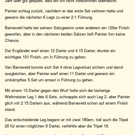
Jahr über gut gespielt, also bin ich nicht vollkommen überrascht."
Painter schlug zurück, nachdem er das erste Set verloren hatte und
gewann die nächsten 6 Legs zu einer 2:1 Führung.
Barneveld hatte bei seinem Satzgewinn unter anderem ein 120er Finish
geworfen, aber in den nächsten beiden Sätzen ließ Painter ihm keine
Chance.
Der Engländer warf einen 12 Darter und 4 15 Darter, drunter ein
wichtiges 101 Finish, um in Führung zu gehen.
Van Barneveld konnte sich Set 4 ohne Legverlust sichern und damit
ausgleichen, aber Painter warf einen 11 Darter und gewann ein
umkämpftes 5.Set um erneut in Führung zu gehen.
Mit einem 13 Darter gegen den Wurf holte sich der bisherige
Weltmeister Leg 1 des 6.Sets, schnappte sich auch Leg 2, aber Painter
glich mit 2 15 Dartern aus, während Barneveld schon auf einem Finish
stand.
Das entscheidende Leg begann er mit zwei 180ern, traf auch die Tripel
20 für einen möglichen 9 Darter, verfehlte aber die Tripel 19.