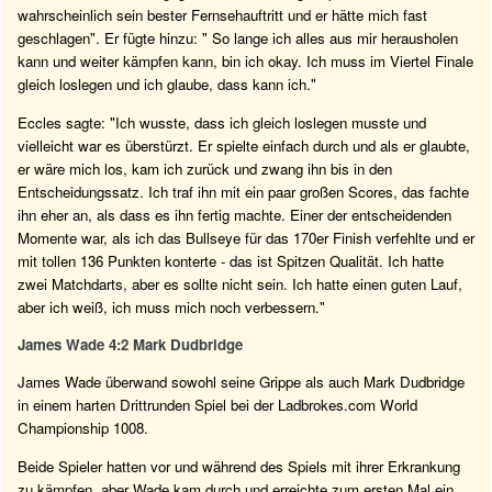
wahrscheinlich sein bester Fernsehauftritt und er hätte mich fast
geschlagen". Er fügte hinzu: " So lange ich alles aus mir herausholen
kann und weiter kämpfen kann, bin ich okay. Ich muss im Viertel Finale
gleich loslegen und ich glaube, dass kann ich."
Eccles sagte: "Ich wusste, dass ich gleich loslegen musste und
vielleicht war es überstürzt. Er spielte einfach durch und als er glaubte,
er wäre mich los, kam ich zurück und zwang ihn bis in den
Entscheidungssatz. Ich traf ihn mit ein paar großen Scores, das fachte
ihn eher an, als dass es ihn fertig machte. Einer der entscheidenden
Momente war, als ich das Bullseye für das 170er Finish verfehlte und er
mit tollen 136 Punkten konterte - das ist Spitzen Qualität. Ich hatte
zwei Matchdarts, aber es sollte nicht sein. Ich hatte einen guten Lauf,
aber ich weiß, ich muss mich noch verbessern."
James Wade 4:2 Mark Dudbridge
James Wade überwand sowohl seine Grippe als auch Mark Dudbridge
in einem harten Drittrunden Spiel bei der Ladbrokes.com World
Championship 1008.
Beide Spieler hatten vor und während des Spiels mit ihrer Erkrankung
zu kämpfen, aber Wade kam durch und erreichte zum ersten Mal ein