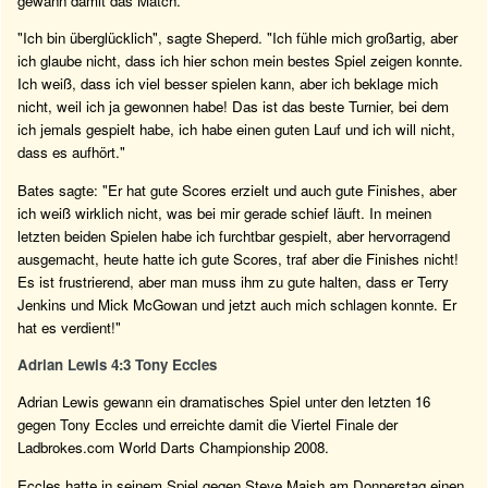
gewann damit das Match.
"Ich bin überglücklich", sagte Sheperd. "Ich fühle mich großartig, aber
ich glaube nicht, dass ich hier schon mein bestes Spiel zeigen konnte.
Ich weiß, dass ich viel besser spielen kann, aber ich beklage mich
nicht, weil ich ja gewonnen habe! Das ist das beste Turnier, bei dem
ich jemals gespielt habe, ich habe einen guten Lauf und ich will nicht,
dass es aufhört."
Bates sagte: "Er hat gute Scores erzielt und auch gute Finishes, aber
ich weiß wirklich nicht, was bei mir gerade schief läuft. In meinen
letzten beiden Spielen habe ich furchtbar gespielt, aber hervorragend
ausgemacht, heute hatte ich gute Scores, traf aber die Finishes nicht!
Es ist frustrierend, aber man muss ihm zu gute halten, dass er Terry
Jenkins und Mick McGowan und jetzt auch mich schlagen konnte. Er
hat es verdient!"
Adrian Lewis 4:3 Tony Eccles
Adrian Lewis gewann ein dramatisches Spiel unter den letzten 16
gegen Tony Eccles und erreichte damit die Viertel Finale der
Ladbrokes.com World Darts Championship 2008.
Eccles hatte in seinem Spiel gegen Steve Maish am Donnerstag einen