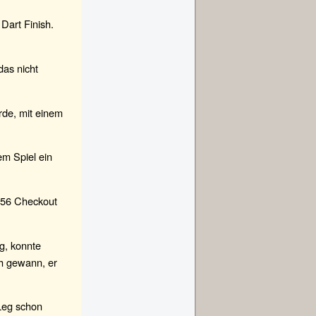
Dart Finish.
das nicht
rde, mit einem
em Spiel ein
 156 Checkout
g, konnte
ch gewann, er
Leg schon