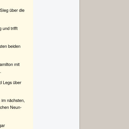
Sieg über die
und trifft
rsten beiden
amilton mit
.
nd Legs über
n im nächsten,
lichen Neun-
gar