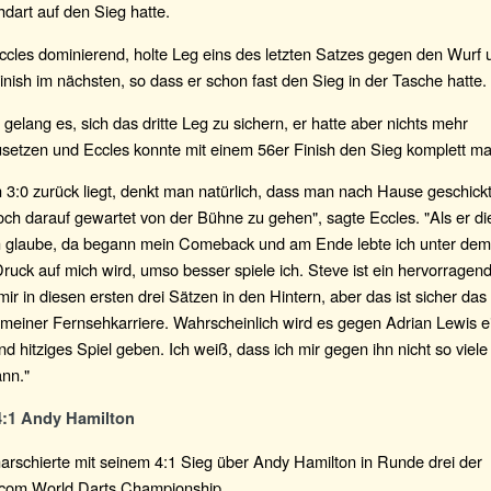
dart auf den Sieg hatte.
ccles dominierend, holte Leg eins des letzten Satzes gegen den Wurf
inish im nächsten, so dass er schon fast den Sieg in der Tasche hatte.
gelang es, sich das dritte Leg zu sichern, er hatte aber nichts mehr
setzen und Eccles konnte mit einem 56er Finish den Sieg komplett m
:0 zurück liegt, denkt man natürlich, dass man nach Hause geschickt
ch darauf gewartet von der Bühne zu gehen", sagte Eccles. "Als er di
ch glaube, da begann mein Comeback und am Ende lebte ich unter dem
ruck auf mich wird, umso besser spiele ich. Steve ist ein hervorragend
 mir in diesen ersten drei Sätzen in den Hintern, aber das ist sicher das
einer Fernsehkarriere. Wahrscheinlich wird es gegen Adrian Lewis e
nd hitziges Spiel geben. Ich weiß, dass ich mir gegen ihn nicht so viele
ann."
4:1 Andy Hamilton
arschierte mit seinem 4:1 Sieg über Andy Hamilton in Runde drei der
com World Darts Championship.