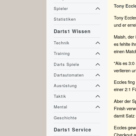
Tony Eccle
Spieler
Tony Eccle
Statistiken
und er err
Darts1 Wissen
Maish, der 
Technik
es fehlte i
einen Matc
Training
"Als es 3:0
Darts Spiele
verlieren u
Dartautomaten
Eccles fing
Ausrüstung
einer 2:1 F
Taktik
Aber der Sp
Mental
Finish verw
damit Satz 
Geschichte
Eccles gew
Darts1 Service
Checkout a