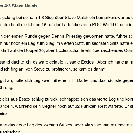
s 4:3 Steve Maish
s gelang bei seinem 4:3 Sieg über Steve Maish ein bemerkenswerte
eichte damit die letzten 16 bei der Ladbrokes.com PDC World Champio
in der ersten Runde gegen Dennis Priestley gewonnen hatte, führte s
hm nur noch ein Leg zum Sieg im vierten Satz, im sechsten Satz hatte 
hdart auf die Doppel 20, aber Eccles schaffte ein überraschendes Co
 stand dachte ich, es wäre gelaufen", sagte Eccles. "Aber ich hatte ja n
nd ich fing an, von Steve zu profitieren, so kam es dann".
 gut an, holte sich Leg zwei mit einem 14 Darter und das nächste geg
ührung.
ieler aus Essex schlug zurück, schnappte sich das vierte Leg und kon
andeln, während sein Gegner noch auf 32 Punkten Rest wartete. Er si
eins.
ann das erste Leg des zweiten Satzes, aber Maish konnte mit einem 
usgleichen.