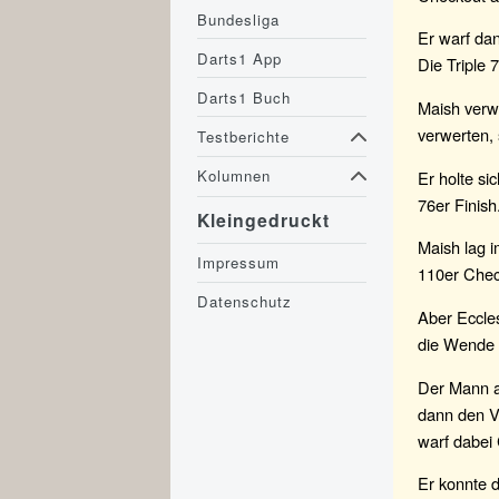
Bundesliga
Er warf dan
Darts1 App
Die Triple 
Darts1 Buch
Maish verwa
verwerten,
Testberichte
Kolumnen
Er holte si
76er Finish
Kleingedruckt
Maish lag i
Impressum
110er Chec
Datenschutz
Aber Eccles
die Wende i
Der Mann au
dann den Vo
warf dabei
Er konnte 