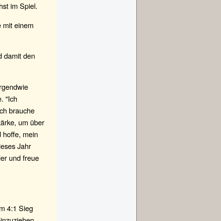
st im Spiel.
e mit einem
nd damit den
irgendwie
. "Ich
Ich brauche
tärke, um über
d hoffe, mein
ieses Jahr
ler und freue
m 4:1 Sieg
einzuziehen.