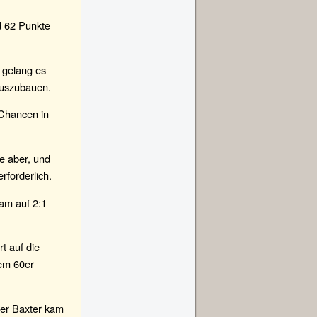
d 62 Punkte
 gelang es
auszubauen.
 Chancen in
e aber, und
forderlich.
kam auf 2:1
t auf die
nem 60er
ber Baxter kam