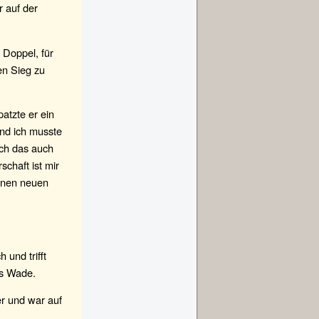
 auf der
 Doppel, für
en Sieg zu
patzte er ein
nd ich musste
ich das auch
schaft ist mir
hönen neuen
und trifft
es Wade.
er und war auf