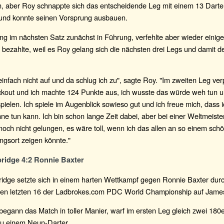
n, aber Roy schnappte sich das entscheidende Leg mit einem 13 Darter
und konnte seinen Vorsprung ausbauen.
ng im nächsten Satz zunächst in Führung, verfehlte aber wieder einige
r bezahlte, weil es Roy gelang sich die nächsten drei Legs und damit d
einfach nicht auf und da schlug ich zu", sagte Roy. "Im zweiten Leg ver
kout und ich machte 124 Punkte aus, ich wusste das würde weh tun u
spielen. Ich spiele im Augenblick sowieso gut und ich freue mich, dass 
ne tun kann. Ich bin schon lange Zeit dabei, aber bei einer Weltmeister
noch nicht gelungen, es wäre toll, wenn ich das allen an so einem sc
ngsort zeigen könnte."
ridge 4:2 Ronnie Baxter
dge setzte sich in einem harten Wettkampf gegen Ronnie Baxter durch 
den letzten 16 der Ladbrokes.com PDC World Championship auf Jam
egann das Match in toller Manier, warf im ersten Leg gleich zwei 180
u einem Neun-Darter.