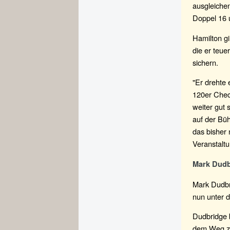
ausgleiche
Doppel 16 
Hamilton gi
die er teue
sichern.
"Er drehte 
120er Chec
weiter gut 
auf der Büh
das bisher 
Veranstaltu
Mark Dudb
Mark Dudbri
nun unter 
Dudbridge b
dem Weg z