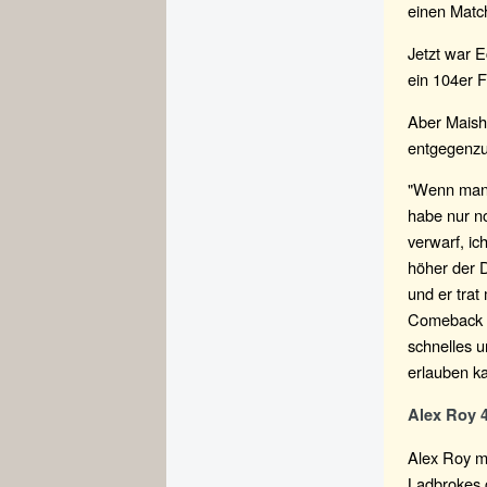
einen Match
Jetzt war E
ein 104er F
Aber Maish 
entgegenzu
"Wenn man 3
habe nur no
verwarf, i
höher der D
und er trat
Comeback m
schnelles u
erlauben k
Alex Roy 
Alex Roy m
Ladbrokes.