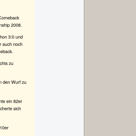
s Comeback
nship 2008.
chon 3:0 und
er auch noch
meback.
ichts zu
en den Wurf zu
nte ein 82er
cherte sich
110er