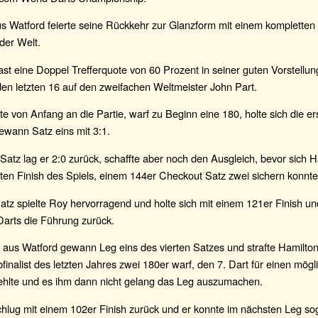
s Watford feierte seine Rückkehr zur Glanzform mit einem kompletten 
er Welt.
ast eine Doppel Trefferquote von 60 Prozent in seiner guten Vorstellung 
 den letzten 16 auf den zweifachen Weltmeister John Part.
e von Anfang an die Partie, warf zu Beginn eine 180, holte sich die e
ewann Satz eins mit 3:1.
Satz lag er 2:0 zurück, schaffte aber noch den Ausgleich, bevor sich H
ten Finish des Spiels, einem 144er Checkout Satz zwei sichern konnte
Satz spielte Roy hervorragend und holte sich mit einem 121er Finish u
Darts die Führung zurück.
 aus Watford gewann Leg eins des vierten Satzes und strafte Hamilto
bfinalist des letzten Jahres zwei 180er warf, den 7. Dart für einen mög
fehlte und es ihm dann nicht gelang das Leg auszumachen.
chlug mit einem 102er Finish zurück und er konnte im nächsten Leg so