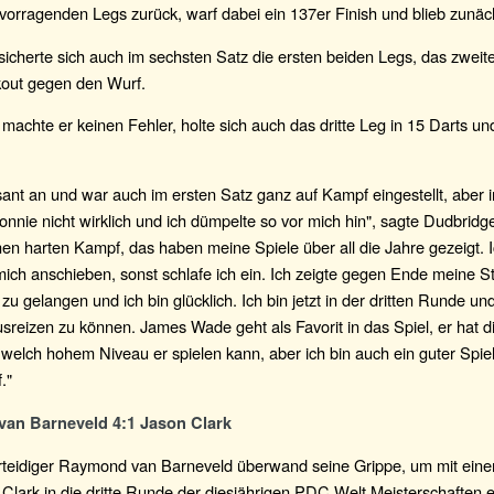
rvorragenden Legs zurück, warf dabei ein 137er Finish und blieb zunäch
icherte sich auch im sechsten Satz die ersten beiden Legs, das zweit
out gegen den Wurf.
machte er keinen Fehler, holte sich auch das dritte Leg in 15 Darts u
asant an und war auch im ersten Satz ganz auf Kampf eingestellt, aber 
onnie nicht wirklich und ich dümpelte so vor mich hin", sagte Dudbridge
en harten Kampf, das haben meine Spiele über all die Jahre gezeigt. 
mich anschieben, sonst schlafe ich ein. Ich zeigte gegen Ende meine S
e zu gelangen und ich bin glücklich. Ich bin jetzt in der dritten Runde un
usreizen zu können. James Wade geht als Favorit in das Spiel, er hat d
 welch hohem Niveau er spielen kann, aber ich bin auch ein guter Spie
."
an Barneveld 4:1 Jason Clark
erteidiger Raymond van Barneveld überwand seine Grippe, um mit eine
Clark in die dritte Runde der diesjährigen PDC Welt Meisterschaften 