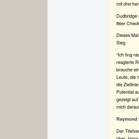
mit drei he
Dudbridge s
86er Check
Dieses Mal 
Sieg.
"Ich fing r
reagierte R
brauche ein
Leute, die 
die Ziellini
Potential a
gezeigt auf
mich darauf
Raymond v
Der Titelv
über Jason 