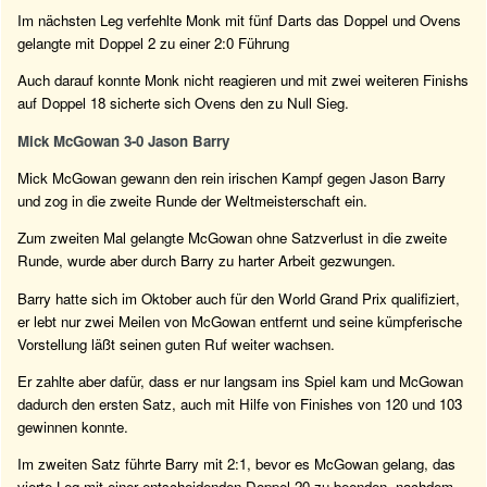
Im nächsten Leg verfehlte Monk mit fünf Darts das Doppel und Ovens
gelangte mit Doppel 2 zu einer 2:0 Führung
Auch darauf konnte Monk nicht reagieren und mit zwei weiteren Finishs
auf Doppel 18 sicherte sich Ovens den zu Null Sieg.
Mick McGowan 3-0 Jason Barry
Mick McGowan gewann den rein irischen Kampf gegen Jason Barry
und zog in die zweite Runde der Weltmeisterschaft ein.
Zum zweiten Mal gelangte McGowan ohne Satzverlust in die zweite
Runde, wurde aber durch Barry zu harter Arbeit gezwungen.
Barry hatte sich im Oktober auch für den World Grand Prix qualifiziert,
er lebt nur zwei Meilen von McGowan entfernt und seine kümpferische
Vorstellung läßt seinen guten Ruf weiter wachsen.
Er zahlte aber dafür, dass er nur langsam ins Spiel kam und McGowan
dadurch den ersten Satz, auch mit Hilfe von Finishes von 120 und 103
gewinnen konnte.
Im zweiten Satz führte Barry mit 2:1, bevor es McGowan gelang, das
vierte Leg mit einer entscheidenden Doppel 20 zu beenden, nachdem