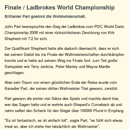
Finale / Ladbrokes World Championship
Brillanter Part gewinnt die Weltmeisterschaft.
John Part beanspruchte den Sieg der Ladbrokes.com PDC World Darts
Championship 2008 mit einer rücksichtslosen Zerstörung von Kirk
Shepherd mit 7:2 für sich.
Der Qualifikant Shepherd hatte alle dadurch überrascht, dass er sich
bei seinem Debüt bis ins Finale der Weltmeisterschaften durchkämpfen
konnte und er hatte auf seinem Weg ins Finale fünf, zum Teil große
Dartspieler wie Terry Jenkins, Peter Manley und Wayne Mardle
geschlagen.
Aber sein Traum von einem glücklichen Ende der Reise wurde vom
Kanadier Part, der seinen dritten Weltmeister Titel gewann, zerstört.
Part gewann die ersten vier Sätze des Spiels und machte damit klar,
wer das Sagen hatte und er wehrte auch Sheperd's Comeback ab und
nahm selbst den Scheck für den Sieger über 100000 Pfund in Empfang.
"Es ist fantastisch, es ist einfach toll", sagte Part, "es fühlt sich etwas
irreal an, aber ich stehe hier tatsächlich als Weltmeister".