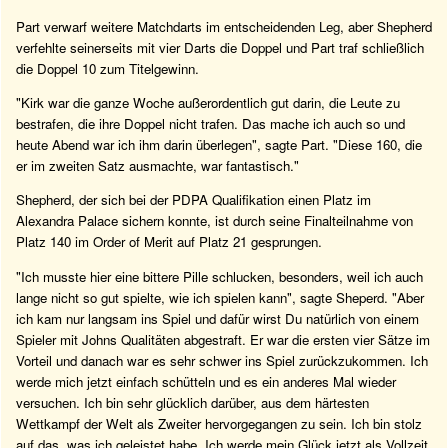
Part verwarf weitere Matchdarts im entscheidenden Leg, aber Shepherd
verfehlte seinerseits mit vier Darts die Doppel und Part traf schließlich
die Doppel 10 zum Titelgewinn.
"Kirk war die ganze Woche außerordentlich gut darin, die Leute zu
bestrafen, die ihre Doppel nicht trafen. Das mache ich auch so und
heute Abend war ich ihm darin überlegen", sagte Part. "Diese 160, die
er im zweiten Satz ausmachte, war fantastisch."
Shepherd, der sich bei der PDPA Qualifikation einen Platz im
Alexandra Palace sichern konnte, ist durch seine Finalteilnahme von
Platz 140 im Order of Merit auf Platz 21 gesprungen.
"Ich musste hier eine bittere Pille schlucken, besonders, weil ich auch
lange nicht so gut spielte, wie ich spielen kann", sagte Sheperd. "Aber
ich kam nur langsam ins Spiel und dafür wirst Du natürlich von einem
Spieler mit Johns Qualitäten abgestraft. Er war die ersten vier Sätze im
Vorteil und danach war es sehr schwer ins Spiel zurückzukommen. Ich
werde mich jetzt einfach schütteln und es ein anderes Mal wieder
versuchen. Ich bin sehr glücklich darüber, aus dem härtesten
Wettkampf der Welt als Zweiter hervorgegangen zu sein. Ich bin stolz
auf das, was ich geleistet habe. Ich werde mein Glück jetzt als Vollzeit