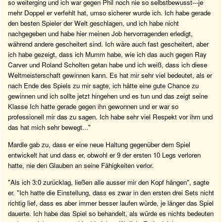
so weiterging und ich war gegen Phil noch nie so selbstbewusst---je
mehr Doppel er verfehlt hat, umso sicherer wurde ich. Ich habe gerade
den besten Spieler der Welt geschlagen, und ich habe nicht
nachgegeben und habe hier meinen Job hervorragenden erledigt,
während andere gescheitert sind. Ich wäre auch fast gescheitert, aber
ich habe gezeigt, dass ich Mumm habe, wie ich das auch gegen Ray
Carver und Roland Scholten getan habe und ich weiß, dass ich diese
Weltmeisterschaft gewinnen kann. Es hat mir sehr viel bedeutet, als er
nach Ende des Spiels zu mir sagte, ich hätte eine gute Chance zu
gewinnen und ich sollte jetzt hingehen und es tun und das zeigt seine
Klasse Ich hatte gerade gegen ihn gewonnen und er war so
professionell mir das zu sagen. Ich habe sehr viel Respekt vor ihm und
das hat mich sehr bewegt..."
Mardle gab zu, dass er eine neue Haltung gegenüber dem Spiel
entwickelt hat und dass er, obwohl er 9 der ersten 10 Legs verloren
hatte, nie den Glauben an seine Fähigkeiten verlor.
"Als ich 3:0 zurücklag, ließen alle ausser mir den Kopf hängen", sagte
er. "Ich hatte die Einstellung, dass es zwar in den ersten drei Sets nicht
richtig lief, dass es aber immer besser laufen würde, je länger das Spiel
dauerte. Ich habe das Spiel so behandelt, als würde es nichts bedeuten