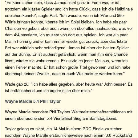
"Es kann schon sein, dass James nicht ganz in Form war, er ist
trotzdem ein klasse Spieler und ich hatte Glück, dass ich die Halbfinale
erreichen konnte", sagte Part. "Ich wusste, wenn ich 97er und 96er
Würfe bringen konnte, konnte ich im Spiel bleiben. Ich habe ein paar
Chancen vergeben, aber auch wenn ich über alles nachdachte, was vor
dem 4:4 passierte, ich musste von dort aus spielen. Ich war ein paar
Mal in Führung und er kam immer wieder gut zurück, aber das letzte
Set war wirklich sehr befriedigend. James ist einer der besten Spieler
auf der Bühne. Er ist äußerst gefährlich, wenn man ihm eine Chance
lässt, wird er sie wahrnehmen. Er nutzte es jedes Mal aus, wenn ich
einen Fehler machte. Er hat schon große Titel gewonnen und ich habe
überhaupt keinen Zweifel, dass er auch Weltmeister werden kann."
Wade gab zu: "Ich habe alles gegeben, aber heute war John besser. Es
ist enttäuschend und ich ärgere mich über mich."
Wayne Mardle 5:4 Phil Taylor
Wayne Mardle beendete Phil Taylors Weltmeisterschaftsambitionen mit
einem überraschenden 5:4 Viertelfinal Sieg am Samstagabend.
Taylor gelang es nicht, ein 14.Mal in einem PDC Finale zu stehen,
nachdem Wayne Mardle erstaunlicherweise nach einem 3:0 Rückstand