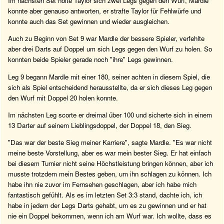
Im nächsten Set holte Taylor sich zwei Legs gegen den Wurf, Mardle
konnte aber genauso antworten, er strafte Taylor für Fehlwürfe und
konnte auch das Set gewinnen und wieder ausgleichen.
Auch zu Beginn von Set 9 war Mardle der bessere Spieler, verfehlte
aber drei Darts auf Doppel um sich Legs gegen den Wurf zu holen. So
konnten beide Spieler gerade noch "ihre" Legs gewinnen.
Leg 9 begann Mardle mit einer 180, seiner achten in diesem Spiel, die
sich als Spiel entscheidend herausstellte, da er sich dieses Leg gegen
den Wurf mit Doppel 20 holen konnte.
Im nächsten Leg scorte er dreimal über 100 und sicherte sich in einem
13 Darter auf seinem Lieblingsdoppel, der Doppel 18, den Sieg.
"Das war der beste Sieg meiner Karriere", sagte Mardle. "Es war nicht
meine beste Vorstellung, aber es war mein bester Sieg. Er hat einfach
bei diesem Turnier nicht seine Höchstleistung bringen können, aber ich
musste trotzdem mein Bestes geben, um ihn schlagen zu können. Ich
habe ihn nie zuvor im Fernsehen geschlagen, aber ich habe mich
fantastisch gefühlt. Als es im letzten Set 3:3 stand, dachte ich, ich
habe in jedem der Legs Darts gehabt, um es zu gewinnen und er hat
nie ein Doppel bekommen, wenn ich am Wurf war. Ich wollte, dass es