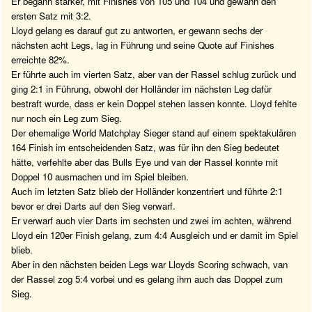
Er begann stärker, mit Finishes von 105 und 104 und gewann den
ersten Satz mit 3:2.
Lloyd gelang es darauf gut zu antworten, er gewann sechs der
nächsten acht Legs, lag in Führung und seine Quote auf Finishes
erreichte 82%.
Er führte auch im vierten Satz, aber van der Rassel schlug zurück und
ging 2:1 in Führung, obwohl der Holländer im nächsten Leg dafür
bestraft wurde, dass er kein Doppel stehen lassen konnte. Lloyd fehlte
nur noch ein Leg zum Sieg.
Der ehemalige World Matchplay Sieger stand auf einem spektakulären
164 Finish im entscheidenden Satz, was für ihn den Sieg bedeutet
hätte, verfehlte aber das Bulls Eye und van der Rassel konnte mit
Doppel 10 ausmachen und im Spiel bleiben.
Auch im letzten Satz blieb der Holländer konzentriert und führte 2:1
bevor er drei Darts auf den Sieg verwarf.
Er verwarf auch vier Darts im sechsten und zwei im achten, während
Lloyd ein 120er Finish gelang, zum 4:4 Ausgleich und er damit im Spiel
blieb.
Aber in den nächsten beiden Legs war Lloyds Scoring schwach, van
der Rassel zog 5:4 vorbei und es gelang ihm auch das Doppel zum
Sieg.