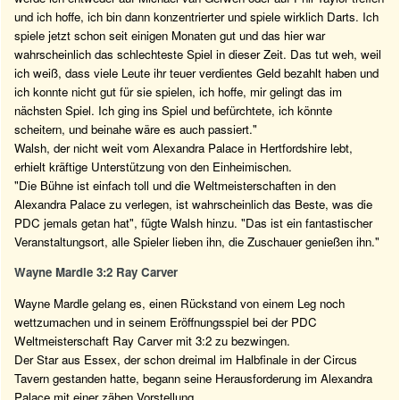
und ich hoffe, ich bin dann konzentrierter und spiele wirklich Darts. Ich
spiele jetzt schon seit einigen Monaten gut und das hier war
wahrscheinlich das schlechteste Spiel in dieser Zeit. Das tut weh, weil
ich weiß, dass viele Leute ihr teuer verdientes Geld bezahlt haben und
ich konnte nicht gut für sie spielen, ich hoffe, mir gelingt das im
nächsten Spiel. Ich ging ins Spiel und befürchtete, ich könnte
scheitern, und beinahe wäre es auch passiert."
Walsh, der nicht weit vom Alexandra Palace in Hertfordshire lebt,
erhielt kräftige Unterstützung von den Einheimischen.
"Die Bühne ist einfach toll und die Weltmeisterschaften in den
Alexandra Palace zu verlegen, ist wahrscheinlich das Beste, was die
PDC jemals getan hat", fügte Walsh hinzu. "Das ist ein fantastischer
Veranstaltungsort, alle Spieler lieben ihn, die Zuschauer genießen ihn."
Wayne Mardle 3:2 Ray Carver
Wayne Mardle gelang es, einen Rückstand von einem Leg noch
wettzumachen und in seinem Eröffnungsspiel bei der PDC
Weltmeisterschaft Ray Carver mit 3:2 zu bezwingen.
Der Star aus Essex, der schon dreimal im Halbfinale in der Circus
Tavern gestanden hatte, begann seine Herausforderung im Alexandra
Palace mit einer zähen Vorstellung.