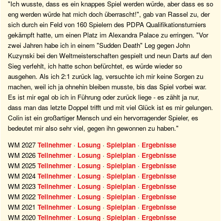
"Ich wusste, dass es ein knappes Spiel werden würde, aber dass es so
eng werden würde hat mich doch überrascht!", gab van Rassel zu, der
sich durch ein Feld von 160 Spielern des PDPA Qualifikationsturniers
gekämpft hatte, um einen Platz im Alexandra Palace zu erringen. "Vor
zwei Jahren habe ich in einem "Sudden Death" Leg gegen John
Kuzynski bei den Weltmeisterschaften gespielt und neun Darts auf den
Sieg verfehlt, ich hatte schon befürchtet, es würde wieder so
ausgehen. Als ich 2:1 zurück lag, versuchte ich mir keine Sorgen zu
machen, weil ich ja ohnehin bleiben musste, bis das Spiel vorbei war.
Es ist mir egal ob ich in Führung oder zurück liege - es zählt ja nur,
dass man das letzte Doppel trifft und mit viel Glück ist es mir gelungen.
Colin ist ein großartiger Mensch und ein hervorragender Spieler, es
bedeutet mir also sehr viel, gegen ihn gewonnen zu haben."
WM 2027
Teilnehmer
·
Losung
·
Spielplan
·
Ergebnisse
WM 2026
Teilnehmer
·
Losung
·
Spielplan
·
Ergebnisse
WM 2025
Teilnehmer
·
Losung
·
Spielplan
·
Ergebnisse
WM 2024
Teilnehmer
·
Losung
·
Spielplan
·
Ergebnisse
WM 2023
Teilnehmer
·
Losung
·
Spielplan
·
Ergebnisse
WM 2022
Teilnehmer
·
Losung
·
Spielplan
·
Ergebnisse
WM 2021
Teilnehmer
·
Losung
·
Spielplan
·
Ergebnisse
WM 2020
Teilnehmer
·
Losung
·
Spielplan
·
Ergebnisse