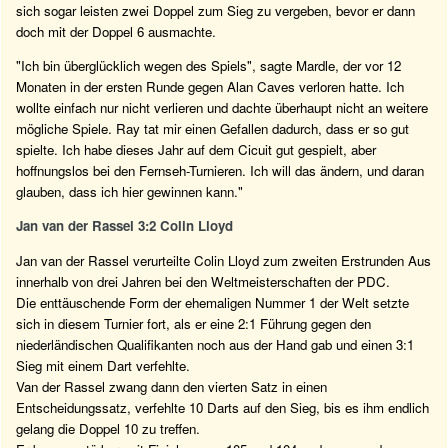
sich sogar leisten zwei Doppel zum Sieg zu vergeben, bevor er dann
doch mit der Doppel 6 ausmachte.
"Ich bin überglücklich wegen des Spiels", sagte Mardle, der vor 12
Monaten in der ersten Runde gegen Alan Caves verloren hatte. Ich
wollte einfach nur nicht verlieren und dachte überhaupt nicht an weitere
mögliche Spiele. Ray tat mir einen Gefallen dadurch, dass er so gut
spielte. Ich habe dieses Jahr auf dem Cicuit gut gespielt, aber
hoffnungslos bei den Fernseh-Turnieren. Ich will das ändern, und daran
glauben, dass ich hier gewinnen kann."
Jan van der Rassel 3:2 Colin Lloyd
Jan van der Rassel verurteilte Colin Lloyd zum zweiten Erstrunden Aus
innerhalb von drei Jahren bei den Weltmeisterschaften der PDC.
Die enttäuschende Form der ehemaligen Nummer 1 der Welt setzte
sich in diesem Turnier fort, als er eine 2:1 Führung gegen den
niederländischen Qualifikanten noch aus der Hand gab und einen 3:1
Sieg mit einem Dart verfehlte.
Van der Rassel zwang dann den vierten Satz in einen
Entscheidungssatz, verfehlte 10 Darts auf den Sieg, bis es ihm endlich
gelang die Doppel 10 zu treffen.