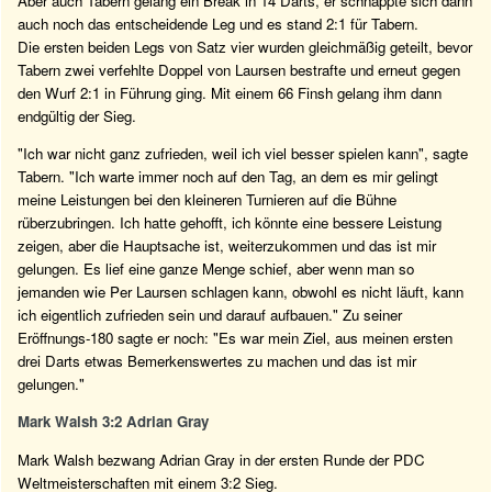
Aber auch Tabern gelang ein Break in 14 Darts, er schnappte sich dann
auch noch das entscheidende Leg und es stand 2:1 für Tabern.
Die ersten beiden Legs von Satz vier wurden gleichmäßig geteilt, bevor
Tabern zwei verfehlte Doppel von Laursen bestrafte und erneut gegen
den Wurf 2:1 in Führung ging. Mit einem 66 Finsh gelang ihm dann
endgültig der Sieg.
"Ich war nicht ganz zufrieden, weil ich viel besser spielen kann", sagte
Tabern. "Ich warte immer noch auf den Tag, an dem es mir gelingt
meine Leistungen bei den kleineren Turnieren auf die Bühne
rüberzubringen. Ich hatte gehofft, ich könnte eine bessere Leistung
zeigen, aber die Hauptsache ist, weiterzukommen und das ist mir
gelungen. Es lief eine ganze Menge schief, aber wenn man so
jemanden wie Per Laursen schlagen kann, obwohl es nicht läuft, kann
ich eigentlich zufrieden sein und darauf aufbauen." Zu seiner
Eröffnungs-180 sagte er noch: "Es war mein Ziel, aus meinen ersten
drei Darts etwas Bemerkenswertes zu machen und das ist mir
gelungen."
Mark Walsh 3:2 Adrian Gray
Mark Walsh bezwang Adrian Gray in der ersten Runde der PDC
Weltmeisterschaften mit einem 3:2 Sieg.