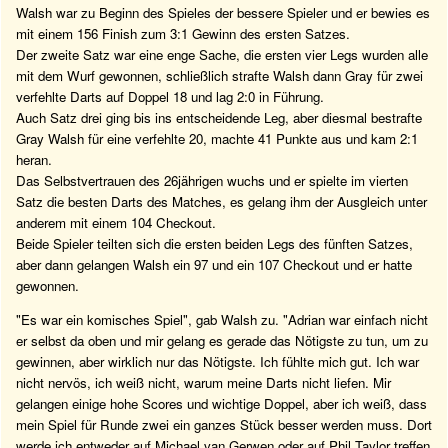
Walsh war zu Beginn des Spieles der bessere Spieler und er bewies es
mit einem 156 Finish zum 3:1 Gewinn des ersten Satzes.
Der zweite Satz war eine enge Sache, die ersten vier Legs wurden alle
mit dem Wurf gewonnen, schließlich strafte Walsh dann Gray für zwei
verfehlte Darts auf Doppel 18 und lag 2:0 in Führung.
Auch Satz drei ging bis ins entscheidende Leg, aber diesmal bestrafte
Gray Walsh für eine verfehlte 20, machte 41 Punkte aus und kam 2:1
heran.
Das Selbstvertrauen des 26jährigen wuchs und er spielte im vierten
Satz die besten Darts des Matches, es gelang ihm der Ausgleich unter
anderem mit einem 104 Checkout.
Beide Spieler teilten sich die ersten beiden Legs des fünften Satzes,
aber dann gelangen Walsh ein 97 und ein 107 Checkout und er hatte
gewonnen.
"Es war ein komisches Spiel", gab Walsh zu. "Adrian war einfach nicht
er selbst da oben und mir gelang es gerade das Nötigste zu tun, um zu
gewinnen, aber wirklich nur das Nötigste. Ich fühlte mich gut. Ich war
nicht nervös, ich weiß nicht, warum meine Darts nicht liefen. Mir
gelangen einige hohe Scores und wichtige Doppel, aber ich weiß, dass
mein Spiel für Runde zwei ein ganzes Stück besser werden muss. Dort
werde ich entweder auf Michael van Gerwen oder auf Phil Taylor treffen