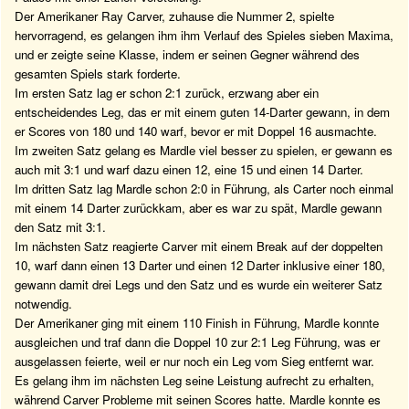
Der Amerikaner Ray Carver, zuhause die Nummer 2, spielte
hervorragend, es gelangen ihm ihm Verlauf des Spieles sieben Maxima,
und er zeigte seine Klasse, indem er seinen Gegner während des
gesamten Spiels stark forderte.
Im ersten Satz lag er schon 2:1 zurück, erzwang aber ein
entscheidendes Leg, das er mit einem guten 14-Darter gewann, in dem
er Scores von 180 und 140 warf, bevor er mit Doppel 16 ausmachte.
Im zweiten Satz gelang es Mardle viel besser zu spielen, er gewann es
auch mit 3:1 und warf dazu einen 12, eine 15 und einen 14 Darter.
Im dritten Satz lag Mardle schon 2:0 in Führung, als Carter noch einmal
mit einem 14 Darter zurückkam, aber es war zu spät, Mardle gewann
den Satz mit 3:1.
Im nächsten Satz reagierte Carver mit einem Break auf der doppelten
10, warf dann einen 13 Darter und einen 12 Darter inklusive einer 180,
gewann damit drei Legs und den Satz und es wurde ein weiterer Satz
notwendig.
Der Amerikaner ging mit einem 110 Finish in Führung, Mardle konnte
ausgleichen und traf dann die Doppel 10 zur 2:1 Leg Führung, was er
ausgelassen feierte, weil er nur noch ein Leg vom Sieg entfernt war.
Es gelang ihm im nächsten Leg seine Leistung aufrecht zu erhalten,
während Carver Probleme mit seinen Scores hatte. Mardle konnte es