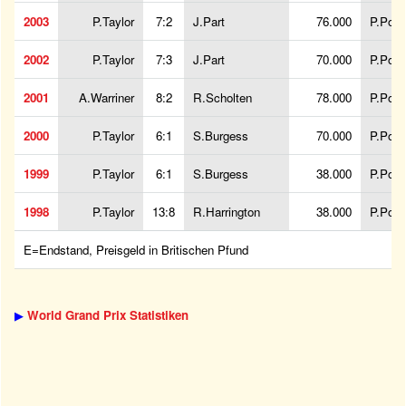
2003
P.Taylor
7:2
J.Part
76.000
P.Pow
2002
P.Taylor
7:3
J.Part
70.000
P.Pow
2001
A.Warriner
8:2
R.Scholten
78.000
P.Pow
2000
P.Taylor
6:1
S.Burgess
70.000
P.Pow
1999
P.Taylor
6:1
S.Burgess
38.000
P.Pow
1998
P.Taylor
13:8
R.Harrington
38.000
P.Pow
E=Endstand, Preisgeld in Britischen Pfund
▶
World Grand Prix Statistiken