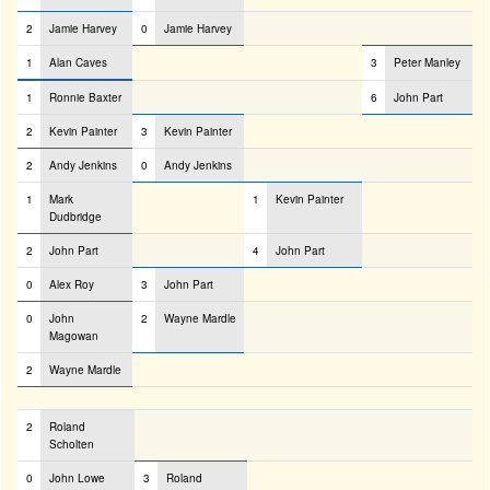
2
Jamie Harvey
0
Jamie Harvey
1
Alan Caves
3
Peter Manley
1
Ronnie Baxter
6
John Part
2
Kevin Painter
3
Kevin Painter
2
Andy Jenkins
0
Andy Jenkins
1
Mark
1
Kevin Painter
Dudbridge
2
John Part
4
John Part
0
Alex Roy
3
John Part
0
John
2
Wayne Mardle
Magowan
2
Wayne Mardle
2
Roland
Scholten
0
John Lowe
3
Roland