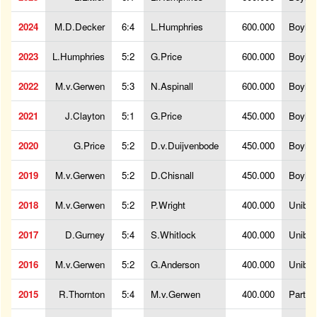
2024
M.D.Decker
6:4
L.Humphries
600.000
BoyleS
2023
L.Humphries
5:2
G.Price
600.000
BoyleS
2022
M.v.Gerwen
5:3
N.Aspinall
600.000
BoyleS
2021
J.Clayton
5:1
G.Price
450.000
BoyleS
2020
G.Price
5:2
D.v.Duijvenbode
450.000
BoyleS
2019
M.v.Gerwen
5:2
D.Chisnall
450.000
BoyleS
2018
M.v.Gerwen
5:2
P.Wright
400.000
Unibet
2017
D.Gurney
5:4
S.Whitlock
400.000
Unibet
2016
M.v.Gerwen
5:2
G.Anderson
400.000
Unibet
2015
R.Thornton
5:4
M.v.Gerwen
400.000
PartyP