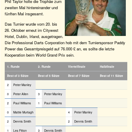
Phil Taylor holte die Trophäe zum
zweiten Mal hintereinander und
fünften Mal insgesamt.
Das Turnier wurde vom 20. bis
26. Oktober erneut im Citywest
Hotel, Dublin, Irland, ausgetragen.
Die Professional Darts Corporation hob mit dem Turniersponsor Paddy
Power das Gesamtpreisgeld auf 76.000 £ an, es sollte die letzte
Kooperation beim World Grand Prix sein.
1. Runde
2. Runde
Viertelfinale
Halbfinale
Best of 3 Sätze
Best of 5 Sätze
Best of 7 Sätze
Best of 11 Sätze
2
Peter Manley
0
Peter Allen
3
Peter Manley
2
Paul Williams
1
Paul Williams
0
Mattie Murtagh
4
Peter Manley
2
Dennis Smith
2
Dennis Smith
1
Les Fitton
3
Dennis Smith