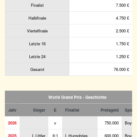
Finalist
7.500 £
Halbfinale
4.750 £
Viertelfinale
2.500 £
Letzte 16
1.750 £
Letzte 24
1.250 £
Gesamt
76.000 £
World Grand Prix - Geschichte
Jahr
Sieger
E
Finalist
Preisgeld
Spons
2026
v
750.000
BoyleS
2025
L.Littler
6:1
L.Humphries
600.000
BoyleS