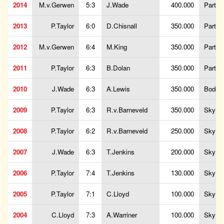
2014
M.v.Gerwen
5:3
J.Wade
400.000
PartyP
2013
P.Taylor
6:0
D.Chisnall
350.000
PartyP
2012
M.v.Gerwen
6:4
M.King
350.000
PartyP
2011
P.Taylor
6:3
B.Dolan
350.000
PartyP
2010
J.Wade
6:3
A.Lewis
350.000
Bodog
2009
P.Taylor
6:3
R.v.Barneveld
350.000
SkyBe
2008
P.Taylor
6:2
R.v.Barneveld
250.000
SkyBe
2007
J.Wade
6:3
T.Jenkins
200.000
SkyBe
2006
P.Taylor
7:4
T.Jenkins
130.000
SkyBe
2005
P.Taylor
7:1
C.Lloyd
100.000
SkyBe
2004
C.Lloyd
7:3
A.Warriner
100.000
SkyBe