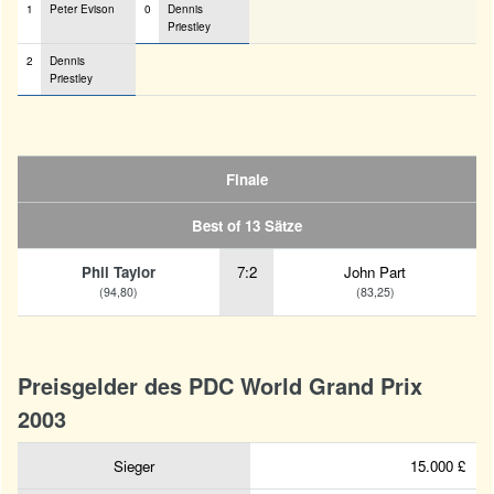
1
Peter Evison
0
Dennis
Priestley
2
Dennis
Priestley
Finale
Best of 13 Sätze
Phil Taylor
7:2
John Part
(94,80)
(83,25)
Preisgelder des PDC World Grand Prix
2003
Sieger
15.000 £