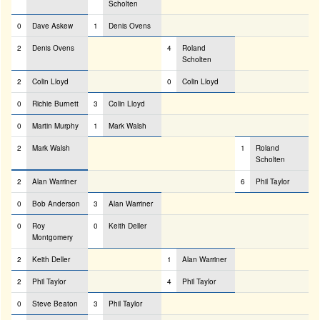
Scholten
0
Dave Askew
1
Denis Ovens
2
Denis Ovens
4
Roland
Scholten
2
Colin Lloyd
0
Colin Lloyd
0
Richie Burnett
3
Colin Lloyd
0
Martin Murphy
1
Mark Walsh
2
Mark Walsh
1
Roland
Scholten
2
Alan Warriner
6
Phil Taylor
0
Bob Anderson
3
Alan Warriner
0
Roy
0
Keith Deller
Montgomery
2
Keith Deller
1
Alan Warriner
2
Phil Taylor
4
Phil Taylor
0
Steve Beaton
3
Phil Taylor