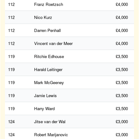
112
Franz Roetzsch
£4,000
112
Nico Kurz
£4,000
112
Darren Penhall
£4,000
112
Vincent van der Meer
£4,000
119
Ritchie Edhouse
£3,500
119
Harald Leitinger
£3,500
119
Mark McGeeney
£3,500
119
Jamie Lewis
£3,500
119
Harry Ward
£3,500
124
Jitse van der Wal
£3,000
124
Robert Marijanovic
£3,000