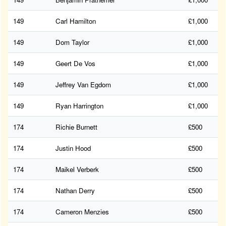
149
Carl Hamilton
£1,000
149
Dom Taylor
£1,000
149
Geert De Vos
£1,000
149
Jeffrey Van Egdom
£1,000
149
Ryan Harrington
£1,000
174
Richie Burnett
£500
174
Justin Hood
£500
174
Maikel Verberk
£500
174
Nathan Derry
£500
174
Cameron Menzies
£500