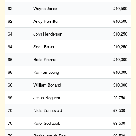
62
Wayne Jones
£10,500
62
Andy Hamilton
£10,500
64
John Henderson
£10,250
64
Scott Baker
£10,250
66
Boris Krcmar
£10,000
66
Kai Fan Leung
£10,000
66
William Borland
£10,000
69
Jesus Noguera
£9,750
70
Niels Zonneveld
£9,500
70
Karel Sedlacek
£9,500
70
Benito van de Pas
£9,500