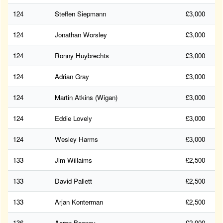
124
Steffen Siepmann
£3,000
124
Jonathan Worsley
£3,000
124
Ronny Huybrechts
£3,000
124
Adrian Gray
£3,000
124
Martin Atkins (Wigan)
£3,000
124
Eddie Lovely
£3,000
124
Wesley Harms
£3,000
133
Jim Willaims
£2,500
133
David Pallett
£2,500
133
Arjan Konterman
£2,500
136
Aaron Beeney
£2,000