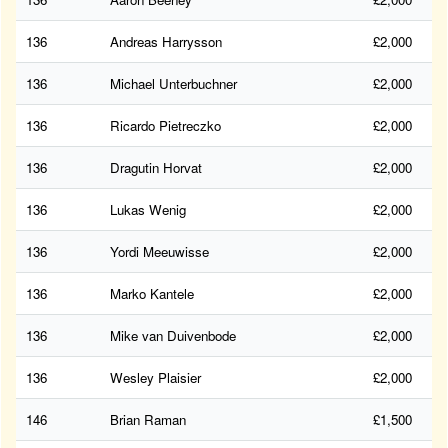
136
Andreas Harrysson
£2,000
136
Michael Unterbuchner
£2,000
136
Ricardo Pietreczko
£2,000
136
Dragutin Horvat
£2,000
136
Lukas Wenig
£2,000
136
Yordi Meeuwisse
£2,000
136
Marko Kantele
£2,000
136
Mike van Duivenbode
£2,000
136
Wesley Plaisier
£2,000
146
Brian Raman
£1,500