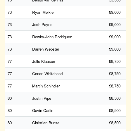
73
Ryan Meikle
£9,000
73
Josh Payne
£9,000
73
Rowby-John Rodriguez
£9,000
73
Darren Webster
£9,000
77
Jelle Klaasen
£8,750
77
Conan Whitehead
£8,750
77
Martin Schindler
£8,750
80
Justin Pipe
£8,500
80
Gavin Carlin
£8,500
80
Christian Bunse
£8,500