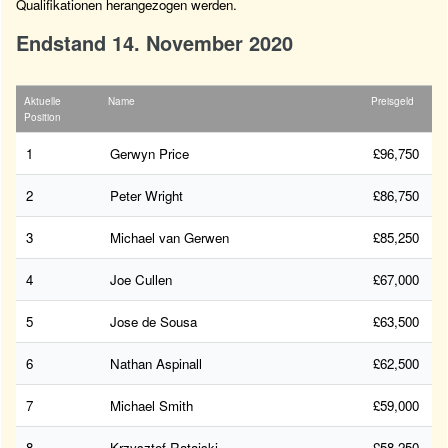
Qualifikationen herangezogen werden.
Endstand 14. November 2020
Aktuelle
Name
Preisgeld
Position
1
Gerwyn Price
£96,750
2
Peter Wright
£86,750
3
Michael van Gerwen
£85,250
4
Joe Cullen
£67,000
5
Jose de Sousa
£63,500
6
Nathan Aspinall
£62,500
7
Michael Smith
£59,000
8
Krzysztof Ratajski
£58,250