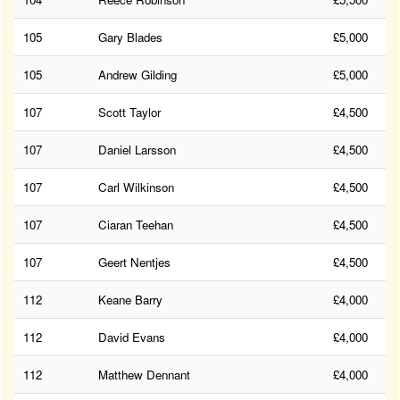
105
Gary Blades
£5,000
105
Andrew Gilding
£5,000
107
Scott Taylor
£4,500
107
Daniel Larsson
£4,500
107
Carl Wilkinson
£4,500
107
Ciaran Teehan
£4,500
107
Geert Nentjes
£4,500
112
Keane Barry
£4,000
112
David Evans
£4,000
112
Matthew Dennant
£4,000