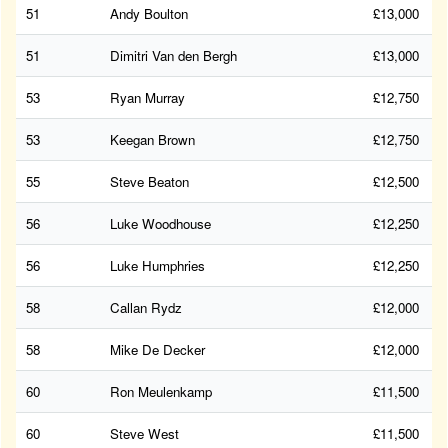
51
Andy Boulton
£13,000
51
Dimitri Van den Bergh
£13,000
53
Ryan Murray
£12,750
53
Keegan Brown
£12,750
55
Steve Beaton
£12,500
56
Luke Woodhouse
£12,250
56
Luke Humphries
£12,250
58
Callan Rydz
£12,000
58
Mike De Decker
£12,000
60
Ron Meulenkamp
£11,500
60
Steve West
£11,500