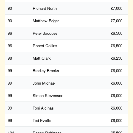
90
Richard North
£7,000
90
Matthew Edgar
£7,000
96
Peter Jacques
£6,500
96
Robert Collins
£6,500
98
Matt Clark
£6,250
99
Bradley Brooks
£6,000
99
John Michael
£6,000
99
Simon Stevenson
£6,000
99
Toni Alcinas
£6,000
99
Ted Evetts
£6,000
104
Reece Robinson
£5,500