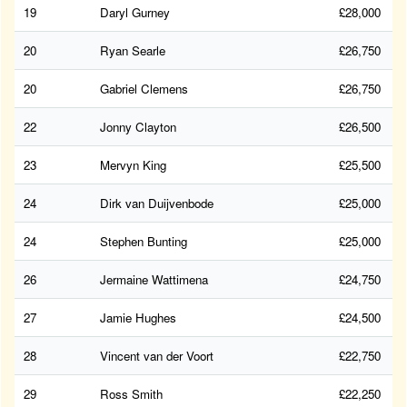
19
Daryl Gurney
£28,000
20
Ryan Searle
£26,750
20
Gabriel Clemens
£26,750
22
Jonny Clayton
£26,500
23
Mervyn King
£25,500
24
Dirk van Duijvenbode
£25,000
24
Stephen Bunting
£25,000
26
Jermaine Wattimena
£24,750
27
Jamie Hughes
£24,500
28
Vincent van der Voort
£22,750
29
Ross Smith
£22,250