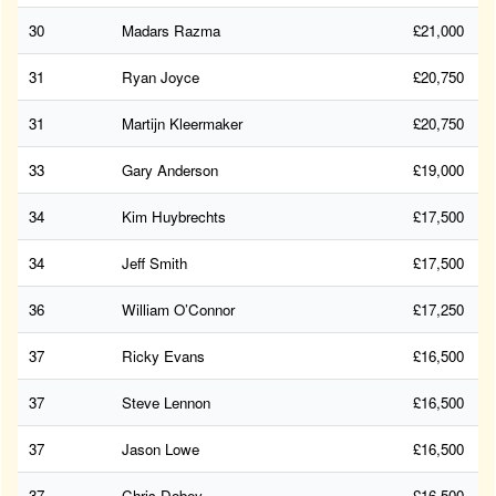
30
Madars Razma
£21,000
31
Ryan Joyce
£20,750
31
Martijn Kleermaker
£20,750
33
Gary Anderson
£19,000
34
Kim Huybrechts
£17,500
34
Jeff Smith
£17,500
36
William O’Connor
£17,250
37
Ricky Evans
£16,500
37
Steve Lennon
£16,500
37
Jason Lowe
£16,500
37
Chris Dobey
£16,500