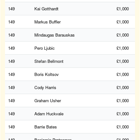
149
Kai Gotthardt
£1,000
149
Markus Buffler
£1,000
149
Mindaugas Barauskas
£1,000
149
Pero Ljubic
£1,000
149
Stefan Bellmont
£1,000
149
Boris Koltsov
£1,000
149
Cody Harris
£1,000
149
Graham Usher
£1,000
149
Adam Huckvale
£1,000
149
Barrie Bates
£1,000
149
Benjamin Pratnemer
£1,000