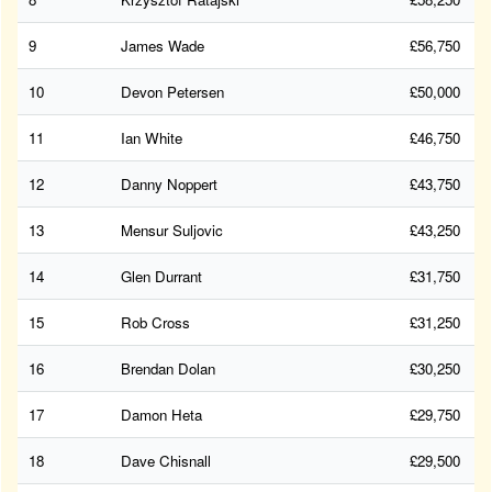
9
James Wade
£56,750
10
Devon Petersen
£50,000
11
Ian White
£46,750
12
Danny Noppert
£43,750
13
Mensur Suljovic
£43,250
14
Glen Durrant
£31,750
15
Rob Cross
£31,250
16
Brendan Dolan
£30,250
17
Damon Heta
£29,750
18
Dave Chisnall
£29,500