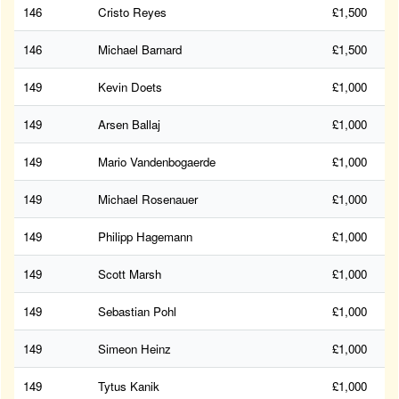
146
Cristo Reyes
£1,500
146
Michael Barnard
£1,500
149
Kevin Doets
£1,000
149
Arsen Ballaj
£1,000
149
Mario Vandenbogaerde
£1,000
149
Michael Rosenauer
£1,000
149
Philipp Hagemann
£1,000
149
Scott Marsh
£1,000
149
Sebastian Pohl
£1,000
149
Simeon Heinz
£1,000
149
Tytus Kanik
£1,000