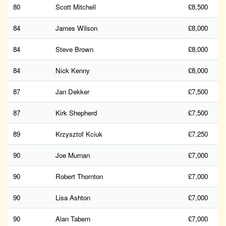
80
Scott Mitchell
£8,500
84
James Wilson
£8,000
84
Steve Brown
£8,000
84
Nick Kenny
£8,000
87
Jan Dekker
£7,500
87
Kirk Shepherd
£7,500
89
Krzysztof Kciuk
£7,250
90
Joe Murnan
£7,000
90
Robert Thornton
£7,000
90
Lisa Ashton
£7,000
90
Alan Tabern
£7,000