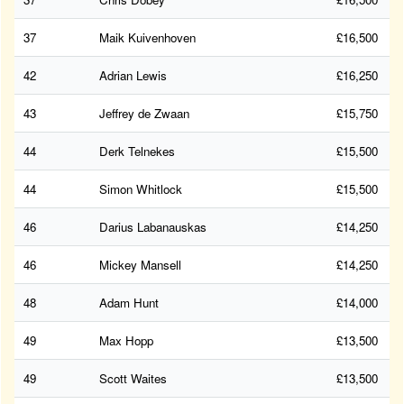
37
Maik Kuivenhoven
£16,500
42
Adrian Lewis
£16,250
43
Jeffrey de Zwaan
£15,750
44
Derk Telnekes
£15,500
44
Simon Whitlock
£15,500
46
Darius Labanauskas
£14,250
46
Mickey Mansell
£14,250
48
Adam Hunt
£14,000
49
Max Hopp
£13,500
49
Scott Waites
£13,500