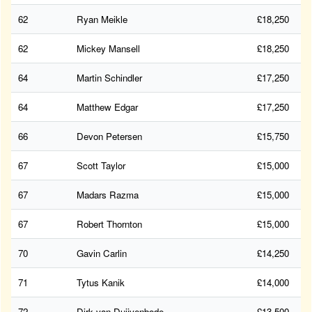
62
Ryan Meikle
£18,250
62
Mickey Mansell
£18,250
64
Martin Schindler
£17,250
64
Matthew Edgar
£17,250
66
Devon Petersen
£15,750
67
Scott Taylor
£15,000
67
Madars Razma
£15,000
67
Robert Thornton
£15,000
70
Gavin Carlin
£14,250
71
Tytus Kanik
£14,000
72
Dirk van Duijvenbode
£13,500