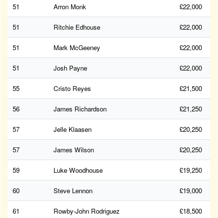
51
Arron Monk
£22,000
51
Ritchie Edhouse
£22,000
51
Mark McGeeney
£22,000
51
Josh Payne
£22,000
55
Cristo Reyes
£21,500
56
James Richardson
£21,250
57
Jelle Klaasen
£20,250
57
James Wilson
£20,250
59
Luke Woodhouse
£19,250
60
Steve Lennon
£19,000
61
Rowby-John Rodriguez
£18,500