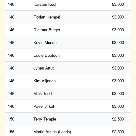
146
Karsten Koch
£3,000
146
Florian Hempel
£3,000
146
Dietmar Burger
£3,000
146
Kevin Munch
£3,000
146
Eddie Dootson
£3,000
146
Jyhan Artut
£3,000
146
Kim Viljanen
£3,000
146
Mick Todd
£3,000
146
Pavel Jirkal
£3,000
156
Terry Temple
£2,500
156
Martin Atkins (Leeds)
£2,500