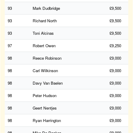
93
Mark Dudbridge
£9,500
93
Richard North
£9,500
93
Toni Alcinas
£9,500
97
Robert Owen
£9,250
98
Reece Robinson
£9,000
98
Carl Wilkinson
£9,000
98
Davy Van Baelen
£9,000
98
Peter Hudson
£9,000
98
Geert Nentjes
£9,000
98
Ryan Harrington
£9,000
98
Mike De Decker
£9,000