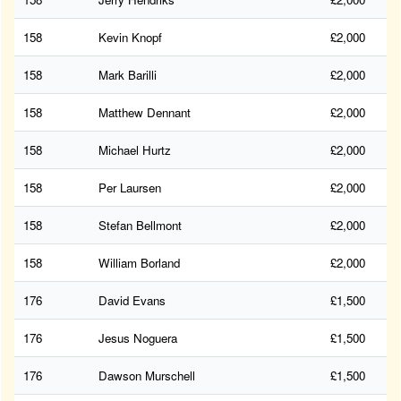
158
Kevin Knopf
£2,000
158
Mark Barilli
£2,000
158
Matthew Dennant
£2,000
158
Michael Hurtz
£2,000
158
Per Laursen
£2,000
158
Stefan Bellmont
£2,000
158
William Borland
£2,000
176
David Evans
£1,500
176
Jesus Noguera
£1,500
176
Dawson Murschell
£1,500