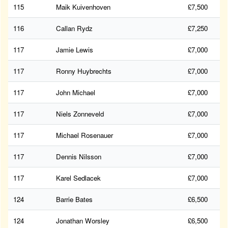
115
Maik Kuivenhoven
£7,500
116
Callan Rydz
£7,250
117
Jamie Lewis
£7,000
117
Ronny Huybrechts
£7,000
117
John Michael
£7,000
117
Niels Zonneveld
£7,000
117
Michael Rosenauer
£7,000
117
Dennis Nilsson
£7,000
117
Karel Sedlacek
£7,000
124
Barrie Bates
£6,500
124
Jonathan Worsley
£6,500