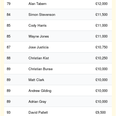
79
Alan Tabern
£12,000
84
Simon Stevenson
£11,500
85
Cody Harris
£11,000
85
Wayne Jones
£11,000
87
Jose Justicia
£10,750
88
Christian Kist
£10,250
89
Christian Bunse
£10,000
89
Matt Clark
£10,000
89
Andrew Gilding
£10,000
89
Adrian Gray
£10,000
93
David Pallett
£9,500