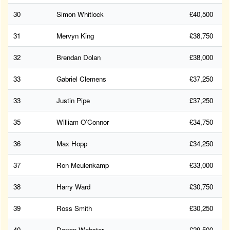
30
Simon Whitlock
£40,500
31
Mervyn King
£38,750
32
Brendan Dolan
£38,000
33
Gabriel Clemens
£37,250
33
Justin Pipe
£37,250
35
William O’Connor
£34,750
36
Max Hopp
£34,250
37
Ron Meulenkamp
£33,000
38
Harry Ward
£30,750
39
Ross Smith
£30,250
40
Darren Webster
£29,500