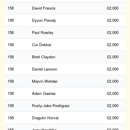
158
David Francis
£2,000
158
Dyson Parody
£2,000
158
Paul Rowley
£2,000
158
Cor Dekker
£2,000
158
Brett Claydon
£2,000
158
Daniel Larsson
£2,000
158
Marvin Wehder
£2,000
158
Adam Gawlas
£2,000
158
Rusty-Jake Rodriguez
£2,000
158
Dragutin Horvat
£2,000
158
Jerry Hendriks
£2,000