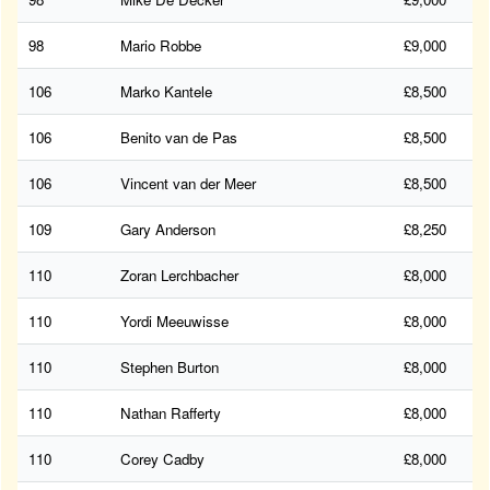
98
Mario Robbe
£9,000
106
Marko Kantele
£8,500
106
Benito van de Pas
£8,500
106
Vincent van der Meer
£8,500
109
Gary Anderson
£8,250
110
Zoran Lerchbacher
£8,000
110
Yordi Meeuwisse
£8,000
110
Stephen Burton
£8,000
110
Nathan Rafferty
£8,000
110
Corey Cadby
£8,000