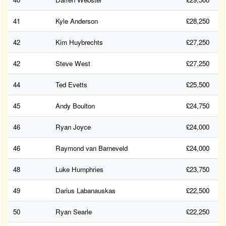
41
Kyle Anderson
£28,250
42
Kim Huybrechts
£27,250
42
Steve West
£27,250
44
Ted Evetts
£25,500
45
Andy Boulton
£24,750
46
Ryan Joyce
£24,000
46
Raymond van Barneveld
£24,000
48
Luke Humphries
£23,750
49
Darius Labanauskas
£22,500
50
Ryan Searle
£22,250