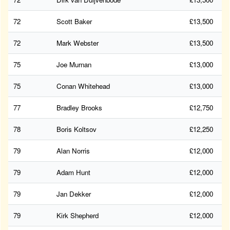
72
Scott Baker
£13,500
72
Mark Webster
£13,500
75
Joe Murnan
£13,000
75
Conan Whitehead
£13,000
77
Bradley Brooks
£12,750
78
Boris Koltsov
£12,250
79
Alan Norris
£12,000
79
Adam Hunt
£12,000
79
Jan Dekker
£12,000
79
Kirk Shepherd
£12,000