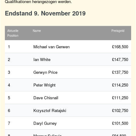
Qualifikationen herangezogen werden.
Endstand 9. November 2019
Aktuelle
Name
Preisgeld
Position
1
Michael van Gerwen
£168,500
2
Ian White
£147,750
3
Gerwyn Price
£137,750
4
Peter Wright
£114,250
5
Dave Chisnall
£111,250
6
Krzysztof Ratajski
£102,750
7
Daryl Gurney
£101,500
8
Mensur Suljovic
£94,500