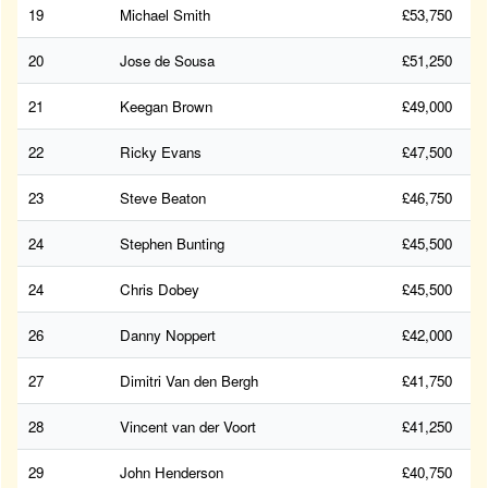
19
Michael Smith
£53,750
20
Jose de Sousa
£51,250
21
Keegan Brown
£49,000
22
Ricky Evans
£47,500
23
Steve Beaton
£46,750
24
Stephen Bunting
£45,500
24
Chris Dobey
£45,500
26
Danny Noppert
£42,000
27
Dimitri Van den Bergh
£41,750
28
Vincent van der Voort
£41,250
29
John Henderson
£40,750