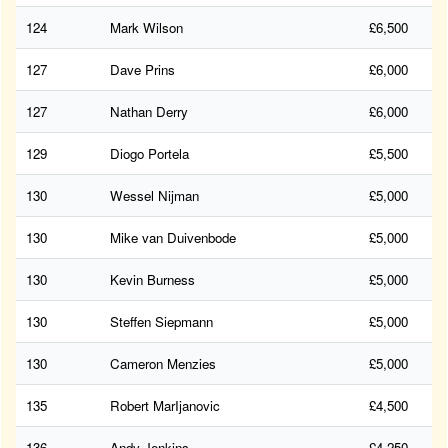
124
Mark Wilson
£6,500
127
Dave Prins
£6,000
127
Nathan Derry
£6,000
129
Diogo Portela
£5,500
130
Wessel Nijman
£5,000
130
Mike van Duivenbode
£5,000
130
Kevin Burness
£5,000
130
Steffen Siepmann
£5,000
130
Cameron Menzies
£5,000
135
Robert MarIjanovic
£4,500
136
Andy Jenkins
£4,250