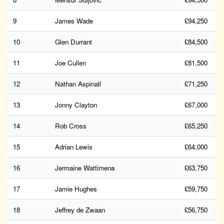
9
James Wade
£94,250
10
Glen Durrant
£84,500
11
Joe Cullen
£81,500
12
Nathan Aspinall
£71,250
13
Jonny Clayton
£67,000
14
Rob Cross
£65,250
15
Adrian Lewis
£64,000
16
Jermaine Wattimena
£63,750
17
Jamie Hughes
£59,750
18
Jeffrey de Zwaan
£56,750