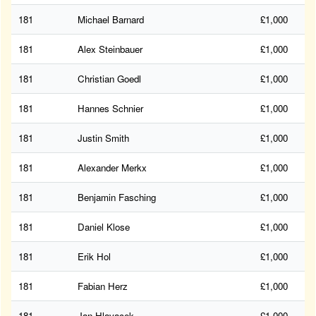
181
Michael Barnard
£1,000
181
Alex Steinbauer
£1,000
181
Christian Goedl
£1,000
181
Hannes Schnier
£1,000
181
Justin Smith
£1,000
181
Alexander Merkx
£1,000
181
Benjamin Fasching
£1,000
181
Daniel Klose
£1,000
181
Erik Hol
£1,000
181
Fabian Herz
£1,000
181
Jan Hlavacek
£1,000