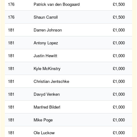
176
Patrick van den Boogaard
£1,500
176
Shaun Carroll
£1,500
181
Darren Johnson
£1,000
181
Antony Lopez
£1,000
181
Justin Hewitt
£1,000
181
Kyle McKinstry
£1,000
181
Christian Jentschke
£1,000
181
Davyd Venken
£1,000
181
Manfred Bilderl
£1,000
181
Mike Poge
£1,000
181
Ole Luckow
£1,000