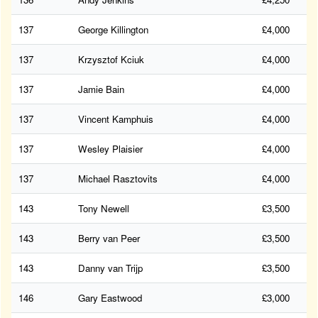
137
George Killington
£4,000
137
Krzysztof Kciuk
£4,000
137
Jamie Bain
£4,000
137
Vincent Kamphuis
£4,000
137
Wesley Plaisier
£4,000
137
Michael Rasztovits
£4,000
143
Tony Newell
£3,500
143
Berry van Peer
£3,500
143
Danny van Trijp
£3,500
146
Gary Eastwood
£3,000